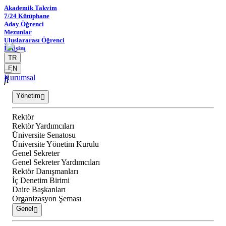
Akademik Takvim
7/24 Kütüphane
Aday Öğrenci
Mezunlar
Uluslararası Öğrenci
İletişim
TR
EN
Kurumsal
Yönetim
Rektör
Rektör Yardımcıları
Üniversite Senatosu
Üniversite Yönetim Kurulu
Genel Sekreter
Genel Sekreter Yardımcıları
Rektör Danışmanları
İç Denetim Birimi
Daire Başkanları
Organizasyon Şeması
Genel