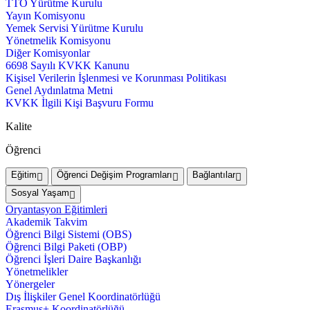
TTO Yürütme Kurulu
Yayın Komisyonu
Yemek Servisi Yürütme Kurulu
Yönetmelik Komisyonu
Diğer Komisyonlar
6698 Sayılı KVKK Kanunu
Kişisel Verilerin İşlenmesi ve Korunması Politikası
Genel Aydınlatma Metni
KVKK İlgili Kişi Başvuru Formu
Kalite
Öğrenci
Eğitim
Öğrenci Değişim Programları
Bağlantılar
Sosyal Yaşam
Oryantasyon Eğitimleri
Akademik Takvim
Öğrenci Bilgi Sistemi (OBS)
Öğrenci Bilgi Paketi (OBP)
Öğrenci İşleri Daire Başkanlığı
Yönetmelikler
Yönergeler
Dış İlişkiler Genel Koordinatörlüğü
Erasmus+ Koordinatörlüğü