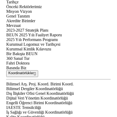
Tarihçe
Önceki Rektörlerimiz
Misyon Vizyon
Genel Tanıtım
Akredite Birimler
Mevzuat
2023-2027 Stratejik Planı
BEUN 2025 Yılı Faaliyet Raporu
2025 Yılı Performans Programı
Kurumsal Logomuz ve Tarihçesi
Kurumsal Kimlik Kılavuzu
Bir Bakışta BEUN
360 Sanal Tur
Fahri Doktora
Basında Biz
Koordinatörlükler
Bilimsel Arş. Proj. Koord. Birimi Koord.
Bilimsel Dergiler Koordinatörlüğü
Dış İlişkiler Ofisi Genel Koordinatörlüğü
Dijital Veri Yönetim Koordinatörlüğü
Engelli Öğrenci Birimi Koordinatörlüğü
IAESTE Temsilciliği
İş Sağlığı ve Güvenliği Koordinatörlüğü
Kalite Koordinatörlüğü