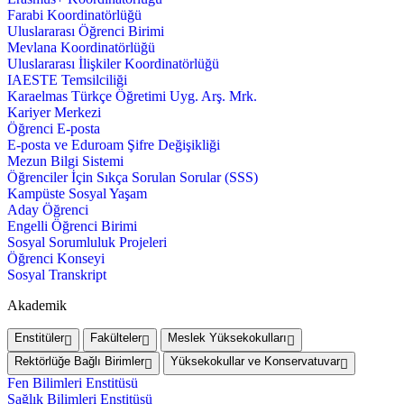
Farabi Koordinatörlüğü
Uluslararası Öğrenci Birimi
Mevlana Koordinatörlüğü
Uluslararası İlişkiler Koordinatörlüğü
IAESTE Temsilciliği
Karaelmas Türkçe Öğretimi Uyg. Arş. Mrk.
Kariyer Merkezi
Öğrenci E-posta
E-posta ve Eduroam Şifre Değişikliği
Mezun Bilgi Sistemi
Öğrenciler İçin Sıkça Sorulan Sorular (SSS)
Kampüste Sosyal Yaşam
Aday Öğrenci
Engelli Öğrenci Birimi
Sosyal Sorumluluk Projeleri
Öğrenci Konseyi
Sosyal Transkript
Akademik
Enstitüler
Fakülteler
Meslek Yüksekokulları
Rektörlüğe Bağlı Birimler
Yüksekokullar ve Konservatuvar
Fen Bilimleri Enstitüsü
Sağlık Bilimleri Enstitüsü