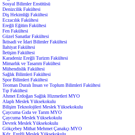
Sosyal Bilimler Enstitüsü
Denizcilik Fakültesi
Diş Hekimliği Fakültesi
Eczacılık Fakültesi
Ereğli Eğitim Fakültesi
Fen Fakültesi
Güzel Sanatlar Fakültesi
İktisadi ve İdari Bilimler Fakültesi
İlahiyat Fakültesi
İletişim Fakültesi
Karadeniz Ereğli Turizm Fakültesi
Mimarlık ve Tasarım Fakültesi
Mühendislik Fakültesi
Sağlık Bilimleri Fakültesi
Spor Bilimleri Fakültesi
Teoman Duralı İnsan ve Toplum Bilimleri Fakültesi
Tıp Fakültesi
Ahmet Erdoğan Sağlık Hizmetleri MYO
Alaplı Meslek Yüksekokulu
Bilişim Teknolojileri Meslek Yüksekokulu
Çaycuma Gıda ve Tarım MYO
Çaycuma Meslek Yüksekokulu
Devrek Meslek Yüksekokulu
Gökçebey Mithat Mehmet Çanakçı MYO
Kdz. Ereğli Meslek Yüksekokulu