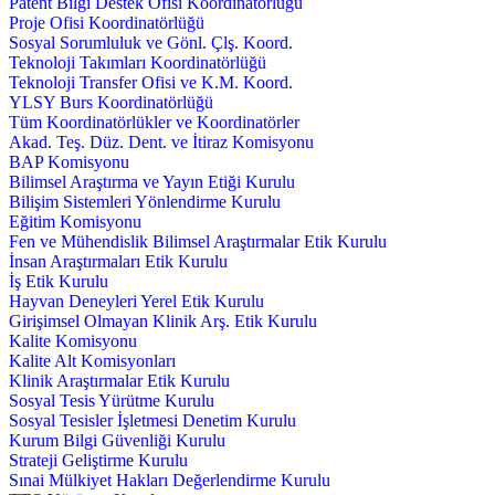
Patent Bilgi Destek Ofisi Koordinatörlüğü
Proje Ofisi Koordinatörlüğü
Sosyal Sorumluluk ve Gönl. Çlş. Koord.
Teknoloji Takımları Koordinatörlüğü
Teknoloji Transfer Ofisi ve K.M. Koord.
YLSY Burs Koordinatörlüğü
Tüm Koordinatörlükler ve Koordinatörler
Akad. Teş. Düz. Dent. ve İtiraz Komisyonu
BAP Komisyonu
Bilimsel Araştırma ve Yayın Etiği Kurulu
Bilişim Sistemleri Yönlendirme Kurulu
Eğitim Komisyonu
Fen ve Mühendislik Bilimsel Araştırmalar Etik Kurulu
İnsan Araştırmaları Etik Kurulu
İş Etik Kurulu
Hayvan Deneyleri Yerel Etik Kurulu
Girişimsel Olmayan Klinik Arş. Etik Kurulu
Kalite Komisyonu
Kalite Alt Komisyonları
Klinik Araştırmalar Etik Kurulu
Sosyal Tesis Yürütme Kurulu
Sosyal Tesisler İşletmesi Denetim Kurulu
Kurum Bilgi Güvenliği Kurulu
Strateji Geliştirme Kurulu
Sınai Mülkiyet Hakları Değerlendirme Kurulu