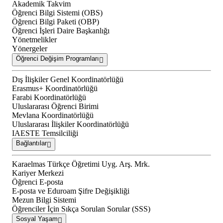
Akademik Takvim
Öğrenci Bilgi Sistemi (OBS)
Öğrenci Bilgi Paketi (OBP)
Öğrenci İşleri Daire Başkanlığı
Yönetmelikler
Yönergeler
Öğrenci Değişim Programları
Dış İlişkiler Genel Koordinatörlüğü
Erasmus+ Koordinatörlüğü
Farabi Koordinatörlüğü
Uluslararası Öğrenci Birimi
Mevlana Koordinatörlüğü
Uluslararası İlişkiler Koordinatörlüğü
IAESTE Temsilciliği
Bağlantılar
Karaelmas Türkçe Öğretimi Uyg. Arş. Mrk.
Kariyer Merkezi
Öğrenci E-posta
E-posta ve Eduroam Şifre Değişikliği
Mezun Bilgi Sistemi
Öğrenciler İçin Sıkça Sorulan Sorular (SSS)
Sosyal Yaşam