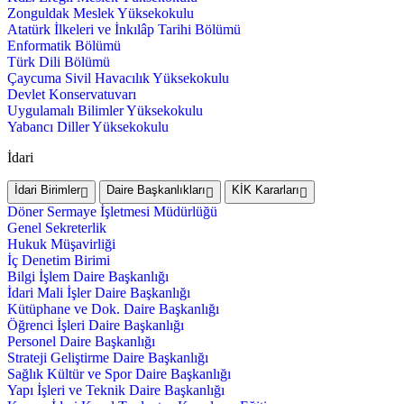
Zonguldak Meslek Yüksekokulu
Atatürk İlkeleri ve İnkılâp Tarihi Bölümü
Enformatik Bölümü
Türk Dili Bölümü
Çaycuma Sivil Havacılık Yüksekokulu
Devlet Konservatuvarı
Uygulamalı Bilimler Yüksekokulu
Yabancı Diller Yüksekokulu
İdari
İdari Birimler
Daire Başkanlıkları
KİK Kararları
Döner Sermaye İşletmesi Müdürlüğü
Genel Sekreterlik
Hukuk Müşavirliği
İç Denetim Birimi
Bilgi İşlem Daire Başkanlığı
İdari Mali İşler Daire Başkanlığı
Kütüphane ve Dok. Daire Başkanlığı
Öğrenci İşleri Daire Başkanlığı
Personel Daire Başkanlığı
Strateji Geliştirme Daire Başkanlığı
Sağlık Kültür ve Spor Daire Başkanlığı
Yapı İşleri ve Teknik Daire Başkanlığı