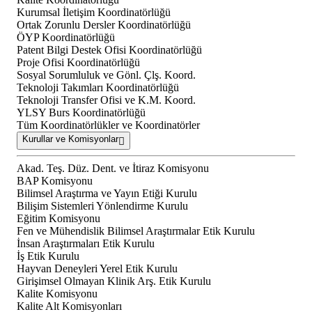
Kurumsal İletişim Koordinatörlüğü
Ortak Zorunlu Dersler Koordinatörlüğü
ÖYP Koordinatörlüğü
Patent Bilgi Destek Ofisi Koordinatörlüğü
Proje Ofisi Koordinatörlüğü
Sosyal Sorumluluk ve Gönl. Çlş. Koord.
Teknoloji Takımları Koordinatörlüğü
Teknoloji Transfer Ofisi ve K.M. Koord.
YLSY Burs Koordinatörlüğü
Tüm Koordinatörlükler ve Koordinatörler
Kurullar ve Komisyonlar
Akad. Teş. Düz. Dent. ve İtiraz Komisyonu
BAP Komisyonu
Bilimsel Araştırma ve Yayın Etiği Kurulu
Bilişim Sistemleri Yönlendirme Kurulu
Eğitim Komisyonu
Fen ve Mühendislik Bilimsel Araştırmalar Etik Kurulu
İnsan Araştırmaları Etik Kurulu
İş Etik Kurulu
Hayvan Deneyleri Yerel Etik Kurulu
Girişimsel Olmayan Klinik Arş. Etik Kurulu
Kalite Komisyonu
Kalite Alt Komisyonları