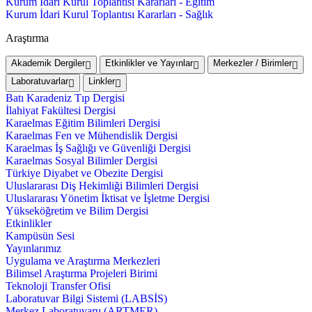
Kurum İdari Kurul Toplantısı Kararları - Eğitim
Kurum İdari Kurul Toplantısı Kararları - Sağlık
Araştırma
Akademik Dergiler
Etkinlikler ve Yayınlar
Merkezler / Birimler
Laboratuvarlar
Linkler
Batı Karadeniz Tıp Dergisi
İlahiyat Fakültesi Dergisi
Karaelmas Eğitim Bilimleri Dergisi
Karaelmas Fen ve Mühendislik Dergisi
Karaelmas İş Sağlığı ve Güvenliği Dergisi
Karaelmas Sosyal Bilimler Dergisi
Türkiye Diyabet ve Obezite Dergisi
Uluslararası Diş Hekimliği Bilimleri Dergisi
Uluslararası Yönetim İktisat ve İşletme Dergisi
Yükseköğretim ve Bilim Dergisi
Etkinlikler
Kampüsün Sesi
Yayınlarımız
Uygulama ve Araştırma Merkezleri
Bilimsel Araştırma Projeleri Birimi
Teknoloji Transfer Ofisi
Laboratuvar Bilgi Sistemi (LABSİS)
Merkez Laboratuvaru (ARTMER)