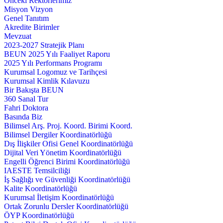
Önceki Rektörlerimiz
Misyon Vizyon
Genel Tanıtım
Akredite Birimler
Mevzuat
2023-2027 Stratejik Planı
BEUN 2025 Yılı Faaliyet Raporu
2025 Yılı Performans Programı
Kurumsal Logomuz ve Tarihçesi
Kurumsal Kimlik Kılavuzu
Bir Bakışta BEUN
360 Sanal Tur
Fahri Doktora
Basında Biz
Bilimsel Arş. Proj. Koord. Birimi Koord.
Bilimsel Dergiler Koordinatörlüğü
Dış İlişkiler Ofisi Genel Koordinatörlüğü
Dijital Veri Yönetim Koordinatörlüğü
Engelli Öğrenci Birimi Koordinatörlüğü
IAESTE Temsilciliği
İş Sağlığı ve Güvenliği Koordinatörlüğü
Kalite Koordinatörlüğü
Kurumsal İletişim Koordinatörlüğü
Ortak Zorunlu Dersler Koordinatörlüğü
ÖYP Koordinatörlüğü