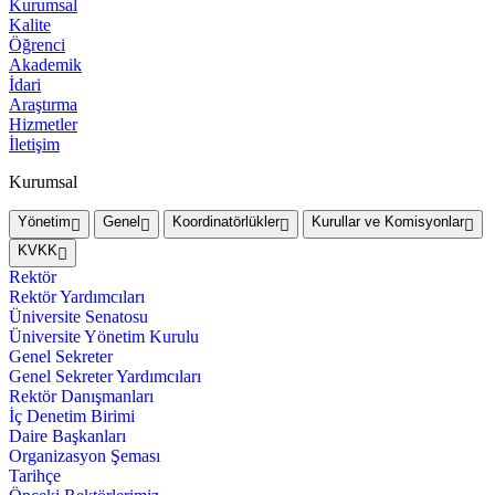
Kurumsal
Kalite
Öğrenci
Akademik
İdari
Araştırma
Hizmetler
İletişim
Kurumsal
Yönetim
Genel
Koordinatörlükler
Kurullar ve Komisyonlar
KVKK
Rektör
Rektör Yardımcıları
Üniversite Senatosu
Üniversite Yönetim Kurulu
Genel Sekreter
Genel Sekreter Yardımcıları
Rektör Danışmanları
İç Denetim Birimi
Daire Başkanları
Organizasyon Şeması
Tarihçe