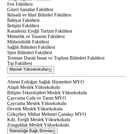
Fen Fakültesi
Güzel Sanatlar Fakültesi
İktisadi ve İdari Bilimler Fakültesi
İlahiyat Fakültesi
İletişim Fakültesi
Karadeniz Ereğli Turizm Fakültesi
Mimarlık ve Tasarım Fakültesi
Mühendislik Fakültesi
Sağlık Bilimleri Fakültesi
Spor Bilimleri Fakültesi
Teoman Duralı İnsan ve Toplum Bilimleri Fakültesi
Tıp Fakültesi
Meslek Yüksekokulları
Ahmet Erdoğan Sağlık Hizmetleri MYO
Alaplı Meslek Yüksekokulu
Bilişim Teknolojileri Meslek Yüksekokulu
Çaycuma Gıda ve Tarım MYO
Çaycuma Meslek Yüksekokulu
Devrek Meslek Yüksekokulu
Gökçebey Mithat Mehmet Çanakçı MYO
Kdz. Ereğli Meslek Yüksekokulu
Zonguldak Meslek Yüksekokulu
Rektörlüğe Bağlı Birimler