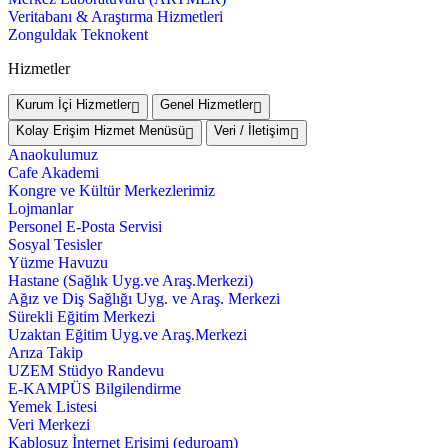
Veritabanı & Araştırma Hizmetleri
Zonguldak Teknokent
Hizmetler
Kurum İçi Hizmetler
Genel Hizmetler
Kolay Erişim Hizmet Menüsü
Veri / İletişim
Anaokulumuz
Cafe Akademi
Kongre ve Kültür Merkezlerimiz
Lojmanlar
Personel E-Posta Servisi
Sosyal Tesisler
Yüzme Havuzu
Hastane (Sağlık Uyg.ve Araş.Merkezi)
Ağız ve Diş Sağlığı Uyg. ve Araş. Merkezi
Sürekli Eğitim Merkezi
Uzaktan Eğitim Uyg.ve Araş.Merkezi
Arıza Takip
UZEM Stüdyo Randevu
E-KAMPÜS Bilgilendirme
Yemek Listesi
Veri Merkezi
Kablosuz İnternet Erişimi (eduroam)