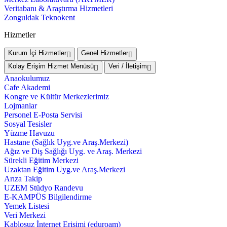
Veritabanı & Araştırma Hizmetleri
Zonguldak Teknokent
Hizmetler
Kurum İçi Hizmetler
Genel Hizmetler
Kolay Erişim Hizmet Menüsü
Veri / İletişim
Anaokulumuz
Cafe Akademi
Kongre ve Kültür Merkezlerimiz
Lojmanlar
Personel E-Posta Servisi
Sosyal Tesisler
Yüzme Havuzu
Hastane (Sağlık Uyg.ve Araş.Merkezi)
Ağız ve Diş Sağlığı Uyg. ve Araş. Merkezi
Sürekli Eğitim Merkezi
Uzaktan Eğitim Uyg.ve Araş.Merkezi
Arıza Takip
UZEM Stüdyo Randevu
E-KAMPÜS Bilgilendirme
Yemek Listesi
Veri Merkezi
Kablosuz İnternet Erişimi (eduroam)