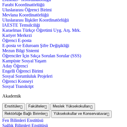
Farabi Koordinatörlüğü
Uluslararası Öğrenci Birimi
Mevlana Koordinatörlüğü
Uluslararası İlişkiler Koordinatörlüğü
IAESTE Temsilciliği
Karaelmas Türkçe Öğretimi Uyg. Arş. Mrk.
Kariyer Merkezi
Öğrenci E-posta
E-posta ve Eduroam Şifre Değişikliği
Mezun Bilgi Sistemi
Öğrenciler İçin Sıkça Sorulan Sorular (SSS)
Kampüste Sosyal Yaşam
Aday Öğrenci
Engelli Öğrenci Birimi
Sosyal Sorumluluk Projeleri
Öğrenci Konseyi
Sosyal Transkript
Akademik
Enstitüler
Fakülteler
Meslek Yüksekokulları
Rektörlüğe Bağlı Birimler
Yüksekokullar ve Konservatuvar
Fen Bilimleri Enstitüsü
Sağlık Bilimleri Enstitüsü