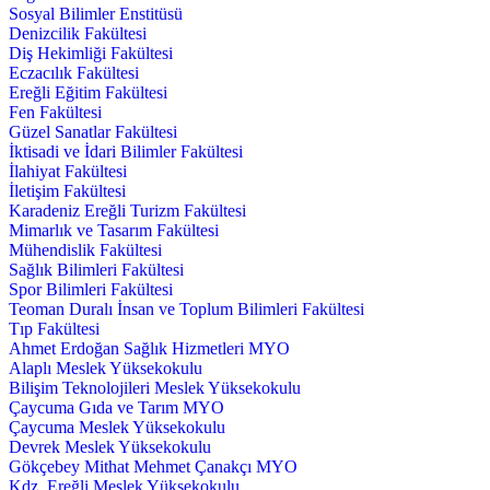
Sosyal Bilimler Enstitüsü
Denizcilik Fakültesi
Diş Hekimliği Fakültesi
Eczacılık Fakültesi
Ereğli Eğitim Fakültesi
Fen Fakültesi
Güzel Sanatlar Fakültesi
İktisadi ve İdari Bilimler Fakültesi
İlahiyat Fakültesi
İletişim Fakültesi
Karadeniz Ereğli Turizm Fakültesi
Mimarlık ve Tasarım Fakültesi
Mühendislik Fakültesi
Sağlık Bilimleri Fakültesi
Spor Bilimleri Fakültesi
Teoman Duralı İnsan ve Toplum Bilimleri Fakültesi
Tıp Fakültesi
Ahmet Erdoğan Sağlık Hizmetleri MYO
Alaplı Meslek Yüksekokulu
Bilişim Teknolojileri Meslek Yüksekokulu
Çaycuma Gıda ve Tarım MYO
Çaycuma Meslek Yüksekokulu
Devrek Meslek Yüksekokulu
Gökçebey Mithat Mehmet Çanakçı MYO
Kdz. Ereğli Meslek Yüksekokulu