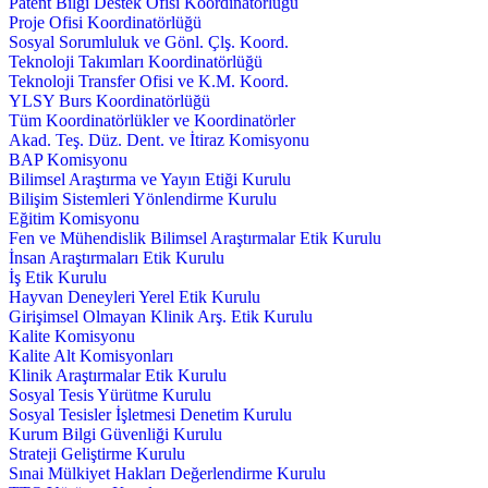
Patent Bilgi Destek Ofisi Koordinatörlüğü
Proje Ofisi Koordinatörlüğü
Sosyal Sorumluluk ve Gönl. Çlş. Koord.
Teknoloji Takımları Koordinatörlüğü
Teknoloji Transfer Ofisi ve K.M. Koord.
YLSY Burs Koordinatörlüğü
Tüm Koordinatörlükler ve Koordinatörler
Akad. Teş. Düz. Dent. ve İtiraz Komisyonu
BAP Komisyonu
Bilimsel Araştırma ve Yayın Etiği Kurulu
Bilişim Sistemleri Yönlendirme Kurulu
Eğitim Komisyonu
Fen ve Mühendislik Bilimsel Araştırmalar Etik Kurulu
İnsan Araştırmaları Etik Kurulu
İş Etik Kurulu
Hayvan Deneyleri Yerel Etik Kurulu
Girişimsel Olmayan Klinik Arş. Etik Kurulu
Kalite Komisyonu
Kalite Alt Komisyonları
Klinik Araştırmalar Etik Kurulu
Sosyal Tesis Yürütme Kurulu
Sosyal Tesisler İşletmesi Denetim Kurulu
Kurum Bilgi Güvenliği Kurulu
Strateji Geliştirme Kurulu
Sınai Mülkiyet Hakları Değerlendirme Kurulu