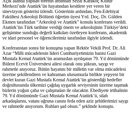
Açık alanda yapılan törenin ardından Sezai Karakoç Kültür
Merkezi’nde Atatürk’ün hayatından kesitlere yer veren bir
sinevizyon gösterisi izlendi. Gösterinin ardından, Fen-Edebiyat
Fakültesi Arkeoloji Bölümü öğretim üyesi Yrd. Doç. Dr. Gülden
Ekmen tarafından “Arkeoloji ve Atatürk” konulu konferans verildi.
Atatürk’ün Türk tarihine verdiği önem ve arkeolojinin Türkiye’deki
gelişimine sunduğu değerli katkıları özetleyen konferans, akademik
ve idari personel ve öğrencilerimiz tarafından ilgiyle izlendi.
Konferanstan sonra bir konuşma yapan Rektör Vekili Prof. Dr. Ali
Azar “Milli mücadelenin lideri Cumhuriyetimizin banisi Gazi
Mustafa Kemal Atatürk’ün aramızdan ayrılışının 79. Yıl dönümünde
Bülent Ecevit Üniversitesi ailesi olarak onu şükran, saygı ve
rahmetle anıyoruz. Bütün hayatını bir milletin var olma mücadelesi
üzerine şekillendiren ve kahraman ulusumuzla birlikte yepyeni bir
devlet kuran Gazi Mustafa Kemal Atatürk’ün gösterdiği hedefler
doğrultusunda ülkemizi çağdaş uygarlık seviyesinin üzerine taşımak
bizlerin yoğun çaba ve çalışmaları ile olacaktır. Ebediyete irtihalinin
79. Yıl dönümünde Gazi Mustafa Kemal Atatürk’ü, silah
arkadaşlarını, vatanı uğruna canını feda eden aziz şehitlerimizi saygı
ve rahmetle anıyorum. Ruhları şad olsun.” şeklinde konuştu.