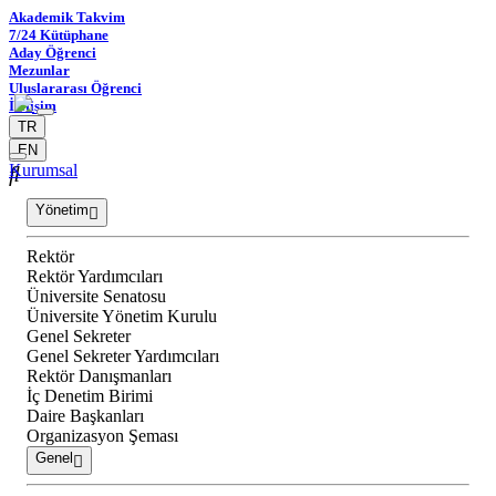
Akademik Takvim
7/24 Kütüphane
Aday Öğrenci
Mezunlar
Uluslararası Öğrenci
İletişim
TR
EN
Kurumsal
Yönetim
Rektör
Rektör Yardımcıları
Üniversite Senatosu
Üniversite Yönetim Kurulu
Genel Sekreter
Genel Sekreter Yardımcıları
Rektör Danışmanları
İç Denetim Birimi
Daire Başkanları
Organizasyon Şeması
Genel