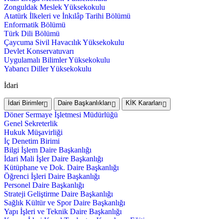
Zonguldak Meslek Yüksekokulu
Atatürk İlkeleri ve İnkılâp Tarihi Bölümü
Enformatik Bölümü
Türk Dili Bölümü
Çaycuma Sivil Havacılık Yüksekokulu
Devlet Konservatuvarı
Uygulamalı Bilimler Yüksekokulu
Yabancı Diller Yüksekokulu
İdari
İdari Birimler
Daire Başkanlıkları
KİK Kararları
Döner Sermaye İşletmesi Müdürlüğü
Genel Sekreterlik
Hukuk Müşavirliği
İç Denetim Birimi
Bilgi İşlem Daire Başkanlığı
İdari Mali İşler Daire Başkanlığı
Kütüphane ve Dok. Daire Başkanlığı
Öğrenci İşleri Daire Başkanlığı
Personel Daire Başkanlığı
Strateji Geliştirme Daire Başkanlığı
Sağlık Kültür ve Spor Daire Başkanlığı
Yapı İşleri ve Teknik Daire Başkanlığı