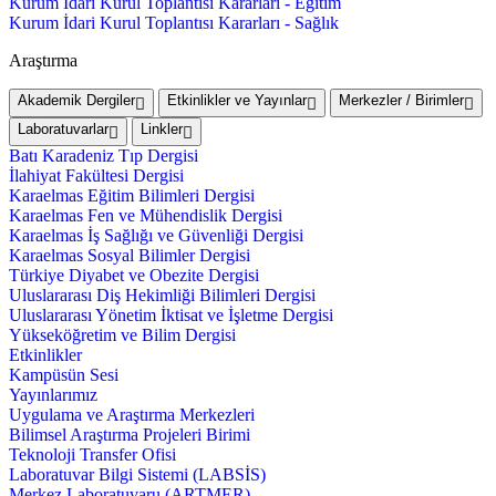
Kurum İdari Kurul Toplantısı Kararları - Eğitim
Kurum İdari Kurul Toplantısı Kararları - Sağlık
Araştırma
Akademik Dergiler
Etkinlikler ve Yayınlar
Merkezler / Birimler
Laboratuvarlar
Linkler
Batı Karadeniz Tıp Dergisi
İlahiyat Fakültesi Dergisi
Karaelmas Eğitim Bilimleri Dergisi
Karaelmas Fen ve Mühendislik Dergisi
Karaelmas İş Sağlığı ve Güvenliği Dergisi
Karaelmas Sosyal Bilimler Dergisi
Türkiye Diyabet ve Obezite Dergisi
Uluslararası Diş Hekimliği Bilimleri Dergisi
Uluslararası Yönetim İktisat ve İşletme Dergisi
Yükseköğretim ve Bilim Dergisi
Etkinlikler
Kampüsün Sesi
Yayınlarımız
Uygulama ve Araştırma Merkezleri
Bilimsel Araştırma Projeleri Birimi
Teknoloji Transfer Ofisi
Laboratuvar Bilgi Sistemi (LABSİS)
Merkez Laboratuvaru (ARTMER)