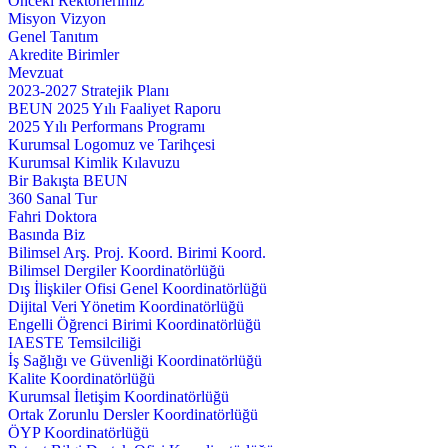
Önceki Rektörlerimiz
Misyon Vizyon
Genel Tanıtım
Akredite Birimler
Mevzuat
2023-2027 Stratejik Planı
BEUN 2025 Yılı Faaliyet Raporu
2025 Yılı Performans Programı
Kurumsal Logomuz ve Tarihçesi
Kurumsal Kimlik Kılavuzu
Bir Bakışta BEUN
360 Sanal Tur
Fahri Doktora
Basında Biz
Bilimsel Arş. Proj. Koord. Birimi Koord.
Bilimsel Dergiler Koordinatörlüğü
Dış İlişkiler Ofisi Genel Koordinatörlüğü
Dijital Veri Yönetim Koordinatörlüğü
Engelli Öğrenci Birimi Koordinatörlüğü
IAESTE Temsilciliği
İş Sağlığı ve Güvenliği Koordinatörlüğü
Kalite Koordinatörlüğü
Kurumsal İletişim Koordinatörlüğü
Ortak Zorunlu Dersler Koordinatörlüğü
ÖYP Koordinatörlüğü