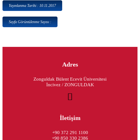
Yayınlanma Tarihi : 10.11.2017
Sayfa Görüntülenme Sayısı :
Adres
Zonguldak Bülent Ecevit Üniversitesi
İncivez / ZONGULDAK
İletişim
+90 372 291 1100
+90 850 330 2386