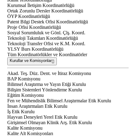
Kurumsal İletişim Koordinatörlüğü
Ortak Zorunlu Dersler Koordinatörlüğü
ÖYP Koordinatörlüğü
Patent Bilgi Destek Ofisi Koordinatörlüğü
Proje Ofisi Koordinatörlüğü
Sosyal Sorumluluk ve Gönl. Çlş. Koord.
Teknoloji Takımları Koordinatörlüğü
Teknoloji Transfer Ofisi ve K.M. Koord.
YLSY Burs Koordinatörlüğü
Tüm Koordinatörlükler ve Koordinatörler
Kurullar ve Komisyonlar
Akad. Teş. Düz. Dent. ve İtiraz Komisyonu
BAP Komisyonu
Bilimsel Araştırma ve Yayın Etiği Kurulu
Bilişim Sistemleri Yönlendirme Kurulu
Eğitim Komisyonu
Fen ve Mühendislik Bilimsel Araştırmalar Etik Kurulu
İnsan Araştırmaları Etik Kurulu
İş Etik Kurulu
Hayvan Deneyleri Yerel Etik Kurulu
Girişimsel Olmayan Klinik Arş. Etik Kurulu
Kalite Komisyonu
Kalite Alt Komisyonları