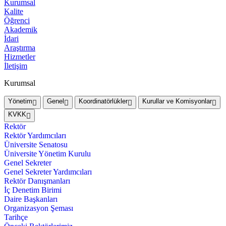
Kurumsal
Kalite
Öğrenci
Akademik
İdari
Araştırma
Hizmetler
İletişim
Kurumsal
Yönetim
Genel
Koordinatörlükler
Kurullar ve Komisyonlar
KVKK
Rektör
Rektör Yardımcıları
Üniversite Senatosu
Üniversite Yönetim Kurulu
Genel Sekreter
Genel Sekreter Yardımcıları
Rektör Danışmanları
İç Denetim Birimi
Daire Başkanları
Organizasyon Şeması
Tarihçe