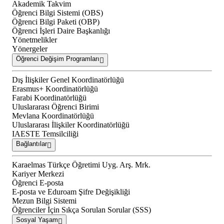
Akademik Takvim
Öğrenci Bilgi Sistemi (OBS)
Öğrenci Bilgi Paketi (OBP)
Öğrenci İşleri Daire Başkanlığı
Yönetmelikler
Yönergeler
Öğrenci Değişim Programları
Dış İlişkiler Genel Koordinatörlüğü
Erasmus+ Koordinatörlüğü
Farabi Koordinatörlüğü
Uluslararası Öğrenci Birimi
Mevlana Koordinatörlüğü
Uluslararası İlişkiler Koordinatörlüğü
IAESTE Temsilciliği
Bağlantılar
Karaelmas Türkçe Öğretimi Uyg. Arş. Mrk.
Kariyer Merkezi
Öğrenci E-posta
E-posta ve Eduroam Şifre Değişikliği
Mezun Bilgi Sistemi
Öğrenciler İçin Sıkça Sorulan Sorular (SSS)
Sosyal Yaşam