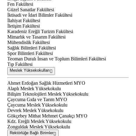
Fen Fakültesi
Güzel Sanatlar Fakültesi
İktisadi ve İdari Bilimler Fakültesi
İlahiyat Fakültesi
İletişim Fakültesi
Karadeniz Ereğli Turizm Fakültesi
Mimarlık ve Tasarım Fakültesi
Mühendislik Fakültesi
Sağlık Bilimleri Fakültesi
Spor Bilimleri Fakültesi
Teoman Duralı İnsan ve Toplum Bilimleri Fakültesi
Tıp Fakültesi
Meslek Yüksekokulları
Ahmet Erdoğan Sağlık Hizmetleri MYO
Alaplı Meslek Yüksekokulu
Bilişim Teknolojileri Meslek Yüksekokulu
Çaycuma Gıda ve Tarım MYO
Çaycuma Meslek Yüksekokulu
Devrek Meslek Yüksekokulu
Gökçebey Mithat Mehmet Çanakçı MYO
Kdz. Ereğli Meslek Yüksekokulu
Zonguldak Meslek Yüksekokulu
Rektörlüğe Bağlı Birimler