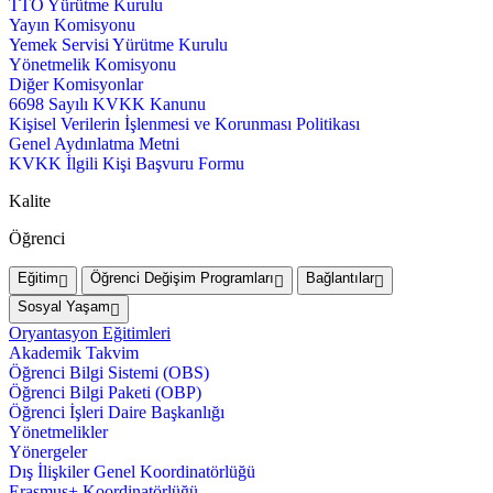
TTO Yürütme Kurulu
Yayın Komisyonu
Yemek Servisi Yürütme Kurulu
Yönetmelik Komisyonu
Diğer Komisyonlar
6698 Sayılı KVKK Kanunu
Kişisel Verilerin İşlenmesi ve Korunması Politikası
Genel Aydınlatma Metni
KVKK İlgili Kişi Başvuru Formu
Kalite
Öğrenci
Eğitim
Öğrenci Değişim Programları
Bağlantılar
Sosyal Yaşam
Oryantasyon Eğitimleri
Akademik Takvim
Öğrenci Bilgi Sistemi (OBS)
Öğrenci Bilgi Paketi (OBP)
Öğrenci İşleri Daire Başkanlığı
Yönetmelikler
Yönergeler
Dış İlişkiler Genel Koordinatörlüğü
Erasmus+ Koordinatörlüğü