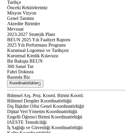
Tarihçe
Önceki Rektörlerimiz
Misyon Vizyon
Genel Tanıtım
Akredite Birimler
Mevzuat
2023-2027 Stratejik Planı
BEUN 2025 Yılı Faaliyet Raporu
2025 Yılı Performans Programı
Kurumsal Logomuz ve Tarihçesi
Kurumsal Kimlik Kılavuzu
Bir Bakışta BEUN
360 Sanal Tur
Fahri Doktora
Basında Biz
Koordinatörlükler
Bilimsel Arş. Proj. Koord. Birimi Koord.
Bilimsel Dergiler Koordinatörlüğü
Dış İlişkiler Ofisi Genel Koordinatörlüğü
Dijital Veri Yönetim Koordinatörlüğü
Engelli Öğrenci Birimi Koordinatörlüğü
IAESTE Temsilciliği
İş Sağlığı ve Güvenliği Koordinatörlüğü
Kalite Koordinatörlüğü