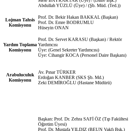
Mete BAYRAKTAR (Üye) / (Daire Bşk.)
Abdullah YÜZLÜ (Üye) / (Şb. Müd. (Ted.))
Prof. Dr. Bekir Hakan BAKKAL (Başkan)
Lojman Tahsis
Prof. Dr. Emre BODRUMLU
Komisyonu
Hüseyin ONAN
Prof. Dr. Servet KARASU (Başkan) / Rektör
Yardım Toplama
Yardımcısı
Komisyonu
Üye: (Genel Sekreter Yardımcısı)
Üye: Cihangir KOCA (Personel Daire Başkanı)
Av. Pınar TÜRKER
Arabuluculuk
Erdoğan KANBER (SKS Şb. Md.)
Komisyonu
Zeki DEMİROĞLU (Hastane Müdürü)
Başkan: Prof. Dr. Zehra SAFİ ÖZ (Tıp Fakültesi
Öğretim Üyesi)
Prof. Dr. Mustafa YILDIZ (BEUN Vakfı Bşk.)