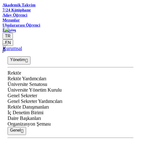
Akademik Takvim
7/24 Kütüphane
Aday Öğrenci
Mezunlar
Uluslararası Öğrenci
İletişim
TR
EN
Kurumsal
Yönetim
Rektör
Rektör Yardımcıları
Üniversite Senatosu
Üniversite Yönetim Kurulu
Genel Sekreter
Genel Sekreter Yardımcıları
Rektör Danışmanları
İç Denetim Birimi
Daire Başkanları
Organizasyon Şeması
Genel