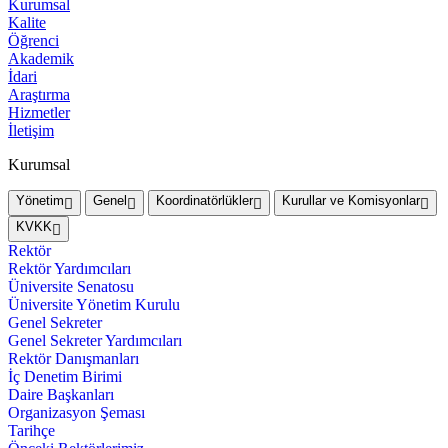
Kurumsal
Kalite
Öğrenci
Akademik
İdari
Araştırma
Hizmetler
İletişim
Kurumsal
Yönetim
Genel
Koordinatörlükler
Kurullar ve Komisyonlar
KVKK
Rektör
Rektör Yardımcıları
Üniversite Senatosu
Üniversite Yönetim Kurulu
Genel Sekreter
Genel Sekreter Yardımcıları
Rektör Danışmanları
İç Denetim Birimi
Daire Başkanları
Organizasyon Şeması
Tarihçe