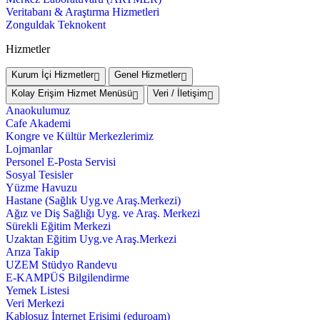
Veritabanı & Araştırma Hizmetleri
Zonguldak Teknokent
Hizmetler
Kurum İçi Hizmetler
Genel Hizmetler
Kolay Erişim Hizmet Menüsü
Veri / İletişim
Anaokulumuz
Cafe Akademi
Kongre ve Kültür Merkezlerimiz
Lojmanlar
Personel E-Posta Servisi
Sosyal Tesisler
Yüzme Havuzu
Hastane (Sağlık Uyg.ve Araş.Merkezi)
Ağız ve Diş Sağlığı Uyg. ve Araş. Merkezi
Sürekli Eğitim Merkezi
Uzaktan Eğitim Uyg.ve Araş.Merkezi
Arıza Takip
UZEM Stüdyo Randevu
E-KAMPÜS Bilgilendirme
Yemek Listesi
Veri Merkezi
Kablosuz İnternet Erişimi (eduroam)