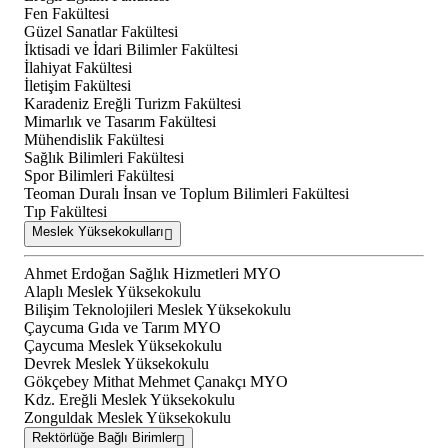
Fen Fakültesi
Güzel Sanatlar Fakültesi
İktisadi ve İdari Bilimler Fakültesi
İlahiyat Fakültesi
İletişim Fakültesi
Karadeniz Ereğli Turizm Fakültesi
Mimarlık ve Tasarım Fakültesi
Mühendislik Fakültesi
Sağlık Bilimleri Fakültesi
Spor Bilimleri Fakültesi
Teoman Duralı İnsan ve Toplum Bilimleri Fakültesi
Tıp Fakültesi
Meslek Yüksekokulları
Ahmet Erdoğan Sağlık Hizmetleri MYO
Alaplı Meslek Yüksekokulu
Bilişim Teknolojileri Meslek Yüksekokulu
Çaycuma Gıda ve Tarım MYO
Çaycuma Meslek Yüksekokulu
Devrek Meslek Yüksekokulu
Gökçebey Mithat Mehmet Çanakçı MYO
Kdz. Ereğli Meslek Yüksekokulu
Zonguldak Meslek Yüksekokulu
Rektörlüğe Bağlı Birimler