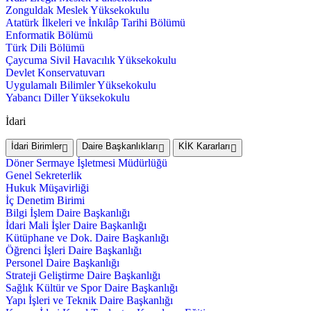
Zonguldak Meslek Yüksekokulu
Atatürk İlkeleri ve İnkılâp Tarihi Bölümü
Enformatik Bölümü
Türk Dili Bölümü
Çaycuma Sivil Havacılık Yüksekokulu
Devlet Konservatuvarı
Uygulamalı Bilimler Yüksekokulu
Yabancı Diller Yüksekokulu
İdari
İdari Birimler
Daire Başkanlıkları
KİK Kararları
Döner Sermaye İşletmesi Müdürlüğü
Genel Sekreterlik
Hukuk Müşavirliği
İç Denetim Birimi
Bilgi İşlem Daire Başkanlığı
İdari Mali İşler Daire Başkanlığı
Kütüphane ve Dok. Daire Başkanlığı
Öğrenci İşleri Daire Başkanlığı
Personel Daire Başkanlığı
Strateji Geliştirme Daire Başkanlığı
Sağlık Kültür ve Spor Daire Başkanlığı
Yapı İşleri ve Teknik Daire Başkanlığı