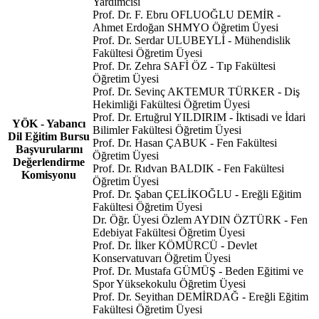
Yardımcısı
Prof. Dr. F. Ebru OFLUOĞLU DEMİR -
Ahmet Erdoğan SHMYO Öğretim Üyesi
Prof. Dr. Serdar ULUBEYLİ - Mühendislik
Fakültesi Öğretim Üyesi
Prof. Dr. Zehra SAFİ ÖZ - Tıp Fakültesi
Öğretim Üyesi
Prof. Dr. Sevinç AKTEMUR TÜRKER - Diş
Hekimliği Fakültesi Öğretim Üyesi
Prof. Dr. Ertuğrul YILDIRIM - İktisadi ve İdari
YÖK - Yabancı
Bilimler Fakültesi Öğretim Üyesi
Dil Eğitim Bursu
Prof. Dr. Hasan ÇABUK - Fen Fakültesi
Başvurularını
Öğretim Üyesi
Değerlendirme
Prof. Dr. Rıdvan BALDIK - Fen Fakültesi
Komisyonu
Öğretim Üyesi
Prof. Dr. Şaban ÇELİKOĞLU - Ereğli Eğitim
Fakültesi Öğretim Üyesi
Dr. Öğr. Üyesi Özlem AYDIN ÖZTÜRK - Fen
Edebiyat Fakültesi Öğretim Üyesi
Prof. Dr. İlker KÖMÜRCÜ - Devlet
Konservatuvarı Öğretim Üyesi
Prof. Dr. Mustafa GÜMÜŞ - Beden Eğitimi ve
Spor Yüksekokulu Öğretim Üyesi
Prof. Dr. Seyithan DEMİRDAĞ - Ereğli Eğitim
Fakültesi Öğretim Üyesi