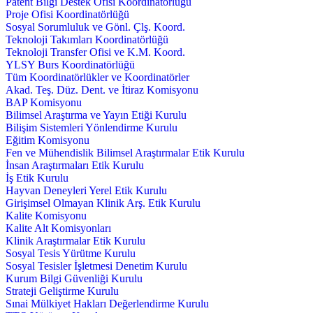
Patent Bilgi Destek Ofisi Koordinatörlüğü
Proje Ofisi Koordinatörlüğü
Sosyal Sorumluluk ve Gönl. Çlş. Koord.
Teknoloji Takımları Koordinatörlüğü
Teknoloji Transfer Ofisi ve K.M. Koord.
YLSY Burs Koordinatörlüğü
Tüm Koordinatörlükler ve Koordinatörler
Akad. Teş. Düz. Dent. ve İtiraz Komisyonu
BAP Komisyonu
Bilimsel Araştırma ve Yayın Etiği Kurulu
Bilişim Sistemleri Yönlendirme Kurulu
Eğitim Komisyonu
Fen ve Mühendislik Bilimsel Araştırmalar Etik Kurulu
İnsan Araştırmaları Etik Kurulu
İş Etik Kurulu
Hayvan Deneyleri Yerel Etik Kurulu
Girişimsel Olmayan Klinik Arş. Etik Kurulu
Kalite Komisyonu
Kalite Alt Komisyonları
Klinik Araştırmalar Etik Kurulu
Sosyal Tesis Yürütme Kurulu
Sosyal Tesisler İşletmesi Denetim Kurulu
Kurum Bilgi Güvenliği Kurulu
Strateji Geliştirme Kurulu
Sınai Mülkiyet Hakları Değerlendirme Kurulu