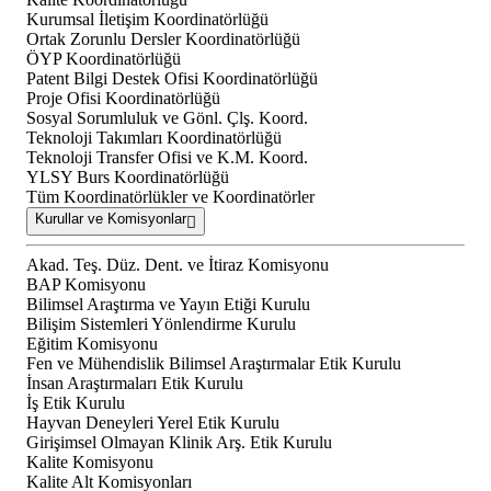
Kurumsal İletişim Koordinatörlüğü
Ortak Zorunlu Dersler Koordinatörlüğü
ÖYP Koordinatörlüğü
Patent Bilgi Destek Ofisi Koordinatörlüğü
Proje Ofisi Koordinatörlüğü
Sosyal Sorumluluk ve Gönl. Çlş. Koord.
Teknoloji Takımları Koordinatörlüğü
Teknoloji Transfer Ofisi ve K.M. Koord.
YLSY Burs Koordinatörlüğü
Tüm Koordinatörlükler ve Koordinatörler
Kurullar ve Komisyonlar
Akad. Teş. Düz. Dent. ve İtiraz Komisyonu
BAP Komisyonu
Bilimsel Araştırma ve Yayın Etiği Kurulu
Bilişim Sistemleri Yönlendirme Kurulu
Eğitim Komisyonu
Fen ve Mühendislik Bilimsel Araştırmalar Etik Kurulu
İnsan Araştırmaları Etik Kurulu
İş Etik Kurulu
Hayvan Deneyleri Yerel Etik Kurulu
Girişimsel Olmayan Klinik Arş. Etik Kurulu
Kalite Komisyonu
Kalite Alt Komisyonları