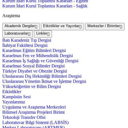
Kurum İdari Kurul Toplantısı Kararları - Eğitim
Kurum İdari Kurul Toplantısı Kararları - Sağlık
Araştırma
Akademik Dergiler
Etkinlikler ve Yayınlar
Merkezler / Birimler
Laboratuvarlar
Linkler
Batı Karadeniz Tıp Dergisi
İlahiyat Fakültesi Dergisi
Karaelmas Eğitim Bilimleri Dergisi
Karaelmas Fen ve Mühendislik Dergisi
Karaelmas İş Sağlığı ve Güvenliği Dergisi
Karaelmas Sosyal Bilimler Dergisi
Türkiye Diyabet ve Obezite Dergisi
Uluslararası Diş Hekimliği Bilimleri Dergisi
Uluslararası Yönetim İktisat ve İşletme Dergisi
Yükseköğretim ve Bilim Dergisi
Etkinlikler
Kampüsün Sesi
Yayınlarımız
Uygulama ve Araştırma Merkezleri
Bilimsel Araştırma Projeleri Birimi
Teknoloji Transfer Ofisi
Laboratuvar Bilgi Sistemi (LABSİS)
Merkez Laboratuvaru (ARTMER)