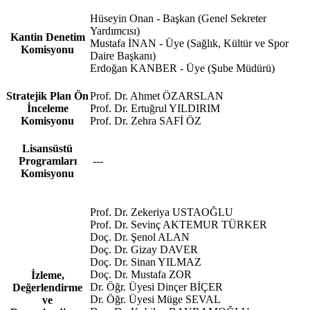
Hüseyin Onan - Başkan (Genel Sekreter
Yardımcısı)
Kantin Denetim
Mustafa İNAN - Üye (Sağlık, Kültür ve Spor
Komisyonu
Daire Başkanı)
Erdoğan KANBER - Üye (Şube Müdürü)
Stratejik Plan Ön
Prof. Dr. Ahmet ÖZARSLAN
İnceleme
Prof. Dr. Ertuğrul YILDIRIM
Komisyonu
Prof. Dr. Zehra SAFİ ÖZ
Lisansüstü
Programları
---
Komisyonu
Prof. Dr. Zekeriya USTAOĞLU
Prof. Dr. Sevinç AKTEMUR TÜRKER
Doç. Dr. Şenol ALAN
Doç. Dr. Gizay DAVER
Doç. Dr. Sinan YILMAZ
Doç. Dr. Mustafa ZOR
İzleme,
Dr. Öğr. Üyesi Dinçer BİÇER
Değerlendirme
Dr. Öğr. Üyesi Müge SEVAL
ve