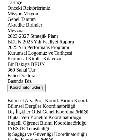
Tarihçe
Önceki Rektörlerimiz
Misyon Vizyon
Genel Tanıtım
Akredite Birimler
Mevzuat
2023-2027 Stratejik Planı
BEUN 2025 Yılı Faaliyet Raporu
2025 Yılı Performans Programı
Kurumsal Logomuz ve Tarihçesi
Kurumsal Kimlik Kılavuzu
Bir Bakışta BEUN
360 Sanal Tur
Fahri Doktora
Basında Biz
Koordinatörlükler
Bilimsel Arş. Proj. Koord. Birimi Koord.
Bilimsel Dergiler Koordinatörlüğü
Dış İlişkiler Ofisi Genel Koordinatörlüğü
Dijital Veri Yönetim Koordinatörlüğü
Engelli Öğrenci Birimi Koordinatörlüğü
IAESTE Temsilciliği
İş Sağlığı ve Güvenliği Koordinatörlüğü
Kalite Koordinatörlüğü