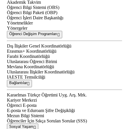
Akademik Takvim
Öğrenci Bilgi Sistemi (OBS)
Öğrenci Bilgi Paketi (OBP)
Öğrenci İşleri Daire Başkanlığı
Yönetmelikler
Yönergeler
Öğrenci Değişim Programları
Dış İlişkiler Genel Koordinatörlüğü
Erasmus+ Koordinatörlüğü
Farabi Koordinatörlüğü
Uluslararası Öğrenci Birimi
Mevlana Koordinatörlüğü
Uluslararası İlişkiler Koordinatörlüğü
IAESTE Temsilciliği
Bağlantılar
Karaelmas Türkçe Öğretimi Uyg. Arş. Mrk.
Kariyer Merkezi
Öğrenci E-posta
E-posta ve Eduroam Şifre Değişikliği
Mezun Bilgi Sistemi
Öğrenciler İçin Sıkça Sorulan Sorular (SSS)
Sosyal Yaşam