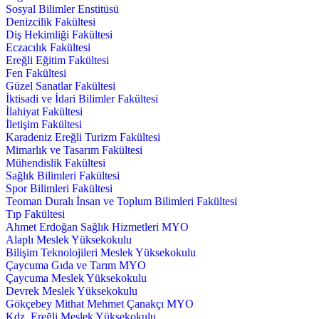
Sosyal Bilimler Enstitüsü
Denizcilik Fakültesi
Diş Hekimliği Fakültesi
Eczacılık Fakültesi
Ereğli Eğitim Fakültesi
Fen Fakültesi
Güzel Sanatlar Fakültesi
İktisadi ve İdari Bilimler Fakültesi
İlahiyat Fakültesi
İletişim Fakültesi
Karadeniz Ereğli Turizm Fakültesi
Mimarlık ve Tasarım Fakültesi
Mühendislik Fakültesi
Sağlık Bilimleri Fakültesi
Spor Bilimleri Fakültesi
Teoman Duralı İnsan ve Toplum Bilimleri Fakültesi
Tıp Fakültesi
Ahmet Erdoğan Sağlık Hizmetleri MYO
Alaplı Meslek Yüksekokulu
Bilişim Teknolojileri Meslek Yüksekokulu
Çaycuma Gıda ve Tarım MYO
Çaycuma Meslek Yüksekokulu
Devrek Meslek Yüksekokulu
Gökçebey Mithat Mehmet Çanakçı MYO
Kdz. Ereğli Meslek Yüksekokulu