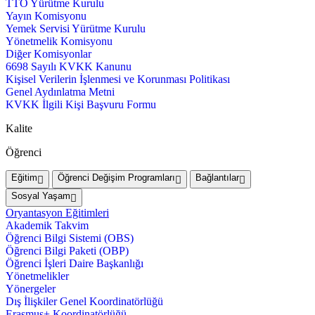
TTO Yürütme Kurulu
Yayın Komisyonu
Yemek Servisi Yürütme Kurulu
Yönetmelik Komisyonu
Diğer Komisyonlar
6698 Sayılı KVKK Kanunu
Kişisel Verilerin İşlenmesi ve Korunması Politikası
Genel Aydınlatma Metni
KVKK İlgili Kişi Başvuru Formu
Kalite
Öğrenci
Eğitim
Öğrenci Değişim Programları
Bağlantılar
Sosyal Yaşam
Oryantasyon Eğitimleri
Akademik Takvim
Öğrenci Bilgi Sistemi (OBS)
Öğrenci Bilgi Paketi (OBP)
Öğrenci İşleri Daire Başkanlığı
Yönetmelikler
Yönergeler
Dış İlişkiler Genel Koordinatörlüğü
Erasmus+ Koordinatörlüğü