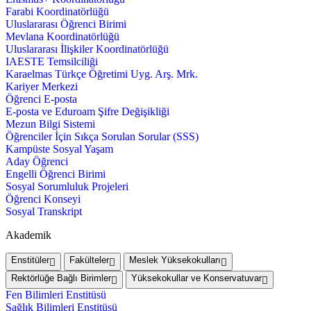
Farabi Koordinatörlüğü
Uluslararası Öğrenci Birimi
Mevlana Koordinatörlüğü
Uluslararası İlişkiler Koordinatörlüğü
IAESTE Temsilciliği
Karaelmas Türkçe Öğretimi Uyg. Arş. Mrk.
Kariyer Merkezi
Öğrenci E-posta
E-posta ve Eduroam Şifre Değişikliği
Mezun Bilgi Sistemi
Öğrenciler İçin Sıkça Sorulan Sorular (SSS)
Kampüste Sosyal Yaşam
Aday Öğrenci
Engelli Öğrenci Birimi
Sosyal Sorumluluk Projeleri
Öğrenci Konseyi
Sosyal Transkript
Akademik
Enstitüler
Fakülteler
Meslek Yüksekokulları
Rektörlüğe Bağlı Birimler
Yüksekokullar ve Konservatuvar
Fen Bilimleri Enstitüsü
Sağlık Bilimleri Enstitüsü