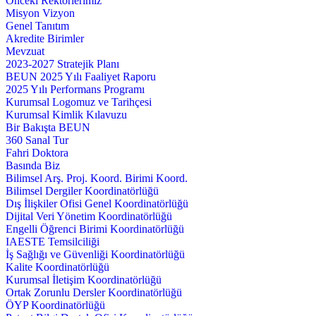
Önceki Rektörlerimiz
Misyon Vizyon
Genel Tanıtım
Akredite Birimler
Mevzuat
2023-2027 Stratejik Planı
BEUN 2025 Yılı Faaliyet Raporu
2025 Yılı Performans Programı
Kurumsal Logomuz ve Tarihçesi
Kurumsal Kimlik Kılavuzu
Bir Bakışta BEUN
360 Sanal Tur
Fahri Doktora
Basında Biz
Bilimsel Arş. Proj. Koord. Birimi Koord.
Bilimsel Dergiler Koordinatörlüğü
Dış İlişkiler Ofisi Genel Koordinatörlüğü
Dijital Veri Yönetim Koordinatörlüğü
Engelli Öğrenci Birimi Koordinatörlüğü
IAESTE Temsilciliği
İş Sağlığı ve Güvenliği Koordinatörlüğü
Kalite Koordinatörlüğü
Kurumsal İletişim Koordinatörlüğü
Ortak Zorunlu Dersler Koordinatörlüğü
ÖYP Koordinatörlüğü