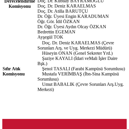
Doç. Dr. Kubilay BAYRAMOĞLU
Derecelendirme
Doç. Dr. Deniz KARAELMAS
Komisyonu
Doç. Dr. Atilla BARUTÇU
Dr. Öğr. Üyesi Engin KARADUMAN
Öğr. Gör. İdil ÖZKAN
Dr. Öğr. Üyesi Aydın Olcay ÖZKAN
Bedrettin EGEMAN
Ayşegül TOK
Doç. Dr. Deniz KARAELMAS (Çevre
Sorunları Arş. ve Uyg. Merkezi Müdürü)
Hüseyin ONAN (Genel Sekreter Yrd.)
Şaziye KAYALI (İdari veMali İşler Daire
Bşk.)
Sıfır Atık
Şenol TASALI (Farabi Kampüsü Sorumlusu)
Komisyonu
Mustafa VERİMBAŞ (İbn-Sina Kampüsü
Sorumlusu)
Umut BABALIK (Çevre Sorunları Arş.Uyg.
Merkezi)