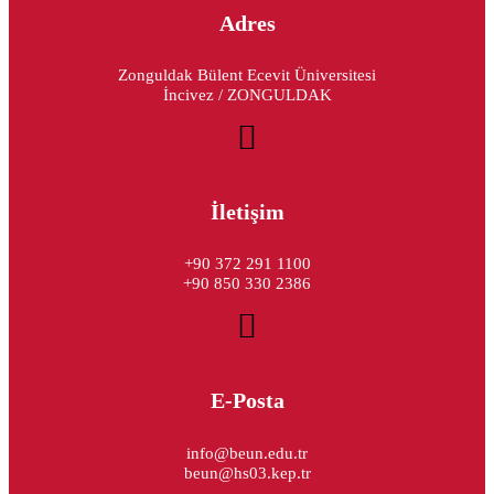
Adres
Zonguldak Bülent Ecevit Üniversitesi
İncivez / ZONGULDAK
İletişim
+90 372 291 1100
+90 850 330 2386
E-Posta
info@beun.edu.tr
beun@hs03.kep.tr