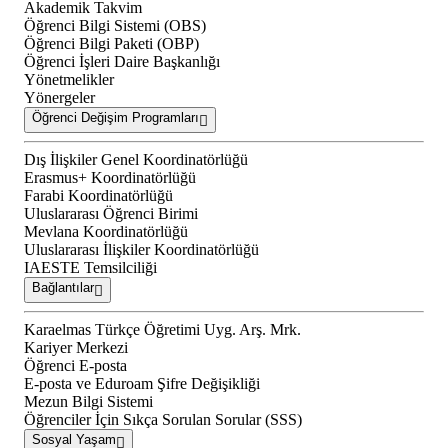
Akademik Takvim
Öğrenci Bilgi Sistemi (OBS)
Öğrenci Bilgi Paketi (OBP)
Öğrenci İşleri Daire Başkanlığı
Yönetmelikler
Yönergeler
Öğrenci Değişim Programları
Dış İlişkiler Genel Koordinatörlüğü
Erasmus+ Koordinatörlüğü
Farabi Koordinatörlüğü
Uluslararası Öğrenci Birimi
Mevlana Koordinatörlüğü
Uluslararası İlişkiler Koordinatörlüğü
IAESTE Temsilciliği
Bağlantılar
Karaelmas Türkçe Öğretimi Uyg. Arş. Mrk.
Kariyer Merkezi
Öğrenci E-posta
E-posta ve Eduroam Şifre Değişikliği
Mezun Bilgi Sistemi
Öğrenciler İçin Sıkça Sorulan Sorular (SSS)
Sosyal Yaşam