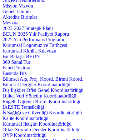
Önceki Rektörlerimiz
Misyon Vizyon
Genel Tanıtım
Akredite Birimler
Mevzuat
2023-2027 Stratejik Planı
BEUN 2025 Yılı Faaliyet Raporu
2025 Yılı Performans Programı
Kurumsal Logomuz ve Tarihçesi
Kurumsal Kimlik Kılavuzu
Bir Bakışta BEUN
360 Sanal Tur
Fahri Doktora
Basında Biz
Bilimsel Arş. Proj. Koord. Birimi Koord.
Bilimsel Dergiler Koordinatörlüğü
Dış İlişkiler Ofisi Genel Koordinatörlüğü
Dijital Veri Yönetim Koordinatörlüğü
Engelli Öğrenci Birimi Koordinatörlüğü
IAESTE Temsilciliği
İş Sağlığı ve Güvenliği Koordinatörlüğü
Kalite Koordinatörlüğü
Kurumsal İletişim Koordinatörlüğü
Ortak Zorunlu Dersler Koordinatörlüğü
ÖYP Koordinatörlüğü