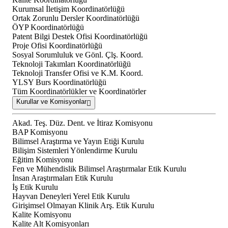
Kurumsal İletişim Koordinatörlüğü
Ortak Zorunlu Dersler Koordinatörlüğü
ÖYP Koordinatörlüğü
Patent Bilgi Destek Ofisi Koordinatörlüğü
Proje Ofisi Koordinatörlüğü
Sosyal Sorumluluk ve Gönl. Çlş. Koord.
Teknoloji Takımları Koordinatörlüğü
Teknoloji Transfer Ofisi ve K.M. Koord.
YLSY Burs Koordinatörlüğü
Tüm Koordinatörlükler ve Koordinatörler
Kurullar ve Komisyonlar
Akad. Teş. Düz. Dent. ve İtiraz Komisyonu
BAP Komisyonu
Bilimsel Araştırma ve Yayın Etiği Kurulu
Bilişim Sistemleri Yönlendirme Kurulu
Eğitim Komisyonu
Fen ve Mühendislik Bilimsel Araştırmalar Etik Kurulu
İnsan Araştırmaları Etik Kurulu
İş Etik Kurulu
Hayvan Deneyleri Yerel Etik Kurulu
Girişimsel Olmayan Klinik Arş. Etik Kurulu
Kalite Komisyonu
Kalite Alt Komisyonları