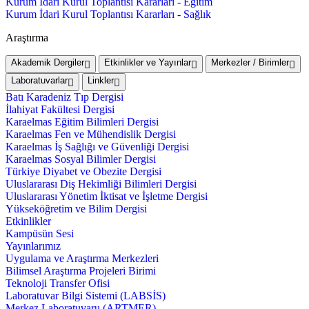
Kurum İdari Kurul Toplantısı Kararları - Eğitim
Kurum İdari Kurul Toplantısı Kararları - Sağlık
Araştırma
Akademik Dergiler
Etkinlikler ve Yayınlar
Merkezler / Birimler
Laboratuvarlar
Linkler
Batı Karadeniz Tıp Dergisi
İlahiyat Fakültesi Dergisi
Karaelmas Eğitim Bilimleri Dergisi
Karaelmas Fen ve Mühendislik Dergisi
Karaelmas İş Sağlığı ve Güvenliği Dergisi
Karaelmas Sosyal Bilimler Dergisi
Türkiye Diyabet ve Obezite Dergisi
Uluslararası Diş Hekimliği Bilimleri Dergisi
Uluslararası Yönetim İktisat ve İşletme Dergisi
Yükseköğretim ve Bilim Dergisi
Etkinlikler
Kampüsün Sesi
Yayınlarımız
Uygulama ve Araştırma Merkezleri
Bilimsel Araştırma Projeleri Birimi
Teknoloji Transfer Ofisi
Laboratuvar Bilgi Sistemi (LABSİS)
Merkez Laboratuvaru (ARTMER)