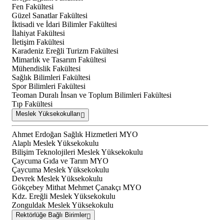
Fen Fakültesi
Güzel Sanatlar Fakültesi
İktisadi ve İdari Bilimler Fakültesi
İlahiyat Fakültesi
İletişim Fakültesi
Karadeniz Ereğli Turizm Fakültesi
Mimarlık ve Tasarım Fakültesi
Mühendislik Fakültesi
Sağlık Bilimleri Fakültesi
Spor Bilimleri Fakültesi
Teoman Duralı İnsan ve Toplum Bilimleri Fakültesi
Tıp Fakültesi
Meslek Yüksekokulları
Ahmet Erdoğan Sağlık Hizmetleri MYO
Alaplı Meslek Yüksekokulu
Bilişim Teknolojileri Meslek Yüksekokulu
Çaycuma Gıda ve Tarım MYO
Çaycuma Meslek Yüksekokulu
Devrek Meslek Yüksekokulu
Gökçebey Mithat Mehmet Çanakçı MYO
Kdz. Ereğli Meslek Yüksekokulu
Zonguldak Meslek Yüksekokulu
Rektörlüğe Bağlı Birimler