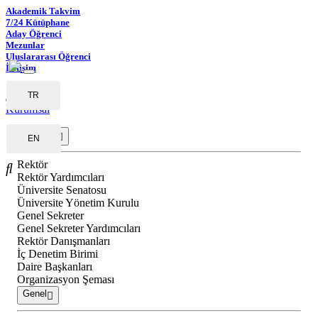
Akademik Takvim
7/24 Kütüphane
Aday Öğrenci
Mezunlar
Uluslararası Öğrenci
İletişim
TR
Kurumsal
Yönetim
EN
Rektör
Rektör Yardımcıları
Üniversite Senatosu
Üniversite Yönetim Kurulu
Genel Sekreter
Genel Sekreter Yardımcıları
Rektör Danışmanları
İç Denetim Birimi
Daire Başkanları
Organizasyon Şeması
Genel