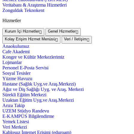
Veritabanı & Araştırma Hizmetleri
Zonguldak Teknokent
Hizmetler
Kurum İçi Hizmetler
Genel Hizmetler
Kolay Erişim Hizmet Menüsü
Veri / İletişim
Anaokulumuz
Cafe Akademi
Kongre ve Kültür Merkezlerimiz
Lojmanlar
Personel E-Posta Servisi
Sosyal Tesisler
Yüzme Havuzu
Hastane (Sağlık Uyg.ve Araş.Merkezi)
Ağız ve Diş Sağlığı Uyg. ve Araş. Merkezi
Sürekli Eğitim Merkezi
Uzaktan Eğitim Uyg.ve Araş.Merkezi
Arıza Takip
UZEM Stüdyo Randevu
E-KAMPÜS Bilgilendirme
Yemek Listesi
Veri Merkezi
Kablosuz İnternet Erişimi (eduroam)