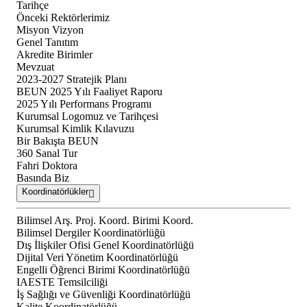
Tarihçe
Önceki Rektörlerimiz
Misyon Vizyon
Genel Tanıtım
Akredite Birimler
Mevzuat
2023-2027 Stratejik Planı
BEUN 2025 Yılı Faaliyet Raporu
2025 Yılı Performans Programı
Kurumsal Logomuz ve Tarihçesi
Kurumsal Kimlik Kılavuzu
Bir Bakışta BEUN
360 Sanal Tur
Fahri Doktora
Basında Biz
Koordinatörlükler
Bilimsel Arş. Proj. Koord. Birimi Koord.
Bilimsel Dergiler Koordinatörlüğü
Dış İlişkiler Ofisi Genel Koordinatörlüğü
Dijital Veri Yönetim Koordinatörlüğü
Engelli Öğrenci Birimi Koordinatörlüğü
IAESTE Temsilciliği
İş Sağlığı ve Güvenliği Koordinatörlüğü
Kalite Koordinatörlüğü