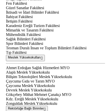
Fen Fakültesi
Güzel Sanatlar Fakültesi
İktisadi ve İdari Bilimler Fakültesi
İlahiyat Fakültesi
İletişim Fakültesi
Karadeniz Ereğli Turizm Fakültesi
Mimarlık ve Tasarım Fakültesi
Mühendislik Fakültesi
Sağlık Bilimleri Fakültesi
Spor Bilimleri Fakültesi
Teoman Duralı İnsan ve Toplum Bilimleri Fakültesi
Tıp Fakültesi
Meslek Yüksekokulları
Ahmet Erdoğan Sağlık Hizmetleri MYO
Alaplı Meslek Yüksekokulu
Bilişim Teknolojileri Meslek Yüksekokulu
Çaycuma Gıda ve Tarım MYO
Çaycuma Meslek Yüksekokulu
Devrek Meslek Yüksekokulu
Gökçebey Mithat Mehmet Çanakçı MYO
Kdz. Ereğli Meslek Yüksekokulu
Zonguldak Meslek Yüksekokulu
Rektörlüğe Bağlı Birimler