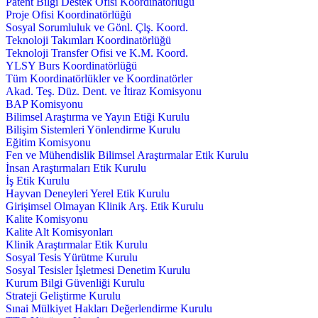
Patent Bilgi Destek Ofisi Koordinatörlüğü
Proje Ofisi Koordinatörlüğü
Sosyal Sorumluluk ve Gönl. Çlş. Koord.
Teknoloji Takımları Koordinatörlüğü
Teknoloji Transfer Ofisi ve K.M. Koord.
YLSY Burs Koordinatörlüğü
Tüm Koordinatörlükler ve Koordinatörler
Akad. Teş. Düz. Dent. ve İtiraz Komisyonu
BAP Komisyonu
Bilimsel Araştırma ve Yayın Etiği Kurulu
Bilişim Sistemleri Yönlendirme Kurulu
Eğitim Komisyonu
Fen ve Mühendislik Bilimsel Araştırmalar Etik Kurulu
İnsan Araştırmaları Etik Kurulu
İş Etik Kurulu
Hayvan Deneyleri Yerel Etik Kurulu
Girişimsel Olmayan Klinik Arş. Etik Kurulu
Kalite Komisyonu
Kalite Alt Komisyonları
Klinik Araştırmalar Etik Kurulu
Sosyal Tesis Yürütme Kurulu
Sosyal Tesisler İşletmesi Denetim Kurulu
Kurum Bilgi Güvenliği Kurulu
Strateji Geliştirme Kurulu
Sınai Mülkiyet Hakları Değerlendirme Kurulu