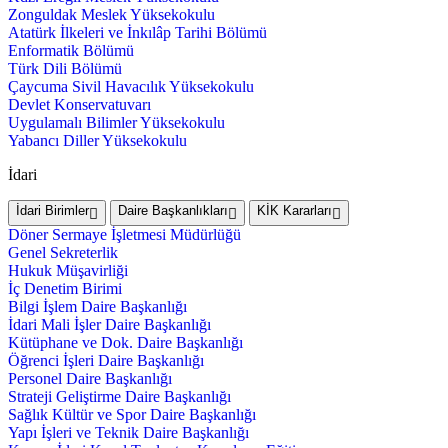
Zonguldak Meslek Yüksekokulu
Atatürk İlkeleri ve İnkılâp Tarihi Bölümü
Enformatik Bölümü
Türk Dili Bölümü
Çaycuma Sivil Havacılık Yüksekokulu
Devlet Konservatuvarı
Uygulamalı Bilimler Yüksekokulu
Yabancı Diller Yüksekokulu
İdari
İdari Birimler
Daire Başkanlıkları
KİK Kararları
Döner Sermaye İşletmesi Müdürlüğü
Genel Sekreterlik
Hukuk Müşavirliği
İç Denetim Birimi
Bilgi İşlem Daire Başkanlığı
İdari Mali İşler Daire Başkanlığı
Kütüphane ve Dok. Daire Başkanlığı
Öğrenci İşleri Daire Başkanlığı
Personel Daire Başkanlığı
Strateji Geliştirme Daire Başkanlığı
Sağlık Kültür ve Spor Daire Başkanlığı
Yapı İşleri ve Teknik Daire Başkanlığı