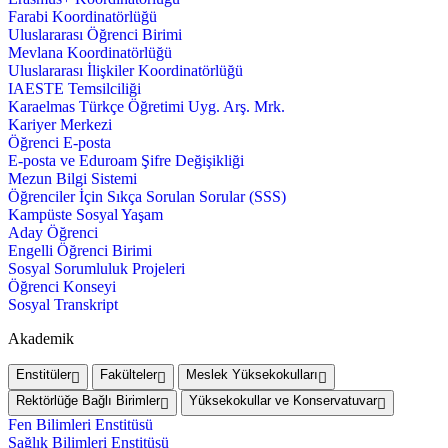
Farabi Koordinatörlüğü
Uluslararası Öğrenci Birimi
Mevlana Koordinatörlüğü
Uluslararası İlişkiler Koordinatörlüğü
IAESTE Temsilciliği
Karaelmas Türkçe Öğretimi Uyg. Arş. Mrk.
Kariyer Merkezi
Öğrenci E-posta
E-posta ve Eduroam Şifre Değişikliği
Mezun Bilgi Sistemi
Öğrenciler İçin Sıkça Sorulan Sorular (SSS)
Kampüste Sosyal Yaşam
Aday Öğrenci
Engelli Öğrenci Birimi
Sosyal Sorumluluk Projeleri
Öğrenci Konseyi
Sosyal Transkript
Akademik
Enstitüler
Fakülteler
Meslek Yüksekokulları
Rektörlüğe Bağlı Birimler
Yüksekokullar ve Konservatuvar
Fen Bilimleri Enstitüsü
Sağlık Bilimleri Enstitüsü