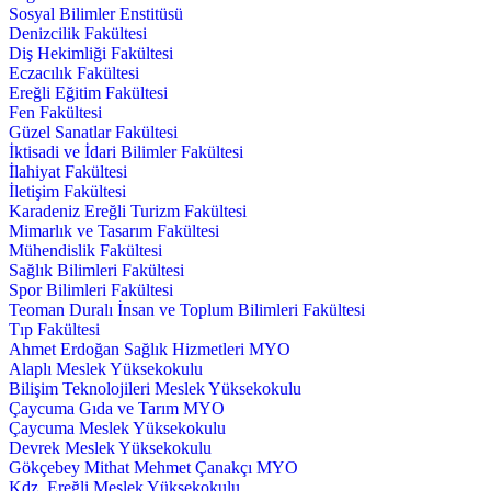
Sosyal Bilimler Enstitüsü
Denizcilik Fakültesi
Diş Hekimliği Fakültesi
Eczacılık Fakültesi
Ereğli Eğitim Fakültesi
Fen Fakültesi
Güzel Sanatlar Fakültesi
İktisadi ve İdari Bilimler Fakültesi
İlahiyat Fakültesi
İletişim Fakültesi
Karadeniz Ereğli Turizm Fakültesi
Mimarlık ve Tasarım Fakültesi
Mühendislik Fakültesi
Sağlık Bilimleri Fakültesi
Spor Bilimleri Fakültesi
Teoman Duralı İnsan ve Toplum Bilimleri Fakültesi
Tıp Fakültesi
Ahmet Erdoğan Sağlık Hizmetleri MYO
Alaplı Meslek Yüksekokulu
Bilişim Teknolojileri Meslek Yüksekokulu
Çaycuma Gıda ve Tarım MYO
Çaycuma Meslek Yüksekokulu
Devrek Meslek Yüksekokulu
Gökçebey Mithat Mehmet Çanakçı MYO
Kdz. Ereğli Meslek Yüksekokulu