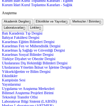
Kurum İdari Kurul Toplantısı Kararları - Eğitim
Kurum İdari Kurul Toplantısı Kararları - Sağlık
Araştırma
Akademik Dergiler
Etkinlikler ve Yayınlar
Merkezler / Birimler
Laboratuvarlar
Linkler
Batı Karadeniz Tıp Dergisi
İlahiyat Fakültesi Dergisi
Karaelmas Eğitim Bilimleri Dergisi
Karaelmas Fen ve Mühendislik Dergisi
Karaelmas İş Sağlığı ve Güvenliği Dergisi
Karaelmas Sosyal Bilimler Dergisi
Türkiye Diyabet ve Obezite Dergisi
Uluslararası Diş Hekimliği Bilimleri Dergisi
Uluslararası Yönetim İktisat ve İşletme Dergisi
Yükseköğretim ve Bilim Dergisi
Etkinlikler
Kampüsün Sesi
Yayınlarımız
Uygulama ve Araştırma Merkezleri
Bilimsel Araştırma Projeleri Birimi
Teknoloji Transfer Ofisi
Laboratuvar Bilgi Sistemi (LABSİS)
Merkez Laboratuvaru (ARTMER)