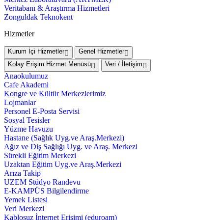
Veritabanı & Araştırma Hizmetleri
Zonguldak Teknokent
Hizmetler
Kurum İçi Hizmetler
Genel Hizmetler
Kolay Erişim Hizmet Menüsü
Veri / İletişim
Anaokulumuz
Cafe Akademi
Kongre ve Kültür Merkezlerimiz
Lojmanlar
Personel E-Posta Servisi
Sosyal Tesisler
Yüzme Havuzu
Hastane (Sağlık Uyg.ve Araş.Merkezi)
Ağız ve Diş Sağlığı Uyg. ve Araş. Merkezi
Sürekli Eğitim Merkezi
Uzaktan Eğitim Uyg.ve Araş.Merkezi
Arıza Takip
UZEM Stüdyo Randevu
E-KAMPÜS Bilgilendirme
Yemek Listesi
Veri Merkezi
Kablosuz İnternet Erişimi (eduroam)