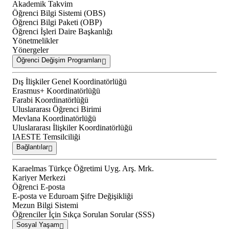
Akademik Takvim
Öğrenci Bilgi Sistemi (OBS)
Öğrenci Bilgi Paketi (OBP)
Öğrenci İşleri Daire Başkanlığı
Yönetmelikler
Yönergeler
Öğrenci Değişim Programları
Dış İlişkiler Genel Koordinatörlüğü
Erasmus+ Koordinatörlüğü
Farabi Koordinatörlüğü
Uluslararası Öğrenci Birimi
Mevlana Koordinatörlüğü
Uluslararası İlişkiler Koordinatörlüğü
IAESTE Temsilciliği
Bağlantılar
Karaelmas Türkçe Öğretimi Uyg. Arş. Mrk.
Kariyer Merkezi
Öğrenci E-posta
E-posta ve Eduroam Şifre Değişikliği
Mezun Bilgi Sistemi
Öğrenciler İçin Sıkça Sorulan Sorular (SSS)
Sosyal Yaşam