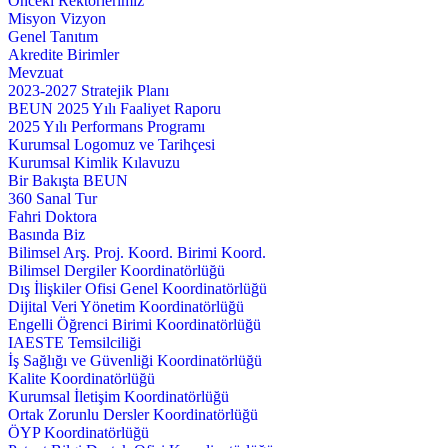
Önceki Rektörlerimiz
Misyon Vizyon
Genel Tanıtım
Akredite Birimler
Mevzuat
2023-2027 Stratejik Planı
BEUN 2025 Yılı Faaliyet Raporu
2025 Yılı Performans Programı
Kurumsal Logomuz ve Tarihçesi
Kurumsal Kimlik Kılavuzu
Bir Bakışta BEUN
360 Sanal Tur
Fahri Doktora
Basında Biz
Bilimsel Arş. Proj. Koord. Birimi Koord.
Bilimsel Dergiler Koordinatörlüğü
Dış İlişkiler Ofisi Genel Koordinatörlüğü
Dijital Veri Yönetim Koordinatörlüğü
Engelli Öğrenci Birimi Koordinatörlüğü
IAESTE Temsilciliği
İş Sağlığı ve Güvenliği Koordinatörlüğü
Kalite Koordinatörlüğü
Kurumsal İletişim Koordinatörlüğü
Ortak Zorunlu Dersler Koordinatörlüğü
ÖYP Koordinatörlüğü