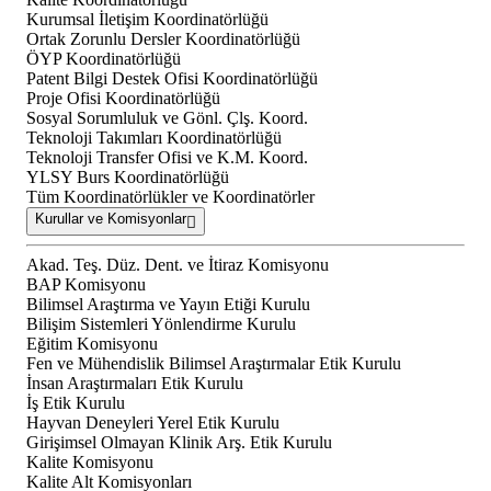
Kurumsal İletişim Koordinatörlüğü
Ortak Zorunlu Dersler Koordinatörlüğü
ÖYP Koordinatörlüğü
Patent Bilgi Destek Ofisi Koordinatörlüğü
Proje Ofisi Koordinatörlüğü
Sosyal Sorumluluk ve Gönl. Çlş. Koord.
Teknoloji Takımları Koordinatörlüğü
Teknoloji Transfer Ofisi ve K.M. Koord.
YLSY Burs Koordinatörlüğü
Tüm Koordinatörlükler ve Koordinatörler
Kurullar ve Komisyonlar
Akad. Teş. Düz. Dent. ve İtiraz Komisyonu
BAP Komisyonu
Bilimsel Araştırma ve Yayın Etiği Kurulu
Bilişim Sistemleri Yönlendirme Kurulu
Eğitim Komisyonu
Fen ve Mühendislik Bilimsel Araştırmalar Etik Kurulu
İnsan Araştırmaları Etik Kurulu
İş Etik Kurulu
Hayvan Deneyleri Yerel Etik Kurulu
Girişimsel Olmayan Klinik Arş. Etik Kurulu
Kalite Komisyonu
Kalite Alt Komisyonları