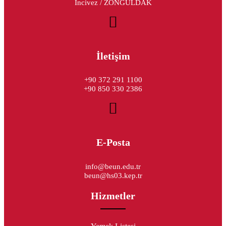
İncivez / ZONGULDAK
İletişim
+90 372 291 1100
+90 850 330 2386
E-Posta
info@beun.edu.tr
beun@hs03.kep.tr
Hizmetler