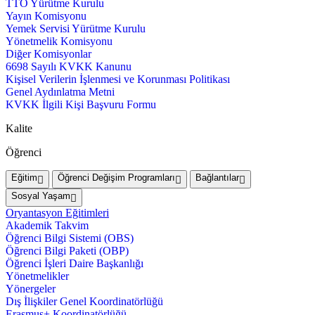
TTO Yürütme Kurulu
Yayın Komisyonu
Yemek Servisi Yürütme Kurulu
Yönetmelik Komisyonu
Diğer Komisyonlar
6698 Sayılı KVKK Kanunu
Kişisel Verilerin İşlenmesi ve Korunması Politikası
Genel Aydınlatma Metni
KVKK İlgili Kişi Başvuru Formu
Kalite
Öğrenci
Eğitim
Öğrenci Değişim Programları
Bağlantılar
Sosyal Yaşam
Oryantasyon Eğitimleri
Akademik Takvim
Öğrenci Bilgi Sistemi (OBS)
Öğrenci Bilgi Paketi (OBP)
Öğrenci İşleri Daire Başkanlığı
Yönetmelikler
Yönergeler
Dış İlişkiler Genel Koordinatörlüğü
Erasmus+ Koordinatörlüğü