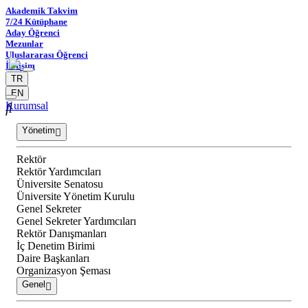
Akademik Takvim
7/24 Kütüphane
Aday Öğrenci
Mezunlar
Uluslararası Öğrenci
İletişim
TR
EN
Kurumsal
Yönetim
Rektör
Rektör Yardımcıları
Üniversite Senatosu
Üniversite Yönetim Kurulu
Genel Sekreter
Genel Sekreter Yardımcıları
Rektör Danışmanları
İç Denetim Birimi
Daire Başkanları
Organizasyon Şeması
Genel