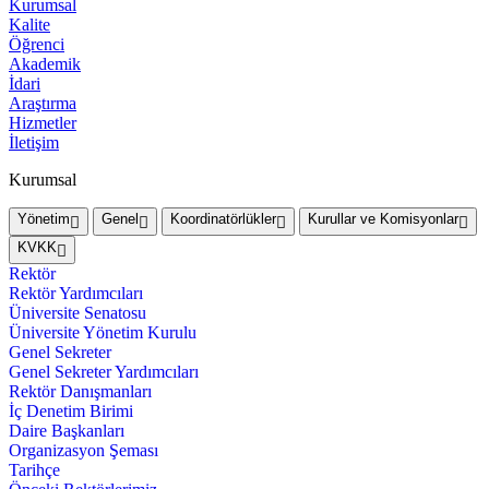
Kurumsal
Kalite
Öğrenci
Akademik
İdari
Araştırma
Hizmetler
İletişim
Kurumsal
Yönetim
Genel
Koordinatörlükler
Kurullar ve Komisyonlar
KVKK
Rektör
Rektör Yardımcıları
Üniversite Senatosu
Üniversite Yönetim Kurulu
Genel Sekreter
Genel Sekreter Yardımcıları
Rektör Danışmanları
İç Denetim Birimi
Daire Başkanları
Organizasyon Şeması
Tarihçe