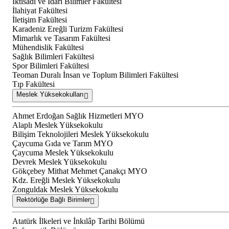
İktisadi ve İdari Bilimler Fakültesi
İlahiyat Fakültesi
İletişim Fakültesi
Karadeniz Ereğli Turizm Fakültesi
Mimarlık ve Tasarım Fakültesi
Mühendislik Fakültesi
Sağlık Bilimleri Fakültesi
Spor Bilimleri Fakültesi
Teoman Duralı İnsan ve Toplum Bilimleri Fakültesi
Tıp Fakültesi
Meslek Yüksekokulları
Ahmet Erdoğan Sağlık Hizmetleri MYO
Alaplı Meslek Yüksekokulu
Bilişim Teknolojileri Meslek Yüksekokulu
Çaycuma Gıda ve Tarım MYO
Çaycuma Meslek Yüksekokulu
Devrek Meslek Yüksekokulu
Gökçebey Mithat Mehmet Çanakçı MYO
Kdz. Ereğli Meslek Yüksekokulu
Zonguldak Meslek Yüksekokulu
Rektörlüğe Bağlı Birimler
Atatürk İlkeleri ve İnkılâp Tarihi Bölümü