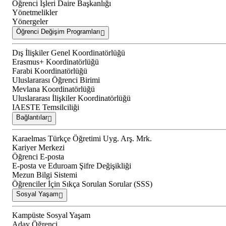
Öğrenci İşleri Daire Başkanlığı
Yönetmelikler
Yönergeler
Öğrenci Değişim Programları
Dış İlişkiler Genel Koordinatörlüğü
Erasmus+ Koordinatörlüğü
Farabi Koordinatörlüğü
Uluslararası Öğrenci Birimi
Mevlana Koordinatörlüğü
Uluslararası İlişkiler Koordinatörlüğü
IAESTE Temsilciliği
Bağlantılar
Karaelmas Türkçe Öğretimi Uyg. Arş. Mrk.
Kariyer Merkezi
Öğrenci E-posta
E-posta ve Eduroam Şifre Değişikliği
Mezun Bilgi Sistemi
Öğrenciler İçin Sıkça Sorulan Sorular (SSS)
Sosyal Yaşam
Kampüste Sosyal Yaşam
Aday Öğrenci