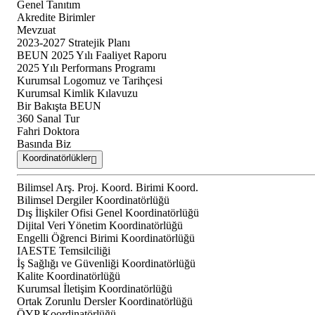
Genel Tanıtım
Akredite Birimler
Mevzuat
2023-2027 Stratejik Planı
BEUN 2025 Yılı Faaliyet Raporu
2025 Yılı Performans Programı
Kurumsal Logomuz ve Tarihçesi
Kurumsal Kimlik Kılavuzu
Bir Bakışta BEUN
360 Sanal Tur
Fahri Doktora
Basında Biz
Koordinatörlükler
Bilimsel Arş. Proj. Koord. Birimi Koord.
Bilimsel Dergiler Koordinatörlüğü
Dış İlişkiler Ofisi Genel Koordinatörlüğü
Dijital Veri Yönetim Koordinatörlüğü
Engelli Öğrenci Birimi Koordinatörlüğü
IAESTE Temsilciliği
İş Sağlığı ve Güvenliği Koordinatörlüğü
Kalite Koordinatörlüğü
Kurumsal İletişim Koordinatörlüğü
Ortak Zorunlu Dersler Koordinatörlüğü
ÖYP Koordinatörlüğü