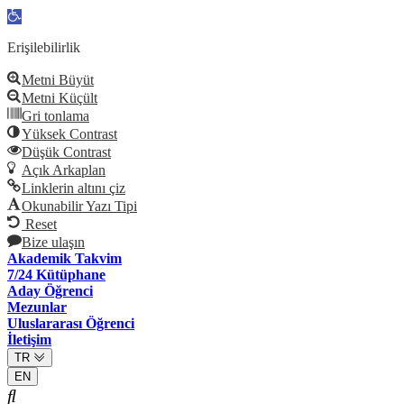
Open
toolbar
Erişilebilirlik
Metni Büyüt
Metni Küçült
Gri tonlama
Yüksek Contrast
Düşük Contrast
Açık Arkaplan
Linklerin altını çiz
Okunabilir Yazı Tipi
Reset
Bize ulaşın
Akademik Takvim
7/24 Kütüphane
Aday Öğrenci
Mezunlar
Uluslararası Öğrenci
İletişim
TR
EN