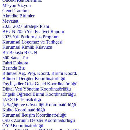
Önceki Rektörlerimiz
Misyon Vizyon
Genel Tanıtım
Akredite Birimler
Mevzuat
2023-2027 Stratejik Planı
BEUN 2025 Yılı Faaliyet Raporu
2025 Yılı Performans Programı
Kurumsal Logomuz ve Tarihçesi
Kurumsal Kimlik Kılavuzu
Bir Bakışta BEUN
360 Sanal Tur
Fahri Doktora
Basında Biz
Bilimsel Arş. Proj. Koord. Birimi Koord.
Bilimsel Dergiler Koordinatörlüğü
Dış İlişkiler Ofisi Genel Koordinatörlüğü
Dijital Veri Yönetim Koordinatörlüğü
Engelli Öğrenci Birimi Koordinatörlüğü
IAESTE Temsilciliği
İş Sağlığı ve Güvenliği Koordinatörlüğü
Kalite Koordinatörlüğü
Kurumsal İletişim Koordinatörlüğü
Ortak Zorunlu Dersler Koordinatörlüğü
ÖYP Koordinatörlüğü