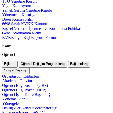
TTO Yürütme Kurulu
Yayın Komisyonu
Yemek Servisi Yürütme Kurulu
Yönetmelik Komisyonu
Diğer Komisyonlar
6698 Sayılı KVKK Kanunu
Kişisel Verilerin İşlenmesi ve Korunması Politikası
Genel Aydınlatma Metni
KVKK İlgili Kişi Başvuru Formu
Kalite
Öğrenci
Eğitim
Öğrenci Değişim Programları
Bağlantılar
Sosyal Yaşam
Oryantasyon Eğitimleri
Akademik Takvim
Öğrenci Bilgi Sistemi (OBS)
Öğrenci Bilgi Paketi (OBP)
Öğrenci İşleri Daire Başkanlığı
Yönetmelikler
Yönergeler
Dış İlişkiler Genel Koordinatörlüğü
Erasmus+ Koordinatörlüğü