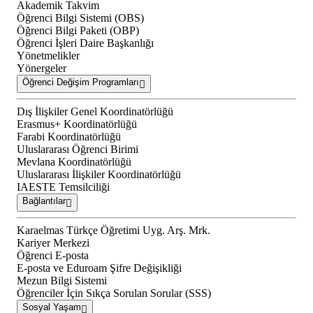
Akademik Takvim
Öğrenci Bilgi Sistemi (OBS)
Öğrenci Bilgi Paketi (OBP)
Öğrenci İşleri Daire Başkanlığı
Yönetmelikler
Yönergeler
Öğrenci Değişim Programları
Dış İlişkiler Genel Koordinatörlüğü
Erasmus+ Koordinatörlüğü
Farabi Koordinatörlüğü
Uluslararası Öğrenci Birimi
Mevlana Koordinatörlüğü
Uluslararası İlişkiler Koordinatörlüğü
IAESTE Temsilciliği
Bağlantılar
Karaelmas Türkçe Öğretimi Uyg. Arş. Mrk.
Kariyer Merkezi
Öğrenci E-posta
E-posta ve Eduroam Şifre Değişikliği
Mezun Bilgi Sistemi
Öğrenciler İçin Sıkça Sorulan Sorular (SSS)
Sosyal Yaşam