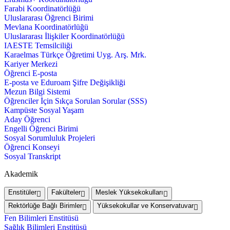
Farabi Koordinatörlüğü
Uluslararası Öğrenci Birimi
Mevlana Koordinatörlüğü
Uluslararası İlişkiler Koordinatörlüğü
IAESTE Temsilciliği
Karaelmas Türkçe Öğretimi Uyg. Arş. Mrk.
Kariyer Merkezi
Öğrenci E-posta
E-posta ve Eduroam Şifre Değişikliği
Mezun Bilgi Sistemi
Öğrenciler İçin Sıkça Sorulan Sorular (SSS)
Kampüste Sosyal Yaşam
Aday Öğrenci
Engelli Öğrenci Birimi
Sosyal Sorumluluk Projeleri
Öğrenci Konseyi
Sosyal Transkript
Akademik
Enstitüler
Fakülteler
Meslek Yüksekokulları
Rektörlüğe Bağlı Birimler
Yüksekokullar ve Konservatuvar
Fen Bilimleri Enstitüsü
Sağlık Bilimleri Enstitüsü