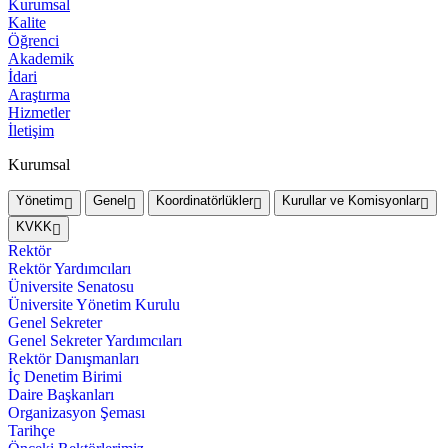
Kurumsal
Kalite
Öğrenci
Akademik
İdari
Araştırma
Hizmetler
İletişim
Kurumsal
Yönetim
Genel
Koordinatörlükler
Kurullar ve Komisyonlar
KVKK
Rektör
Rektör Yardımcıları
Üniversite Senatosu
Üniversite Yönetim Kurulu
Genel Sekreter
Genel Sekreter Yardımcıları
Rektör Danışmanları
İç Denetim Birimi
Daire Başkanları
Organizasyon Şeması
Tarihçe