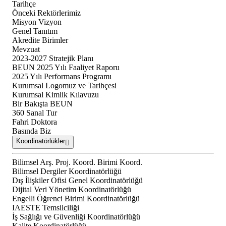
Tarihçe
Önceki Rektörlerimiz
Misyon Vizyon
Genel Tanıtım
Akredite Birimler
Mevzuat
2023-2027 Stratejik Planı
BEUN 2025 Yılı Faaliyet Raporu
2025 Yılı Performans Programı
Kurumsal Logomuz ve Tarihçesi
Kurumsal Kimlik Kılavuzu
Bir Bakışta BEUN
360 Sanal Tur
Fahri Doktora
Basında Biz
Koordinatörlükler
Bilimsel Arş. Proj. Koord. Birimi Koord.
Bilimsel Dergiler Koordinatörlüğü
Dış İlişkiler Ofisi Genel Koordinatörlüğü
Dijital Veri Yönetim Koordinatörlüğü
Engelli Öğrenci Birimi Koordinatörlüğü
IAESTE Temsilciliği
İş Sağlığı ve Güvenliği Koordinatörlüğü
Kalite Koordinatörlüğü