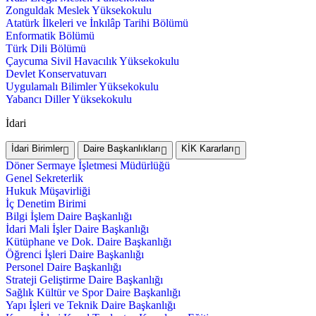
Zonguldak Meslek Yüksekokulu
Atatürk İlkeleri ve İnkılâp Tarihi Bölümü
Enformatik Bölümü
Türk Dili Bölümü
Çaycuma Sivil Havacılık Yüksekokulu
Devlet Konservatuvarı
Uygulamalı Bilimler Yüksekokulu
Yabancı Diller Yüksekokulu
İdari
İdari Birimler
Daire Başkanlıkları
KİK Kararları
Döner Sermaye İşletmesi Müdürlüğü
Genel Sekreterlik
Hukuk Müşavirliği
İç Denetim Birimi
Bilgi İşlem Daire Başkanlığı
İdari Mali İşler Daire Başkanlığı
Kütüphane ve Dok. Daire Başkanlığı
Öğrenci İşleri Daire Başkanlığı
Personel Daire Başkanlığı
Strateji Geliştirme Daire Başkanlığı
Sağlık Kültür ve Spor Daire Başkanlığı
Yapı İşleri ve Teknik Daire Başkanlığı