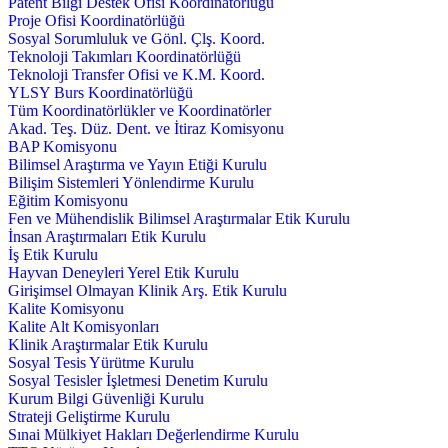
Patent Bilgi Destek Ofisi Koordinatörlüğü
Proje Ofisi Koordinatörlüğü
Sosyal Sorumluluk ve Gönl. Çlş. Koord.
Teknoloji Takımları Koordinatörlüğü
Teknoloji Transfer Ofisi ve K.M. Koord.
YLSY Burs Koordinatörlüğü
Tüm Koordinatörlükler ve Koordinatörler
Akad. Teş. Düz. Dent. ve İtiraz Komisyonu
BAP Komisyonu
Bilimsel Araştırma ve Yayın Etiği Kurulu
Bilişim Sistemleri Yönlendirme Kurulu
Eğitim Komisyonu
Fen ve Mühendislik Bilimsel Araştırmalar Etik Kurulu
İnsan Araştırmaları Etik Kurulu
İş Etik Kurulu
Hayvan Deneyleri Yerel Etik Kurulu
Girişimsel Olmayan Klinik Arş. Etik Kurulu
Kalite Komisyonu
Kalite Alt Komisyonları
Klinik Araştırmalar Etik Kurulu
Sosyal Tesis Yürütme Kurulu
Sosyal Tesisler İşletmesi Denetim Kurulu
Kurum Bilgi Güvenliği Kurulu
Strateji Geliştirme Kurulu
Sınai Mülkiyet Hakları Değerlendirme Kurulu