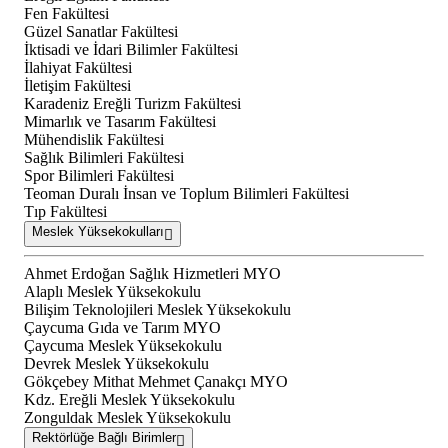
Fen Fakültesi
Güzel Sanatlar Fakültesi
İktisadi ve İdari Bilimler Fakültesi
İlahiyat Fakültesi
İletişim Fakültesi
Karadeniz Ereğli Turizm Fakültesi
Mimarlık ve Tasarım Fakültesi
Mühendislik Fakültesi
Sağlık Bilimleri Fakültesi
Spor Bilimleri Fakültesi
Teoman Duralı İnsan ve Toplum Bilimleri Fakültesi
Tıp Fakültesi
Meslek Yüksekokulları
Ahmet Erdoğan Sağlık Hizmetleri MYO
Alaplı Meslek Yüksekokulu
Bilişim Teknolojileri Meslek Yüksekokulu
Çaycuma Gıda ve Tarım MYO
Çaycuma Meslek Yüksekokulu
Devrek Meslek Yüksekokulu
Gökçebey Mithat Mehmet Çanakçı MYO
Kdz. Ereğli Meslek Yüksekokulu
Zonguldak Meslek Yüksekokulu
Rektörlüğe Bağlı Birimler