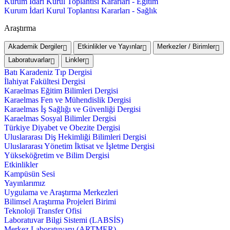
Kurum İdari Kurul Toplantısı Kararları - Eğitim
Kurum İdari Kurul Toplantısı Kararları - Sağlık
Araştırma
Akademik Dergiler
Etkinlikler ve Yayınlar
Merkezler / Birimler
Laboratuvarlar
Linkler
Batı Karadeniz Tıp Dergisi
İlahiyat Fakültesi Dergisi
Karaelmas Eğitim Bilimleri Dergisi
Karaelmas Fen ve Mühendislik Dergisi
Karaelmas İş Sağlığı ve Güvenliği Dergisi
Karaelmas Sosyal Bilimler Dergisi
Türkiye Diyabet ve Obezite Dergisi
Uluslararası Diş Hekimliği Bilimleri Dergisi
Uluslararası Yönetim İktisat ve İşletme Dergisi
Yükseköğretim ve Bilim Dergisi
Etkinlikler
Kampüsün Sesi
Yayınlarımız
Uygulama ve Araştırma Merkezleri
Bilimsel Araştırma Projeleri Birimi
Teknoloji Transfer Ofisi
Laboratuvar Bilgi Sistemi (LABSİS)
Merkez Laboratuvaru (ARTMER)