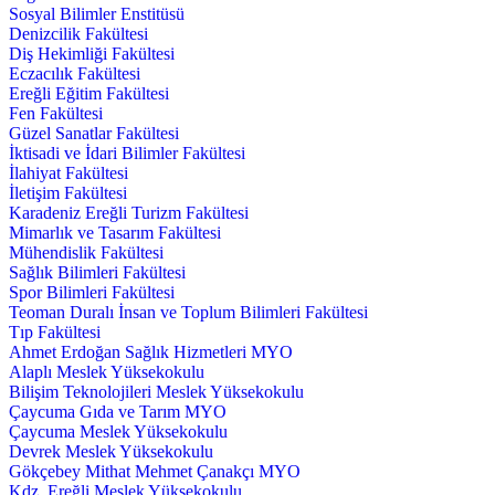
Sosyal Bilimler Enstitüsü
Denizcilik Fakültesi
Diş Hekimliği Fakültesi
Eczacılık Fakültesi
Ereğli Eğitim Fakültesi
Fen Fakültesi
Güzel Sanatlar Fakültesi
İktisadi ve İdari Bilimler Fakültesi
İlahiyat Fakültesi
İletişim Fakültesi
Karadeniz Ereğli Turizm Fakültesi
Mimarlık ve Tasarım Fakültesi
Mühendislik Fakültesi
Sağlık Bilimleri Fakültesi
Spor Bilimleri Fakültesi
Teoman Duralı İnsan ve Toplum Bilimleri Fakültesi
Tıp Fakültesi
Ahmet Erdoğan Sağlık Hizmetleri MYO
Alaplı Meslek Yüksekokulu
Bilişim Teknolojileri Meslek Yüksekokulu
Çaycuma Gıda ve Tarım MYO
Çaycuma Meslek Yüksekokulu
Devrek Meslek Yüksekokulu
Gökçebey Mithat Mehmet Çanakçı MYO
Kdz. Ereğli Meslek Yüksekokulu