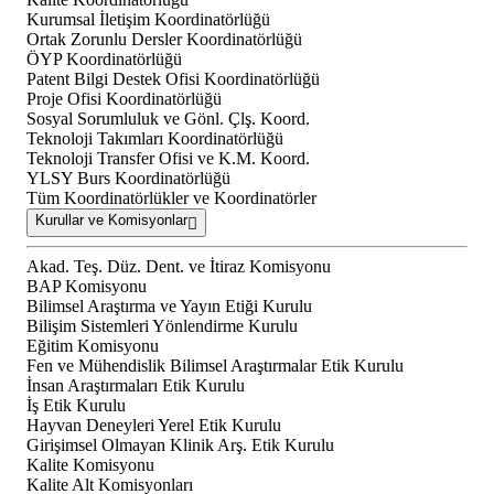
Kurumsal İletişim Koordinatörlüğü
Ortak Zorunlu Dersler Koordinatörlüğü
ÖYP Koordinatörlüğü
Patent Bilgi Destek Ofisi Koordinatörlüğü
Proje Ofisi Koordinatörlüğü
Sosyal Sorumluluk ve Gönl. Çlş. Koord.
Teknoloji Takımları Koordinatörlüğü
Teknoloji Transfer Ofisi ve K.M. Koord.
YLSY Burs Koordinatörlüğü
Tüm Koordinatörlükler ve Koordinatörler
Kurullar ve Komisyonlar
Akad. Teş. Düz. Dent. ve İtiraz Komisyonu
BAP Komisyonu
Bilimsel Araştırma ve Yayın Etiği Kurulu
Bilişim Sistemleri Yönlendirme Kurulu
Eğitim Komisyonu
Fen ve Mühendislik Bilimsel Araştırmalar Etik Kurulu
İnsan Araştırmaları Etik Kurulu
İş Etik Kurulu
Hayvan Deneyleri Yerel Etik Kurulu
Girişimsel Olmayan Klinik Arş. Etik Kurulu
Kalite Komisyonu
Kalite Alt Komisyonları