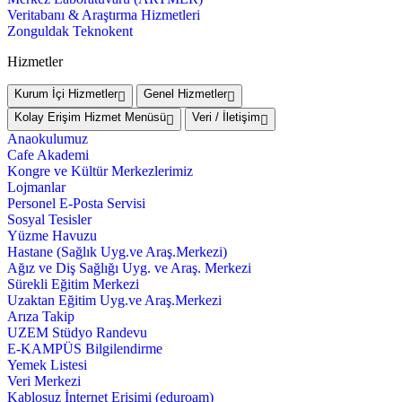
Veritabanı & Araştırma Hizmetleri
Zonguldak Teknokent
Hizmetler
Kurum İçi Hizmetler
Genel Hizmetler
Kolay Erişim Hizmet Menüsü
Veri / İletişim
Anaokulumuz
Cafe Akademi
Kongre ve Kültür Merkezlerimiz
Lojmanlar
Personel E-Posta Servisi
Sosyal Tesisler
Yüzme Havuzu
Hastane (Sağlık Uyg.ve Araş.Merkezi)
Ağız ve Diş Sağlığı Uyg. ve Araş. Merkezi
Sürekli Eğitim Merkezi
Uzaktan Eğitim Uyg.ve Araş.Merkezi
Arıza Takip
UZEM Stüdyo Randevu
E-KAMPÜS Bilgilendirme
Yemek Listesi
Veri Merkezi
Kablosuz İnternet Erişimi (eduroam)