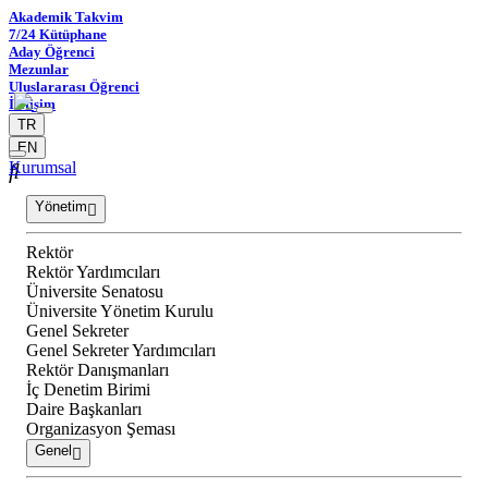
Akademik Takvim
7/24 Kütüphane
Aday Öğrenci
Mezunlar
Uluslararası Öğrenci
İletişim
TR
EN
Kurumsal
Yönetim
Rektör
Rektör Yardımcıları
Üniversite Senatosu
Üniversite Yönetim Kurulu
Genel Sekreter
Genel Sekreter Yardımcıları
Rektör Danışmanları
İç Denetim Birimi
Daire Başkanları
Organizasyon Şeması
Genel