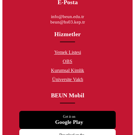
E-Posta
info@beun.edu.tr
beun@hs03.kep.tr
Hizmetler
Yemek Listesi
OBS
Kurumsal Kimlik
Üniversite Vakfı
BEUN Mobil
Get it on
Google Play
Download on the