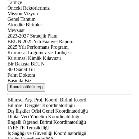
Tarihçe
Önceki Rektörlerimiz
Misyon Vizyon
Genel Tanıtım
Akredite Birimler
Mevzuat
2023-2027 Stratejik Planı
BEUN 2025 Yılı Faaliyet Raporu
2025 Yılı Performans Programı
Kurumsal Logomuz ve Tarihçesi
Kurumsal Kimlik Kılavuzu
Bir Bakışta BEUN
360 Sanal Tur
Fahri Doktora
Basında Biz
Koordinatörlükler
Bilimsel Arş. Proj. Koord. Birimi Koord.
Bilimsel Dergiler Koordinatörlüğü
Dış İlişkiler Ofisi Genel Koordinatörlüğü
Dijital Veri Yönetim Koordinatörlüğü
Engelli Öğrenci Birimi Koordinatörlüğü
IAESTE Temsilciliği
İş Sağlığı ve Güvenliği Koordinatörlüğü
Kalite Koordinatörlüğü