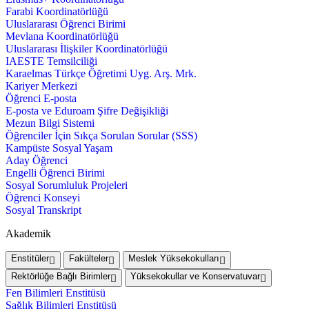
Farabi Koordinatörlüğü
Uluslararası Öğrenci Birimi
Mevlana Koordinatörlüğü
Uluslararası İlişkiler Koordinatörlüğü
IAESTE Temsilciliği
Karaelmas Türkçe Öğretimi Uyg. Arş. Mrk.
Kariyer Merkezi
Öğrenci E-posta
E-posta ve Eduroam Şifre Değişikliği
Mezun Bilgi Sistemi
Öğrenciler İçin Sıkça Sorulan Sorular (SSS)
Kampüste Sosyal Yaşam
Aday Öğrenci
Engelli Öğrenci Birimi
Sosyal Sorumluluk Projeleri
Öğrenci Konseyi
Sosyal Transkript
Akademik
Enstitüler
Fakülteler
Meslek Yüksekokulları
Rektörlüğe Bağlı Birimler
Yüksekokullar ve Konservatuvar
Fen Bilimleri Enstitüsü
Sağlık Bilimleri Enstitüsü