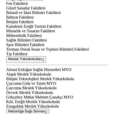
Fen Fakültesi
Güzel Sanatlar Fakültesi
İktisadi ve İdari Bilimler Fakültesi
İlahiyat Fakültesi
İletişim Fakültesi
Karadeniz Ereğli Turizm Fakültesi
Mimarlık ve Tasarım Fakültesi
Mühendislik Fakültesi
Sağlık Bilimleri Fakültesi
Spor Bilimleri Fakültesi
Teoman Duralı İnsan ve Toplum Bilimleri Fakültesi
Tıp Fakültesi
Meslek Yüksekokulları
Ahmet Erdoğan Sağlık Hizmetleri MYO
Alaplı Meslek Yüksekokulu
Bilişim Teknolojileri Meslek Yüksekokulu
Çaycuma Gıda ve Tarım MYO
Çaycuma Meslek Yüksekokulu
Devrek Meslek Yüksekokulu
Gökçebey Mithat Mehmet Çanakçı MYO
Kdz. Ereğli Meslek Yüksekokulu
Zonguldak Meslek Yüksekokulu
Rektörlüğe Bağlı Birimler