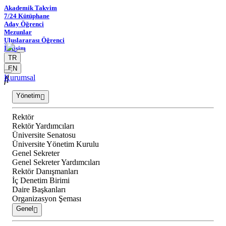
Akademik Takvim
7/24 Kütüphane
Aday Öğrenci
Mezunlar
Uluslararası Öğrenci
İletişim
TR
EN
Kurumsal
Yönetim
Rektör
Rektör Yardımcıları
Üniversite Senatosu
Üniversite Yönetim Kurulu
Genel Sekreter
Genel Sekreter Yardımcıları
Rektör Danışmanları
İç Denetim Birimi
Daire Başkanları
Organizasyon Şeması
Genel