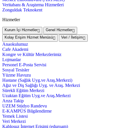
Veritabanı & Araştırma Hizmetleri
Zonguldak Teknokent
Hizmetler
Kurum İçi Hizmetler
Genel Hizmetler
Kolay Erişim Hizmet Menüsü
Veri / İletişim
Anaokulumuz
Cafe Akademi
Kongre ve Kültür Merkezlerimiz
Lojmanlar
Personel E-Posta Servisi
Sosyal Tesisler
Yüzme Havuzu
Hastane (Sağlık Uyg.ve Araş.Merkezi)
Ağız ve Diş Sağlığı Uyg. ve Araş. Merkezi
Sürekli Eğitim Merkezi
Uzaktan Eğitim Uyg.ve Araş.Merkezi
Arıza Takip
UZEM Stüdyo Randevu
E-KAMPÜS Bilgilendirme
Yemek Listesi
Veri Merkezi
Kablosuz İnternet Erişimi (eduroam)