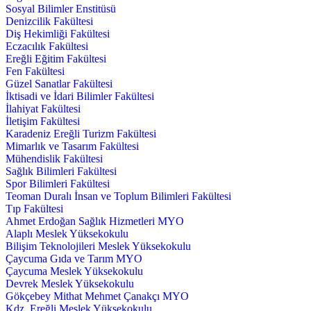
Sosyal Bilimler Enstitüsü
Denizcilik Fakültesi
Diş Hekimliği Fakültesi
Eczacılık Fakültesi
Ereğli Eğitim Fakültesi
Fen Fakültesi
Güzel Sanatlar Fakültesi
İktisadi ve İdari Bilimler Fakültesi
İlahiyat Fakültesi
İletişim Fakültesi
Karadeniz Ereğli Turizm Fakültesi
Mimarlık ve Tasarım Fakültesi
Mühendislik Fakültesi
Sağlık Bilimleri Fakültesi
Spor Bilimleri Fakültesi
Teoman Duralı İnsan ve Toplum Bilimleri Fakültesi
Tıp Fakültesi
Ahmet Erdoğan Sağlık Hizmetleri MYO
Alaplı Meslek Yüksekokulu
Bilişim Teknolojileri Meslek Yüksekokulu
Çaycuma Gıda ve Tarım MYO
Çaycuma Meslek Yüksekokulu
Devrek Meslek Yüksekokulu
Gökçebey Mithat Mehmet Çanakçı MYO
Kdz. Ereğli Meslek Yüksekokulu