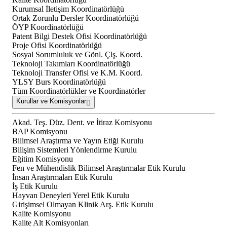
Kurumsal İletişim Koordinatörlüğü
Ortak Zorunlu Dersler Koordinatörlüğü
ÖYP Koordinatörlüğü
Patent Bilgi Destek Ofisi Koordinatörlüğü
Proje Ofisi Koordinatörlüğü
Sosyal Sorumluluk ve Gönl. Çlş. Koord.
Teknoloji Takımları Koordinatörlüğü
Teknoloji Transfer Ofisi ve K.M. Koord.
YLSY Burs Koordinatörlüğü
Tüm Koordinatörlükler ve Koordinatörler
Kurullar ve Komisyonlar
Akad. Teş. Düz. Dent. ve İtiraz Komisyonu
BAP Komisyonu
Bilimsel Araştırma ve Yayın Etiği Kurulu
Bilişim Sistemleri Yönlendirme Kurulu
Eğitim Komisyonu
Fen ve Mühendislik Bilimsel Araştırmalar Etik Kurulu
İnsan Araştırmaları Etik Kurulu
İş Etik Kurulu
Hayvan Deneyleri Yerel Etik Kurulu
Girişimsel Olmayan Klinik Arş. Etik Kurulu
Kalite Komisyonu
Kalite Alt Komisyonları