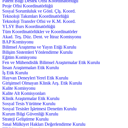
Patent Bilgi Destek Ofisi Koordinatörlüğü
Proje Ofisi Koordinatörlüğü
Sosyal Sorumluluk ve Gönl. Çlş. Koord.
Teknoloji Takımları Koordinatörlüğü
Teknoloji Transfer Ofisi ve K.M. Koord.
YLSY Burs Koordinatörlüğü
Tüm Koordinatörlükler ve Koordinatörler
Akad. Teş. Düz. Dent. ve İtiraz Komisyonu
BAP Komisyonu
Bilimsel Araştırma ve Yayın Etiği Kurulu
Bilişim Sistemleri Yönlendirme Kurulu
Eğitim Komisyonu
Fen ve Mühendislik Bilimsel Araştırmalar Etik Kurulu
İnsan Araştırmaları Etik Kurulu
İş Etik Kurulu
Hayvan Deneyleri Yerel Etik Kurulu
Girişimsel Olmayan Klinik Arş. Etik Kurulu
Kalite Komisyonu
Kalite Alt Komisyonları
Klinik Araştırmalar Etik Kurulu
Sosyal Tesis Yürütme Kurulu
Sosyal Tesisler İşletmesi Denetim Kurulu
Kurum Bilgi Güvenliği Kurulu
Strateji Geliştirme Kurulu
Sınai Mülkiyet Hakları Değerlendirme Kurulu