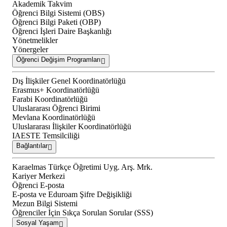
Akademik Takvim
Öğrenci Bilgi Sistemi (OBS)
Öğrenci Bilgi Paketi (OBP)
Öğrenci İşleri Daire Başkanlığı
Yönetmelikler
Yönergeler
Öğrenci Değişim Programları
Dış İlişkiler Genel Koordinatörlüğü
Erasmus+ Koordinatörlüğü
Farabi Koordinatörlüğü
Uluslararası Öğrenci Birimi
Mevlana Koordinatörlüğü
Uluslararası İlişkiler Koordinatörlüğü
IAESTE Temsilciliği
Bağlantılar
Karaelmas Türkçe Öğretimi Uyg. Arş. Mrk.
Kariyer Merkezi
Öğrenci E-posta
E-posta ve Eduroam Şifre Değişikliği
Mezun Bilgi Sistemi
Öğrenciler İçin Sıkça Sorulan Sorular (SSS)
Sosyal Yaşam