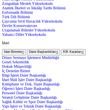
Zonguldak Meslek Yüksekokulu
Atatürk İlkeleri ve İnkılâp Tarihi Bölümü
Enformatik Bölümü
Türk Dili Bölümü
Çaycuma Sivil Havacılık Yüksekokulu
Devlet Konservatuvarı
Uygulamalı Bilimler Yüksekokulu
Yabancı Diller Yüksekokulu
İdari
İdari Birimler
Daire Başkanlıkları
KİK Kararları
Döner Sermaye İşletmesi Müdürlüğü
Genel Sekreterlik
Hukuk Müşavirliği
İç Denetim Birimi
Bilgi İşlem Daire Başkanlığı
İdari Mali İşler Daire Başkanlığı
Kütüphane ve Dok. Daire Başkanlığı
Öğrenci İşleri Daire Başkanlığı
Personel Daire Başkanlığı
Strateji Geliştirme Daire Başkanlığı
Sağlık Kültür ve Spor Daire Başkanlığı
Yapı İşleri ve Teknik Daire Başkanlığı