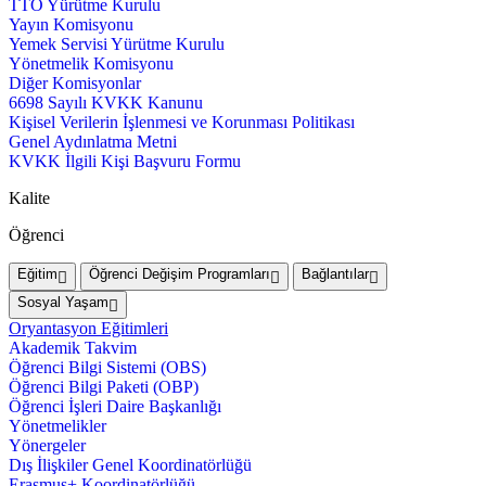
TTO Yürütme Kurulu
Yayın Komisyonu
Yemek Servisi Yürütme Kurulu
Yönetmelik Komisyonu
Diğer Komisyonlar
6698 Sayılı KVKK Kanunu
Kişisel Verilerin İşlenmesi ve Korunması Politikası
Genel Aydınlatma Metni
KVKK İlgili Kişi Başvuru Formu
Kalite
Öğrenci
Eğitim
Öğrenci Değişim Programları
Bağlantılar
Sosyal Yaşam
Oryantasyon Eğitimleri
Akademik Takvim
Öğrenci Bilgi Sistemi (OBS)
Öğrenci Bilgi Paketi (OBP)
Öğrenci İşleri Daire Başkanlığı
Yönetmelikler
Yönergeler
Dış İlişkiler Genel Koordinatörlüğü
Erasmus+ Koordinatörlüğü