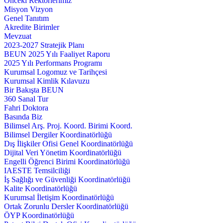
Önceki Rektörlerimiz
Misyon Vizyon
Genel Tanıtım
Akredite Birimler
Mevzuat
2023-2027 Stratejik Planı
BEUN 2025 Yılı Faaliyet Raporu
2025 Yılı Performans Programı
Kurumsal Logomuz ve Tarihçesi
Kurumsal Kimlik Kılavuzu
Bir Bakışta BEUN
360 Sanal Tur
Fahri Doktora
Basında Biz
Bilimsel Arş. Proj. Koord. Birimi Koord.
Bilimsel Dergiler Koordinatörlüğü
Dış İlişkiler Ofisi Genel Koordinatörlüğü
Dijital Veri Yönetim Koordinatörlüğü
Engelli Öğrenci Birimi Koordinatörlüğü
IAESTE Temsilciliği
İş Sağlığı ve Güvenliği Koordinatörlüğü
Kalite Koordinatörlüğü
Kurumsal İletişim Koordinatörlüğü
Ortak Zorunlu Dersler Koordinatörlüğü
ÖYP Koordinatörlüğü