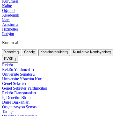
Kurumsal
Kalite
Öğrenci
Akademik
İdari
Araştırma
Hizmetler
İletişim
Kurumsal
Yönetim
Genel
Koordinatörlükler
Kurullar ve Komisyonlar
KVKK
Rektör
Rektör Yardımcıları
Üniversite Senatosu
Üniversite Yönetim Kurulu
Genel Sekreter
Genel Sekreter Yardımcıları
Rektör Danışmanları
İç Denetim Birimi
Daire Başkanları
Organizasyon Şeması
Tarihçe