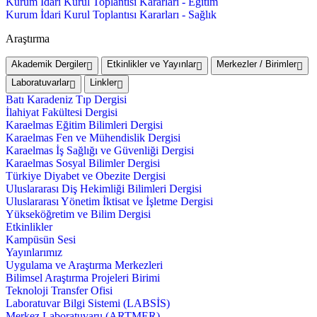
Kurum İdari Kurul Toplantısı Kararları - Eğitim
Kurum İdari Kurul Toplantısı Kararları - Sağlık
Araştırma
Akademik Dergiler
Etkinlikler ve Yayınlar
Merkezler / Birimler
Laboratuvarlar
Linkler
Batı Karadeniz Tıp Dergisi
İlahiyat Fakültesi Dergisi
Karaelmas Eğitim Bilimleri Dergisi
Karaelmas Fen ve Mühendislik Dergisi
Karaelmas İş Sağlığı ve Güvenliği Dergisi
Karaelmas Sosyal Bilimler Dergisi
Türkiye Diyabet ve Obezite Dergisi
Uluslararası Diş Hekimliği Bilimleri Dergisi
Uluslararası Yönetim İktisat ve İşletme Dergisi
Yükseköğretim ve Bilim Dergisi
Etkinlikler
Kampüsün Sesi
Yayınlarımız
Uygulama ve Araştırma Merkezleri
Bilimsel Araştırma Projeleri Birimi
Teknoloji Transfer Ofisi
Laboratuvar Bilgi Sistemi (LABSİS)
Merkez Laboratuvaru (ARTMER)