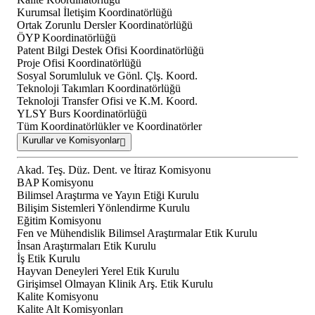
Kurumsal İletişim Koordinatörlüğü
Ortak Zorunlu Dersler Koordinatörlüğü
ÖYP Koordinatörlüğü
Patent Bilgi Destek Ofisi Koordinatörlüğü
Proje Ofisi Koordinatörlüğü
Sosyal Sorumluluk ve Gönl. Çlş. Koord.
Teknoloji Takımları Koordinatörlüğü
Teknoloji Transfer Ofisi ve K.M. Koord.
YLSY Burs Koordinatörlüğü
Tüm Koordinatörlükler ve Koordinatörler
Kurullar ve Komisyonlar
Akad. Teş. Düz. Dent. ve İtiraz Komisyonu
BAP Komisyonu
Bilimsel Araştırma ve Yayın Etiği Kurulu
Bilişim Sistemleri Yönlendirme Kurulu
Eğitim Komisyonu
Fen ve Mühendislik Bilimsel Araştırmalar Etik Kurulu
İnsan Araştırmaları Etik Kurulu
İş Etik Kurulu
Hayvan Deneyleri Yerel Etik Kurulu
Girişimsel Olmayan Klinik Arş. Etik Kurulu
Kalite Komisyonu
Kalite Alt Komisyonları