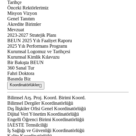
Tarihçe
Önceki Rektörlerimiz
Misyon Vizyon
Genel Tanıtım
Akredite Birimler
Mevzuat
2023-2027 Stratejik Planı
BEUN 2025 Yılı Faaliyet Raporu
2025 Yılı Performans Programı
Kurumsal Logomuz ve Tarihçesi
Kurumsal Kimlik Kılavuzu
Bir Bakışta BEUN
360 Sanal Tur
Fahri Doktora
Basında Biz
Koordinatörlükler
Bilimsel Arş. Proj. Koord. Birimi Koord.
Bilimsel Dergiler Koordinatörlüğü
Dış İlişkiler Ofisi Genel Koordinatörlüğü
Dijital Veri Yönetim Koordinatörlüğü
Engelli Öğrenci Birimi Koordinatörlüğü
IAESTE Temsilciliği
İş Sağlığı ve Güvenliği Koordinatörlüğü
Kalite Koordinatörlüğü