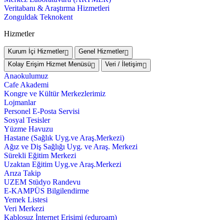
Veritabanı & Araştırma Hizmetleri
Zonguldak Teknokent
Hizmetler
Kurum İçi Hizmetler
Genel Hizmetler
Kolay Erişim Hizmet Menüsü
Veri / İletişim
Anaokulumuz
Cafe Akademi
Kongre ve Kültür Merkezlerimiz
Lojmanlar
Personel E-Posta Servisi
Sosyal Tesisler
Yüzme Havuzu
Hastane (Sağlık Uyg.ve Araş.Merkezi)
Ağız ve Diş Sağlığı Uyg. ve Araş. Merkezi
Sürekli Eğitim Merkezi
Uzaktan Eğitim Uyg.ve Araş.Merkezi
Arıza Takip
UZEM Stüdyo Randevu
E-KAMPÜS Bilgilendirme
Yemek Listesi
Veri Merkezi
Kablosuz İnternet Erişimi (eduroam)