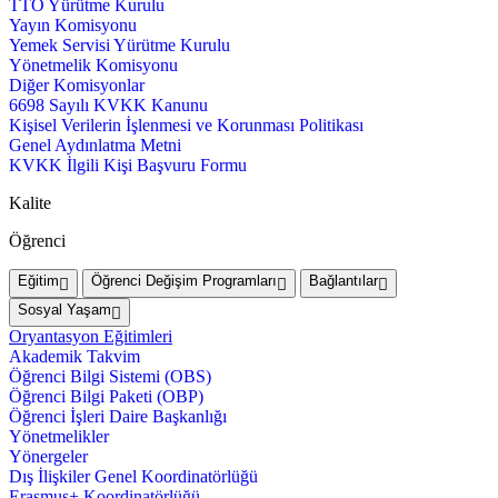
TTO Yürütme Kurulu
Yayın Komisyonu
Yemek Servisi Yürütme Kurulu
Yönetmelik Komisyonu
Diğer Komisyonlar
6698 Sayılı KVKK Kanunu
Kişisel Verilerin İşlenmesi ve Korunması Politikası
Genel Aydınlatma Metni
KVKK İlgili Kişi Başvuru Formu
Kalite
Öğrenci
Eğitim
Öğrenci Değişim Programları
Bağlantılar
Sosyal Yaşam
Oryantasyon Eğitimleri
Akademik Takvim
Öğrenci Bilgi Sistemi (OBS)
Öğrenci Bilgi Paketi (OBP)
Öğrenci İşleri Daire Başkanlığı
Yönetmelikler
Yönergeler
Dış İlişkiler Genel Koordinatörlüğü
Erasmus+ Koordinatörlüğü