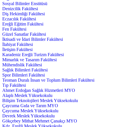
Sosyal Bilimler Enstitüsü
Denizcilik Fakültesi
Diş Hekimliği Fakültesi
Eczacılık Fakültesi
Ereğli Eğitim Fakültesi
Fen Fakültesi
Güzel Sanatlar Fakültesi
İktisadi ve İdari Bilimler Fakültesi
İlahiyat Fakültesi
İletişim Fakültesi
Karadeniz Ereğli Turizm Fakültesi
Mimarlık ve Tasarım Fakültesi
Mühendislik Fakültesi
Sağlık Bilimleri Fakültesi
Spor Bilimleri Fakültesi
Teoman Duralı İnsan ve Toplum Bilimleri Fakültesi
Tıp Fakültesi
Ahmet Erdoğan Sağlık Hizmetleri MYO
Alaplı Meslek Yüksekokulu
Bilişim Teknolojileri Meslek Yüksekokulu
Çaycuma Gıda ve Tarım MYO
Çaycuma Meslek Yüksekokulu
Devrek Meslek Yüksekokulu
Gökçebey Mithat Mehmet Çanakçı MYO
Kdz. Ereğli Meslek Yüksekokulu