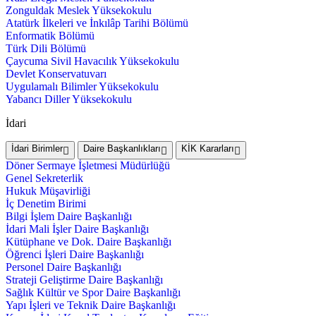
Zonguldak Meslek Yüksekokulu
Atatürk İlkeleri ve İnkılâp Tarihi Bölümü
Enformatik Bölümü
Türk Dili Bölümü
Çaycuma Sivil Havacılık Yüksekokulu
Devlet Konservatuvarı
Uygulamalı Bilimler Yüksekokulu
Yabancı Diller Yüksekokulu
İdari
İdari Birimler
Daire Başkanlıkları
KİK Kararları
Döner Sermaye İşletmesi Müdürlüğü
Genel Sekreterlik
Hukuk Müşavirliği
İç Denetim Birimi
Bilgi İşlem Daire Başkanlığı
İdari Mali İşler Daire Başkanlığı
Kütüphane ve Dok. Daire Başkanlığı
Öğrenci İşleri Daire Başkanlığı
Personel Daire Başkanlığı
Strateji Geliştirme Daire Başkanlığı
Sağlık Kültür ve Spor Daire Başkanlığı
Yapı İşleri ve Teknik Daire Başkanlığı