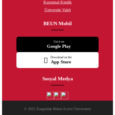
Kurumsal Kimlik
Üniversite Vakfı
BEUN Mobil
Get it on
Google Play
Download on the
App Store
Sosyal Medya
© 2025 Zonguldak Bülent Ecevit Üniversitesi