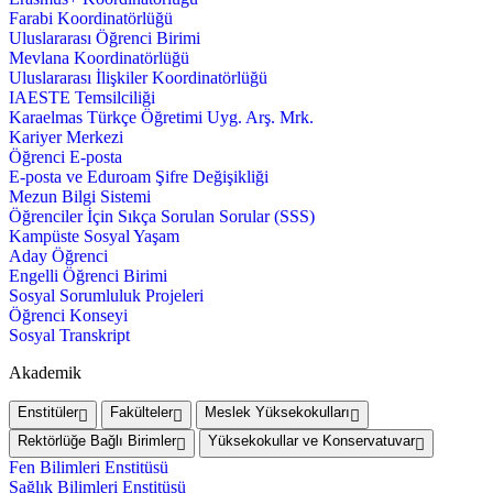
Farabi Koordinatörlüğü
Uluslararası Öğrenci Birimi
Mevlana Koordinatörlüğü
Uluslararası İlişkiler Koordinatörlüğü
IAESTE Temsilciliği
Karaelmas Türkçe Öğretimi Uyg. Arş. Mrk.
Kariyer Merkezi
Öğrenci E-posta
E-posta ve Eduroam Şifre Değişikliği
Mezun Bilgi Sistemi
Öğrenciler İçin Sıkça Sorulan Sorular (SSS)
Kampüste Sosyal Yaşam
Aday Öğrenci
Engelli Öğrenci Birimi
Sosyal Sorumluluk Projeleri
Öğrenci Konseyi
Sosyal Transkript
Akademik
Enstitüler
Fakülteler
Meslek Yüksekokulları
Rektörlüğe Bağlı Birimler
Yüksekokullar ve Konservatuvar
Fen Bilimleri Enstitüsü
Sağlık Bilimleri Enstitüsü