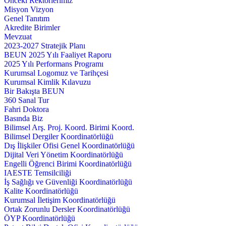
Önceki Rektörlerimiz
Misyon Vizyon
Genel Tanıtım
Akredite Birimler
Mevzuat
2023-2027 Stratejik Planı
BEUN 2025 Yılı Faaliyet Raporu
2025 Yılı Performans Programı
Kurumsal Logomuz ve Tarihçesi
Kurumsal Kimlik Kılavuzu
Bir Bakışta BEUN
360 Sanal Tur
Fahri Doktora
Basında Biz
Bilimsel Arş. Proj. Koord. Birimi Koord.
Bilimsel Dergiler Koordinatörlüğü
Dış İlişkiler Ofisi Genel Koordinatörlüğü
Dijital Veri Yönetim Koordinatörlüğü
Engelli Öğrenci Birimi Koordinatörlüğü
IAESTE Temsilciliği
İş Sağlığı ve Güvenliği Koordinatörlüğü
Kalite Koordinatörlüğü
Kurumsal İletişim Koordinatörlüğü
Ortak Zorunlu Dersler Koordinatörlüğü
ÖYP Koordinatörlüğü