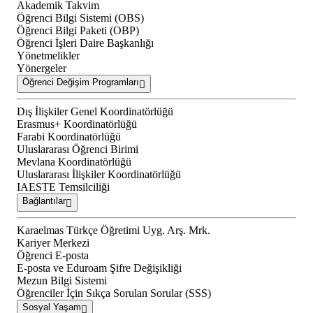
Akademik Takvim
Öğrenci Bilgi Sistemi (OBS)
Öğrenci Bilgi Paketi (OBP)
Öğrenci İşleri Daire Başkanlığı
Yönetmelikler
Yönergeler
Öğrenci Değişim Programları
Dış İlişkiler Genel Koordinatörlüğü
Erasmus+ Koordinatörlüğü
Farabi Koordinatörlüğü
Uluslararası Öğrenci Birimi
Mevlana Koordinatörlüğü
Uluslararası İlişkiler Koordinatörlüğü
IAESTE Temsilciliği
Bağlantılar
Karaelmas Türkçe Öğretimi Uyg. Arş. Mrk.
Kariyer Merkezi
Öğrenci E-posta
E-posta ve Eduroam Şifre Değişikliği
Mezun Bilgi Sistemi
Öğrenciler İçin Sıkça Sorulan Sorular (SSS)
Sosyal Yaşam