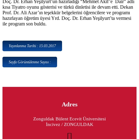
Doç. Dr. Erhan Yeşilyurt’un hazırladığı “Mehmet Akif’e Dair” adlı
kısa Tiyatro oyunu gösterisi ve türkü dinletisi ile devam etti. Dekan
Prof. Dr. Ali Azar’ın teşekkür belgelerini öğrencilere ve programı
hazırlayan öğretim üyesi Yrd. Doç. Dr. Erhan Yeşilyurt’ta vermesi
ile program son buldu.
Yayınlanma Tarihi : 15.03.2017
Sayfa Görüntülenme Sayısı :
Adres
Zonguldak Bülent Ecevit Üniversitesi
İncivez / ZONGULDAK