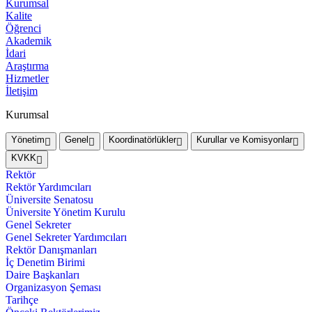
Kurumsal
Kalite
Öğrenci
Akademik
İdari
Araştırma
Hizmetler
İletişim
Kurumsal
Yönetim
Genel
Koordinatörlükler
Kurullar ve Komisyonlar
KVKK
Rektör
Rektör Yardımcıları
Üniversite Senatosu
Üniversite Yönetim Kurulu
Genel Sekreter
Genel Sekreter Yardımcıları
Rektör Danışmanları
İç Denetim Birimi
Daire Başkanları
Organizasyon Şeması
Tarihçe