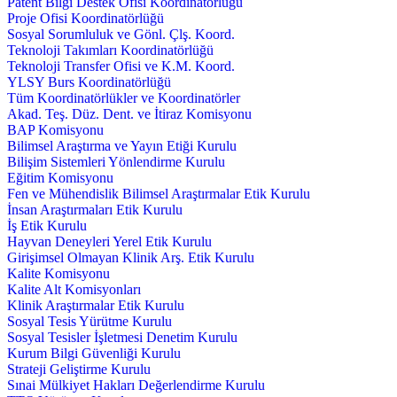
Patent Bilgi Destek Ofisi Koordinatörlüğü
Proje Ofisi Koordinatörlüğü
Sosyal Sorumluluk ve Gönl. Çlş. Koord.
Teknoloji Takımları Koordinatörlüğü
Teknoloji Transfer Ofisi ve K.M. Koord.
YLSY Burs Koordinatörlüğü
Tüm Koordinatörlükler ve Koordinatörler
Akad. Teş. Düz. Dent. ve İtiraz Komisyonu
BAP Komisyonu
Bilimsel Araştırma ve Yayın Etiği Kurulu
Bilişim Sistemleri Yönlendirme Kurulu
Eğitim Komisyonu
Fen ve Mühendislik Bilimsel Araştırmalar Etik Kurulu
İnsan Araştırmaları Etik Kurulu
İş Etik Kurulu
Hayvan Deneyleri Yerel Etik Kurulu
Girişimsel Olmayan Klinik Arş. Etik Kurulu
Kalite Komisyonu
Kalite Alt Komisyonları
Klinik Araştırmalar Etik Kurulu
Sosyal Tesis Yürütme Kurulu
Sosyal Tesisler İşletmesi Denetim Kurulu
Kurum Bilgi Güvenliği Kurulu
Strateji Geliştirme Kurulu
Sınai Mülkiyet Hakları Değerlendirme Kurulu