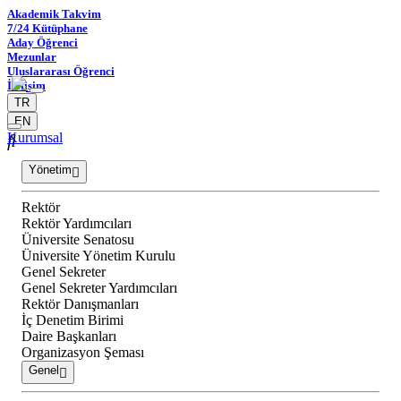
Akademik Takvim
7/24 Kütüphane
Aday Öğrenci
Mezunlar
Uluslararası Öğrenci
İletişim
TR
EN
Kurumsal
Yönetim
Rektör
Rektör Yardımcıları
Üniversite Senatosu
Üniversite Yönetim Kurulu
Genel Sekreter
Genel Sekreter Yardımcıları
Rektör Danışmanları
İç Denetim Birimi
Daire Başkanları
Organizasyon Şeması
Genel