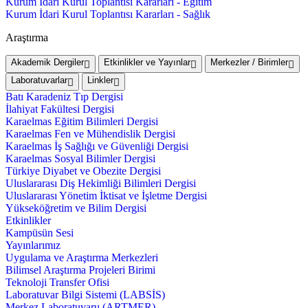
Kurum İdari Kurul Toplantısı Kararları - Eğitim
Kurum İdari Kurul Toplantısı Kararları - Sağlık
Araştırma
Akademik Dergiler
Etkinlikler ve Yayınlar
Merkezler / Birimler
Laboratuvarlar
Linkler
Batı Karadeniz Tıp Dergisi
İlahiyat Fakültesi Dergisi
Karaelmas Eğitim Bilimleri Dergisi
Karaelmas Fen ve Mühendislik Dergisi
Karaelmas İş Sağlığı ve Güvenliği Dergisi
Karaelmas Sosyal Bilimler Dergisi
Türkiye Diyabet ve Obezite Dergisi
Uluslararası Diş Hekimliği Bilimleri Dergisi
Uluslararası Yönetim İktisat ve İşletme Dergisi
Yükseköğretim ve Bilim Dergisi
Etkinlikler
Kampüsün Sesi
Yayınlarımız
Uygulama ve Araştırma Merkezleri
Bilimsel Araştırma Projeleri Birimi
Teknoloji Transfer Ofisi
Laboratuvar Bilgi Sistemi (LABSİS)
Merkez Laboratuvaru (ARTMER)