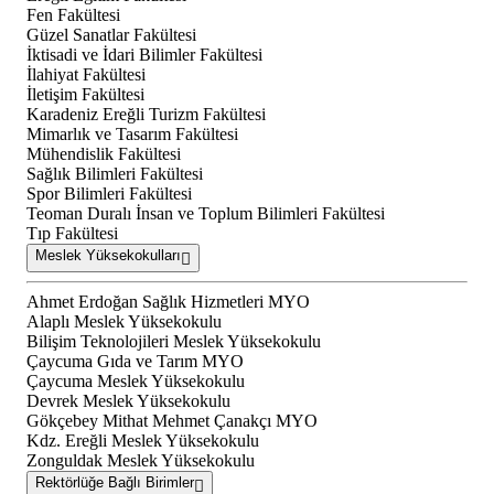
Fen Fakültesi
Güzel Sanatlar Fakültesi
İktisadi ve İdari Bilimler Fakültesi
İlahiyat Fakültesi
İletişim Fakültesi
Karadeniz Ereğli Turizm Fakültesi
Mimarlık ve Tasarım Fakültesi
Mühendislik Fakültesi
Sağlık Bilimleri Fakültesi
Spor Bilimleri Fakültesi
Teoman Duralı İnsan ve Toplum Bilimleri Fakültesi
Tıp Fakültesi
Meslek Yüksekokulları
Ahmet Erdoğan Sağlık Hizmetleri MYO
Alaplı Meslek Yüksekokulu
Bilişim Teknolojileri Meslek Yüksekokulu
Çaycuma Gıda ve Tarım MYO
Çaycuma Meslek Yüksekokulu
Devrek Meslek Yüksekokulu
Gökçebey Mithat Mehmet Çanakçı MYO
Kdz. Ereğli Meslek Yüksekokulu
Zonguldak Meslek Yüksekokulu
Rektörlüğe Bağlı Birimler