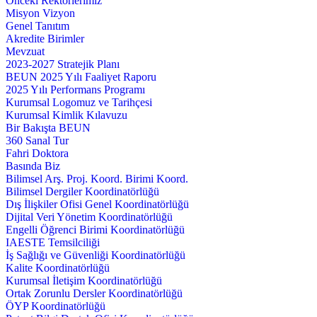
Önceki Rektörlerimiz
Misyon Vizyon
Genel Tanıtım
Akredite Birimler
Mevzuat
2023-2027 Stratejik Planı
BEUN 2025 Yılı Faaliyet Raporu
2025 Yılı Performans Programı
Kurumsal Logomuz ve Tarihçesi
Kurumsal Kimlik Kılavuzu
Bir Bakışta BEUN
360 Sanal Tur
Fahri Doktora
Basında Biz
Bilimsel Arş. Proj. Koord. Birimi Koord.
Bilimsel Dergiler Koordinatörlüğü
Dış İlişkiler Ofisi Genel Koordinatörlüğü
Dijital Veri Yönetim Koordinatörlüğü
Engelli Öğrenci Birimi Koordinatörlüğü
IAESTE Temsilciliği
İş Sağlığı ve Güvenliği Koordinatörlüğü
Kalite Koordinatörlüğü
Kurumsal İletişim Koordinatörlüğü
Ortak Zorunlu Dersler Koordinatörlüğü
ÖYP Koordinatörlüğü