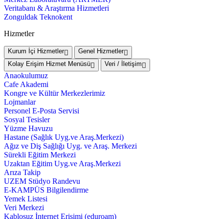
Veritabanı & Araştırma Hizmetleri
Zonguldak Teknokent
Hizmetler
Kurum İçi Hizmetler
Genel Hizmetler
Kolay Erişim Hizmet Menüsü
Veri / İletişim
Anaokulumuz
Cafe Akademi
Kongre ve Kültür Merkezlerimiz
Lojmanlar
Personel E-Posta Servisi
Sosyal Tesisler
Yüzme Havuzu
Hastane (Sağlık Uyg.ve Araş.Merkezi)
Ağız ve Diş Sağlığı Uyg. ve Araş. Merkezi
Sürekli Eğitim Merkezi
Uzaktan Eğitim Uyg.ve Araş.Merkezi
Arıza Takip
UZEM Stüdyo Randevu
E-KAMPÜS Bilgilendirme
Yemek Listesi
Veri Merkezi
Kablosuz İnternet Erişimi (eduroam)