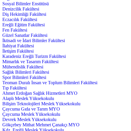
Sosyal Bilimler Enstitüsü
Denizcilik Fakültesi
Diş Hekimliği Fakültesi
Eczacılık Fakültesi
Ereğli Eğitim Fakültesi
Fen Fakültesi
Güzel Sanatlar Fakültesi
İktisadi ve İdari Bilimler Fakültesi
İlahiyat Fakültesi
İletişim Fakültesi
Karadeniz Ereğli Turizm Fakültesi
Mimarlık ve Tasarım Fakültesi
Mühendislik Fakültesi
Sağlık Bilimleri Fakültesi
Spor Bilimleri Fakültesi
Teoman Duralı İnsan ve Toplum Bilimleri Fakültesi
Tıp Fakültesi
Ahmet Erdoğan Sağlık Hizmetleri MYO
Alaplı Meslek Yüksekokulu
Bilişim Teknolojileri Meslek Yüksekokulu
Çaycuma Gıda ve Tarım MYO
Çaycuma Meslek Yüksekokulu
Devrek Meslek Yüksekokulu
Gökçebey Mithat Mehmet Çanakçı MYO
Kdz. Ereğli Meslek Yüksekokulu