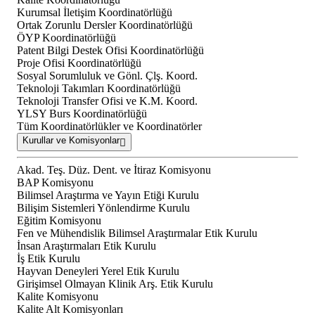
Kurumsal İletişim Koordinatörlüğü
Ortak Zorunlu Dersler Koordinatörlüğü
ÖYP Koordinatörlüğü
Patent Bilgi Destek Ofisi Koordinatörlüğü
Proje Ofisi Koordinatörlüğü
Sosyal Sorumluluk ve Gönl. Çlş. Koord.
Teknoloji Takımları Koordinatörlüğü
Teknoloji Transfer Ofisi ve K.M. Koord.
YLSY Burs Koordinatörlüğü
Tüm Koordinatörlükler ve Koordinatörler
Kurullar ve Komisyonlar
Akad. Teş. Düz. Dent. ve İtiraz Komisyonu
BAP Komisyonu
Bilimsel Araştırma ve Yayın Etiği Kurulu
Bilişim Sistemleri Yönlendirme Kurulu
Eğitim Komisyonu
Fen ve Mühendislik Bilimsel Araştırmalar Etik Kurulu
İnsan Araştırmaları Etik Kurulu
İş Etik Kurulu
Hayvan Deneyleri Yerel Etik Kurulu
Girişimsel Olmayan Klinik Arş. Etik Kurulu
Kalite Komisyonu
Kalite Alt Komisyonları