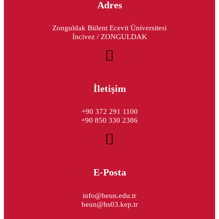
Adres
Zonguldak Bülent Ecevit Üniversitesi
İncivez / ZONGULDAK
İletişim
+90 372 291 1100
+90 850 330 2386
E-Posta
info@beun.edu.tr
beun@hs03.kep.tr