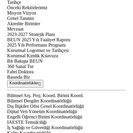
Tarihçe
Önceki Rektörlerimiz
Misyon Vizyon
Genel Tanıtım
Akredite Birimler
Mevzuat
2023-2027 Stratejik Planı
BEUN 2025 Yılı Faaliyet Raporu
2025 Yılı Performans Programı
Kurumsal Logomuz ve Tarihçesi
Kurumsal Kimlik Kılavuzu
Bir Bakışta BEUN
360 Sanal Tur
Fahri Doktora
Basında Biz
Koordinatörlükler
Bilimsel Arş. Proj. Koord. Birimi Koord.
Bilimsel Dergiler Koordinatörlüğü
Dış İlişkiler Ofisi Genel Koordinatörlüğü
Dijital Veri Yönetim Koordinatörlüğü
Engelli Öğrenci Birimi Koordinatörlüğü
IAESTE Temsilciliği
İş Sağlığı ve Güvenliği Koordinatörlüğü
Kalite Koordinatörlüğü