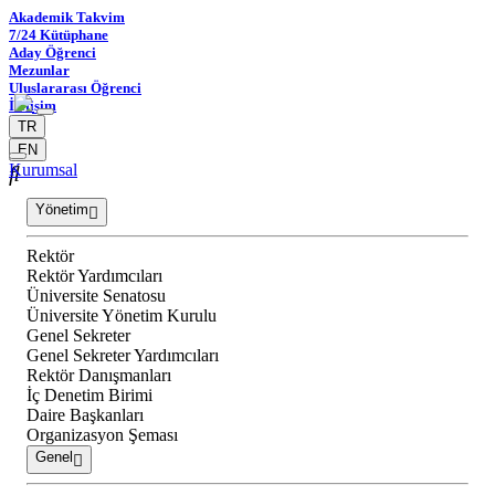
Akademik Takvim
7/24 Kütüphane
Aday Öğrenci
Mezunlar
Uluslararası Öğrenci
İletişim
TR
EN
Kurumsal
Yönetim
Rektör
Rektör Yardımcıları
Üniversite Senatosu
Üniversite Yönetim Kurulu
Genel Sekreter
Genel Sekreter Yardımcıları
Rektör Danışmanları
İç Denetim Birimi
Daire Başkanları
Organizasyon Şeması
Genel