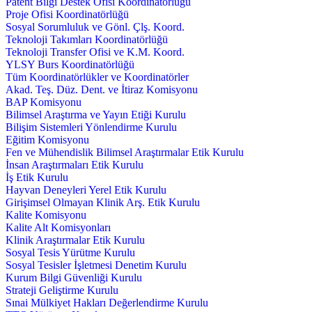
Patent Bilgi Destek Ofisi Koordinatörlüğü
Proje Ofisi Koordinatörlüğü
Sosyal Sorumluluk ve Gönl. Çlş. Koord.
Teknoloji Takımları Koordinatörlüğü
Teknoloji Transfer Ofisi ve K.M. Koord.
YLSY Burs Koordinatörlüğü
Tüm Koordinatörlükler ve Koordinatörler
Akad. Teş. Düz. Dent. ve İtiraz Komisyonu
BAP Komisyonu
Bilimsel Araştırma ve Yayın Etiği Kurulu
Bilişim Sistemleri Yönlendirme Kurulu
Eğitim Komisyonu
Fen ve Mühendislik Bilimsel Araştırmalar Etik Kurulu
İnsan Araştırmaları Etik Kurulu
İş Etik Kurulu
Hayvan Deneyleri Yerel Etik Kurulu
Girişimsel Olmayan Klinik Arş. Etik Kurulu
Kalite Komisyonu
Kalite Alt Komisyonları
Klinik Araştırmalar Etik Kurulu
Sosyal Tesis Yürütme Kurulu
Sosyal Tesisler İşletmesi Denetim Kurulu
Kurum Bilgi Güvenliği Kurulu
Strateji Geliştirme Kurulu
Sınai Mülkiyet Hakları Değerlendirme Kurulu