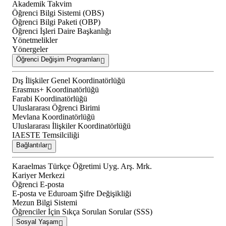
Akademik Takvim
Öğrenci Bilgi Sistemi (OBS)
Öğrenci Bilgi Paketi (OBP)
Öğrenci İşleri Daire Başkanlığı
Yönetmelikler
Yönergeler
Öğrenci Değişim Programları
Dış İlişkiler Genel Koordinatörlüğü
Erasmus+ Koordinatörlüğü
Farabi Koordinatörlüğü
Uluslararası Öğrenci Birimi
Mevlana Koordinatörlüğü
Uluslararası İlişkiler Koordinatörlüğü
IAESTE Temsilciliği
Bağlantılar
Karaelmas Türkçe Öğretimi Uyg. Arş. Mrk.
Kariyer Merkezi
Öğrenci E-posta
E-posta ve Eduroam Şifre Değişikliği
Mezun Bilgi Sistemi
Öğrenciler İçin Sıkça Sorulan Sorular (SSS)
Sosyal Yaşam