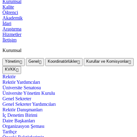
Kurumsal
Kalite
Öğrenci
Akademik
İdari
Araştırma
Hizmetler
İletişim
Kurumsal
Yönetim
Genel
Koordinatörlükler
Kurullar ve Komisyonlar
KVKK
Rektör
Rektör Yardımcıları
Üniversite Senatosu
Üniversite Yönetim Kurulu
Genel Sekreter
Genel Sekreter Yardımcıları
Rektör Danışmanları
İç Denetim Birimi
Daire Başkanları
Organizasyon Şeması
Tarihçe