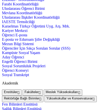
Farabi Koordinatörlüğü
Uluslararası Öğrenci Birimi
Mevlana Koordinatörlüğü
Uluslararası İlişkiler Koordinatörlüğü
IAESTE Temsilciliği
Karaelmas Türkçe Öğretimi Uyg. Arş. Mrk.
Kariyer Merkezi
Öğrenci E-posta
E-posta ve Eduroam Şifre Değişikliği
Mezun Bilgi Sistemi
Öğrenciler İçin Sıkça Sorulan Sorular (SSS)
Kampüste Sosyal Yaşam
Aday Öğrenci
Engelli Öğrenci Birimi
Sosyal Sorumluluk Projeleri
Öğrenci Konseyi
Sosyal Transkript
Akademik
Enstitüler
Fakülteler
Meslek Yüksekokulları
Rektörlüğe Bağlı Birimler
Yüksekokullar ve Konservatuvar
Fen Bilimleri Enstitüsü
Sağlık Bilimleri Enstitüsü