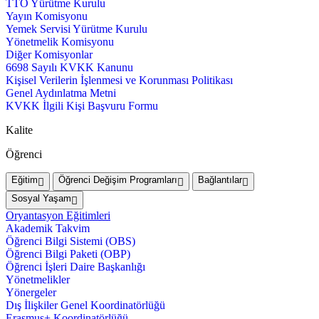
TTO Yürütme Kurulu
Yayın Komisyonu
Yemek Servisi Yürütme Kurulu
Yönetmelik Komisyonu
Diğer Komisyonlar
6698 Sayılı KVKK Kanunu
Kişisel Verilerin İşlenmesi ve Korunması Politikası
Genel Aydınlatma Metni
KVKK İlgili Kişi Başvuru Formu
Kalite
Öğrenci
Eğitim
Öğrenci Değişim Programları
Bağlantılar
Sosyal Yaşam
Oryantasyon Eğitimleri
Akademik Takvim
Öğrenci Bilgi Sistemi (OBS)
Öğrenci Bilgi Paketi (OBP)
Öğrenci İşleri Daire Başkanlığı
Yönetmelikler
Yönergeler
Dış İlişkiler Genel Koordinatörlüğü
Erasmus+ Koordinatörlüğü