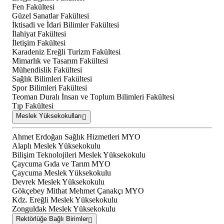
Fen Fakültesi
Güzel Sanatlar Fakültesi
İktisadi ve İdari Bilimler Fakültesi
İlahiyat Fakültesi
İletişim Fakültesi
Karadeniz Ereğli Turizm Fakültesi
Mimarlık ve Tasarım Fakültesi
Mühendislik Fakültesi
Sağlık Bilimleri Fakültesi
Spor Bilimleri Fakültesi
Teoman Duralı İnsan ve Toplum Bilimleri Fakültesi
Tıp Fakültesi
Meslek Yüksekokulları
Ahmet Erdoğan Sağlık Hizmetleri MYO
Alaplı Meslek Yüksekokulu
Bilişim Teknolojileri Meslek Yüksekokulu
Çaycuma Gıda ve Tarım MYO
Çaycuma Meslek Yüksekokulu
Devrek Meslek Yüksekokulu
Gökçebey Mithat Mehmet Çanakçı MYO
Kdz. Ereğli Meslek Yüksekokulu
Zonguldak Meslek Yüksekokulu
Rektörlüğe Bağlı Birimler