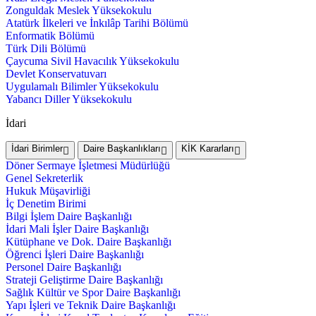
Zonguldak Meslek Yüksekokulu
Atatürk İlkeleri ve İnkılâp Tarihi Bölümü
Enformatik Bölümü
Türk Dili Bölümü
Çaycuma Sivil Havacılık Yüksekokulu
Devlet Konservatuvarı
Uygulamalı Bilimler Yüksekokulu
Yabancı Diller Yüksekokulu
İdari
İdari Birimler
Daire Başkanlıkları
KİK Kararları
Döner Sermaye İşletmesi Müdürlüğü
Genel Sekreterlik
Hukuk Müşavirliği
İç Denetim Birimi
Bilgi İşlem Daire Başkanlığı
İdari Mali İşler Daire Başkanlığı
Kütüphane ve Dok. Daire Başkanlığı
Öğrenci İşleri Daire Başkanlığı
Personel Daire Başkanlığı
Strateji Geliştirme Daire Başkanlığı
Sağlık Kültür ve Spor Daire Başkanlığı
Yapı İşleri ve Teknik Daire Başkanlığı