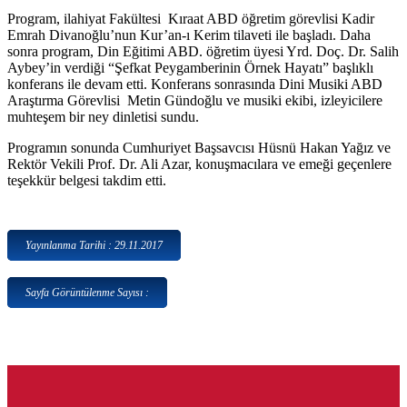
Program, ilahiyat Fakültesi Kıraat ABD öğretim görevlisi Kadir
Emrah Divanoğlu’nun Kur’an-ı Kerim tilaveti ile başladı. Daha
sonra program, Din Eğitimi ABD. öğretim üyesi Yrd. Doç. Dr. Salih
Aybey’in verdiği “Şefkat Peygamberinin Örnek Hayatı” başlıklı
konferans ile devam etti. Konferans sonrasında Dini Musiki ABD
Araştırma Görevlisi Metin Gündoğlu ve musiki ekibi, izleyicilere
muhteşem bir ney dinletisi sundu.
Programın sonunda Cumhuriyet Başsavcısı Hüsnü Hakan Yağız ve
Rektör Vekili Prof. Dr. Ali Azar, konuşmacılara ve emeği geçenlere
teşekkür belgesi takdim etti.
Yayınlanma Tarihi : 29.11.2017
Sayfa Görüntülenme Sayısı :