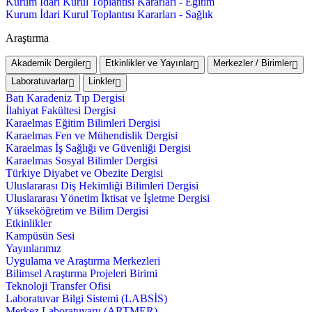
Kurum İdari Kurul Toplantısı Kararları - Eğitim
Kurum İdari Kurul Toplantısı Kararları - Sağlık
Araştırma
Akademik Dergiler
Etkinlikler ve Yayınlar
Merkezler / Birimler
Laboratuvarlar
Linkler
Batı Karadeniz Tıp Dergisi
İlahiyat Fakültesi Dergisi
Karaelmas Eğitim Bilimleri Dergisi
Karaelmas Fen ve Mühendislik Dergisi
Karaelmas İş Sağlığı ve Güvenliği Dergisi
Karaelmas Sosyal Bilimler Dergisi
Türkiye Diyabet ve Obezite Dergisi
Uluslararası Diş Hekimliği Bilimleri Dergisi
Uluslararası Yönetim İktisat ve İşletme Dergisi
Yükseköğretim ve Bilim Dergisi
Etkinlikler
Kampüsün Sesi
Yayınlarımız
Uygulama ve Araştırma Merkezleri
Bilimsel Araştırma Projeleri Birimi
Teknoloji Transfer Ofisi
Laboratuvar Bilgi Sistemi (LABSİS)
Merkez Laboratuvaru (ARTMER)