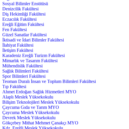
Sosyal Bilimler Enstitüsü
Denizcilik Fakültesi
Diş Hekimliği Fakültesi
Eczacılık Fakültesi
Ereğli Eğitim Fakültesi
Fen Fakültesi
Güzel Sanatlar Fakültesi
İktisadi ve İdari Bilimler Fakültesi
İlahiyat Fakültesi
İletişim Fakültesi
Karadeniz Ereğli Turizm Fakültesi
Mimarlık ve Tasarım Fakültesi
Mühendislik Fakültesi
Sağlık Bilimleri Fakültesi
Spor Bilimleri Fakültesi
Teoman Duralı İnsan ve Toplum Bilimleri Fakültesi
Tıp Fakültesi
Ahmet Erdoğan Sağlık Hizmetleri MYO
Alaplı Meslek Yüksekokulu
Bilişim Teknolojileri Meslek Yüksekokulu
Çaycuma Gıda ve Tarım MYO
Çaycuma Meslek Yüksekokulu
Devrek Meslek Yüksekokulu
Gökçebey Mithat Mehmet Çanakçı MYO
Kdz. Ereğli Meslek Yüksekokulu