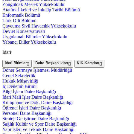
Zonguldak Meslek Yüksekokulu
Atatürk İlkeleri ve İnkılâp Tarihi Bölümü
Enformatik Bölümü
Türk Dili Bölümü
Çaycuma Sivil Havacılık Yüksekokulu
Devlet Konservatuvarı
Uygulamalı Bilimler Yüksekokulu
Yabancı Diller Yüksekokulu
İdari
İdari Birimler
Daire Başkanlıkları
KİK Kararları
Döner Sermaye İşletmesi Müdürlüğü
Genel Sekreterlik
Hukuk Müşavirliği
İç Denetim Birimi
Bilgi İşlem Daire Başkanlığı
İdari Mali İşler Daire Başkanlığı
Kütüphane ve Dok. Daire Başkanlığı
Öğrenci İşleri Daire Başkanlığı
Personel Daire Başkanlığı
Strateji Geliştirme Daire Başkanlığı
Sağlık Kültür ve Spor Daire Başkanlığı
Yapı İşleri ve Teknik Daire Başkanlığı