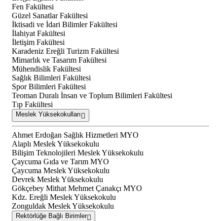
Fen Fakültesi
Güzel Sanatlar Fakültesi
İktisadi ve İdari Bilimler Fakültesi
İlahiyat Fakültesi
İletişim Fakültesi
Karadeniz Ereğli Turizm Fakültesi
Mimarlık ve Tasarım Fakültesi
Mühendislik Fakültesi
Sağlık Bilimleri Fakültesi
Spor Bilimleri Fakültesi
Teoman Duralı İnsan ve Toplum Bilimleri Fakültesi
Tıp Fakültesi
Meslek Yüksekokulları
Ahmet Erdoğan Sağlık Hizmetleri MYO
Alaplı Meslek Yüksekokulu
Bilişim Teknolojileri Meslek Yüksekokulu
Çaycuma Gıda ve Tarım MYO
Çaycuma Meslek Yüksekokulu
Devrek Meslek Yüksekokulu
Gökçebey Mithat Mehmet Çanakçı MYO
Kdz. Ereğli Meslek Yüksekokulu
Zonguldak Meslek Yüksekokulu
Rektörlüğe Bağlı Birimler