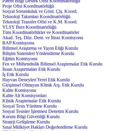
Patent Bilgi Destek Ofisi Koordinatörlüğü
Proje Ofisi Koordinatörlüğü
Sosyal Sorumluluk ve Gönl. Çlş. Koord.
Teknoloji Takımları Koordinatörlüğü
Teknoloji Transfer Ofisi ve K.M. Koord.
YLSY Burs Koordinatörlüğü
Tüm Koordinatörlükler ve Koordinatörler
Akad. Teş. Düz. Dent. ve İtiraz Komisyonu
BAP Komisyonu
Bilimsel Araştırma ve Yayın Etiği Kurulu
Bilişim Sistemleri Yönlendirme Kurulu
Eğitim Komisyonu
Fen ve Mühendislik Bilimsel Araştırmalar Etik Kurulu
İnsan Araştırmaları Etik Kurulu
İş Etik Kurulu
Hayvan Deneyleri Yerel Etik Kurulu
Girişimsel Olmayan Klinik Arş. Etik Kurulu
Kalite Komisyonu
Kalite Alt Komisyonları
Klinik Araştırmalar Etik Kurulu
Sosyal Tesis Yürütme Kurulu
Sosyal Tesisler İşletmesi Denetim Kurulu
Kurum Bilgi Güvenliği Kurulu
Strateji Geliştirme Kurulu
Sınai Mülkiyet Hakları Değerlendirme Kurulu