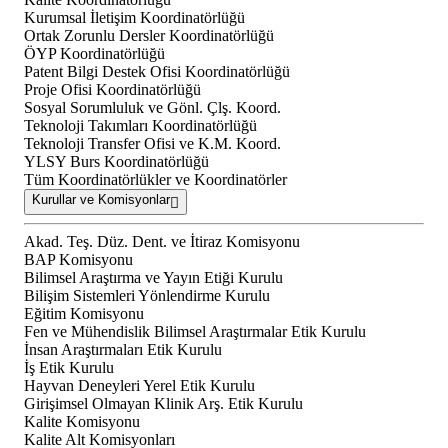
Kurumsal İletişim Koordinatörlüğü
Ortak Zorunlu Dersler Koordinatörlüğü
ÖYP Koordinatörlüğü
Patent Bilgi Destek Ofisi Koordinatörlüğü
Proje Ofisi Koordinatörlüğü
Sosyal Sorumluluk ve Gönl. Çlş. Koord.
Teknoloji Takımları Koordinatörlüğü
Teknoloji Transfer Ofisi ve K.M. Koord.
YLSY Burs Koordinatörlüğü
Tüm Koordinatörlükler ve Koordinatörler
Kurullar ve Komisyonlar
Akad. Teş. Düz. Dent. ve İtiraz Komisyonu
BAP Komisyonu
Bilimsel Araştırma ve Yayın Etiği Kurulu
Bilişim Sistemleri Yönlendirme Kurulu
Eğitim Komisyonu
Fen ve Mühendislik Bilimsel Araştırmalar Etik Kurulu
İnsan Araştırmaları Etik Kurulu
İş Etik Kurulu
Hayvan Deneyleri Yerel Etik Kurulu
Girişimsel Olmayan Klinik Arş. Etik Kurulu
Kalite Komisyonu
Kalite Alt Komisyonları