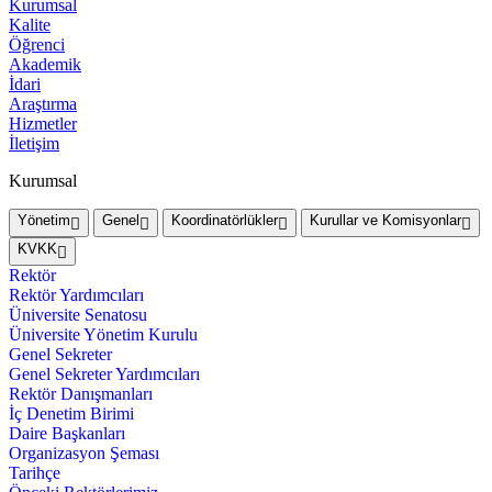
Kurumsal
Kalite
Öğrenci
Akademik
İdari
Araştırma
Hizmetler
İletişim
Kurumsal
Yönetim
Genel
Koordinatörlükler
Kurullar ve Komisyonlar
KVKK
Rektör
Rektör Yardımcıları
Üniversite Senatosu
Üniversite Yönetim Kurulu
Genel Sekreter
Genel Sekreter Yardımcıları
Rektör Danışmanları
İç Denetim Birimi
Daire Başkanları
Organizasyon Şeması
Tarihçe