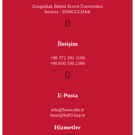
Zonguldak Bülent Ecevit Üniversitesi
İncivez / ZONGULDAK
İletişim
+90 372 291 1100
+90 850 330 2386
E-Posta
info@beun.edu.tr
beun@hs03.kep.tr
Hizmetler