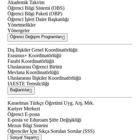
Akademik Takvim
Öğrenci Bilgi Sistemi (OBS)
Öğrenci Bilgi Paketi (OBP)
Öğrenci İşleri Daire Başkanlığı
Yönetmelikler
Yönergeler
Öğrenci Değişim Programları
Dış İlişkiler Genel Koordinatörlüğü
Erasmus+ Koordinatörlüğü
Farabi Koordinatörlüğü
Uluslararası Öğrenci Birimi
Mevlana Koordinatörlüğü
Uluslararası İlişkiler Koordinatörlüğü
IAESTE Temsilciliği
Bağlantılar
Karaelmas Türkçe Öğretimi Uyg. Arş. Mrk.
Kariyer Merkezi
Öğrenci E-posta
E-posta ve Eduroam Şifre Değişikliği
Mezun Bilgi Sistemi
Öğrenciler İçin Sıkça Sorulan Sorular (SSS)
Sosyal Yaşam