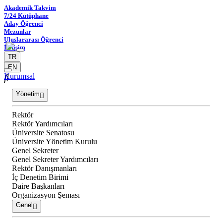
Akademik Takvim
7/24 Kütüphane
Aday Öğrenci
Mezunlar
Uluslararası Öğrenci
İletişim
TR
EN
Kurumsal
Yönetim
Rektör
Rektör Yardımcıları
Üniversite Senatosu
Üniversite Yönetim Kurulu
Genel Sekreter
Genel Sekreter Yardımcıları
Rektör Danışmanları
İç Denetim Birimi
Daire Başkanları
Organizasyon Şeması
Genel