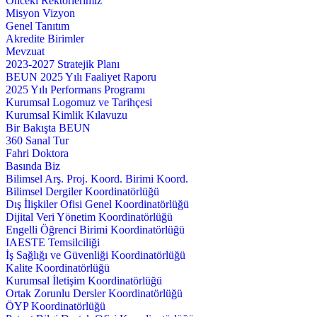
Önceki Rektörlerimiz
Misyon Vizyon
Genel Tanıtım
Akredite Birimler
Mevzuat
2023-2027 Stratejik Planı
BEUN 2025 Yılı Faaliyet Raporu
2025 Yılı Performans Programı
Kurumsal Logomuz ve Tarihçesi
Kurumsal Kimlik Kılavuzu
Bir Bakışta BEUN
360 Sanal Tur
Fahri Doktora
Basında Biz
Bilimsel Arş. Proj. Koord. Birimi Koord.
Bilimsel Dergiler Koordinatörlüğü
Dış İlişkiler Ofisi Genel Koordinatörlüğü
Dijital Veri Yönetim Koordinatörlüğü
Engelli Öğrenci Birimi Koordinatörlüğü
IAESTE Temsilciliği
İş Sağlığı ve Güvenliği Koordinatörlüğü
Kalite Koordinatörlüğü
Kurumsal İletişim Koordinatörlüğü
Ortak Zorunlu Dersler Koordinatörlüğü
ÖYP Koordinatörlüğü