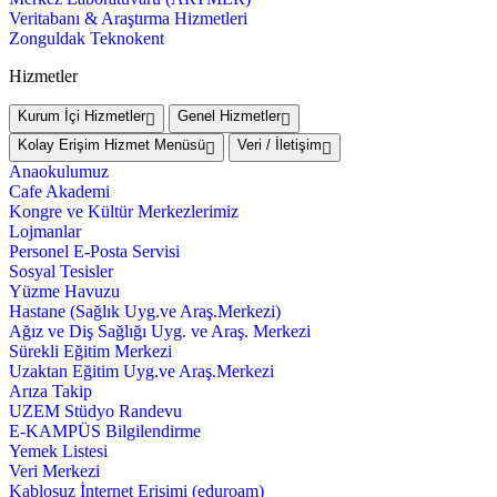
Veritabanı & Araştırma Hizmetleri
Zonguldak Teknokent
Hizmetler
Kurum İçi Hizmetler
Genel Hizmetler
Kolay Erişim Hizmet Menüsü
Veri / İletişim
Anaokulumuz
Cafe Akademi
Kongre ve Kültür Merkezlerimiz
Lojmanlar
Personel E-Posta Servisi
Sosyal Tesisler
Yüzme Havuzu
Hastane (Sağlık Uyg.ve Araş.Merkezi)
Ağız ve Diş Sağlığı Uyg. ve Araş. Merkezi
Sürekli Eğitim Merkezi
Uzaktan Eğitim Uyg.ve Araş.Merkezi
Arıza Takip
UZEM Stüdyo Randevu
E-KAMPÜS Bilgilendirme
Yemek Listesi
Veri Merkezi
Kablosuz İnternet Erişimi (eduroam)