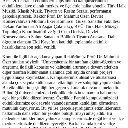
BEÜ 2017 Bahar etkinlikleri kapsamında kampüslerindeki
etkinliklere ilave olarak merkez ve ilçelerde halka yönelik Türk Halk
Müziği, Klasik Müzik, Tiyatro ve Resim Sergisi performansı
gerçekleştirecek. Rektör Prof. Dr. Mahmut Özer, Devlet
Konservatuvarı Müdürü İlker Kömürcü, Güzel Sanatlar Fakültesi
Dekan Yardımcısı Ali Asgar Çakmakçı, BEÜ Türk Halk Müziği
Topluluğu Koordinatörü ve Şefi Cem Dertsiz, Devlet
Konservatuvarı Sahne Sanatları Bölümü Tiyatro Anasanat Dalı
öğretim elamanı Ekil Kaya’nın katıldığı toplantıda etkinlik
hazırlıklarına son şekli verildi.
Konu ile ilgili bir açıklama yapan Rektörümüz Prof. Dr. Mahmut
Özer şunları söyledi: “Üniversitemiz bir taraftan eğitim-öğretim ve
araştırma ile ilgili kapasite ve kalitesini artırmaya devam ederken
diğer taraftan kültür-sanat alanında çok sayıda önemli projeyi
uygulamaya koymaktadır. Kampüslerimiz ulusal ve uluslararası
alanda çok sayıda kültür-sanat etkinliğine ev sahipliği yapmaktadır.
Bu etkinliklerin çeşitliliği her geçen yıl artarak devam etmektedir.
Bilindiği üniversitemizdeki etkinliklerimizin tamamını halkımıza
açık bir şekilde düzenliyoruz. Özellikle Farabi kampüsümüzdeki
etkinliklerimize çok sayıda vatandaşımızın katıldığını görmekten
mutluluk duyuyoruz. Bu yıl ise gerçekleştirdiğimiz etkinliklerimizi
halkımızla daha etkin bir şekilde buluşturmayı amaçladık. Bu
nedenle etkinliklerimizi yalnızca kampüslerimizde değil kent ve ilçe
merkezlerimizde de düzenleyeceğiz. Bu kapsamda kent ve ilçe