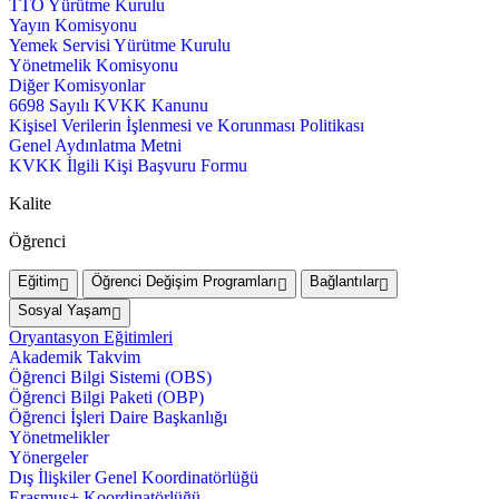
TTO Yürütme Kurulu
Yayın Komisyonu
Yemek Servisi Yürütme Kurulu
Yönetmelik Komisyonu
Diğer Komisyonlar
6698 Sayılı KVKK Kanunu
Kişisel Verilerin İşlenmesi ve Korunması Politikası
Genel Aydınlatma Metni
KVKK İlgili Kişi Başvuru Formu
Kalite
Öğrenci
Eğitim
Öğrenci Değişim Programları
Bağlantılar
Sosyal Yaşam
Oryantasyon Eğitimleri
Akademik Takvim
Öğrenci Bilgi Sistemi (OBS)
Öğrenci Bilgi Paketi (OBP)
Öğrenci İşleri Daire Başkanlığı
Yönetmelikler
Yönergeler
Dış İlişkiler Genel Koordinatörlüğü
Erasmus+ Koordinatörlüğü