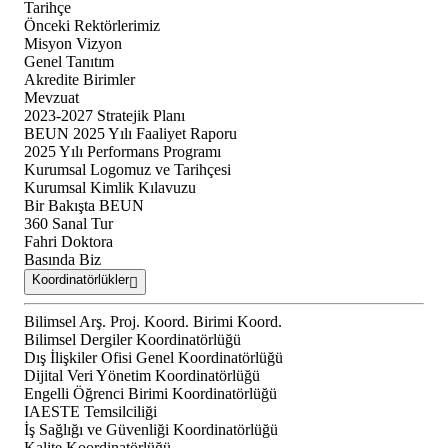
Tarihçe
Önceki Rektörlerimiz
Misyon Vizyon
Genel Tanıtım
Akredite Birimler
Mevzuat
2023-2027 Stratejik Planı
BEUN 2025 Yılı Faaliyet Raporu
2025 Yılı Performans Programı
Kurumsal Logomuz ve Tarihçesi
Kurumsal Kimlik Kılavuzu
Bir Bakışta BEUN
360 Sanal Tur
Fahri Doktora
Basında Biz
Koordinatörlükler
Bilimsel Arş. Proj. Koord. Birimi Koord.
Bilimsel Dergiler Koordinatörlüğü
Dış İlişkiler Ofisi Genel Koordinatörlüğü
Dijital Veri Yönetim Koordinatörlüğü
Engelli Öğrenci Birimi Koordinatörlüğü
IAESTE Temsilciliği
İş Sağlığı ve Güvenliği Koordinatörlüğü
Kalite Koordinatörlüğü