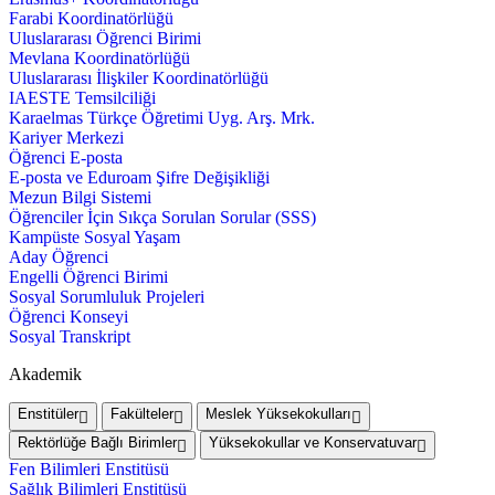
Farabi Koordinatörlüğü
Uluslararası Öğrenci Birimi
Mevlana Koordinatörlüğü
Uluslararası İlişkiler Koordinatörlüğü
IAESTE Temsilciliği
Karaelmas Türkçe Öğretimi Uyg. Arş. Mrk.
Kariyer Merkezi
Öğrenci E-posta
E-posta ve Eduroam Şifre Değişikliği
Mezun Bilgi Sistemi
Öğrenciler İçin Sıkça Sorulan Sorular (SSS)
Kampüste Sosyal Yaşam
Aday Öğrenci
Engelli Öğrenci Birimi
Sosyal Sorumluluk Projeleri
Öğrenci Konseyi
Sosyal Transkript
Akademik
Enstitüler
Fakülteler
Meslek Yüksekokulları
Rektörlüğe Bağlı Birimler
Yüksekokullar ve Konservatuvar
Fen Bilimleri Enstitüsü
Sağlık Bilimleri Enstitüsü