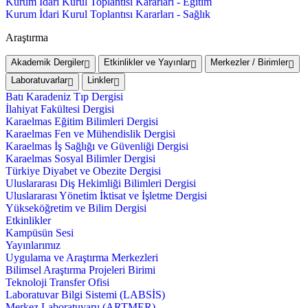
Kurum İdari Kurul Toplantısı Kararları - Eğitim
Kurum İdari Kurul Toplantısı Kararları - Sağlık
Araştırma
Akademik Dergiler
Etkinlikler ve Yayınlar
Merkezler / Birimler
Laboratuvarlar
Linkler
Batı Karadeniz Tıp Dergisi
İlahiyat Fakültesi Dergisi
Karaelmas Eğitim Bilimleri Dergisi
Karaelmas Fen ve Mühendislik Dergisi
Karaelmas İş Sağlığı ve Güvenliği Dergisi
Karaelmas Sosyal Bilimler Dergisi
Türkiye Diyabet ve Obezite Dergisi
Uluslararası Diş Hekimliği Bilimleri Dergisi
Uluslararası Yönetim İktisat ve İşletme Dergisi
Yükseköğretim ve Bilim Dergisi
Etkinlikler
Kampüsün Sesi
Yayınlarımız
Uygulama ve Araştırma Merkezleri
Bilimsel Araştırma Projeleri Birimi
Teknoloji Transfer Ofisi
Laboratuvar Bilgi Sistemi (LABSİS)
Merkez Laboratuvaru (ARTMER)