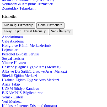
Veritabanı & Araştırma Hizmetleri
Zonguldak Teknokent
Hizmetler
Kurum İçi Hizmetler
Genel Hizmetler
Kolay Erişim Hizmet Menüsü
Veri / İletişim
Anaokulumuz
Cafe Akademi
Kongre ve Kültür Merkezlerimiz
Lojmanlar
Personel E-Posta Servisi
Sosyal Tesisler
Yüzme Havuzu
Hastane (Sağlık Uyg.ve Araş.Merkezi)
Ağız ve Diş Sağlığı Uyg. ve Araş. Merkezi
Sürekli Eğitim Merkezi
Uzaktan Eğitim Uyg.ve Araş.Merkezi
Arıza Takip
UZEM Stüdyo Randevu
E-KAMPÜS Bilgilendirme
Yemek Listesi
Veri Merkezi
Kablosuz İnternet Erişimi (eduroam)