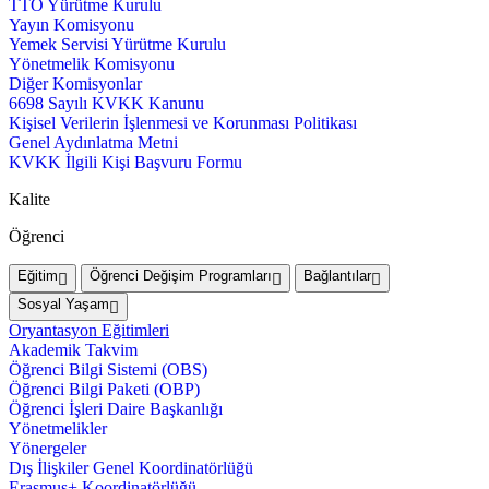
TTO Yürütme Kurulu
Yayın Komisyonu
Yemek Servisi Yürütme Kurulu
Yönetmelik Komisyonu
Diğer Komisyonlar
6698 Sayılı KVKK Kanunu
Kişisel Verilerin İşlenmesi ve Korunması Politikası
Genel Aydınlatma Metni
KVKK İlgili Kişi Başvuru Formu
Kalite
Öğrenci
Eğitim
Öğrenci Değişim Programları
Bağlantılar
Sosyal Yaşam
Oryantasyon Eğitimleri
Akademik Takvim
Öğrenci Bilgi Sistemi (OBS)
Öğrenci Bilgi Paketi (OBP)
Öğrenci İşleri Daire Başkanlığı
Yönetmelikler
Yönergeler
Dış İlişkiler Genel Koordinatörlüğü
Erasmus+ Koordinatörlüğü