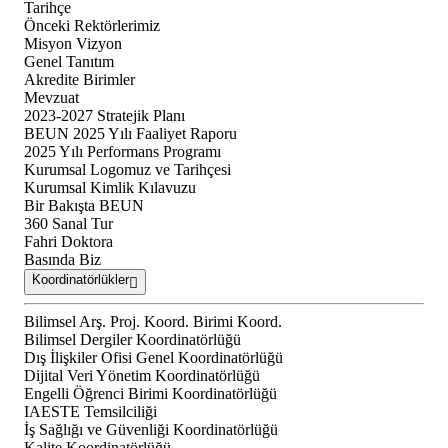
Tarihçe
Önceki Rektörlerimiz
Misyon Vizyon
Genel Tanıtım
Akredite Birimler
Mevzuat
2023-2027 Stratejik Planı
BEUN 2025 Yılı Faaliyet Raporu
2025 Yılı Performans Programı
Kurumsal Logomuz ve Tarihçesi
Kurumsal Kimlik Kılavuzu
Bir Bakışta BEUN
360 Sanal Tur
Fahri Doktora
Basında Biz
Koordinatörlükler
Bilimsel Arş. Proj. Koord. Birimi Koord.
Bilimsel Dergiler Koordinatörlüğü
Dış İlişkiler Ofisi Genel Koordinatörlüğü
Dijital Veri Yönetim Koordinatörlüğü
Engelli Öğrenci Birimi Koordinatörlüğü
IAESTE Temsilciliği
İş Sağlığı ve Güvenliği Koordinatörlüğü
Kalite Koordinatörlüğü