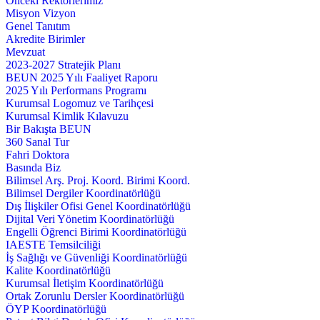
Önceki Rektörlerimiz
Misyon Vizyon
Genel Tanıtım
Akredite Birimler
Mevzuat
2023-2027 Stratejik Planı
BEUN 2025 Yılı Faaliyet Raporu
2025 Yılı Performans Programı
Kurumsal Logomuz ve Tarihçesi
Kurumsal Kimlik Kılavuzu
Bir Bakışta BEUN
360 Sanal Tur
Fahri Doktora
Basında Biz
Bilimsel Arş. Proj. Koord. Birimi Koord.
Bilimsel Dergiler Koordinatörlüğü
Dış İlişkiler Ofisi Genel Koordinatörlüğü
Dijital Veri Yönetim Koordinatörlüğü
Engelli Öğrenci Birimi Koordinatörlüğü
IAESTE Temsilciliği
İş Sağlığı ve Güvenliği Koordinatörlüğü
Kalite Koordinatörlüğü
Kurumsal İletişim Koordinatörlüğü
Ortak Zorunlu Dersler Koordinatörlüğü
ÖYP Koordinatörlüğü