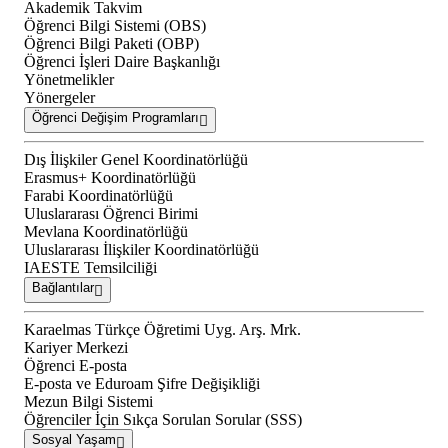
Akademik Takvim
Öğrenci Bilgi Sistemi (OBS)
Öğrenci Bilgi Paketi (OBP)
Öğrenci İşleri Daire Başkanlığı
Yönetmelikler
Yönergeler
Öğrenci Değişim Programları
Dış İlişkiler Genel Koordinatörlüğü
Erasmus+ Koordinatörlüğü
Farabi Koordinatörlüğü
Uluslararası Öğrenci Birimi
Mevlana Koordinatörlüğü
Uluslararası İlişkiler Koordinatörlüğü
IAESTE Temsilciliği
Bağlantılar
Karaelmas Türkçe Öğretimi Uyg. Arş. Mrk.
Kariyer Merkezi
Öğrenci E-posta
E-posta ve Eduroam Şifre Değişikliği
Mezun Bilgi Sistemi
Öğrenciler İçin Sıkça Sorulan Sorular (SSS)
Sosyal Yaşam