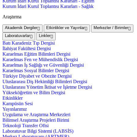
Kurum İdari Kurul Toplantısı Kararları - Eğitim
Kurum İdari Kurul Toplantısı Kararları - Sağlık
Araştırma
Akademik Dergiler
Etkinlikler ve Yayınlar
Merkezler / Birimler
Laboratuvarlar
Linkler
Batı Karadeniz Tıp Dergisi
İlahiyat Fakültesi Dergisi
Karaelmas Eğitim Bilimleri Dergisi
Karaelmas Fen ve Mühendislik Dergisi
Karaelmas İş Sağlığı ve Güvenliği Dergisi
Karaelmas Sosyal Bilimler Dergisi
Türkiye Diyabet ve Obezite Dergisi
Uluslararası Diş Hekimliği Bilimleri Dergisi
Uluslararası Yönetim İktisat ve İşletme Dergisi
Yükseköğretim ve Bilim Dergisi
Etkinlikler
Kampüsün Sesi
Yayınlarımız
Uygulama ve Araştırma Merkezleri
Bilimsel Araştırma Projeleri Birimi
Teknoloji Transfer Ofisi
Laboratuvar Bilgi Sistemi (LABSİS)
Merkez Laboratuvaru (ARTMER)