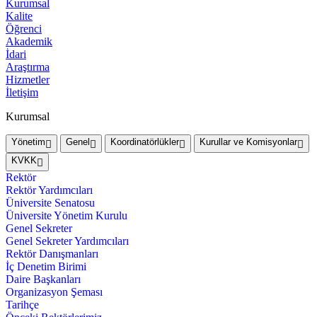
Kurumsal
Kalite
Öğrenci
Akademik
İdari
Araştırma
Hizmetler
İletişim
Kurumsal
Yönetim
Genel
Koordinatörlükler
Kurullar ve Komisyonlar
KVKK
Rektör
Rektör Yardımcıları
Üniversite Senatosu
Üniversite Yönetim Kurulu
Genel Sekreter
Genel Sekreter Yardımcıları
Rektör Danışmanları
İç Denetim Birimi
Daire Başkanları
Organizasyon Şeması
Tarihçe