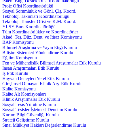
Patent Bilgi Destek Ofisi Koordinatörlüğü
Proje Ofisi Koordinatörlüğü
Sosyal Sorumluluk ve Gönl. Çlş. Koord.
Teknoloji Takımları Koordinatörlüğü
Teknoloji Transfer Ofisi ve K.M. Koord.
YLSY Burs Koordinatörlüğü
Tüm Koordinatörlükler ve Koordinatörler
Akad. Teş. Düz. Dent. ve İtiraz Komisyonu
BAP Komisyonu
Bilimsel Araştırma ve Yayın Etiği Kurulu
Bilişim Sistemleri Yönlendirme Kurulu
Eğitim Komisyonu
Fen ve Mühendislik Bilimsel Araştırmalar Etik Kurulu
İnsan Araştırmaları Etik Kurulu
İş Etik Kurulu
Hayvan Deneyleri Yerel Etik Kurulu
Girişimsel Olmayan Klinik Arş. Etik Kurulu
Kalite Komisyonu
Kalite Alt Komisyonları
Klinik Araştırmalar Etik Kurulu
Sosyal Tesis Yürütme Kurulu
Sosyal Tesisler İşletmesi Denetim Kurulu
Kurum Bilgi Güvenliği Kurulu
Strateji Geliştirme Kurulu
Sınai Mülkiyet Hakları Değerlendirme Kurulu