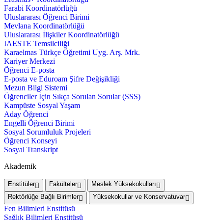
Farabi Koordinatörlüğü
Uluslararası Öğrenci Birimi
Mevlana Koordinatörlüğü
Uluslararası İlişkiler Koordinatörlüğü
IAESTE Temsilciliği
Karaelmas Türkçe Öğretimi Uyg. Arş. Mrk.
Kariyer Merkezi
Öğrenci E-posta
E-posta ve Eduroam Şifre Değişikliği
Mezun Bilgi Sistemi
Öğrenciler İçin Sıkça Sorulan Sorular (SSS)
Kampüste Sosyal Yaşam
Aday Öğrenci
Engelli Öğrenci Birimi
Sosyal Sorumluluk Projeleri
Öğrenci Konseyi
Sosyal Transkript
Akademik
Enstitüler
Fakülteler
Meslek Yüksekokulları
Rektörlüğe Bağlı Birimler
Yüksekokullar ve Konservatuvar
Fen Bilimleri Enstitüsü
Sağlık Bilimleri Enstitüsü