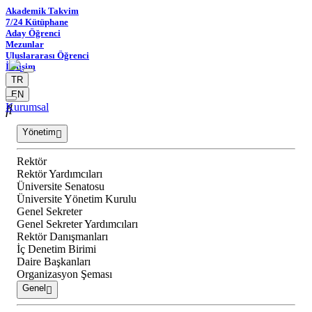
Akademik Takvim
7/24 Kütüphane
Aday Öğrenci
Mezunlar
Uluslararası Öğrenci
İletişim
TR
EN
Kurumsal
Yönetim
Rektör
Rektör Yardımcıları
Üniversite Senatosu
Üniversite Yönetim Kurulu
Genel Sekreter
Genel Sekreter Yardımcıları
Rektör Danışmanları
İç Denetim Birimi
Daire Başkanları
Organizasyon Şeması
Genel