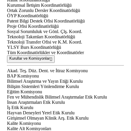
Kurumsal İletişim Koordinatörlüğü
Ortak Zorunlu Dersler Koordinatörlüğü
ÖYP Koordinatörlüğü
Patent Bilgi Destek Ofisi Koordinatörlüğü
Proje Ofisi Koordinatörlüğü
Sosyal Sorumluluk ve Gönl. Çlş. Koord.
Teknoloji Takımları Koordinatörlüğü
Teknoloji Transfer Ofisi ve K.M. Koord.
YLSY Burs Koordinatörlüğü
Tüm Koordinatörlükler ve Koordinatörler
Kurullar ve Komisyonlar
Akad. Teş. Düz. Dent. ve İtiraz Komisyonu
BAP Komisyonu
Bilimsel Araştırma ve Yayın Etiği Kurulu
Bilişim Sistemleri Yönlendirme Kurulu
Eğitim Komisyonu
Fen ve Mühendislik Bilimsel Araştırmalar Etik Kurulu
İnsan Araştırmaları Etik Kurulu
İş Etik Kurulu
Hayvan Deneyleri Yerel Etik Kurulu
Girişimsel Olmayan Klinik Arş. Etik Kurulu
Kalite Komisyonu
Kalite Alt Komisyonları