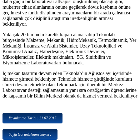
daha güçlü bir laboratuvar altyapısı oluşturulmuş olacağı gibi,
mükerrer cihaz alımlarının önüne geçilerek döviz kaybının önüne
geçilmesi ve farklı disiplinden araştırmacıların bir arada çalışması
sağlanarak çok disiplinli araştırma üretkenliğinin artması
bekleniliyor.
Yaklaşık 20 bin metrekarelik kapalı alana sahip Teknolab
bünyesinde Malzeme, Mekanik, HidroMekanik, Termodinamik, Yer
Mekaniği, İnsansız ve Akıllı Sistemler, Uzay Teknolojileri ve
Konumsal Analiz, Haberleşme, Elektronik Devreler,
Mikroişlemciler, Elektrik makinaları, 5G, Sinirbilim ve
Biyomalzeme Laboratuvarları bulunacak.
İç mekan tasarımı devam eden Teknolab’ın Ağustos ayı içerisinde
hizmete girmesi bekleniyor. Teknolab hizmete girdiğinde kurulum
süreci devam etmekte olan Teknopark için önemli bir Merkez
Laboratuvar desteği sağlamasının yanı sıra ortaöğretim öğrencilerine
de kapsamlı bir Bilim Merkezi olarak da hizmet vermesi bekleniliyor
Yayınlanma Tarihi : 31.07.2017
Sayfa Görüntülenme Sayısı :