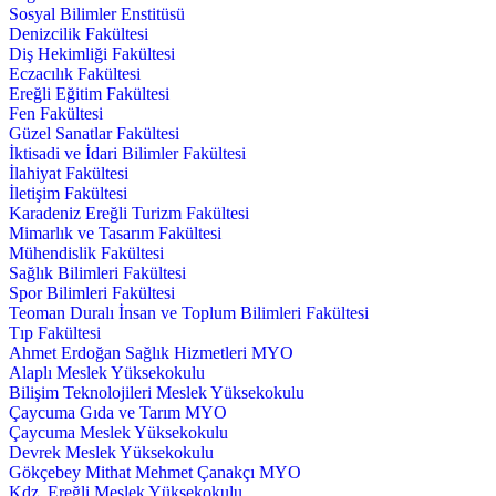
Sosyal Bilimler Enstitüsü
Denizcilik Fakültesi
Diş Hekimliği Fakültesi
Eczacılık Fakültesi
Ereğli Eğitim Fakültesi
Fen Fakültesi
Güzel Sanatlar Fakültesi
İktisadi ve İdari Bilimler Fakültesi
İlahiyat Fakültesi
İletişim Fakültesi
Karadeniz Ereğli Turizm Fakültesi
Mimarlık ve Tasarım Fakültesi
Mühendislik Fakültesi
Sağlık Bilimleri Fakültesi
Spor Bilimleri Fakültesi
Teoman Duralı İnsan ve Toplum Bilimleri Fakültesi
Tıp Fakültesi
Ahmet Erdoğan Sağlık Hizmetleri MYO
Alaplı Meslek Yüksekokulu
Bilişim Teknolojileri Meslek Yüksekokulu
Çaycuma Gıda ve Tarım MYO
Çaycuma Meslek Yüksekokulu
Devrek Meslek Yüksekokulu
Gökçebey Mithat Mehmet Çanakçı MYO
Kdz. Ereğli Meslek Yüksekokulu