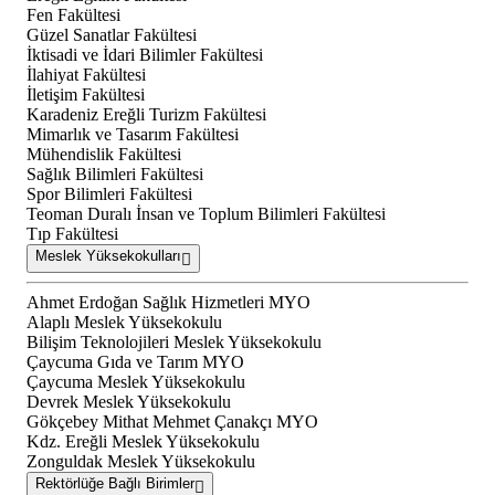
Fen Fakültesi
Güzel Sanatlar Fakültesi
İktisadi ve İdari Bilimler Fakültesi
İlahiyat Fakültesi
İletişim Fakültesi
Karadeniz Ereğli Turizm Fakültesi
Mimarlık ve Tasarım Fakültesi
Mühendislik Fakültesi
Sağlık Bilimleri Fakültesi
Spor Bilimleri Fakültesi
Teoman Duralı İnsan ve Toplum Bilimleri Fakültesi
Tıp Fakültesi
Meslek Yüksekokulları
Ahmet Erdoğan Sağlık Hizmetleri MYO
Alaplı Meslek Yüksekokulu
Bilişim Teknolojileri Meslek Yüksekokulu
Çaycuma Gıda ve Tarım MYO
Çaycuma Meslek Yüksekokulu
Devrek Meslek Yüksekokulu
Gökçebey Mithat Mehmet Çanakçı MYO
Kdz. Ereğli Meslek Yüksekokulu
Zonguldak Meslek Yüksekokulu
Rektörlüğe Bağlı Birimler