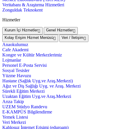
Veritabanı & Araştırma Hizmetleri
Zonguldak Teknokent
Hizmetler
Kurum İçi Hizmetler
Genel Hizmetler
Kolay Erişim Hizmet Menüsü
Veri / İletişim
Anaokulumuz
Cafe Akademi
Kongre ve Kültür Merkezlerimiz
Lojmanlar
Personel E-Posta Servisi
Sosyal Tesisler
Yüzme Havuzu
Hastane (Sağlık Uyg.ve Araş.Merkezi)
Ağız ve Diş Sağlığı Uyg. ve Araş. Merkezi
Sürekli Eğitim Merkezi
Uzaktan Eğitim Uyg.ve Araş.Merkezi
Arıza Takip
UZEM Stüdyo Randevu
E-KAMPÜS Bilgilendirme
Yemek Listesi
Veri Merkezi
Kablosuz İnternet Erişimi (eduroam)