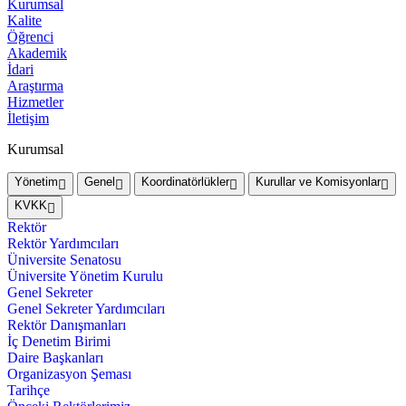
Kurumsal
Kalite
Öğrenci
Akademik
İdari
Araştırma
Hizmetler
İletişim
Kurumsal
Yönetim
Genel
Koordinatörlükler
Kurullar ve Komisyonlar
KVKK
Rektör
Rektör Yardımcıları
Üniversite Senatosu
Üniversite Yönetim Kurulu
Genel Sekreter
Genel Sekreter Yardımcıları
Rektör Danışmanları
İç Denetim Birimi
Daire Başkanları
Organizasyon Şeması
Tarihçe