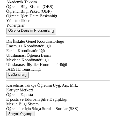
Akademik Takvim
Öğrenci Bilgi Sistemi (OBS)
Öğrenci Bilgi Paketi (OBP)
Öğrenci İşleri Daire Başkanlığı
Yönetmelikler
Yönergeler
Öğrenci Değişim Programları
Dış İlişkiler Genel Koordinatörlüğü
Erasmus+ Koordinatörlüğü
Farabi Koordinatörlüğü
Uluslararası Öğrenci Birimi
Mevlana Koordinatörlüğü
Uluslararası İlişkiler Koordinatörlüğü
IAESTE Temsilciliği
Bağlantılar
Karaelmas Türkçe Öğretimi Uyg. Arş. Mrk.
Kariyer Merkezi
Öğrenci E-posta
E-posta ve Eduroam Şifre Değişikliği
Mezun Bilgi Sistemi
Öğrenciler İçin Sıkça Sorulan Sorular (SSS)
Sosyal Yaşam