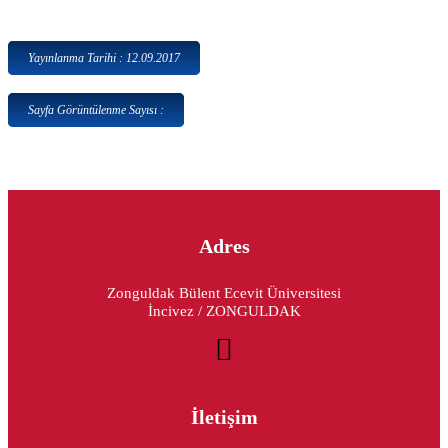
Yayınlanma Tarihi : 12.09.2017
Sayfa Görüntülenme Sayısı :
Adres
Zonguldak Bülent Ecevit Üniversitesi
İncivez / ZONGULDAK
İletişim