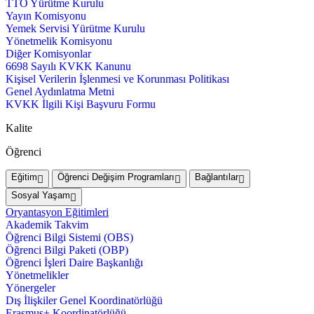
TTO Yürütme Kurulu
Yayın Komisyonu
Yemek Servisi Yürütme Kurulu
Yönetmelik Komisyonu
Diğer Komisyonlar
6698 Sayılı KVKK Kanunu
Kişisel Verilerin İşlenmesi ve Korunması Politikası
Genel Aydınlatma Metni
KVKK İlgili Kişi Başvuru Formu
Kalite
Öğrenci
Eğitim
Öğrenci Değişim Programları
Bağlantılar
Sosyal Yaşam
Oryantasyon Eğitimleri
Akademik Takvim
Öğrenci Bilgi Sistemi (OBS)
Öğrenci Bilgi Paketi (OBP)
Öğrenci İşleri Daire Başkanlığı
Yönetmelikler
Yönergeler
Dış İlişkiler Genel Koordinatörlüğü
Erasmus+ Koordinatörlüğü