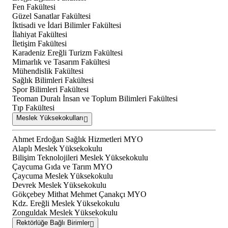
Fen Fakültesi
Güzel Sanatlar Fakültesi
İktisadi ve İdari Bilimler Fakültesi
İlahiyat Fakültesi
İletişim Fakültesi
Karadeniz Ereğli Turizm Fakültesi
Mimarlık ve Tasarım Fakültesi
Mühendislik Fakültesi
Sağlık Bilimleri Fakültesi
Spor Bilimleri Fakültesi
Teoman Duralı İnsan ve Toplum Bilimleri Fakültesi
Tıp Fakültesi
Meslek Yüksekokulları
Ahmet Erdoğan Sağlık Hizmetleri MYO
Alaplı Meslek Yüksekokulu
Bilişim Teknolojileri Meslek Yüksekokulu
Çaycuma Gıda ve Tarım MYO
Çaycuma Meslek Yüksekokulu
Devrek Meslek Yüksekokulu
Gökçebey Mithat Mehmet Çanakçı MYO
Kdz. Ereğli Meslek Yüksekokulu
Zonguldak Meslek Yüksekokulu
Rektörlüğe Bağlı Birimler