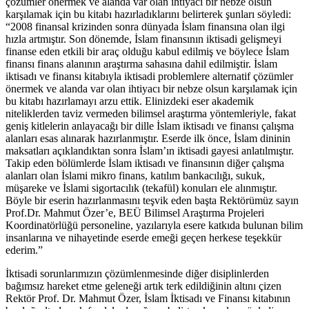
çözümler önermek ve alanda var olan ihtiyacı bir nebze olsun
karşılamak için bu kitabı hazırladıklarını belirterek şunları söyledi:
“2008 finansal krizinden sonra dünyada İslam finansına olan ilgi
hızla artmıştır. Son dönemde, İslam finansının iktisadi gelişmeyi
finanse eden etkili bir araç olduğu kabul edilmiş ve böylece İslam
finansı finans alanının araştırma sahasına dahil edilmiştir. İslam
iktisadı ve finansı kitabıyla iktisadi problemlere alternatif çözümler
önermek ve alanda var olan ihtiyacı bir nebze olsun karşılamak için
bu kitabı hazırlamayı arzu ettik. Elinizdeki eser akademik
niteliklerden taviz vermeden bilimsel araştırma yöntemleriyle, fakat
geniş kitlelerin anlayacağı bir dille İslam iktisadı ve finansı çalışma
alanları esas alınarak hazırlanmıştır. Eserde ilk önce, İslam dininin
maksatları açıklandıktan sonra İslam’ın iktisadi gayesi anlatılmıştır.
Takip eden bölümlerde İslam iktisadı ve finansının diğer çalışma
alanları olan İslami mikro finans, katılım bankacılığı, sukuk,
müşareke ve İslami sigortacılık (tekafül) konuları ele alınmıştır.
Böyle bir eserin hazırlanmasını teşvik eden başta Rektörümüz sayın
Prof.Dr. Mahmut Özer’e, BEÜ Bilimsel Araştırma Projeleri
Koordinatörlüğü personeline, yazılarıyla esere katkıda bulunan bilim
insanlarına ve nihayetinde eserde emeği geçen herkese teşekkür
ederim.”
İktisadi sorunlarımızın çözümlenmesinde diğer disiplinlerden
bağımsız hareket etme geleneği artık terk edildiğinin altını çizen
Rektör Prof. Dr. Mahmut Özer, İslam İktisadı ve Finansı kitabının