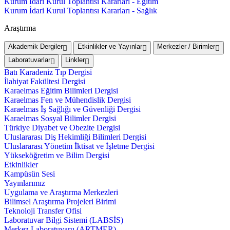
Kurum İdari Kurul Toplantısı Kararları - Eğitim
Kurum İdari Kurul Toplantısı Kararları - Sağlık
Araştırma
Akademik Dergiler
Etkinlikler ve Yayınlar
Merkezler / Birimler
Laboratuvarlar
Linkler
Batı Karadeniz Tıp Dergisi
İlahiyat Fakültesi Dergisi
Karaelmas Eğitim Bilimleri Dergisi
Karaelmas Fen ve Mühendislik Dergisi
Karaelmas İş Sağlığı ve Güvenliği Dergisi
Karaelmas Sosyal Bilimler Dergisi
Türkiye Diyabet ve Obezite Dergisi
Uluslararası Diş Hekimliği Bilimleri Dergisi
Uluslararası Yönetim İktisat ve İşletme Dergisi
Yükseköğretim ve Bilim Dergisi
Etkinlikler
Kampüsün Sesi
Yayınlarımız
Uygulama ve Araştırma Merkezleri
Bilimsel Araştırma Projeleri Birimi
Teknoloji Transfer Ofisi
Laboratuvar Bilgi Sistemi (LABSİS)
Merkez Laboratuvaru (ARTMER)