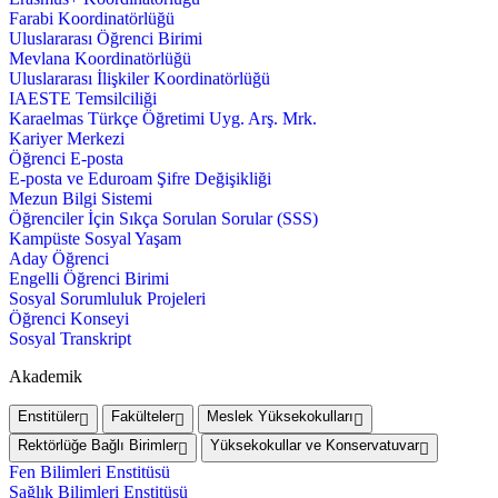
Farabi Koordinatörlüğü
Uluslararası Öğrenci Birimi
Mevlana Koordinatörlüğü
Uluslararası İlişkiler Koordinatörlüğü
IAESTE Temsilciliği
Karaelmas Türkçe Öğretimi Uyg. Arş. Mrk.
Kariyer Merkezi
Öğrenci E-posta
E-posta ve Eduroam Şifre Değişikliği
Mezun Bilgi Sistemi
Öğrenciler İçin Sıkça Sorulan Sorular (SSS)
Kampüste Sosyal Yaşam
Aday Öğrenci
Engelli Öğrenci Birimi
Sosyal Sorumluluk Projeleri
Öğrenci Konseyi
Sosyal Transkript
Akademik
Enstitüler
Fakülteler
Meslek Yüksekokulları
Rektörlüğe Bağlı Birimler
Yüksekokullar ve Konservatuvar
Fen Bilimleri Enstitüsü
Sağlık Bilimleri Enstitüsü