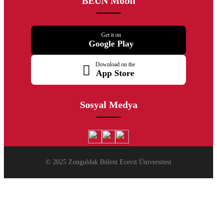
BEUN Mobil
Get it on
Google Play
Download on the
App Store
Sosyal Medya
© 2025 Zonguldak Bülent Ecevit Üniversitesi