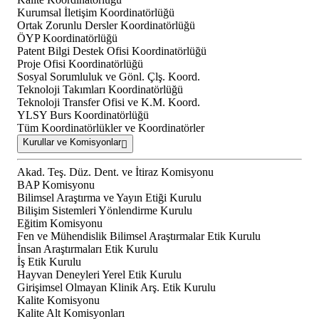
Kurumsal İletişim Koordinatörlüğü
Ortak Zorunlu Dersler Koordinatörlüğü
ÖYP Koordinatörlüğü
Patent Bilgi Destek Ofisi Koordinatörlüğü
Proje Ofisi Koordinatörlüğü
Sosyal Sorumluluk ve Gönl. Çlş. Koord.
Teknoloji Takımları Koordinatörlüğü
Teknoloji Transfer Ofisi ve K.M. Koord.
YLSY Burs Koordinatörlüğü
Tüm Koordinatörlükler ve Koordinatörler
Kurullar ve Komisyonlar
Akad. Teş. Düz. Dent. ve İtiraz Komisyonu
BAP Komisyonu
Bilimsel Araştırma ve Yayın Etiği Kurulu
Bilişim Sistemleri Yönlendirme Kurulu
Eğitim Komisyonu
Fen ve Mühendislik Bilimsel Araştırmalar Etik Kurulu
İnsan Araştırmaları Etik Kurulu
İş Etik Kurulu
Hayvan Deneyleri Yerel Etik Kurulu
Girişimsel Olmayan Klinik Arş. Etik Kurulu
Kalite Komisyonu
Kalite Alt Komisyonları