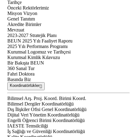
Tarihçe
Önceki Rektörlerimiz
Misyon Vizyon
Genel Tanıtım
Akredite Birimler
Mevzuat
2023-2027 Stratejik Planı
BEUN 2025 Yılı Faaliyet Raporu
2025 Yılı Performans Programı
Kurumsal Logomuz ve Tarihçesi
Kurumsal Kimlik Kılavuzu
Bir Bakışta BEUN
360 Sanal Tur
Fahri Doktora
Basında Biz
Koordinatörlükler
Bilimsel Arş. Proj. Koord. Birimi Koord.
Bilimsel Dergiler Koordinatörlüğü
Dış İlişkiler Ofisi Genel Koordinatörlüğü
Dijital Veri Yönetim Koordinatörlüğü
Engelli Öğrenci Birimi Koordinatörlüğü
IAESTE Temsilciliği
İş Sağlığı ve Güvenliği Koordinatörlüğü
Kalite Koordinatörlüğü