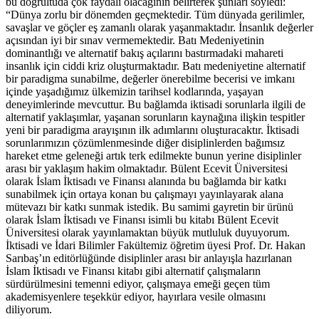
bu doğrultuda çok faydalı olacağının belirterek şunları söyledi:
“Dünya zorlu bir dönemden geçmektedir. Tüm dünyada gerilimler,
savaşlar ve göçler eş zamanlı olarak yaşanmaktadır. İnsanlık değerler
açısından iyi bir sınav vermemektedir. Batı Medeniyetinin
dominantlığı ve alternatif bakış açılarını bastırmadaki mahareti
insanlık için ciddi kriz oluşturmaktadır. Batı medeniyetine alternatif
bir paradigma sunabilme, değerler önerebilme becerisi ve imkanı
içinde yaşadığımız ülkemizin tarihsel kodlarında, yaşayan
deneyimlerinde mevcuttur. Bu bağlamda iktisadi sorunlarla ilgili de
alternatif yaklaşımlar, yaşanan sorunların kaynağına ilişkin tespitler
yeni bir paradigma arayışının ilk adımlarını oluşturacaktır. İktisadi
sorunlarımızın çözümlenmesinde diğer disiplinlerden bağımsız
hareket etme geleneği artık terk edilmekte bunun yerine disiplinler
arası bir yaklaşım hakim olmaktadır. Bülent Ecevit Üniversitesi
olarak İslam İktisadı ve Finansı alanında bu bağlamda bir katkı
sunabilmek için ortaya konan bu çalışmayı yayınlayarak alana
mütevazı bir katkı sunmak istedik. Bu samimi gayretin bir ürünü
olarak İslam İktisadı ve Finansı isimli bu kitabı Bülent Ecevit
Üniversitesi olarak yayınlamaktan büyük mutluluk duyuyorum.
İktisadi ve İdari Bilimler Fakültemiz öğretim üyesi Prof. Dr. Hakan
Sarıbaş’ın editörlüğünde disiplinler arası bir anlayışla hazırlanan
İslam İktisadı ve Finansı kitabı gibi alternatif çalışmaların
sürdürülmesini temenni ediyor, çalışmaya emeği geçen tüm
akademisyenlere teşekkür ediyor, hayırlara vesile olmasını
diliyorum.