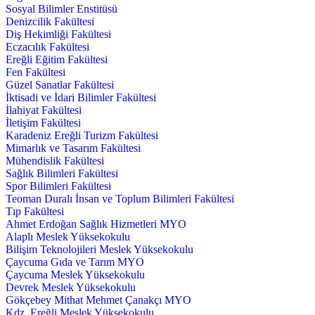
Sosyal Bilimler Enstitüsü
Denizcilik Fakültesi
Diş Hekimliği Fakültesi
Eczacılık Fakültesi
Ereğli Eğitim Fakültesi
Fen Fakültesi
Güzel Sanatlar Fakültesi
İktisadi ve İdari Bilimler Fakültesi
İlahiyat Fakültesi
İletişim Fakültesi
Karadeniz Ereğli Turizm Fakültesi
Mimarlık ve Tasarım Fakültesi
Mühendislik Fakültesi
Sağlık Bilimleri Fakültesi
Spor Bilimleri Fakültesi
Teoman Duralı İnsan ve Toplum Bilimleri Fakültesi
Tıp Fakültesi
Ahmet Erdoğan Sağlık Hizmetleri MYO
Alaplı Meslek Yüksekokulu
Bilişim Teknolojileri Meslek Yüksekokulu
Çaycuma Gıda ve Tarım MYO
Çaycuma Meslek Yüksekokulu
Devrek Meslek Yüksekokulu
Gökçebey Mithat Mehmet Çanakçı MYO
Kdz. Ereğli Meslek Yüksekokulu