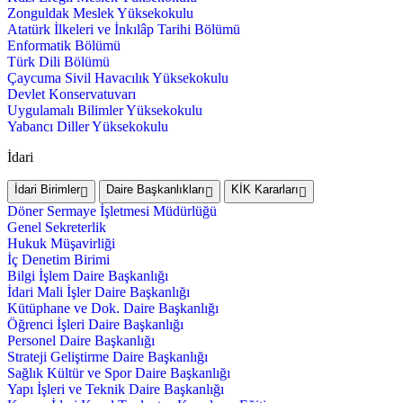
Zonguldak Meslek Yüksekokulu
Atatürk İlkeleri ve İnkılâp Tarihi Bölümü
Enformatik Bölümü
Türk Dili Bölümü
Çaycuma Sivil Havacılık Yüksekokulu
Devlet Konservatuvarı
Uygulamalı Bilimler Yüksekokulu
Yabancı Diller Yüksekokulu
İdari
İdari Birimler
Daire Başkanlıkları
KİK Kararları
Döner Sermaye İşletmesi Müdürlüğü
Genel Sekreterlik
Hukuk Müşavirliği
İç Denetim Birimi
Bilgi İşlem Daire Başkanlığı
İdari Mali İşler Daire Başkanlığı
Kütüphane ve Dok. Daire Başkanlığı
Öğrenci İşleri Daire Başkanlığı
Personel Daire Başkanlığı
Strateji Geliştirme Daire Başkanlığı
Sağlık Kültür ve Spor Daire Başkanlığı
Yapı İşleri ve Teknik Daire Başkanlığı