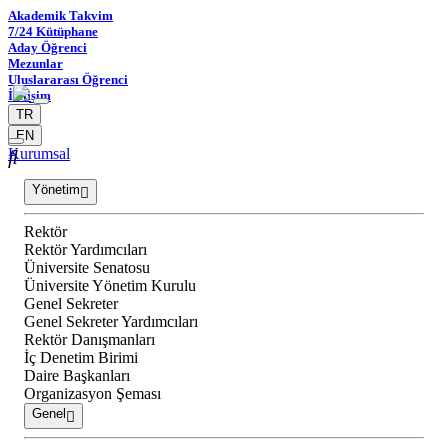
Akademik Takvim
7/24 Kütüphane
Aday Öğrenci
Mezunlar
Uluslararası Öğrenci
İletişim
TR
EN
Kurumsal
Yönetim
Rektör
Rektör Yardımcıları
Üniversite Senatosu
Üniversite Yönetim Kurulu
Genel Sekreter
Genel Sekreter Yardımcıları
Rektör Danışmanları
İç Denetim Birimi
Daire Başkanları
Organizasyon Şeması
Genel