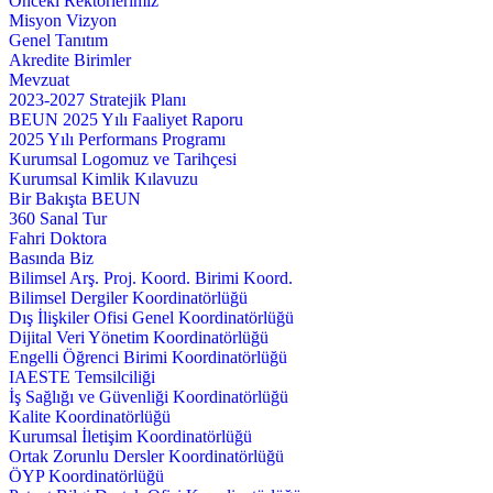
Önceki Rektörlerimiz
Misyon Vizyon
Genel Tanıtım
Akredite Birimler
Mevzuat
2023-2027 Stratejik Planı
BEUN 2025 Yılı Faaliyet Raporu
2025 Yılı Performans Programı
Kurumsal Logomuz ve Tarihçesi
Kurumsal Kimlik Kılavuzu
Bir Bakışta BEUN
360 Sanal Tur
Fahri Doktora
Basında Biz
Bilimsel Arş. Proj. Koord. Birimi Koord.
Bilimsel Dergiler Koordinatörlüğü
Dış İlişkiler Ofisi Genel Koordinatörlüğü
Dijital Veri Yönetim Koordinatörlüğü
Engelli Öğrenci Birimi Koordinatörlüğü
IAESTE Temsilciliği
İş Sağlığı ve Güvenliği Koordinatörlüğü
Kalite Koordinatörlüğü
Kurumsal İletişim Koordinatörlüğü
Ortak Zorunlu Dersler Koordinatörlüğü
ÖYP Koordinatörlüğü