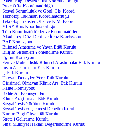
Patent Bilgi Destek Ofisi Koordinatörlüğü
Proje Ofisi Koordinatörlüğü
Sosyal Sorumluluk ve Gönl. Çlş. Koord.
Teknoloji Takımları Koordinatörlüğü
Teknoloji Transfer Ofisi ve K.M. Koord.
YLSY Burs Koordinatörlüğü
Tüm Koordinatörlükler ve Koordinatörler
Akad. Teş. Düz. Dent. ve İtiraz Komisyonu
BAP Komisyonu
Bilimsel Araştırma ve Yayın Etiği Kurulu
Bilişim Sistemleri Yönlendirme Kurulu
Eğitim Komisyonu
Fen ve Mühendislik Bilimsel Araştırmalar Etik Kurulu
İnsan Araştırmaları Etik Kurulu
İş Etik Kurulu
Hayvan Deneyleri Yerel Etik Kurulu
Girişimsel Olmayan Klinik Arş. Etik Kurulu
Kalite Komisyonu
Kalite Alt Komisyonları
Klinik Araştırmalar Etik Kurulu
Sosyal Tesis Yürütme Kurulu
Sosyal Tesisler İşletmesi Denetim Kurulu
Kurum Bilgi Güvenliği Kurulu
Strateji Geliştirme Kurulu
Sınai Mülkiyet Hakları Değerlendirme Kurulu