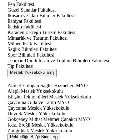
Fen Fakültesi
Güzel Sanatlar Fakültesi
İktisadi ve İdari Bilimler Fakültesi
İlahiyat Fakültesi
İletişim Fakültesi
Karadeniz Ereğli Turizm Fakültesi
Mimarlık ve Tasarım Fakültesi
Mühendislik Fakültesi
Sağlık Bilimleri Fakültesi
Spor Bilimleri Fakültesi
Teoman Duralı İnsan ve Toplum Bilimleri Fakültesi
Tıp Fakültesi
Meslek Yüksekokulları
Ahmet Erdoğan Sağlık Hizmetleri MYO
Alaplı Meslek Yüksekokulu
Bilişim Teknolojileri Meslek Yüksekokulu
Çaycuma Gıda ve Tarım MYO
Çaycuma Meslek Yüksekokulu
Devrek Meslek Yüksekokulu
Gökçebey Mithat Mehmet Çanakçı MYO
Kdz. Ereğli Meslek Yüksekokulu
Zonguldak Meslek Yüksekokulu
Rektörlüğe Bağlı Birimler