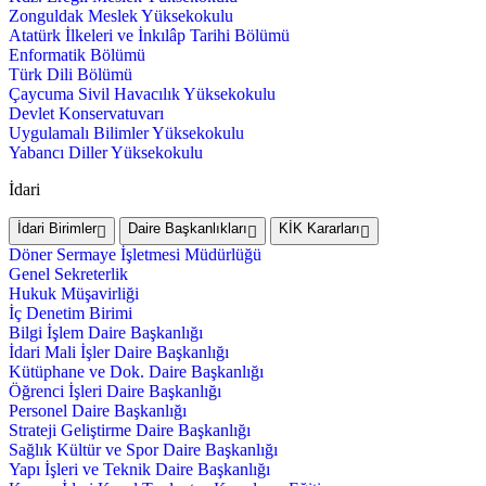
Zonguldak Meslek Yüksekokulu
Atatürk İlkeleri ve İnkılâp Tarihi Bölümü
Enformatik Bölümü
Türk Dili Bölümü
Çaycuma Sivil Havacılık Yüksekokulu
Devlet Konservatuvarı
Uygulamalı Bilimler Yüksekokulu
Yabancı Diller Yüksekokulu
İdari
İdari Birimler
Daire Başkanlıkları
KİK Kararları
Döner Sermaye İşletmesi Müdürlüğü
Genel Sekreterlik
Hukuk Müşavirliği
İç Denetim Birimi
Bilgi İşlem Daire Başkanlığı
İdari Mali İşler Daire Başkanlığı
Kütüphane ve Dok. Daire Başkanlığı
Öğrenci İşleri Daire Başkanlığı
Personel Daire Başkanlığı
Strateji Geliştirme Daire Başkanlığı
Sağlık Kültür ve Spor Daire Başkanlığı
Yapı İşleri ve Teknik Daire Başkanlığı