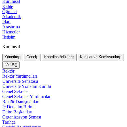
Kurumsal
Kalite
Öğrenci
Akademik
İdari
Araştırma
Hizmetler
İletişim
Kurumsal
Yönetim
Genel
Koordinatörlükler
Kurullar ve Komisyonlar
KVKK
Rektör
Rektör Yardımcıları
Üniversite Senatosu
Üniversite Yönetim Kurulu
Genel Sekreter
Genel Sekreter Yardımcıları
Rektör Danışmanları
İç Denetim Birimi
Daire Başkanları
Organizasyon Şeması
Tarihçe