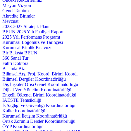
Önceki Rektörlerimiz
Misyon Vizyon
Genel Tanıtım
Akredite Birimler
Mevzuat
2023-2027 Stratejik Planı
BEUN 2025 Yılı Faaliyet Raporu
2025 Yılı Performans Programı
Kurumsal Logomuz ve Tarihçesi
Kurumsal Kimlik Kılavuzu
Bir Bakışta BEUN
360 Sanal Tur
Fahri Doktora
Basında Biz
Bilimsel Arş. Proj. Koord. Birimi Koord.
Bilimsel Dergiler Koordinatörlüğü
Dış İlişkiler Ofisi Genel Koordinatörlüğü
Dijital Veri Yönetim Koordinatörlüğü
Engelli Öğrenci Birimi Koordinatörlüğü
IAESTE Temsilciliği
İş Sağlığı ve Güvenliği Koordinatörlüğü
Kalite Koordinatörlüğü
Kurumsal İletişim Koordinatörlüğü
Ortak Zorunlu Dersler Koordinatörlüğü
ÖYP Koordinatörlüğü