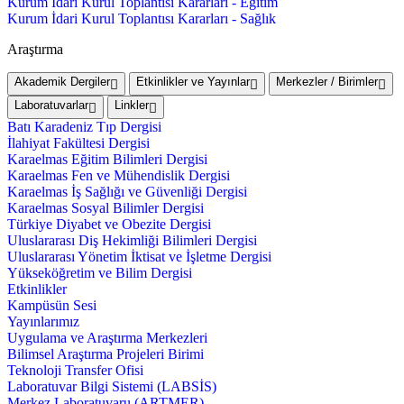
Kurum İdari Kurul Toplantısı Kararları - Eğitim
Kurum İdari Kurul Toplantısı Kararları - Sağlık
Araştırma
Akademik Dergiler
Etkinlikler ve Yayınlar
Merkezler / Birimler
Laboratuvarlar
Linkler
Batı Karadeniz Tıp Dergisi
İlahiyat Fakültesi Dergisi
Karaelmas Eğitim Bilimleri Dergisi
Karaelmas Fen ve Mühendislik Dergisi
Karaelmas İş Sağlığı ve Güvenliği Dergisi
Karaelmas Sosyal Bilimler Dergisi
Türkiye Diyabet ve Obezite Dergisi
Uluslararası Diş Hekimliği Bilimleri Dergisi
Uluslararası Yönetim İktisat ve İşletme Dergisi
Yükseköğretim ve Bilim Dergisi
Etkinlikler
Kampüsün Sesi
Yayınlarımız
Uygulama ve Araştırma Merkezleri
Bilimsel Araştırma Projeleri Birimi
Teknoloji Transfer Ofisi
Laboratuvar Bilgi Sistemi (LABSİS)
Merkez Laboratuvaru (ARTMER)