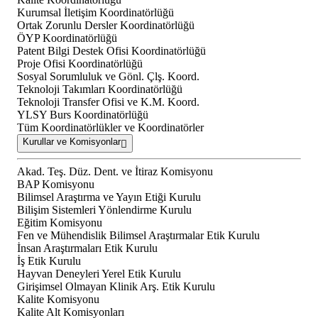
Kurumsal İletişim Koordinatörlüğü
Ortak Zorunlu Dersler Koordinatörlüğü
ÖYP Koordinatörlüğü
Patent Bilgi Destek Ofisi Koordinatörlüğü
Proje Ofisi Koordinatörlüğü
Sosyal Sorumluluk ve Gönl. Çlş. Koord.
Teknoloji Takımları Koordinatörlüğü
Teknoloji Transfer Ofisi ve K.M. Koord.
YLSY Burs Koordinatörlüğü
Tüm Koordinatörlükler ve Koordinatörler
Kurullar ve Komisyonlar
Akad. Teş. Düz. Dent. ve İtiraz Komisyonu
BAP Komisyonu
Bilimsel Araştırma ve Yayın Etiği Kurulu
Bilişim Sistemleri Yönlendirme Kurulu
Eğitim Komisyonu
Fen ve Mühendislik Bilimsel Araştırmalar Etik Kurulu
İnsan Araştırmaları Etik Kurulu
İş Etik Kurulu
Hayvan Deneyleri Yerel Etik Kurulu
Girişimsel Olmayan Klinik Arş. Etik Kurulu
Kalite Komisyonu
Kalite Alt Komisyonları