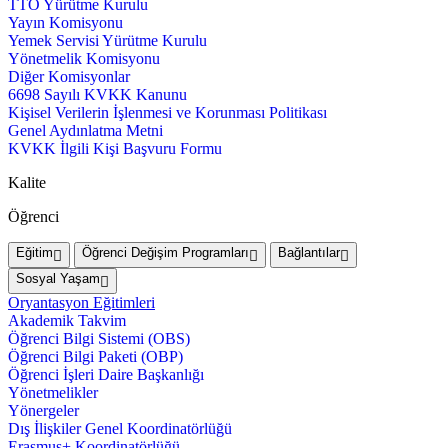
TTO Yürütme Kurulu
Yayın Komisyonu
Yemek Servisi Yürütme Kurulu
Yönetmelik Komisyonu
Diğer Komisyonlar
6698 Sayılı KVKK Kanunu
Kişisel Verilerin İşlenmesi ve Korunması Politikası
Genel Aydınlatma Metni
KVKK İlgili Kişi Başvuru Formu
Kalite
Öğrenci
Eğitim
Öğrenci Değişim Programları
Bağlantılar
Sosyal Yaşam
Oryantasyon Eğitimleri
Akademik Takvim
Öğrenci Bilgi Sistemi (OBS)
Öğrenci Bilgi Paketi (OBP)
Öğrenci İşleri Daire Başkanlığı
Yönetmelikler
Yönergeler
Dış İlişkiler Genel Koordinatörlüğü
Erasmus+ Koordinatörlüğü