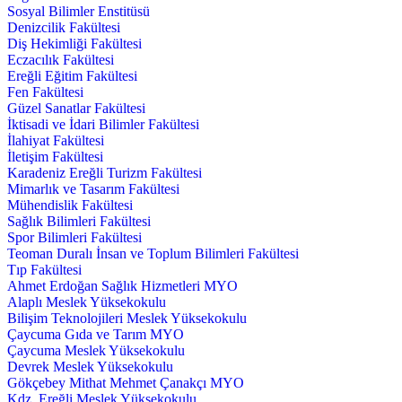
Sosyal Bilimler Enstitüsü
Denizcilik Fakültesi
Diş Hekimliği Fakültesi
Eczacılık Fakültesi
Ereğli Eğitim Fakültesi
Fen Fakültesi
Güzel Sanatlar Fakültesi
İktisadi ve İdari Bilimler Fakültesi
İlahiyat Fakültesi
İletişim Fakültesi
Karadeniz Ereğli Turizm Fakültesi
Mimarlık ve Tasarım Fakültesi
Mühendislik Fakültesi
Sağlık Bilimleri Fakültesi
Spor Bilimleri Fakültesi
Teoman Duralı İnsan ve Toplum Bilimleri Fakültesi
Tıp Fakültesi
Ahmet Erdoğan Sağlık Hizmetleri MYO
Alaplı Meslek Yüksekokulu
Bilişim Teknolojileri Meslek Yüksekokulu
Çaycuma Gıda ve Tarım MYO
Çaycuma Meslek Yüksekokulu
Devrek Meslek Yüksekokulu
Gökçebey Mithat Mehmet Çanakçı MYO
Kdz. Ereğli Meslek Yüksekokulu