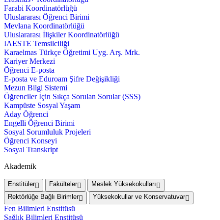
Farabi Koordinatörlüğü
Uluslararası Öğrenci Birimi
Mevlana Koordinatörlüğü
Uluslararası İlişkiler Koordinatörlüğü
IAESTE Temsilciliği
Karaelmas Türkçe Öğretimi Uyg. Arş. Mrk.
Kariyer Merkezi
Öğrenci E-posta
E-posta ve Eduroam Şifre Değişikliği
Mezun Bilgi Sistemi
Öğrenciler İçin Sıkça Sorulan Sorular (SSS)
Kampüste Sosyal Yaşam
Aday Öğrenci
Engelli Öğrenci Birimi
Sosyal Sorumluluk Projeleri
Öğrenci Konseyi
Sosyal Transkript
Akademik
Enstitüler
Fakülteler
Meslek Yüksekokulları
Rektörlüğe Bağlı Birimler
Yüksekokullar ve Konservatuvar
Fen Bilimleri Enstitüsü
Sağlık Bilimleri Enstitüsü