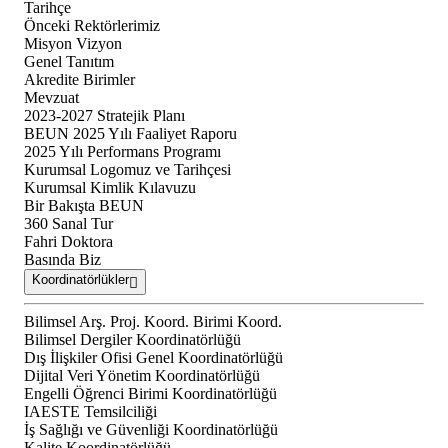
Tarihçe
Önceki Rektörlerimiz
Misyon Vizyon
Genel Tanıtım
Akredite Birimler
Mevzuat
2023-2027 Stratejik Planı
BEUN 2025 Yılı Faaliyet Raporu
2025 Yılı Performans Programı
Kurumsal Logomuz ve Tarihçesi
Kurumsal Kimlik Kılavuzu
Bir Bakışta BEUN
360 Sanal Tur
Fahri Doktora
Basında Biz
Koordinatörlükler
Bilimsel Arş. Proj. Koord. Birimi Koord.
Bilimsel Dergiler Koordinatörlüğü
Dış İlişkiler Ofisi Genel Koordinatörlüğü
Dijital Veri Yönetim Koordinatörlüğü
Engelli Öğrenci Birimi Koordinatörlüğü
IAESTE Temsilciliği
İş Sağlığı ve Güvenliği Koordinatörlüğü
Kalite Koordinatörlüğü