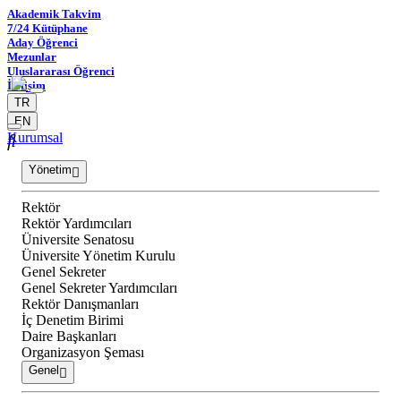
Akademik Takvim
7/24 Kütüphane
Aday Öğrenci
Mezunlar
Uluslararası Öğrenci
İletişim
TR
EN
Kurumsal
Yönetim
Rektör
Rektör Yardımcıları
Üniversite Senatosu
Üniversite Yönetim Kurulu
Genel Sekreter
Genel Sekreter Yardımcıları
Rektör Danışmanları
İç Denetim Birimi
Daire Başkanları
Organizasyon Şeması
Genel