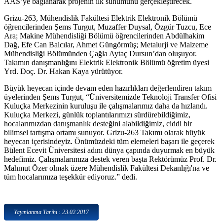
AAS’ye bağlanarak projenin ilk sunumunu gerçekleştirecek.
Grizu-263, Mühendislik Fakültesi Elektrik Elektronik Bölümü
öğrencilerinden Şems Turgut, Muzaffer Duysal, Özgür Tuzcu, Ece
Ara; Makine Mühendisliği Bölümü öğrencilerinden Abdülhakim
Dağ, Efe Can Balcılar, Ahmet Güngörmüş; Metalurji ve Malzeme
Mühendisliği Bölümünden Çağla Aytaç Dursun’dan oluşuyor.
Takımın danışmanlığını Elektrik Elektronik Bölümü öğretim üyesi
Yrd. Doç. Dr. Hakan Kaya yürütüyor.
Büyük heyecan içinde devam eden hazırlıkları değerlendiren takım
üyelerinden Şems Turgut, “Üniversitemizde Teknoloji Transfer Ofisi
Kuluçka Merkezinin kuruluşu ile çalışmalarımız daha da hızlandı.
Kuluçka Merkezi, günlük toplantılarımızı sürdürebildiğimiz,
hocalarımızdan danışmanlık desteğini alabildiğimiz, ciddi bir
bilimsel tartışma ortamı sunuyor. Grizu-263 Takımı olarak büyük
heyecan içerisindeyiz. Önümüzdeki tüm elemeleri başarı ile geçerek
Bülent Ecevit Üniversitesi adını dünya çapında duyurmak en büyük
hedefimiz. Çalışmalarımıza destek veren başta Rektörümüz Prof. Dr.
Mahmut Özer olmak üzere Mühendislik Fakültesi Dekanlığı'na ve
tüm hocalarımıza teşekkür ediyoruz.” dedi.
Yayınlanma Tarihi : 23.02.2017