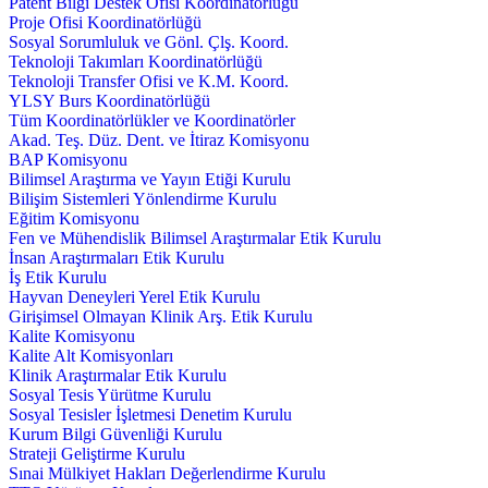
Patent Bilgi Destek Ofisi Koordinatörlüğü
Proje Ofisi Koordinatörlüğü
Sosyal Sorumluluk ve Gönl. Çlş. Koord.
Teknoloji Takımları Koordinatörlüğü
Teknoloji Transfer Ofisi ve K.M. Koord.
YLSY Burs Koordinatörlüğü
Tüm Koordinatörlükler ve Koordinatörler
Akad. Teş. Düz. Dent. ve İtiraz Komisyonu
BAP Komisyonu
Bilimsel Araştırma ve Yayın Etiği Kurulu
Bilişim Sistemleri Yönlendirme Kurulu
Eğitim Komisyonu
Fen ve Mühendislik Bilimsel Araştırmalar Etik Kurulu
İnsan Araştırmaları Etik Kurulu
İş Etik Kurulu
Hayvan Deneyleri Yerel Etik Kurulu
Girişimsel Olmayan Klinik Arş. Etik Kurulu
Kalite Komisyonu
Kalite Alt Komisyonları
Klinik Araştırmalar Etik Kurulu
Sosyal Tesis Yürütme Kurulu
Sosyal Tesisler İşletmesi Denetim Kurulu
Kurum Bilgi Güvenliği Kurulu
Strateji Geliştirme Kurulu
Sınai Mülkiyet Hakları Değerlendirme Kurulu