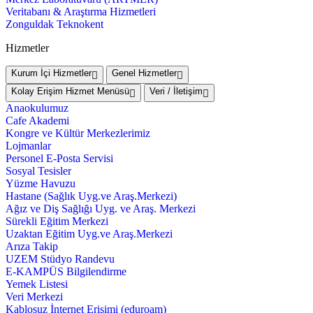
Veritabanı & Araştırma Hizmetleri
Zonguldak Teknokent
Hizmetler
Kurum İçi Hizmetler
Genel Hizmetler
Kolay Erişim Hizmet Menüsü
Veri / İletişim
Anaokulumuz
Cafe Akademi
Kongre ve Kültür Merkezlerimiz
Lojmanlar
Personel E-Posta Servisi
Sosyal Tesisler
Yüzme Havuzu
Hastane (Sağlık Uyg.ve Araş.Merkezi)
Ağız ve Diş Sağlığı Uyg. ve Araş. Merkezi
Sürekli Eğitim Merkezi
Uzaktan Eğitim Uyg.ve Araş.Merkezi
Arıza Takip
UZEM Stüdyo Randevu
E-KAMPÜS Bilgilendirme
Yemek Listesi
Veri Merkezi
Kablosuz İnternet Erişimi (eduroam)