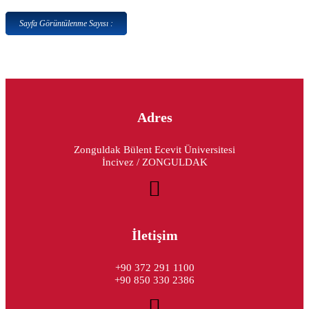
Sayfa Görüntülenme Sayısı :
Adres
Zonguldak Bülent Ecevit Üniversitesi
İncivez / ZONGULDAK
İletişim
+90 372 291 1100
+90 850 330 2386