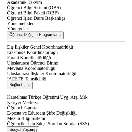
Akademik Takvim
Öğrenci Bilgi Sistemi (OBS)
Öğrenci Bilgi Paketi (OBP)
Öğrenci İşleri Daire Başkanlığı
Yönetmelikler
Yönergeler
Öğrenci Değişim Programları
Dış İlişkiler Genel Koordinatörlüğü
Erasmus+ Koordinatörlüğü
Farabi Koordinatörlüğü
Uluslararası Öğrenci Birimi
Mevlana Koordinatörlüğü
Uluslararası İlişkiler Koordinatörlüğü
IAESTE Temsilciliği
Bağlantılar
Karaelmas Türkçe Öğretimi Uyg. Arş. Mrk.
Kariyer Merkezi
Öğrenci E-posta
E-posta ve Eduroam Şifre Değişikliği
Mezun Bilgi Sistemi
Öğrenciler İçin Sıkça Sorulan Sorular (SSS)
Sosyal Yaşam