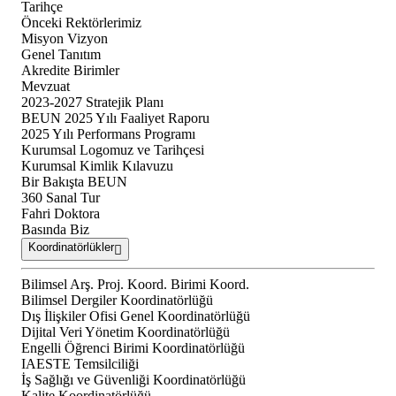
Tarihçe
Önceki Rektörlerimiz
Misyon Vizyon
Genel Tanıtım
Akredite Birimler
Mevzuat
2023-2027 Stratejik Planı
BEUN 2025 Yılı Faaliyet Raporu
2025 Yılı Performans Programı
Kurumsal Logomuz ve Tarihçesi
Kurumsal Kimlik Kılavuzu
Bir Bakışta BEUN
360 Sanal Tur
Fahri Doktora
Basında Biz
Koordinatörlükler
Bilimsel Arş. Proj. Koord. Birimi Koord.
Bilimsel Dergiler Koordinatörlüğü
Dış İlişkiler Ofisi Genel Koordinatörlüğü
Dijital Veri Yönetim Koordinatörlüğü
Engelli Öğrenci Birimi Koordinatörlüğü
IAESTE Temsilciliği
İş Sağlığı ve Güvenliği Koordinatörlüğü
Kalite Koordinatörlüğü