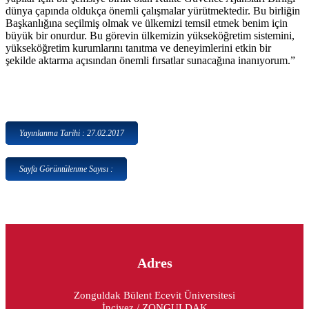
dünya çapında oldukça önemli çalışmalar yürütmektedir. Bu birliğin
Başkanlığına seçilmiş olmak ve ülkemizi temsil etmek benim için
büyük bir onurdur. Bu görevin ülkemizin yükseköğretim sistemini,
yükseköğretim kurumlarını tanıtma ve deneyimlerini etkin bir
şekilde aktarma açısından önemli fırsatlar sunacağına inanıyorum.”
Yayınlanma Tarihi : 27.02.2017
Sayfa Görüntülenme Sayısı :
Adres
Zonguldak Bülent Ecevit Üniversitesi
İncivez / ZONGULDAK