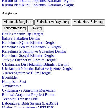
Kurum İdari Kurul Toplantısı Kararları - Eğitim
Kurum İdari Kurul Toplantısı Kararları - Sağlık
Araştırma
Akademik Dergiler
Etkinlikler ve Yayınlar
Merkezler / Birimler
Laboratuvarlar
Linkler
Batı Karadeniz Tıp Dergisi
İlahiyat Fakültesi Dergisi
Karaelmas Eğitim Bilimleri Dergisi
Karaelmas Fen ve Mühendislik Dergisi
Karaelmas İş Sağlığı ve Güvenliği Dergisi
Karaelmas Sosyal Bilimler Dergisi
Türkiye Diyabet ve Obezite Dergisi
Uluslararası Diş Hekimliği Bilimleri Dergisi
Uluslararası Yönetim İktisat ve İşletme Dergisi
Yükseköğretim ve Bilim Dergisi
Etkinlikler
Kampüsün Sesi
Yayınlarımız
Uygulama ve Araştırma Merkezleri
Bilimsel Araştırma Projeleri Birimi
Teknoloji Transfer Ofisi
Laboratuvar Bilgi Sistemi (LABSİS)
Merkez Laboratuvaru (ARTMER)