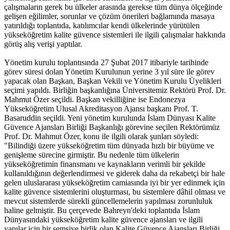
çalışmaların gerek bu ülkeler arasında gerekse tüm dünya ölçeğinde
gelişen eğilimler, sorunlar ve çözüm önerileri bağlamında masaya
yatırıldığı toplantıda, katılımcılar kendi ülkelerinde yürütülen
yükseköğretim kalite güvence sistemleri ile ilgili çalışmalar hakkında
görüş alış verişi yaptılar.
Yönetim kurulu toplantısında 27 Şubat 2017 itibariyle tarihinde
görev süresi dolan Yönetim Kurulunun yerine 3 yıl süre ile görev
yapacak olan Başkan, Başkan Vekili ve Yönetim Kurulu Üyelikleri
seçimi yapıldı. Birliğin başkanlığına Üniversitemiz Rektörü Prof. Dr.
Mahmut Özer seçildi. Başkan vekilliğine ise Endonezya
Yükseköğretim Ulusal Akreditasyon Ajansı başkanı Prof. T.
Basaruddin seçildi. Yeni yönetim kurulunda İslam Dünyası Kalite
Güvence Ajansları Birliği Başkanlığı görevine seçilen Rektörümüz
Prof. Dr. Mahmut Özer, konu ile ilgili olarak şunları söyledi:
"Bilindiği üzere yükseköğretim tüm dünyada hızlı bir büyüme ve
genişleme sürecine girmiştir. Bu nedenle tüm ülkelerin
yükseköğretimin finansmanı ve kaynakların verimli bir şekilde
kullanıldığının değerlendirmesi ve giderek daha da rekabetçi bir hale
gelen uluslararası yükseköğretim camiasında iyi bir yer edinmek için
kalite güvence sistemlerini oluşturması, bu sistemlere dâhil olması ve
mevcut sistemlerde sürekli güncellemelerin yapılması zorunluluk
haline gelmiştir. Bu çerçevede Bahreyn'deki toplantıda İslam
Dünyasındaki yükseköğretim kalite güvence ajansları ve ilgili
yapılar için bir şemsiye birlik olan Kalite Güvence Ajansları Birliği