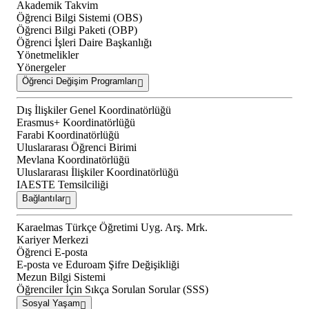
Akademik Takvim
Öğrenci Bilgi Sistemi (OBS)
Öğrenci Bilgi Paketi (OBP)
Öğrenci İşleri Daire Başkanlığı
Yönetmelikler
Yönergeler
Öğrenci Değişim Programları
Dış İlişkiler Genel Koordinatörlüğü
Erasmus+ Koordinatörlüğü
Farabi Koordinatörlüğü
Uluslararası Öğrenci Birimi
Mevlana Koordinatörlüğü
Uluslararası İlişkiler Koordinatörlüğü
IAESTE Temsilciliği
Bağlantılar
Karaelmas Türkçe Öğretimi Uyg. Arş. Mrk.
Kariyer Merkezi
Öğrenci E-posta
E-posta ve Eduroam Şifre Değişikliği
Mezun Bilgi Sistemi
Öğrenciler İçin Sıkça Sorulan Sorular (SSS)
Sosyal Yaşam