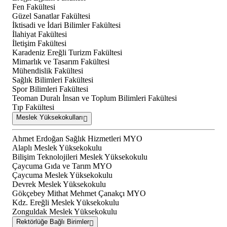
Fen Fakültesi
Güzel Sanatlar Fakültesi
İktisadi ve İdari Bilimler Fakültesi
İlahiyat Fakültesi
İletişim Fakültesi
Karadeniz Ereğli Turizm Fakültesi
Mimarlık ve Tasarım Fakültesi
Mühendislik Fakültesi
Sağlık Bilimleri Fakültesi
Spor Bilimleri Fakültesi
Teoman Duralı İnsan ve Toplum Bilimleri Fakültesi
Tıp Fakültesi
Meslek Yüksekokulları
Ahmet Erdoğan Sağlık Hizmetleri MYO
Alaplı Meslek Yüksekokulu
Bilişim Teknolojileri Meslek Yüksekokulu
Çaycuma Gıda ve Tarım MYO
Çaycuma Meslek Yüksekokulu
Devrek Meslek Yüksekokulu
Gökçebey Mithat Mehmet Çanakçı MYO
Kdz. Ereğli Meslek Yüksekokulu
Zonguldak Meslek Yüksekokulu
Rektörlüğe Bağlı Birimler