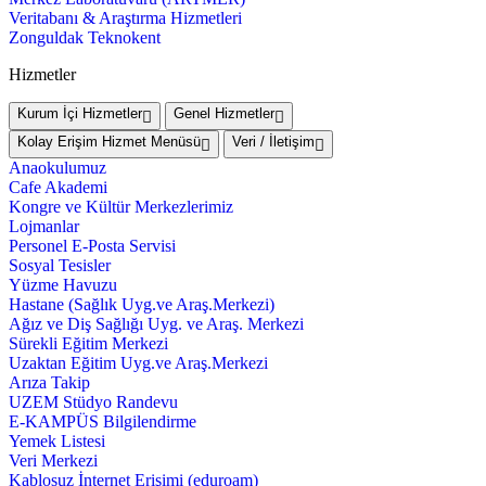
Veritabanı & Araştırma Hizmetleri
Zonguldak Teknokent
Hizmetler
Kurum İçi Hizmetler
Genel Hizmetler
Kolay Erişim Hizmet Menüsü
Veri / İletişim
Anaokulumuz
Cafe Akademi
Kongre ve Kültür Merkezlerimiz
Lojmanlar
Personel E-Posta Servisi
Sosyal Tesisler
Yüzme Havuzu
Hastane (Sağlık Uyg.ve Araş.Merkezi)
Ağız ve Diş Sağlığı Uyg. ve Araş. Merkezi
Sürekli Eğitim Merkezi
Uzaktan Eğitim Uyg.ve Araş.Merkezi
Arıza Takip
UZEM Stüdyo Randevu
E-KAMPÜS Bilgilendirme
Yemek Listesi
Veri Merkezi
Kablosuz İnternet Erişimi (eduroam)