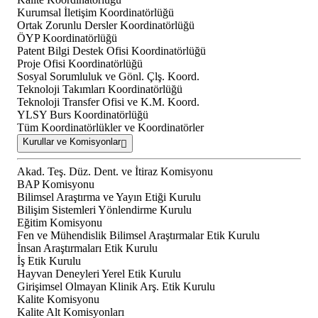
Kurumsal İletişim Koordinatörlüğü
Ortak Zorunlu Dersler Koordinatörlüğü
ÖYP Koordinatörlüğü
Patent Bilgi Destek Ofisi Koordinatörlüğü
Proje Ofisi Koordinatörlüğü
Sosyal Sorumluluk ve Gönl. Çlş. Koord.
Teknoloji Takımları Koordinatörlüğü
Teknoloji Transfer Ofisi ve K.M. Koord.
YLSY Burs Koordinatörlüğü
Tüm Koordinatörlükler ve Koordinatörler
Kurullar ve Komisyonlar
Akad. Teş. Düz. Dent. ve İtiraz Komisyonu
BAP Komisyonu
Bilimsel Araştırma ve Yayın Etiği Kurulu
Bilişim Sistemleri Yönlendirme Kurulu
Eğitim Komisyonu
Fen ve Mühendislik Bilimsel Araştırmalar Etik Kurulu
İnsan Araştırmaları Etik Kurulu
İş Etik Kurulu
Hayvan Deneyleri Yerel Etik Kurulu
Girişimsel Olmayan Klinik Arş. Etik Kurulu
Kalite Komisyonu
Kalite Alt Komisyonları