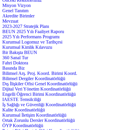
Önceki Rektörlerimiz
Misyon Vizyon
Genel Tanıtım
Akredite Birimler
Mevzuat
2023-2027 Stratejik Planı
BEUN 2025 Yılı Faaliyet Raporu
2025 Yılı Performans Programı
Kurumsal Logomuz ve Tarihçesi
Kurumsal Kimlik Kılavuzu
Bir Bakışta BEUN
360 Sanal Tur
Fahri Doktora
Basında Biz
Bilimsel Arş. Proj. Koord. Birimi Koord.
Bilimsel Dergiler Koordinatörlüğü
Dış İlişkiler Ofisi Genel Koordinatörlüğü
Dijital Veri Yönetim Koordinatörlüğü
Engelli Öğrenci Birimi Koordinatörlüğü
IAESTE Temsilciliği
İş Sağlığı ve Güvenliği Koordinatörlüğü
Kalite Koordinatörlüğü
Kurumsal İletişim Koordinatörlüğü
Ortak Zorunlu Dersler Koordinatörlüğü
ÖYP Koordinatörlüğü