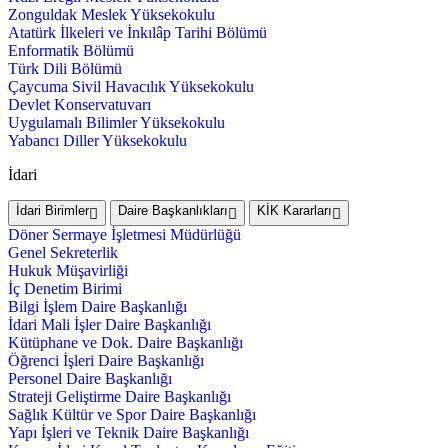
Zonguldak Meslek Yüksekokulu
Atatürk İlkeleri ve İnkılâp Tarihi Bölümü
Enformatik Bölümü
Türk Dili Bölümü
Çaycuma Sivil Havacılık Yüksekokulu
Devlet Konservatuvarı
Uygulamalı Bilimler Yüksekokulu
Yabancı Diller Yüksekokulu
İdari
İdari Birimler
Daire Başkanlıkları
KİK Kararları
Döner Sermaye İşletmesi Müdürlüğü
Genel Sekreterlik
Hukuk Müşavirliği
İç Denetim Birimi
Bilgi İşlem Daire Başkanlığı
İdari Mali İşler Daire Başkanlığı
Kütüphane ve Dok. Daire Başkanlığı
Öğrenci İşleri Daire Başkanlığı
Personel Daire Başkanlığı
Strateji Geliştirme Daire Başkanlığı
Sağlık Kültür ve Spor Daire Başkanlığı
Yapı İşleri ve Teknik Daire Başkanlığı