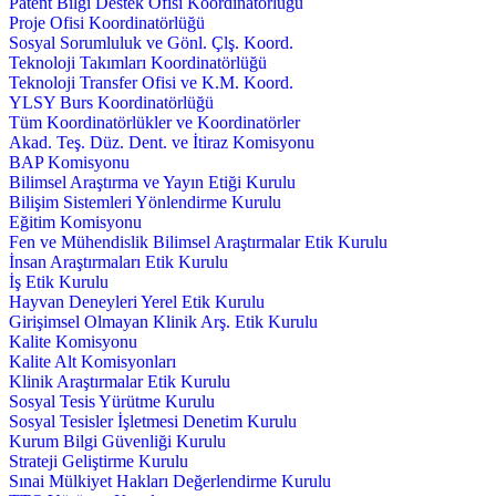
Patent Bilgi Destek Ofisi Koordinatörlüğü
Proje Ofisi Koordinatörlüğü
Sosyal Sorumluluk ve Gönl. Çlş. Koord.
Teknoloji Takımları Koordinatörlüğü
Teknoloji Transfer Ofisi ve K.M. Koord.
YLSY Burs Koordinatörlüğü
Tüm Koordinatörlükler ve Koordinatörler
Akad. Teş. Düz. Dent. ve İtiraz Komisyonu
BAP Komisyonu
Bilimsel Araştırma ve Yayın Etiği Kurulu
Bilişim Sistemleri Yönlendirme Kurulu
Eğitim Komisyonu
Fen ve Mühendislik Bilimsel Araştırmalar Etik Kurulu
İnsan Araştırmaları Etik Kurulu
İş Etik Kurulu
Hayvan Deneyleri Yerel Etik Kurulu
Girişimsel Olmayan Klinik Arş. Etik Kurulu
Kalite Komisyonu
Kalite Alt Komisyonları
Klinik Araştırmalar Etik Kurulu
Sosyal Tesis Yürütme Kurulu
Sosyal Tesisler İşletmesi Denetim Kurulu
Kurum Bilgi Güvenliği Kurulu
Strateji Geliştirme Kurulu
Sınai Mülkiyet Hakları Değerlendirme Kurulu