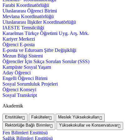
Farabi Koordinatörlüğü
Uluslararası Öğrenci Birimi
Mevlana Koordinatörlüğü
Uluslararası İlişkiler Koordinatörlüğü
IAESTE Temsilciliği
Karaelmas Türkçe Öğretimi Uyg. Arş. Mrk.
Kariyer Merkezi
Öğrenci E-posta
E-posta ve Eduroam Şifre Değişikliği
Mezun Bilgi Sistemi
Öğrenciler İçin Sıkça Sorulan Sorular (SSS)
Kampüste Sosyal Yaşam
Aday Öğrenci
Engelli Öğrenci Birimi
Sosyal Sorumluluk Projeleri
Öğrenci Konseyi
Sosyal Transkript
Akademik
Enstitüler
Fakülteler
Meslek Yüksekokulları
Rektörlüğe Bağlı Birimler
Yüksekokullar ve Konservatuvar
Fen Bilimleri Enstitüsü
Sağlık Bilimleri Enstitüsü