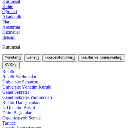
Kurumsal
Kalite
Öğrenci
Akademik
İdari
Araştırma
Hizmetler
İletişim
Kurumsal
Yönetim
Genel
Koordinatörlükler
Kurullar ve Komisyonlar
KVKK
Rektör
Rektör Yardımcıları
Üniversite Senatosu
Üniversite Yönetim Kurulu
Genel Sekreter
Genel Sekreter Yardımcıları
Rektör Danışmanları
İç Denetim Birimi
Daire Başkanları
Organizasyon Şeması
Tarihçe