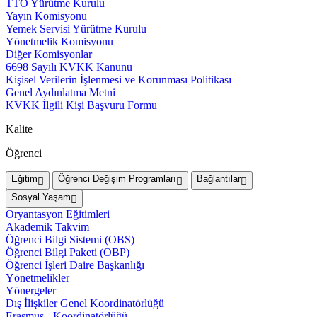
TTO Yürütme Kurulu
Yayın Komisyonu
Yemek Servisi Yürütme Kurulu
Yönetmelik Komisyonu
Diğer Komisyonlar
6698 Sayılı KVKK Kanunu
Kişisel Verilerin İşlenmesi ve Korunması Politikası
Genel Aydınlatma Metni
KVKK İlgili Kişi Başvuru Formu
Kalite
Öğrenci
Eğitim
Öğrenci Değişim Programları
Bağlantılar
Sosyal Yaşam
Oryantasyon Eğitimleri
Akademik Takvim
Öğrenci Bilgi Sistemi (OBS)
Öğrenci Bilgi Paketi (OBP)
Öğrenci İşleri Daire Başkanlığı
Yönetmelikler
Yönergeler
Dış İlişkiler Genel Koordinatörlüğü
Erasmus+ Koordinatörlüğü