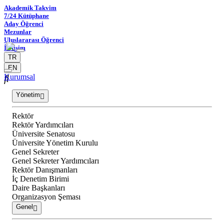
Akademik Takvim
7/24 Kütüphane
Aday Öğrenci
Mezunlar
Uluslararası Öğrenci
İletişim
TR
EN
Kurumsal
Yönetim
Rektör
Rektör Yardımcıları
Üniversite Senatosu
Üniversite Yönetim Kurulu
Genel Sekreter
Genel Sekreter Yardımcıları
Rektör Danışmanları
İç Denetim Birimi
Daire Başkanları
Organizasyon Şeması
Genel