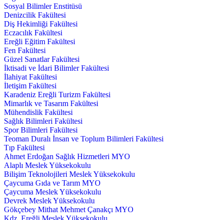
Sosyal Bilimler Enstitüsü
Denizcilik Fakültesi
Diş Hekimliği Fakültesi
Eczacılık Fakültesi
Ereğli Eğitim Fakültesi
Fen Fakültesi
Güzel Sanatlar Fakültesi
İktisadi ve İdari Bilimler Fakültesi
İlahiyat Fakültesi
İletişim Fakültesi
Karadeniz Ereğli Turizm Fakültesi
Mimarlık ve Tasarım Fakültesi
Mühendislik Fakültesi
Sağlık Bilimleri Fakültesi
Spor Bilimleri Fakültesi
Teoman Duralı İnsan ve Toplum Bilimleri Fakültesi
Tıp Fakültesi
Ahmet Erdoğan Sağlık Hizmetleri MYO
Alaplı Meslek Yüksekokulu
Bilişim Teknolojileri Meslek Yüksekokulu
Çaycuma Gıda ve Tarım MYO
Çaycuma Meslek Yüksekokulu
Devrek Meslek Yüksekokulu
Gökçebey Mithat Mehmet Çanakçı MYO
Kdz. Ereğli Meslek Yüksekokulu