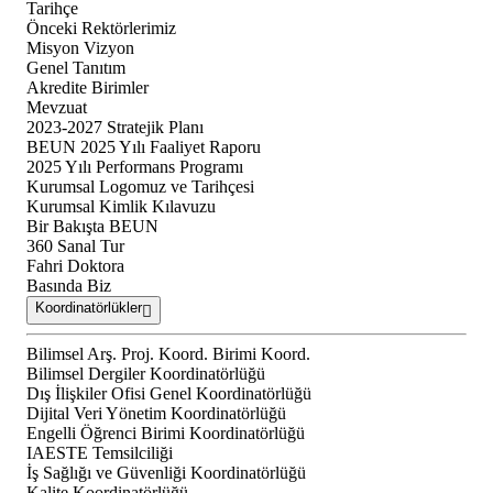
Tarihçe
Önceki Rektörlerimiz
Misyon Vizyon
Genel Tanıtım
Akredite Birimler
Mevzuat
2023-2027 Stratejik Planı
BEUN 2025 Yılı Faaliyet Raporu
2025 Yılı Performans Programı
Kurumsal Logomuz ve Tarihçesi
Kurumsal Kimlik Kılavuzu
Bir Bakışta BEUN
360 Sanal Tur
Fahri Doktora
Basında Biz
Koordinatörlükler
Bilimsel Arş. Proj. Koord. Birimi Koord.
Bilimsel Dergiler Koordinatörlüğü
Dış İlişkiler Ofisi Genel Koordinatörlüğü
Dijital Veri Yönetim Koordinatörlüğü
Engelli Öğrenci Birimi Koordinatörlüğü
IAESTE Temsilciliği
İş Sağlığı ve Güvenliği Koordinatörlüğü
Kalite Koordinatörlüğü