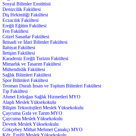
Sosyal Bilimler Enstitüsü
Denizcilik Fakültesi
Diş Hekimliği Fakültesi
Eczacılık Fakültesi
Ereğli Eğitim Fakültesi
Fen Fakültesi
Güzel Sanatlar Fakültesi
İktisadi ve İdari Bilimler Fakültesi
İlahiyat Fakültesi
İletişim Fakültesi
Karadeniz Ereğli Turizm Fakültesi
Mimarlık ve Tasarım Fakültesi
Mühendislik Fakültesi
Sağlık Bilimleri Fakültesi
Spor Bilimleri Fakültesi
Teoman Duralı İnsan ve Toplum Bilimleri Fakültesi
Tıp Fakültesi
Ahmet Erdoğan Sağlık Hizmetleri MYO
Alaplı Meslek Yüksekokulu
Bilişim Teknolojileri Meslek Yüksekokulu
Çaycuma Gıda ve Tarım MYO
Çaycuma Meslek Yüksekokulu
Devrek Meslek Yüksekokulu
Gökçebey Mithat Mehmet Çanakçı MYO
Kdz. Ereğli Meslek Yüksekokulu