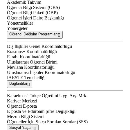
Akademik Takvim
Öğrenci Bilgi Sistemi (OBS)
Öğrenci Bilgi Paketi (OBP)
Öğrenci İşleri Daire Başkanlığı
Yönetmelikler
Yönergeler
Öğrenci Değişim Programları
Dış İlişkiler Genel Koordinatörlüğü
Erasmus+ Koordinatörlüğü
Farabi Koordinatörlüğü
Uluslararası Öğrenci Birimi
Mevlana Koordinatörlüğü
Uluslararası İlişkiler Koordinatörlüğü
IAESTE Temsilciliği
Bağlantılar
Karaelmas Türkçe Öğretimi Uyg. Arş. Mrk.
Kariyer Merkezi
Öğrenci E-posta
E-posta ve Eduroam Şifre Değişikliği
Mezun Bilgi Sistemi
Öğrenciler İçin Sıkça Sorulan Sorular (SSS)
Sosyal Yaşam