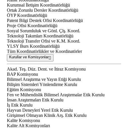
Kurumsal İletişim Koordinatörlüğü
Ortak Zorunlu Dersler Koordinatörlüğü
ÖYP Koordinatörlüğü
Patent Bilgi Destek Ofisi Koordinatörlüğü
Proje Ofisi Koordinatörlüğü
Sosyal Sorumluluk ve Gönl. Çlş. Koord.
Teknoloji Takımları Koordinatörlüğü
Teknoloji Transfer Ofisi ve K.M. Koord.
YLSY Burs Koordinatörlüğü
Tüm Koordinatörlükler ve Koordinatörler
Kurullar ve Komisyonlar
Akad. Teş. Düz. Dent. ve İtiraz Komisyonu
BAP Komisyonu
Bilimsel Araştırma ve Yayın Etiği Kurulu
Bilişim Sistemleri Yönlendirme Kurulu
Eğitim Komisyonu
Fen ve Mühendislik Bilimsel Araştırmalar Etik Kurulu
İnsan Araştırmaları Etik Kurulu
İş Etik Kurulu
Hayvan Deneyleri Yerel Etik Kurulu
Girişimsel Olmayan Klinik Arş. Etik Kurulu
Kalite Komisyonu
Kalite Alt Komisyonları