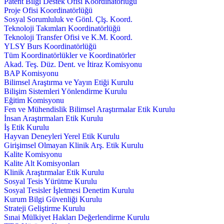
Patent Bilgi Destek Ofisi Koordinatörlüğü
Proje Ofisi Koordinatörlüğü
Sosyal Sorumluluk ve Gönl. Çlş. Koord.
Teknoloji Takımları Koordinatörlüğü
Teknoloji Transfer Ofisi ve K.M. Koord.
YLSY Burs Koordinatörlüğü
Tüm Koordinatörlükler ve Koordinatörler
Akad. Teş. Düz. Dent. ve İtiraz Komisyonu
BAP Komisyonu
Bilimsel Araştırma ve Yayın Etiği Kurulu
Bilişim Sistemleri Yönlendirme Kurulu
Eğitim Komisyonu
Fen ve Mühendislik Bilimsel Araştırmalar Etik Kurulu
İnsan Araştırmaları Etik Kurulu
İş Etik Kurulu
Hayvan Deneyleri Yerel Etik Kurulu
Girişimsel Olmayan Klinik Arş. Etik Kurulu
Kalite Komisyonu
Kalite Alt Komisyonları
Klinik Araştırmalar Etik Kurulu
Sosyal Tesis Yürütme Kurulu
Sosyal Tesisler İşletmesi Denetim Kurulu
Kurum Bilgi Güvenliği Kurulu
Strateji Geliştirme Kurulu
Sınai Mülkiyet Hakları Değerlendirme Kurulu