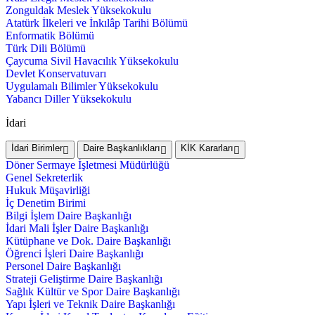
Zonguldak Meslek Yüksekokulu
Atatürk İlkeleri ve İnkılâp Tarihi Bölümü
Enformatik Bölümü
Türk Dili Bölümü
Çaycuma Sivil Havacılık Yüksekokulu
Devlet Konservatuvarı
Uygulamalı Bilimler Yüksekokulu
Yabancı Diller Yüksekokulu
İdari
İdari Birimler
Daire Başkanlıkları
KİK Kararları
Döner Sermaye İşletmesi Müdürlüğü
Genel Sekreterlik
Hukuk Müşavirliği
İç Denetim Birimi
Bilgi İşlem Daire Başkanlığı
İdari Mali İşler Daire Başkanlığı
Kütüphane ve Dok. Daire Başkanlığı
Öğrenci İşleri Daire Başkanlığı
Personel Daire Başkanlığı
Strateji Geliştirme Daire Başkanlığı
Sağlık Kültür ve Spor Daire Başkanlığı
Yapı İşleri ve Teknik Daire Başkanlığı