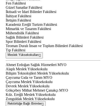
Fen Fakültesi
Güzel Sanatlar Fakültesi
İktisadi ve İdari Bilimler Fakültesi
İlahiyat Fakültesi
İletişim Fakültesi
Karadeniz Ereğli Turizm Fakültesi
Mimarlık ve Tasarım Fakültesi
Mühendislik Fakültesi
Sağlık Bilimleri Fakültesi
Spor Bilimleri Fakültesi
Teoman Duralı İnsan ve Toplum Bilimleri Fakültesi
Tıp Fakültesi
Meslek Yüksekokulları
Ahmet Erdoğan Sağlık Hizmetleri MYO
Alaplı Meslek Yüksekokulu
Bilişim Teknolojileri Meslek Yüksekokulu
Çaycuma Gıda ve Tarım MYO
Çaycuma Meslek Yüksekokulu
Devrek Meslek Yüksekokulu
Gökçebey Mithat Mehmet Çanakçı MYO
Kdz. Ereğli Meslek Yüksekokulu
Zonguldak Meslek Yüksekokulu
Rektörlüğe Bağlı Birimler