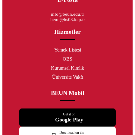
info@beun.edu.tr
beun@hs03.kep.tr
Hizmetler
Yemek Listesi
OBS
Kurumsal Kimlik
Üniversite Vakfı
BEUN Mobil
Get it on
Google Play
Download on the