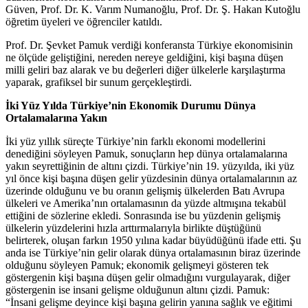
Güven, Prof. Dr. K. Varım Numanoğlu, Prof. Dr. Ş. Hakan Kutoğlu
öğretim üyeleri ve öğrenciler katıldı.
Prof. Dr. Şevket Pamuk verdiği konferansta Türkiye ekonomisinin
ne ölçüde geliştiğini, nereden nereye geldiğini, kişi başına düşen
milli geliri baz alarak ve bu değerleri diğer ülkelerle karşılaştırma
yaparak, grafiksel bir sunum gerçekleştirdi.
İki Yüz Yılda Türkiye’nin Ekonomik Durumu Dünya
Ortalamalarına Yakın
İki yüz yıllık süreçte Türkiye’nin farklı ekonomi modellerini
denediğini söyleyen Pamuk, sonuçların hep dünya ortalamalarına
yakın seyrettiğinin de altını çizdi. Türkiye’nin 19. yüzyılda, iki yüz
yıl önce kişi başına düşen gelir yüzdesinin dünya ortalamalarının az
üzerinde olduğunu ve bu oranın gelişmiş ülkelerden Batı Avrupa
ülkeleri ve Amerika’nın ortalamasının da yüzde altmışına tekabül
ettiğini de sözlerine ekledi. Sonrasında ise bu yüzdenin gelişmiş
ülkelerin yüzdelerini hızla arttırmalarıyla birlikte düştüğünü
belirterek, oluşan farkın 1950 yılına kadar büyüdüğünü ifade etti. Şu
anda ise Türkiye’nin gelir olarak dünya ortalamasının biraz üzerinde
olduğunu söyleyen Pamuk; ekonomik gelişmeyi gösteren tek
göstergenin kişi başına düşen gelir olmadığını vurgulayarak, diğer
göstergenin ise insani gelişme olduğunun altını çizdi. Pamuk:
“İnsani gelişme deyince kişi başına gelirin yanına sağlık ve eğitimi