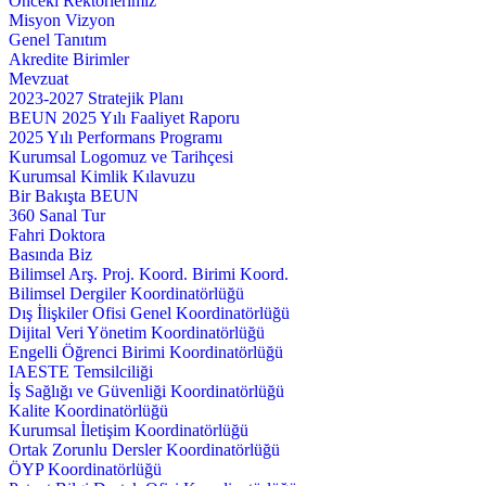
Önceki Rektörlerimiz
Misyon Vizyon
Genel Tanıtım
Akredite Birimler
Mevzuat
2023-2027 Stratejik Planı
BEUN 2025 Yılı Faaliyet Raporu
2025 Yılı Performans Programı
Kurumsal Logomuz ve Tarihçesi
Kurumsal Kimlik Kılavuzu
Bir Bakışta BEUN
360 Sanal Tur
Fahri Doktora
Basında Biz
Bilimsel Arş. Proj. Koord. Birimi Koord.
Bilimsel Dergiler Koordinatörlüğü
Dış İlişkiler Ofisi Genel Koordinatörlüğü
Dijital Veri Yönetim Koordinatörlüğü
Engelli Öğrenci Birimi Koordinatörlüğü
IAESTE Temsilciliği
İş Sağlığı ve Güvenliği Koordinatörlüğü
Kalite Koordinatörlüğü
Kurumsal İletişim Koordinatörlüğü
Ortak Zorunlu Dersler Koordinatörlüğü
ÖYP Koordinatörlüğü