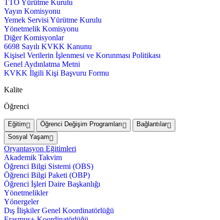
TTO Yürütme Kurulu
Yayın Komisyonu
Yemek Servisi Yürütme Kurulu
Yönetmelik Komisyonu
Diğer Komisyonlar
6698 Sayılı KVKK Kanunu
Kişisel Verilerin İşlenmesi ve Korunması Politikası
Genel Aydınlatma Metni
KVKK İlgili Kişi Başvuru Formu
Kalite
Öğrenci
Eğitim
Öğrenci Değişim Programları
Bağlantılar
Sosyal Yaşam
Oryantasyon Eğitimleri
Akademik Takvim
Öğrenci Bilgi Sistemi (OBS)
Öğrenci Bilgi Paketi (OBP)
Öğrenci İşleri Daire Başkanlığı
Yönetmelikler
Yönergeler
Dış İlişkiler Genel Koordinatörlüğü
Erasmus+ Koordinatörlüğü