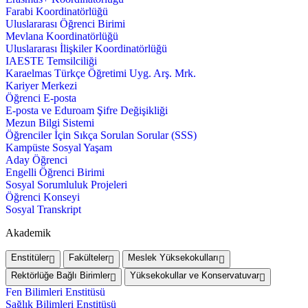
Farabi Koordinatörlüğü
Uluslararası Öğrenci Birimi
Mevlana Koordinatörlüğü
Uluslararası İlişkiler Koordinatörlüğü
IAESTE Temsilciliği
Karaelmas Türkçe Öğretimi Uyg. Arş. Mrk.
Kariyer Merkezi
Öğrenci E-posta
E-posta ve Eduroam Şifre Değişikliği
Mezun Bilgi Sistemi
Öğrenciler İçin Sıkça Sorulan Sorular (SSS)
Kampüste Sosyal Yaşam
Aday Öğrenci
Engelli Öğrenci Birimi
Sosyal Sorumluluk Projeleri
Öğrenci Konseyi
Sosyal Transkript
Akademik
Enstitüler
Fakülteler
Meslek Yüksekokulları
Rektörlüğe Bağlı Birimler
Yüksekokullar ve Konservatuvar
Fen Bilimleri Enstitüsü
Sağlık Bilimleri Enstitüsü