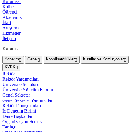
Kurumsal
Kalite
Öğrenci
Akademik
İdari
Araştırma
Hizmetler
İletişim
Kurumsal
Yönetim
Genel
Koordinatörlükler
Kurullar ve Komisyonlar
KVKK
Rektör
Rektör Yardımcıları
Üniversite Senatosu
Üniversite Yönetim Kurulu
Genel Sekreter
Genel Sekreter Yardımcıları
Rektör Danışmanları
İç Denetim Birimi
Daire Başkanları
Organizasyon Şeması
Tarihçe