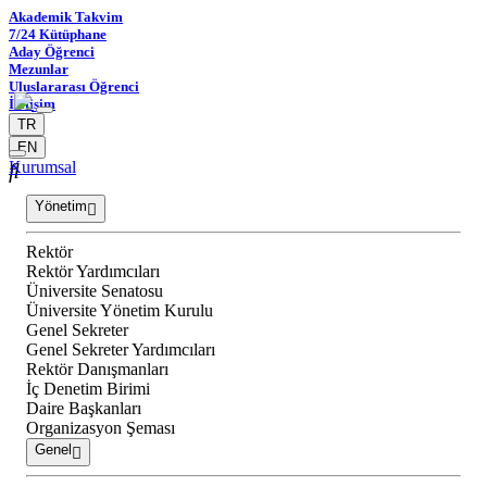
Akademik Takvim
7/24 Kütüphane
Aday Öğrenci
Mezunlar
Uluslararası Öğrenci
İletişim
TR
EN
Kurumsal
Yönetim
Rektör
Rektör Yardımcıları
Üniversite Senatosu
Üniversite Yönetim Kurulu
Genel Sekreter
Genel Sekreter Yardımcıları
Rektör Danışmanları
İç Denetim Birimi
Daire Başkanları
Organizasyon Şeması
Genel