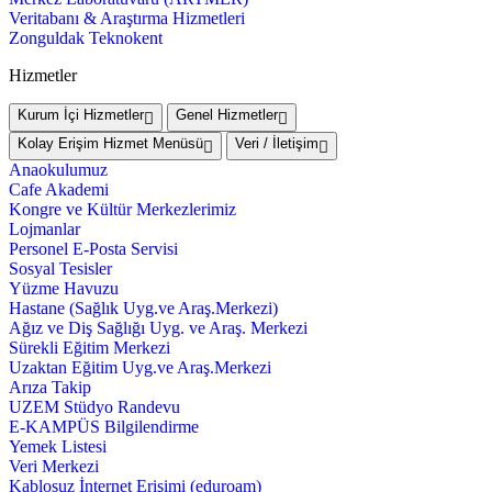
Veritabanı & Araştırma Hizmetleri
Zonguldak Teknokent
Hizmetler
Kurum İçi Hizmetler
Genel Hizmetler
Kolay Erişim Hizmet Menüsü
Veri / İletişim
Anaokulumuz
Cafe Akademi
Kongre ve Kültür Merkezlerimiz
Lojmanlar
Personel E-Posta Servisi
Sosyal Tesisler
Yüzme Havuzu
Hastane (Sağlık Uyg.ve Araş.Merkezi)
Ağız ve Diş Sağlığı Uyg. ve Araş. Merkezi
Sürekli Eğitim Merkezi
Uzaktan Eğitim Uyg.ve Araş.Merkezi
Arıza Takip
UZEM Stüdyo Randevu
E-KAMPÜS Bilgilendirme
Yemek Listesi
Veri Merkezi
Kablosuz İnternet Erişimi (eduroam)