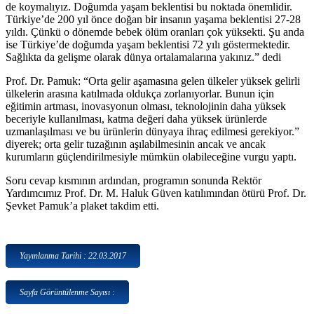
de koymalıyız. Doğumda yaşam beklentisi bu noktada önemlidir.
Türkiye’de 200 yıl önce doğan bir insanın yaşama beklentisi 27-28
yıldı. Çünkü o dönemde bebek ölüm oranları çok yüksekti. Şu anda
ise Türkiye’de doğumda yaşam beklentisi 72 yılı göstermektedir.
Sağlıkta da gelişme olarak dünya ortalamalarına yakınız.” dedi
Prof. Dr. Pamuk: “Orta gelir aşamasına gelen ülkeler yüksek gelirli
ülkelerin arasına katılmada oldukça zorlanıyorlar. Bunun için
eğitimin artması, inovasyonun olması, teknolojinin daha yüksek
beceriyle kullanılması, katma değeri daha yüksek ürünlerde
uzmanlaşılması ve bu ürünlerin dünyaya ihraç edilmesi gerekiyor.”
diyerek; orta gelir tuzağının aşılabilmesinin ancak ve ancak
kurumların güçlendirilmesiyle mümkün olabileceğine vurgu yaptı.
Soru cevap kısmının ardından, programın sonunda Rektör
Yardımcımız Prof. Dr. M. Haluk Güven katılımından ötürü Prof. Dr.
Şevket Pamuk’a plaket takdim etti.
Yayınlanma Tarihi : 22.03.2017
Sayfa Görüntülenme Sayısı :