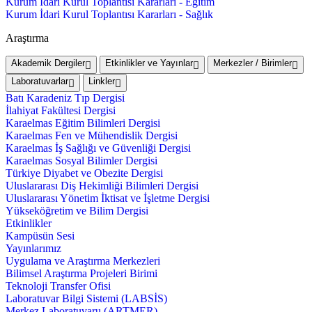
Kurum İdari Kurul Toplantısı Kararları - Eğitim
Kurum İdari Kurul Toplantısı Kararları - Sağlık
Araştırma
Akademik Dergiler
Etkinlikler ve Yayınlar
Merkezler / Birimler
Laboratuvarlar
Linkler
Batı Karadeniz Tıp Dergisi
İlahiyat Fakültesi Dergisi
Karaelmas Eğitim Bilimleri Dergisi
Karaelmas Fen ve Mühendislik Dergisi
Karaelmas İş Sağlığı ve Güvenliği Dergisi
Karaelmas Sosyal Bilimler Dergisi
Türkiye Diyabet ve Obezite Dergisi
Uluslararası Diş Hekimliği Bilimleri Dergisi
Uluslararası Yönetim İktisat ve İşletme Dergisi
Yükseköğretim ve Bilim Dergisi
Etkinlikler
Kampüsün Sesi
Yayınlarımız
Uygulama ve Araştırma Merkezleri
Bilimsel Araştırma Projeleri Birimi
Teknoloji Transfer Ofisi
Laboratuvar Bilgi Sistemi (LABSİS)
Merkez Laboratuvaru (ARTMER)