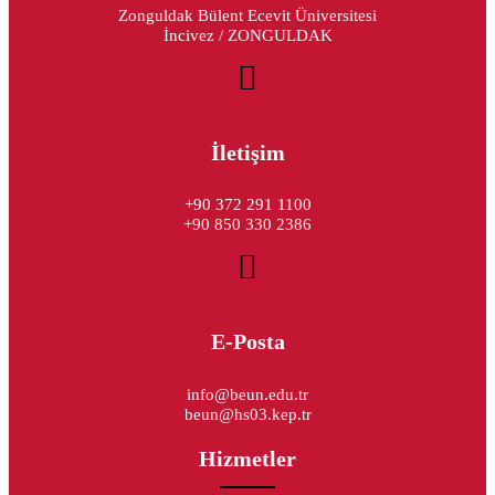
Zonguldak Bülent Ecevit Üniversitesi
İncivez / ZONGULDAK
İletişim
+90 372 291 1100
+90 850 330 2386
E-Posta
info@beun.edu.tr
beun@hs03.kep.tr
Hizmetler