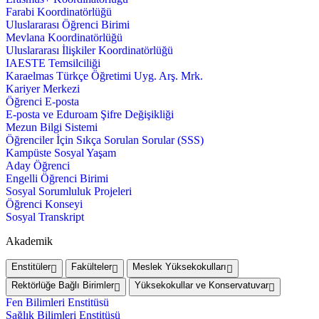
Farabi Koordinatörlüğü
Uluslararası Öğrenci Birimi
Mevlana Koordinatörlüğü
Uluslararası İlişkiler Koordinatörlüğü
IAESTE Temsilciliği
Karaelmas Türkçe Öğretimi Uyg. Arş. Mrk.
Kariyer Merkezi
Öğrenci E-posta
E-posta ve Eduroam Şifre Değişikliği
Mezun Bilgi Sistemi
Öğrenciler İçin Sıkça Sorulan Sorular (SSS)
Kampüste Sosyal Yaşam
Aday Öğrenci
Engelli Öğrenci Birimi
Sosyal Sorumluluk Projeleri
Öğrenci Konseyi
Sosyal Transkript
Akademik
Enstitüler
Fakülteler
Meslek Yüksekokulları
Rektörlüğe Bağlı Birimler
Yüksekokullar ve Konservatuvar
Fen Bilimleri Enstitüsü
Sağlık Bilimleri Enstitüsü