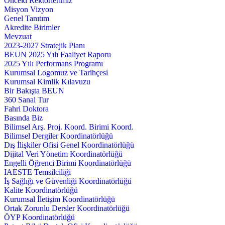
Önceki Rektörlerimiz
Misyon Vizyon
Genel Tanıtım
Akredite Birimler
Mevzuat
2023-2027 Stratejik Planı
BEUN 2025 Yılı Faaliyet Raporu
2025 Yılı Performans Programı
Kurumsal Logomuz ve Tarihçesi
Kurumsal Kimlik Kılavuzu
Bir Bakışta BEUN
360 Sanal Tur
Fahri Doktora
Basında Biz
Bilimsel Arş. Proj. Koord. Birimi Koord.
Bilimsel Dergiler Koordinatörlüğü
Dış İlişkiler Ofisi Genel Koordinatörlüğü
Dijital Veri Yönetim Koordinatörlüğü
Engelli Öğrenci Birimi Koordinatörlüğü
IAESTE Temsilciliği
İş Sağlığı ve Güvenliği Koordinatörlüğü
Kalite Koordinatörlüğü
Kurumsal İletişim Koordinatörlüğü
Ortak Zorunlu Dersler Koordinatörlüğü
ÖYP Koordinatörlüğü