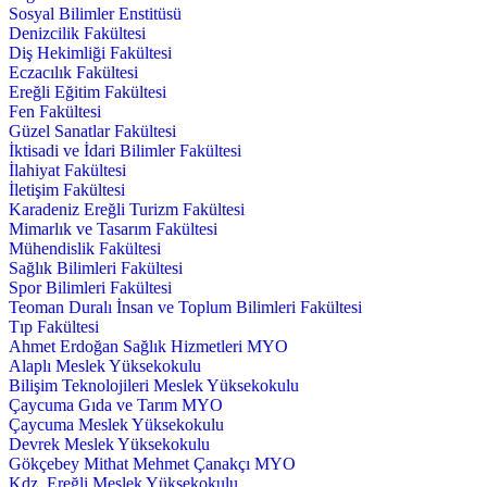
Sosyal Bilimler Enstitüsü
Denizcilik Fakültesi
Diş Hekimliği Fakültesi
Eczacılık Fakültesi
Ereğli Eğitim Fakültesi
Fen Fakültesi
Güzel Sanatlar Fakültesi
İktisadi ve İdari Bilimler Fakültesi
İlahiyat Fakültesi
İletişim Fakültesi
Karadeniz Ereğli Turizm Fakültesi
Mimarlık ve Tasarım Fakültesi
Mühendislik Fakültesi
Sağlık Bilimleri Fakültesi
Spor Bilimleri Fakültesi
Teoman Duralı İnsan ve Toplum Bilimleri Fakültesi
Tıp Fakültesi
Ahmet Erdoğan Sağlık Hizmetleri MYO
Alaplı Meslek Yüksekokulu
Bilişim Teknolojileri Meslek Yüksekokulu
Çaycuma Gıda ve Tarım MYO
Çaycuma Meslek Yüksekokulu
Devrek Meslek Yüksekokulu
Gökçebey Mithat Mehmet Çanakçı MYO
Kdz. Ereğli Meslek Yüksekokulu