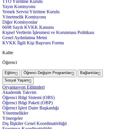
TTO Yürütme Kurulu
Yayın Komisyonu
Yemek Servisi Yürütme Kurulu
Yönetmelik Komisyonu
Diğer Komisyonlar
6698 Sayılı KVKK Kanunu
Kişisel Verilerin İşlenmesi ve Korunması Politikası
Genel Aydınlatma Metni
KVKK İlgili Kişi Başvuru Formu
Kalite
Öğrenci
Eğitim
Öğrenci Değişim Programları
Bağlantılar
Sosyal Yaşam
Oryantasyon Eğitimleri
Akademik Takvim
Öğrenci Bilgi Sistemi (OBS)
Öğrenci Bilgi Paketi (OBP)
Öğrenci İşleri Daire Başkanlığı
Yönetmelikler
Yönergeler
Dış İlişkiler Genel Koordinatörlüğü
Erasmus+ Koordinatörlüğü