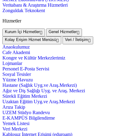
Veritabanı & Araştırma Hizmetleri
Zonguldak Teknokent
Hizmetler
Kurum İçi Hizmetler
Genel Hizmetler
Kolay Erişim Hizmet Menüsü
Veri / İletişim
Anaokulumuz
Cafe Akademi
Kongre ve Kültür Merkezlerimiz
Lojmanlar
Personel E-Posta Servisi
Sosyal Tesisler
Yüzme Havuzu
Hastane (Sağlık Uyg.ve Araş.Merkezi)
Ağız ve Diş Sağlığı Uyg. ve Araş. Merkezi
Sürekli Eğitim Merkezi
Uzaktan Eğitim Uyg.ve Araş.Merkezi
Arıza Takip
UZEM Stüdyo Randevu
E-KAMPÜS Bilgilendirme
Yemek Listesi
Veri Merkezi
Kablosuz İnternet Erişimi (eduroam)