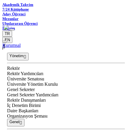
Akademik Takvim
7/24 Kütüphane
Aday Öğrenci
Mezunlar
Uluslararası Öğrenci
İletişim
TR
EN
Kurumsal
Yönetim
Rektör
Rektör Yardımcıları
Üniversite Senatosu
Üniversite Yönetim Kurulu
Genel Sekreter
Genel Sekreter Yardımcıları
Rektör Danışmanları
İç Denetim Birimi
Daire Başkanları
Organizasyon Şeması
Genel