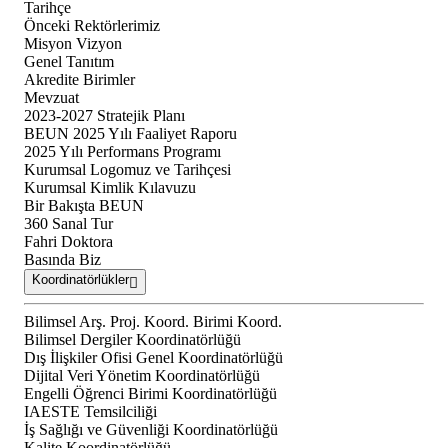
Tarihçe
Önceki Rektörlerimiz
Misyon Vizyon
Genel Tanıtım
Akredite Birimler
Mevzuat
2023-2027 Stratejik Planı
BEUN 2025 Yılı Faaliyet Raporu
2025 Yılı Performans Programı
Kurumsal Logomuz ve Tarihçesi
Kurumsal Kimlik Kılavuzu
Bir Bakışta BEUN
360 Sanal Tur
Fahri Doktora
Basında Biz
Koordinatörlükler
Bilimsel Arş. Proj. Koord. Birimi Koord.
Bilimsel Dergiler Koordinatörlüğü
Dış İlişkiler Ofisi Genel Koordinatörlüğü
Dijital Veri Yönetim Koordinatörlüğü
Engelli Öğrenci Birimi Koordinatörlüğü
IAESTE Temsilciliği
İş Sağlığı ve Güvenliği Koordinatörlüğü
Kalite Koordinatörlüğü