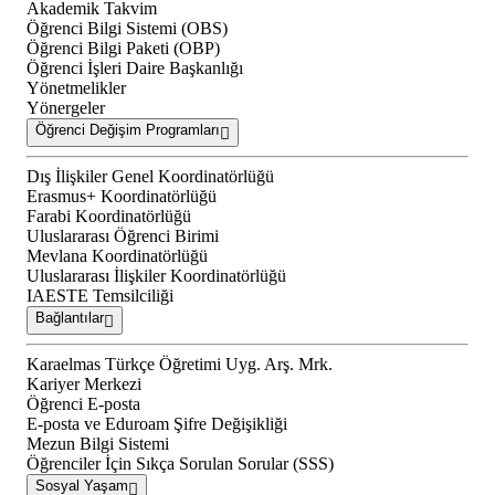
Akademik Takvim
Öğrenci Bilgi Sistemi (OBS)
Öğrenci Bilgi Paketi (OBP)
Öğrenci İşleri Daire Başkanlığı
Yönetmelikler
Yönergeler
Öğrenci Değişim Programları
Dış İlişkiler Genel Koordinatörlüğü
Erasmus+ Koordinatörlüğü
Farabi Koordinatörlüğü
Uluslararası Öğrenci Birimi
Mevlana Koordinatörlüğü
Uluslararası İlişkiler Koordinatörlüğü
IAESTE Temsilciliği
Bağlantılar
Karaelmas Türkçe Öğretimi Uyg. Arş. Mrk.
Kariyer Merkezi
Öğrenci E-posta
E-posta ve Eduroam Şifre Değişikliği
Mezun Bilgi Sistemi
Öğrenciler İçin Sıkça Sorulan Sorular (SSS)
Sosyal Yaşam