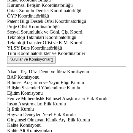
Kurumsal İletişim Koordinatörlüğü
Ortak Zorunlu Dersler Koordinatörlüğü
ÖYP Koordinatörlüğü
Patent Bilgi Destek Ofisi Koordinatörlüğü
Proje Ofisi Koordinatörlüğü
Sosyal Sorumluluk ve Gönl. Çlş. Koord.
Teknoloji Takımları Koordinatörlüğü
Teknoloji Transfer Ofisi ve K.M. Koord.
YLSY Burs Koordinatörlüğü
Tüm Koordinatörlükler ve Koordinatörler
Kurullar ve Komisyonlar
Akad. Teş. Düz. Dent. ve İtiraz Komisyonu
BAP Komisyonu
Bilimsel Araştırma ve Yayın Etiği Kurulu
Bilişim Sistemleri Yönlendirme Kurulu
Eğitim Komisyonu
Fen ve Mühendislik Bilimsel Araştırmalar Etik Kurulu
İnsan Araştırmaları Etik Kurulu
İş Etik Kurulu
Hayvan Deneyleri Yerel Etik Kurulu
Girişimsel Olmayan Klinik Arş. Etik Kurulu
Kalite Komisyonu
Kalite Alt Komisyonları