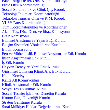
Patent Bilgi Destek Ofisi Koordinatörlüğü
Proje Ofisi Koordinatörlüğü
Sosyal Sorumluluk ve Gönl. Çlş. Koord.
Teknoloji Takımları Koordinatörlüğü
Teknoloji Transfer Ofisi ve K.M. Koord.
YLSY Burs Koordinatörlüğü
Tüm Koordinatörlükler ve Koordinatörler
Akad. Teş. Düz. Dent. ve İtiraz Komisyonu
BAP Komisyonu
Bilimsel Araştırma ve Yayın Etiği Kurulu
Bilişim Sistemleri Yönlendirme Kurulu
Eğitim Komisyonu
Fen ve Mühendislik Bilimsel Araştırmalar Etik Kurulu
İnsan Araştırmaları Etik Kurulu
İş Etik Kurulu
Hayvan Deneyleri Yerel Etik Kurulu
Girişimsel Olmayan Klinik Arş. Etik Kurulu
Kalite Komisyonu
Kalite Alt Komisyonları
Klinik Araştırmalar Etik Kurulu
Sosyal Tesis Yürütme Kurulu
Sosyal Tesisler İşletmesi Denetim Kurulu
Kurum Bilgi Güvenliği Kurulu
Strateji Geliştirme Kurulu
Sınai Mülkiyet Hakları Değerlendirme Kurulu