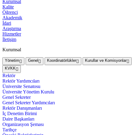
Kurumsal
Kalite
Öğrenci
Akademik
İdari
Araştırma
Hizmetler
İletişim
Kurumsal
Yönetim
Genel
Koordinatörlükler
Kurullar ve Komisyonlar
KVKK
Rektör
Rektör Yardımcıları
Üniversite Senatosu
Üniversite Yönetim Kurulu
Genel Sekreter
Genel Sekreter Yardımcıları
Rektör Danışmanları
İç Denetim Birimi
Daire Başkanları
Organizasyon Şeması
Tarihçe