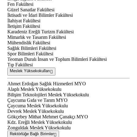
Fen Fakültesi
Güzel Sanatlar Fakültesi
İktisadi ve İdari Bilimler Fakültesi
İlahiyat Fakültesi
İletişim Fakültesi
Karadeniz Ereğli Turizm Fakültesi
Mimarlık ve Tasarım Fakültesi
Mühendislik Fakültesi
Sağlık Bilimleri Fakültesi
Spor Bilimleri Fakültesi
Teoman Duralı İnsan ve Toplum Bilimleri Fakültesi
Tıp Fakültesi
Meslek Yüksekokulları
Ahmet Erdoğan Sağlık Hizmetleri MYO
Alaplı Meslek Yüksekokulu
Bilişim Teknolojileri Meslek Yüksekokulu
Çaycuma Gıda ve Tarım MYO
Çaycuma Meslek Yüksekokulu
Devrek Meslek Yüksekokulu
Gökçebey Mithat Mehmet Çanakçı MYO
Kdz. Ereğli Meslek Yüksekokulu
Zonguldak Meslek Yüksekokulu
Rektörlüğe Bağlı Birimler