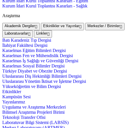
Kurum İdari Kurul Toplantısı Kararları - Eğitim
Kurum İdari Kurul Toplantısı Kararları - Sağlık
Araştırma
Akademik Dergiler
Etkinlikler ve Yayınlar
Merkezler / Birimler
Laboratuvarlar
Linkler
Batı Karadeniz Tıp Dergisi
İlahiyat Fakültesi Dergisi
Karaelmas Eğitim Bilimleri Dergisi
Karaelmas Fen ve Mühendislik Dergisi
Karaelmas İş Sağlığı ve Güvenliği Dergisi
Karaelmas Sosyal Bilimler Dergisi
Türkiye Diyabet ve Obezite Dergisi
Uluslararası Diş Hekimliği Bilimleri Dergisi
Uluslararası Yönetim İktisat ve İşletme Dergisi
Yükseköğretim ve Bilim Dergisi
Etkinlikler
Kampüsün Sesi
Yayınlarımız
Uygulama ve Araştırma Merkezleri
Bilimsel Araştırma Projeleri Birimi
Teknoloji Transfer Ofisi
Laboratuvar Bilgi Sistemi (LABSİS)
Merkez Laboratuvaru (ARTMER)