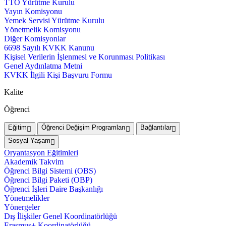
TTO Yürütme Kurulu
Yayın Komisyonu
Yemek Servisi Yürütme Kurulu
Yönetmelik Komisyonu
Diğer Komisyonlar
6698 Sayılı KVKK Kanunu
Kişisel Verilerin İşlenmesi ve Korunması Politikası
Genel Aydınlatma Metni
KVKK İlgili Kişi Başvuru Formu
Kalite
Öğrenci
Eğitim
Öğrenci Değişim Programları
Bağlantılar
Sosyal Yaşam
Oryantasyon Eğitimleri
Akademik Takvim
Öğrenci Bilgi Sistemi (OBS)
Öğrenci Bilgi Paketi (OBP)
Öğrenci İşleri Daire Başkanlığı
Yönetmelikler
Yönergeler
Dış İlişkiler Genel Koordinatörlüğü
Erasmus+ Koordinatörlüğü