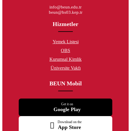
info@beun.edu.tr
beun@hs03.kep.tr
Hizmetler
Yemek Listesi
OBS
Kurumsal Kimlik
Üniversite Vakfı
BEUN Mobil
Get it on
Google Play
Download on the
App Store