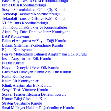
Patent Bilgi Destek Ofisi Koordinatörlüğü
Proje Ofisi Koordinatörlüğü
Sosyal Sorumluluk ve Gönl. Çlş. Koord.
Teknoloji Takımları Koordinatörlüğü
Teknoloji Transfer Ofisi ve K.M. Koord.
YLSY Burs Koordinatörlüğü
Tüm Koordinatörlükler ve Koordinatörler
Akad. Teş. Düz. Dent. ve İtiraz Komisyonu
BAP Komisyonu
Bilimsel Araştırma ve Yayın Etiği Kurulu
Bilişim Sistemleri Yönlendirme Kurulu
Eğitim Komisyonu
Fen ve Mühendislik Bilimsel Araştırmalar Etik Kurulu
İnsan Araştırmaları Etik Kurulu
İş Etik Kurulu
Hayvan Deneyleri Yerel Etik Kurulu
Girişimsel Olmayan Klinik Arş. Etik Kurulu
Kalite Komisyonu
Kalite Alt Komisyonları
Klinik Araştırmalar Etik Kurulu
Sosyal Tesis Yürütme Kurulu
Sosyal Tesisler İşletmesi Denetim Kurulu
Kurum Bilgi Güvenliği Kurulu
Strateji Geliştirme Kurulu
Sınai Mülkiyet Hakları Değerlendirme Kurulu