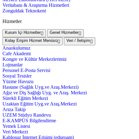
Veritabanı & Araştırma Hizmetleri
Zonguldak Teknokent
Hizmetler
Kurum İçi Hizmetler
Genel Hizmetler
Kolay Erişim Hizmet Menüsü
Veri / İletişim
Anaokulumuz
Cafe Akademi
Kongre ve Kültür Merkezlerimiz
Lojmanlar
Personel E-Posta Servisi
Sosyal Tesisler
Yüzme Havuzu
Hastane (Sağlık Uyg.ve Araş.Merkezi)
Ağız ve Diş Sağlığı Uyg. ve Araş. Merkezi
Sürekli Eğitim Merkezi
Uzaktan Eğitim Uyg.ve Araş.Merkezi
Arıza Takip
UZEM Stüdyo Randevu
E-KAMPÜS Bilgilendirme
Yemek Listesi
Veri Merkezi
Kablosuz İnternet Erişimi (eduroam)