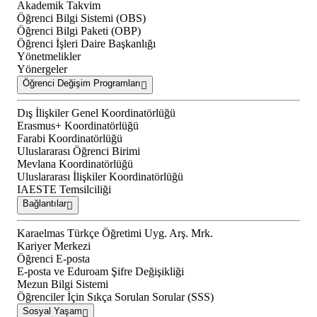
Akademik Takvim
Öğrenci Bilgi Sistemi (OBS)
Öğrenci Bilgi Paketi (OBP)
Öğrenci İşleri Daire Başkanlığı
Yönetmelikler
Yönergeler
Öğrenci Değişim Programları
Dış İlişkiler Genel Koordinatörlüğü
Erasmus+ Koordinatörlüğü
Farabi Koordinatörlüğü
Uluslararası Öğrenci Birimi
Mevlana Koordinatörlüğü
Uluslararası İlişkiler Koordinatörlüğü
IAESTE Temsilciliği
Bağlantılar
Karaelmas Türkçe Öğretimi Uyg. Arş. Mrk.
Kariyer Merkezi
Öğrenci E-posta
E-posta ve Eduroam Şifre Değişikliği
Mezun Bilgi Sistemi
Öğrenciler İçin Sıkça Sorulan Sorular (SSS)
Sosyal Yaşam