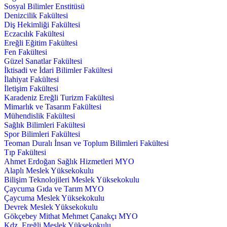
Sosyal Bilimler Enstitüsü
Denizcilik Fakültesi
Diş Hekimliği Fakültesi
Eczacılık Fakültesi
Ereğli Eğitim Fakültesi
Fen Fakültesi
Güzel Sanatlar Fakültesi
İktisadi ve İdari Bilimler Fakültesi
İlahiyat Fakültesi
İletişim Fakültesi
Karadeniz Ereğli Turizm Fakültesi
Mimarlık ve Tasarım Fakültesi
Mühendislik Fakültesi
Sağlık Bilimleri Fakültesi
Spor Bilimleri Fakültesi
Teoman Duralı İnsan ve Toplum Bilimleri Fakültesi
Tıp Fakültesi
Ahmet Erdoğan Sağlık Hizmetleri MYO
Alaplı Meslek Yüksekokulu
Bilişim Teknolojileri Meslek Yüksekokulu
Çaycuma Gıda ve Tarım MYO
Çaycuma Meslek Yüksekokulu
Devrek Meslek Yüksekokulu
Gökçebey Mithat Mehmet Çanakçı MYO
Kdz. Ereğli Meslek Yüksekokulu