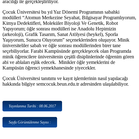
aracılığı ile gerçekleştiriliyor.
Çocuk Üniversitesi bu yıl Yaz Dönemi Programının sabahki
modülleri “Atomun Merkezine Seyahat, Bilgisayar Programlıyorum,
Kimya Dedektifleri, Moleküler Biyoloji Ve Genetik, Robot
Yapıyorum; öğle sonrası modülleri ise Anadolu Hepimizin
(arkeoloji), Grafik Tasarım, Sanat Atölyesi (heykel), Sporla
Yaşıyorum, Sunucu Oluyorum” seçeneklerinden oluşuyor. Minik
üniversiteliler sabah ve öğle sonrası modüllerinden birer tane
seçebiliyorlar. Farabi Kampüsünde gerçekleşecek olan Programda
minik öğrencilere üniversitenin çeşitli disiplinlerinde öğrenim gören
abi ve ablaları eşlik edecek. Minikler öğle yemeklerini de
Kampüsün öğrenci yemekhanesinde yiyecekler.
Çocuk Üniversitesi tanıtımı ve kayıt işlemlerinin nasıl yapılacağı
hakkında bilgiye semcocuk.beun.edu.tr adresinden ulaşılabiliyor.
Yayınlanma Tarihi : 08.06.2017
Sayfa Görüntülenme Sayısı :