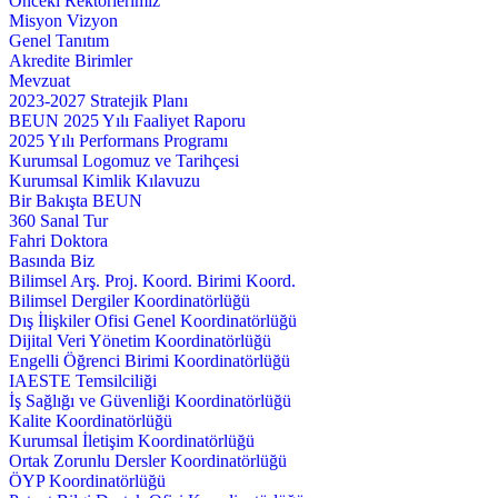
Önceki Rektörlerimiz
Misyon Vizyon
Genel Tanıtım
Akredite Birimler
Mevzuat
2023-2027 Stratejik Planı
BEUN 2025 Yılı Faaliyet Raporu
2025 Yılı Performans Programı
Kurumsal Logomuz ve Tarihçesi
Kurumsal Kimlik Kılavuzu
Bir Bakışta BEUN
360 Sanal Tur
Fahri Doktora
Basında Biz
Bilimsel Arş. Proj. Koord. Birimi Koord.
Bilimsel Dergiler Koordinatörlüğü
Dış İlişkiler Ofisi Genel Koordinatörlüğü
Dijital Veri Yönetim Koordinatörlüğü
Engelli Öğrenci Birimi Koordinatörlüğü
IAESTE Temsilciliği
İş Sağlığı ve Güvenliği Koordinatörlüğü
Kalite Koordinatörlüğü
Kurumsal İletişim Koordinatörlüğü
Ortak Zorunlu Dersler Koordinatörlüğü
ÖYP Koordinatörlüğü