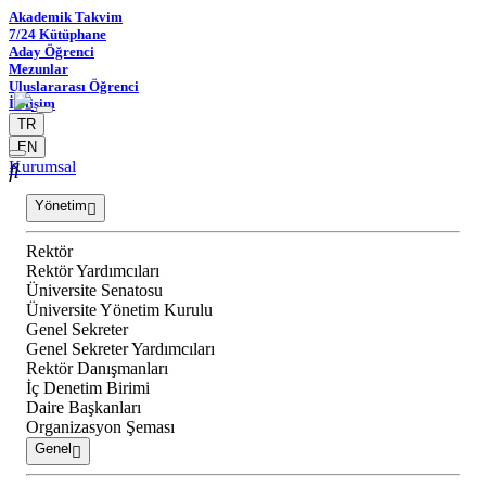
Akademik Takvim
7/24 Kütüphane
Aday Öğrenci
Mezunlar
Uluslararası Öğrenci
İletişim
TR
EN
Kurumsal
Yönetim
Rektör
Rektör Yardımcıları
Üniversite Senatosu
Üniversite Yönetim Kurulu
Genel Sekreter
Genel Sekreter Yardımcıları
Rektör Danışmanları
İç Denetim Birimi
Daire Başkanları
Organizasyon Şeması
Genel