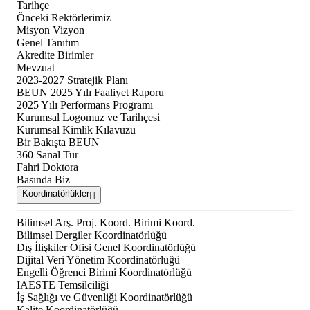
Tarihçe
Önceki Rektörlerimiz
Misyon Vizyon
Genel Tanıtım
Akredite Birimler
Mevzuat
2023-2027 Stratejik Planı
BEUN 2025 Yılı Faaliyet Raporu
2025 Yılı Performans Programı
Kurumsal Logomuz ve Tarihçesi
Kurumsal Kimlik Kılavuzu
Bir Bakışta BEUN
360 Sanal Tur
Fahri Doktora
Basında Biz
Koordinatörlükler
Bilimsel Arş. Proj. Koord. Birimi Koord.
Bilimsel Dergiler Koordinatörlüğü
Dış İlişkiler Ofisi Genel Koordinatörlüğü
Dijital Veri Yönetim Koordinatörlüğü
Engelli Öğrenci Birimi Koordinatörlüğü
IAESTE Temsilciliği
İş Sağlığı ve Güvenliği Koordinatörlüğü
Kalite Koordinatörlüğü