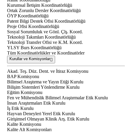
Kurumsal İletişim Koordinatörlüğü
Ortak Zorunlu Dersler Koordinatörlüğü
ÖYP Koordinatörlüğü
Patent Bilgi Destek Ofisi Koordinatörlüğü
Proje Ofisi Koordinatörlüğü
Sosyal Sorumluluk ve Gönl. Çlş. Koord.
Teknoloji Takımları Koordinatörlüğü
Teknoloji Transfer Ofisi ve K.M. Koord.
YLSY Burs Koordinatörlüğü
Tüm Koordinatörlükler ve Koordinatörler
Kurullar ve Komisyonlar
Akad. Teş. Düz. Dent. ve İtiraz Komisyonu
BAP Komisyonu
Bilimsel Araştırma ve Yayın Etiği Kurulu
Bilişim Sistemleri Yönlendirme Kurulu
Eğitim Komisyonu
Fen ve Mühendislik Bilimsel Araştırmalar Etik Kurulu
İnsan Araştırmaları Etik Kurulu
İş Etik Kurulu
Hayvan Deneyleri Yerel Etik Kurulu
Girişimsel Olmayan Klinik Arş. Etik Kurulu
Kalite Komisyonu
Kalite Alt Komisyonları