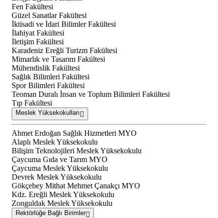
Fen Fakültesi
Güzel Sanatlar Fakültesi
İktisadi ve İdari Bilimler Fakültesi
İlahiyat Fakültesi
İletişim Fakültesi
Karadeniz Ereğli Turizm Fakültesi
Mimarlık ve Tasarım Fakültesi
Mühendislik Fakültesi
Sağlık Bilimleri Fakültesi
Spor Bilimleri Fakültesi
Teoman Duralı İnsan ve Toplum Bilimleri Fakültesi
Tıp Fakültesi
Meslek Yüksekokulları
Ahmet Erdoğan Sağlık Hizmetleri MYO
Alaplı Meslek Yüksekokulu
Bilişim Teknolojileri Meslek Yüksekokulu
Çaycuma Gıda ve Tarım MYO
Çaycuma Meslek Yüksekokulu
Devrek Meslek Yüksekokulu
Gökçebey Mithat Mehmet Çanakçı MYO
Kdz. Ereğli Meslek Yüksekokulu
Zonguldak Meslek Yüksekokulu
Rektörlüğe Bağlı Birimler