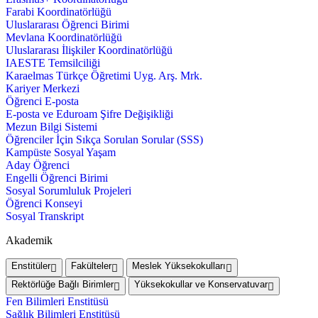
Farabi Koordinatörlüğü
Uluslararası Öğrenci Birimi
Mevlana Koordinatörlüğü
Uluslararası İlişkiler Koordinatörlüğü
IAESTE Temsilciliği
Karaelmas Türkçe Öğretimi Uyg. Arş. Mrk.
Kariyer Merkezi
Öğrenci E-posta
E-posta ve Eduroam Şifre Değişikliği
Mezun Bilgi Sistemi
Öğrenciler İçin Sıkça Sorulan Sorular (SSS)
Kampüste Sosyal Yaşam
Aday Öğrenci
Engelli Öğrenci Birimi
Sosyal Sorumluluk Projeleri
Öğrenci Konseyi
Sosyal Transkript
Akademik
Enstitüler
Fakülteler
Meslek Yüksekokulları
Rektörlüğe Bağlı Birimler
Yüksekokullar ve Konservatuvar
Fen Bilimleri Enstitüsü
Sağlık Bilimleri Enstitüsü