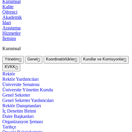
Kurumsal
Kalite
Öğrenci
Akademik
İdari
Araştırma
Hizmetler
İletişim
Kurumsal
Yönetim
Genel
Koordinatörlükler
Kurullar ve Komisyonlar
KVKK
Rektör
Rektör Yardımcıları
Üniversite Senatosu
Üniversite Yönetim Kurulu
Genel Sekreter
Genel Sekreter Yardımcıları
Rektör Danışmanları
İç Denetim Birimi
Daire Başkanları
Organizasyon Şeması
Tarihçe