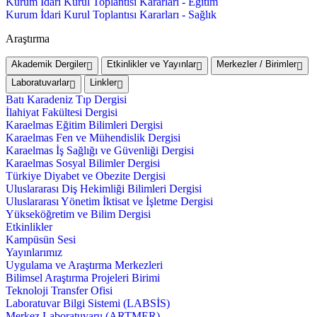
Kurum İdari Kurul Toplantısı Kararları - Eğitim
Kurum İdari Kurul Toplantısı Kararları - Sağlık
Araştırma
Akademik Dergiler
Etkinlikler ve Yayınlar
Merkezler / Birimler
Laboratuvarlar
Linkler
Batı Karadeniz Tıp Dergisi
İlahiyat Fakültesi Dergisi
Karaelmas Eğitim Bilimleri Dergisi
Karaelmas Fen ve Mühendislik Dergisi
Karaelmas İş Sağlığı ve Güvenliği Dergisi
Karaelmas Sosyal Bilimler Dergisi
Türkiye Diyabet ve Obezite Dergisi
Uluslararası Diş Hekimliği Bilimleri Dergisi
Uluslararası Yönetim İktisat ve İşletme Dergisi
Yükseköğretim ve Bilim Dergisi
Etkinlikler
Kampüsün Sesi
Yayınlarımız
Uygulama ve Araştırma Merkezleri
Bilimsel Araştırma Projeleri Birimi
Teknoloji Transfer Ofisi
Laboratuvar Bilgi Sistemi (LABSİS)
Merkez Laboratuvaru (ARTMER)