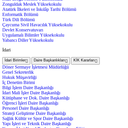
Zonguldak Meslek Yüksekokulu
Atatürk İlkeleri ve İnkılâp Tarihi Bölümü
Enformatik Bölümü
Türk Dili Bölümü
Çaycuma Sivil Havacılık Yüksekokulu
Devlet Konservatuvarı
Uygulamalı Bilimler Yüksekokulu
Yabancı Diller Yüksekokulu
İdari
İdari Birimler
Daire Başkanlıkları
KİK Kararları
Döner Sermaye İşletmesi Müdürlüğü
Genel Sekreterlik
Hukuk Müşavirliği
İç Denetim Birimi
Bilgi İşlem Daire Başkanlığı
İdari Mali İşler Daire Başkanlığı
Kütüphane ve Dok. Daire Başkanlığı
Öğrenci İşleri Daire Başkanlığı
Personel Daire Başkanlığı
Strateji Geliştirme Daire Başkanlığı
Sağlık Kültür ve Spor Daire Başkanlığı
Yapı İşleri ve Teknik Daire Başkanlığı