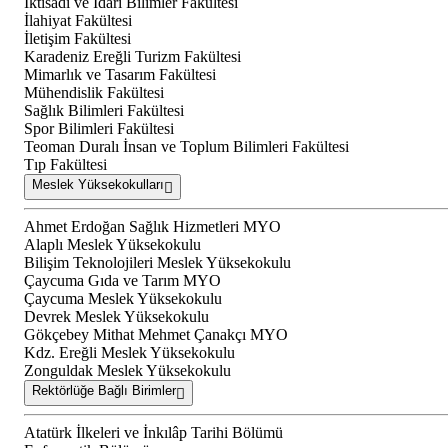
İktisadi ve İdari Bilimler Fakültesi
İlahiyat Fakültesi
İletişim Fakültesi
Karadeniz Ereğli Turizm Fakültesi
Mimarlık ve Tasarım Fakültesi
Mühendislik Fakültesi
Sağlık Bilimleri Fakültesi
Spor Bilimleri Fakültesi
Teoman Duralı İnsan ve Toplum Bilimleri Fakültesi
Tıp Fakültesi
Meslek Yüksekokulları
Ahmet Erdoğan Sağlık Hizmetleri MYO
Alaplı Meslek Yüksekokulu
Bilişim Teknolojileri Meslek Yüksekokulu
Çaycuma Gıda ve Tarım MYO
Çaycuma Meslek Yüksekokulu
Devrek Meslek Yüksekokulu
Gökçebey Mithat Mehmet Çanakçı MYO
Kdz. Ereğli Meslek Yüksekokulu
Zonguldak Meslek Yüksekokulu
Rektörlüğe Bağlı Birimler
Atatürk İlkeleri ve İnkılâp Tarihi Bölümü