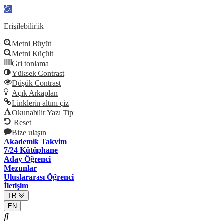
Open
toolbar
Erişilebilirlik
Metni Büyüt
Metni Küçült
Gri tonlama
Yüksek Contrast
Düşük Contrast
Açık Arkaplan
Linklerin altını çiz
Okunabilir Yazı Tipi
Reset
Bize ulaşın
Akademik Takvim
7/24 Kütüphane
Aday Öğrenci
Mezunlar
Uluslararası Öğrenci
İletişim
TR
EN