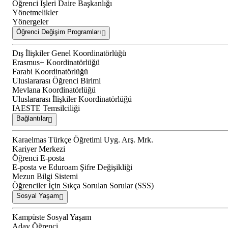
Öğrenci İşleri Daire Başkanlığı
Yönetmelikler
Yönergeler
Öğrenci Değişim Programları
Dış İlişkiler Genel Koordinatörlüğü
Erasmus+ Koordinatörlüğü
Farabi Koordinatörlüğü
Uluslararası Öğrenci Birimi
Mevlana Koordinatörlüğü
Uluslararası İlişkiler Koordinatörlüğü
IAESTE Temsilciliği
Bağlantılar
Karaelmas Türkçe Öğretimi Uyg. Arş. Mrk.
Kariyer Merkezi
Öğrenci E-posta
E-posta ve Eduroam Şifre Değişikliği
Mezun Bilgi Sistemi
Öğrenciler İçin Sıkça Sorulan Sorular (SSS)
Sosyal Yaşam
Kampüste Sosyal Yaşam
Aday Öğrenci