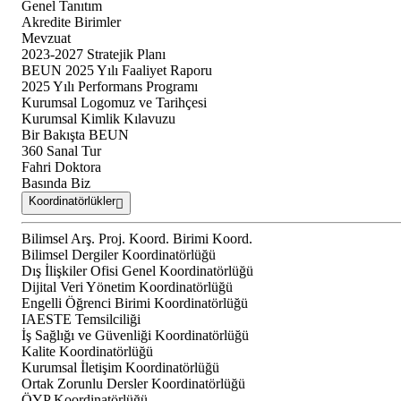
Genel Tanıtım
Akredite Birimler
Mevzuat
2023-2027 Stratejik Planı
BEUN 2025 Yılı Faaliyet Raporu
2025 Yılı Performans Programı
Kurumsal Logomuz ve Tarihçesi
Kurumsal Kimlik Kılavuzu
Bir Bakışta BEUN
360 Sanal Tur
Fahri Doktora
Basında Biz
Koordinatörlükler
Bilimsel Arş. Proj. Koord. Birimi Koord.
Bilimsel Dergiler Koordinatörlüğü
Dış İlişkiler Ofisi Genel Koordinatörlüğü
Dijital Veri Yönetim Koordinatörlüğü
Engelli Öğrenci Birimi Koordinatörlüğü
IAESTE Temsilciliği
İş Sağlığı ve Güvenliği Koordinatörlüğü
Kalite Koordinatörlüğü
Kurumsal İletişim Koordinatörlüğü
Ortak Zorunlu Dersler Koordinatörlüğü
ÖYP Koordinatörlüğü