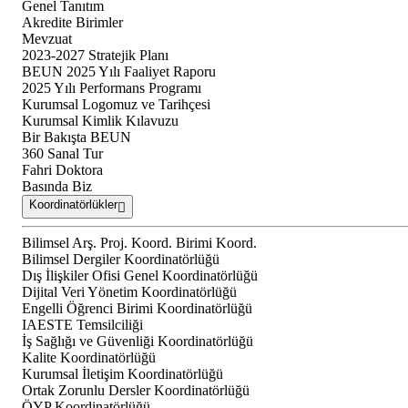
Genel Tanıtım
Akredite Birimler
Mevzuat
2023-2027 Stratejik Planı
BEUN 2025 Yılı Faaliyet Raporu
2025 Yılı Performans Programı
Kurumsal Logomuz ve Tarihçesi
Kurumsal Kimlik Kılavuzu
Bir Bakışta BEUN
360 Sanal Tur
Fahri Doktora
Basında Biz
Koordinatörlükler
Bilimsel Arş. Proj. Koord. Birimi Koord.
Bilimsel Dergiler Koordinatörlüğü
Dış İlişkiler Ofisi Genel Koordinatörlüğü
Dijital Veri Yönetim Koordinatörlüğü
Engelli Öğrenci Birimi Koordinatörlüğü
IAESTE Temsilciliği
İş Sağlığı ve Güvenliği Koordinatörlüğü
Kalite Koordinatörlüğü
Kurumsal İletişim Koordinatörlüğü
Ortak Zorunlu Dersler Koordinatörlüğü
ÖYP Koordinatörlüğü