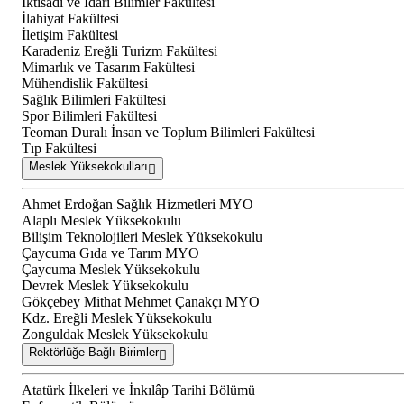
İktisadi ve İdari Bilimler Fakültesi
İlahiyat Fakültesi
İletişim Fakültesi
Karadeniz Ereğli Turizm Fakültesi
Mimarlık ve Tasarım Fakültesi
Mühendislik Fakültesi
Sağlık Bilimleri Fakültesi
Spor Bilimleri Fakültesi
Teoman Duralı İnsan ve Toplum Bilimleri Fakültesi
Tıp Fakültesi
Meslek Yüksekokulları
Ahmet Erdoğan Sağlık Hizmetleri MYO
Alaplı Meslek Yüksekokulu
Bilişim Teknolojileri Meslek Yüksekokulu
Çaycuma Gıda ve Tarım MYO
Çaycuma Meslek Yüksekokulu
Devrek Meslek Yüksekokulu
Gökçebey Mithat Mehmet Çanakçı MYO
Kdz. Ereğli Meslek Yüksekokulu
Zonguldak Meslek Yüksekokulu
Rektörlüğe Bağlı Birimler
Atatürk İlkeleri ve İnkılâp Tarihi Bölümü