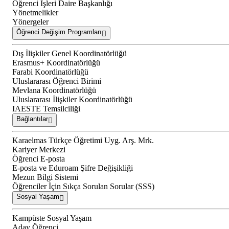
Öğrenci İşleri Daire Başkanlığı
Yönetmelikler
Yönergeler
Öğrenci Değişim Programları
Dış İlişkiler Genel Koordinatörlüğü
Erasmus+ Koordinatörlüğü
Farabi Koordinatörlüğü
Uluslararası Öğrenci Birimi
Mevlana Koordinatörlüğü
Uluslararası İlişkiler Koordinatörlüğü
IAESTE Temsilciliği
Bağlantılar
Karaelmas Türkçe Öğretimi Uyg. Arş. Mrk.
Kariyer Merkezi
Öğrenci E-posta
E-posta ve Eduroam Şifre Değişikliği
Mezun Bilgi Sistemi
Öğrenciler İçin Sıkça Sorulan Sorular (SSS)
Sosyal Yaşam
Kampüste Sosyal Yaşam
Aday Öğrenci