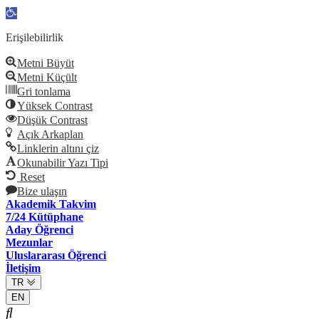
Open
toolbar
Erişilebilirlik
Metni Büyüt
Metni Küçült
Gri tonlama
Yüksek Contrast
Düşük Contrast
Açık Arkaplan
Linklerin altını çiz
Okunabilir Yazı Tipi
Reset
Bize ulaşın
Akademik Takvim
7/24 Kütüphane
Aday Öğrenci
Mezunlar
Uluslararası Öğrenci
İletişim
TR
EN