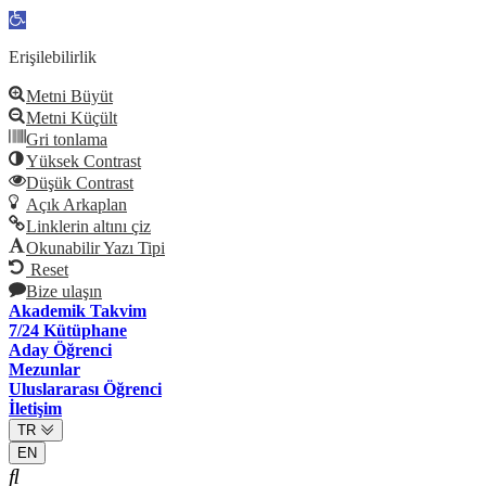
Open
toolbar
Erişilebilirlik
Metni Büyüt
Metni Küçült
Gri tonlama
Yüksek Contrast
Düşük Contrast
Açık Arkaplan
Linklerin altını çiz
Okunabilir Yazı Tipi
Reset
Bize ulaşın
Akademik Takvim
7/24 Kütüphane
Aday Öğrenci
Mezunlar
Uluslararası Öğrenci
İletişim
TR
EN