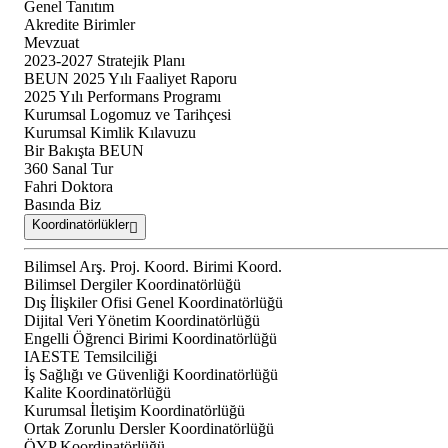
Genel Tanıtım
Akredite Birimler
Mevzuat
2023-2027 Stratejik Planı
BEUN 2025 Yılı Faaliyet Raporu
2025 Yılı Performans Programı
Kurumsal Logomuz ve Tarihçesi
Kurumsal Kimlik Kılavuzu
Bir Bakışta BEUN
360 Sanal Tur
Fahri Doktora
Basında Biz
Koordinatörlükler
Bilimsel Arş. Proj. Koord. Birimi Koord.
Bilimsel Dergiler Koordinatörlüğü
Dış İlişkiler Ofisi Genel Koordinatörlüğü
Dijital Veri Yönetim Koordinatörlüğü
Engelli Öğrenci Birimi Koordinatörlüğü
IAESTE Temsilciliği
İş Sağlığı ve Güvenliği Koordinatörlüğü
Kalite Koordinatörlüğü
Kurumsal İletişim Koordinatörlüğü
Ortak Zorunlu Dersler Koordinatörlüğü
ÖYP Koordinatörlüğü