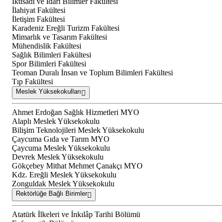
İktisadi ve İdari Bilimler Fakültesi
İlahiyat Fakültesi
İletişim Fakültesi
Karadeniz Ereğli Turizm Fakültesi
Mimarlık ve Tasarım Fakültesi
Mühendislik Fakültesi
Sağlık Bilimleri Fakültesi
Spor Bilimleri Fakültesi
Teoman Duralı İnsan ve Toplum Bilimleri Fakültesi
Tıp Fakültesi
Meslek Yüksekokulları
Ahmet Erdoğan Sağlık Hizmetleri MYO
Alaplı Meslek Yüksekokulu
Bilişim Teknolojileri Meslek Yüksekokulu
Çaycuma Gıda ve Tarım MYO
Çaycuma Meslek Yüksekokulu
Devrek Meslek Yüksekokulu
Gökçebey Mithat Mehmet Çanakçı MYO
Kdz. Ereğli Meslek Yüksekokulu
Zonguldak Meslek Yüksekokulu
Rektörlüğe Bağlı Birimler
Atatürk İlkeleri ve İnkılâp Tarihi Bölümü