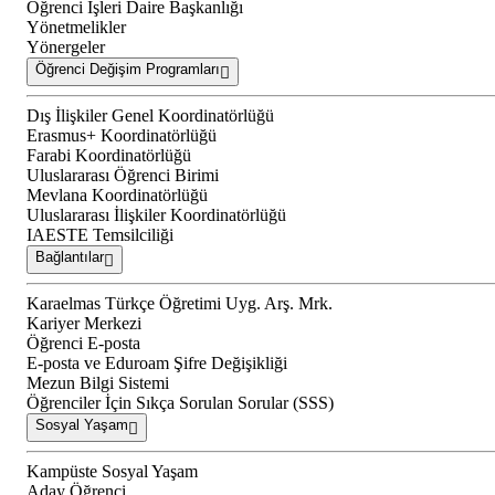
Öğrenci İşleri Daire Başkanlığı
Yönetmelikler
Yönergeler
Öğrenci Değişim Programları
Dış İlişkiler Genel Koordinatörlüğü
Erasmus+ Koordinatörlüğü
Farabi Koordinatörlüğü
Uluslararası Öğrenci Birimi
Mevlana Koordinatörlüğü
Uluslararası İlişkiler Koordinatörlüğü
IAESTE Temsilciliği
Bağlantılar
Karaelmas Türkçe Öğretimi Uyg. Arş. Mrk.
Kariyer Merkezi
Öğrenci E-posta
E-posta ve Eduroam Şifre Değişikliği
Mezun Bilgi Sistemi
Öğrenciler İçin Sıkça Sorulan Sorular (SSS)
Sosyal Yaşam
Kampüste Sosyal Yaşam
Aday Öğrenci