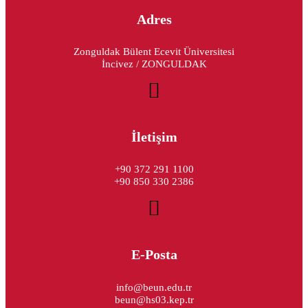
Adres
Zonguldak Bülent Ecevit Üniversitesi
İncivez / ZONGULDAK
İletişim
+90 372 291 1100
+90 850 330 2386
E-Posta
info@beun.edu.tr
beun@hs03.kep.tr