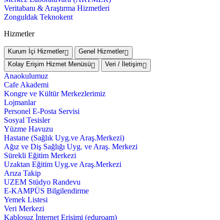
Veritabanı & Araştırma Hizmetleri
Zonguldak Teknokent
Hizmetler
Kurum İçi Hizmetler
Genel Hizmetler
Kolay Erişim Hizmet Menüsü
Veri / İletişim
Anaokulumuz
Cafe Akademi
Kongre ve Kültür Merkezlerimiz
Lojmanlar
Personel E-Posta Servisi
Sosyal Tesisler
Yüzme Havuzu
Hastane (Sağlık Uyg.ve Araş.Merkezi)
Ağız ve Diş Sağlığı Uyg. ve Araş. Merkezi
Sürekli Eğitim Merkezi
Uzaktan Eğitim Uyg.ve Araş.Merkezi
Arıza Takip
UZEM Stüdyo Randevu
E-KAMPÜS Bilgilendirme
Yemek Listesi
Veri Merkezi
Kablosuz İnternet Erişimi (eduroam)