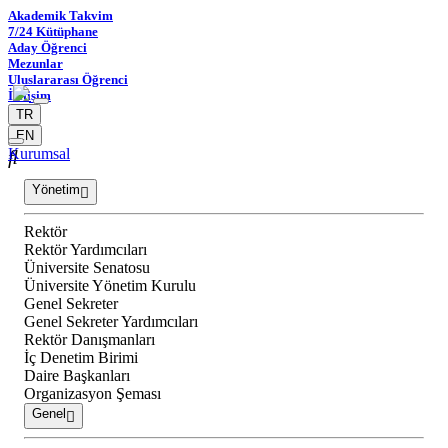
Akademik Takvim
7/24 Kütüphane
Aday Öğrenci
Mezunlar
Uluslararası Öğrenci
İletişim
TR
EN
Kurumsal
Yönetim
Rektör
Rektör Yardımcıları
Üniversite Senatosu
Üniversite Yönetim Kurulu
Genel Sekreter
Genel Sekreter Yardımcıları
Rektör Danışmanları
İç Denetim Birimi
Daire Başkanları
Organizasyon Şeması
Genel