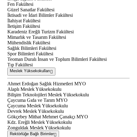
Fen Fakültesi
Güzel Sanatlar Fakültesi
İktisadi ve İdari Bilimler Fakültesi
İlahiyat Fakültesi
İletişim Fakültesi
Karadeniz Ereğli Turizm Fakültesi
Mimarlık ve Tasarım Fakültesi
Mühendislik Fakültesi
Sağlık Bilimleri Fakültesi
Spor Bilimleri Fakültesi
Teoman Duralı İnsan ve Toplum Bilimleri Fakültesi
Tıp Fakültesi
Meslek Yüksekokulları
Ahmet Erdoğan Sağlık Hizmetleri MYO
Alaplı Meslek Yüksekokulu
Bilişim Teknolojileri Meslek Yüksekokulu
Çaycuma Gıda ve Tarım MYO
Çaycuma Meslek Yüksekokulu
Devrek Meslek Yüksekokulu
Gökçebey Mithat Mehmet Çanakçı MYO
Kdz. Ereğli Meslek Yüksekokulu
Zonguldak Meslek Yüksekokulu
Rektörlüğe Bağlı Birimler