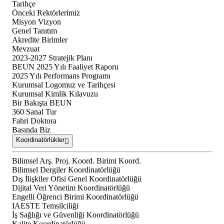
Tarihçe
Önceki Rektörlerimiz
Misyon Vizyon
Genel Tanıtım
Akredite Birimler
Mevzuat
2023-2027 Stratejik Planı
BEUN 2025 Yılı Faaliyet Raporu
2025 Yılı Performans Programı
Kurumsal Logomuz ve Tarihçesi
Kurumsal Kimlik Kılavuzu
Bir Bakışta BEUN
360 Sanal Tur
Fahri Doktora
Basında Biz
Koordinatörlükler
Bilimsel Arş. Proj. Koord. Birimi Koord.
Bilimsel Dergiler Koordinatörlüğü
Dış İlişkiler Ofisi Genel Koordinatörlüğü
Dijital Veri Yönetim Koordinatörlüğü
Engelli Öğrenci Birimi Koordinatörlüğü
IAESTE Temsilciliği
İş Sağlığı ve Güvenliği Koordinatörlüğü
Kalite Koordinatörlüğü