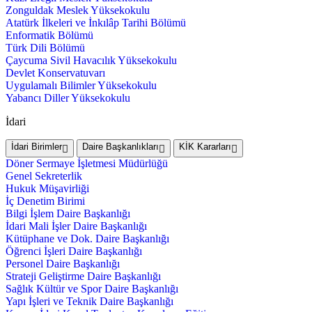
Zonguldak Meslek Yüksekokulu
Atatürk İlkeleri ve İnkılâp Tarihi Bölümü
Enformatik Bölümü
Türk Dili Bölümü
Çaycuma Sivil Havacılık Yüksekokulu
Devlet Konservatuvarı
Uygulamalı Bilimler Yüksekokulu
Yabancı Diller Yüksekokulu
İdari
İdari Birimler
Daire Başkanlıkları
KİK Kararları
Döner Sermaye İşletmesi Müdürlüğü
Genel Sekreterlik
Hukuk Müşavirliği
İç Denetim Birimi
Bilgi İşlem Daire Başkanlığı
İdari Mali İşler Daire Başkanlığı
Kütüphane ve Dok. Daire Başkanlığı
Öğrenci İşleri Daire Başkanlığı
Personel Daire Başkanlığı
Strateji Geliştirme Daire Başkanlığı
Sağlık Kültür ve Spor Daire Başkanlığı
Yapı İşleri ve Teknik Daire Başkanlığı