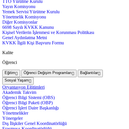
TTO Yürütme Kurulu
Yayın Komisyonu
Yemek Servisi Yürütme Kurulu
Yönetmelik Komisyonu
Diğer Komisyonlar
6698 Sayılı KVKK Kanunu
Kişisel Verilerin İşlenmesi ve Korunması Politikası
Genel Aydınlatma Metni
KVKK İlgili Kişi Başvuru Formu
Kalite
Öğrenci
Eğitim
Öğrenci Değişim Programları
Bağlantılar
Sosyal Yaşam
Oryantasyon Eğitimleri
Akademik Takvim
Öğrenci Bilgi Sistemi (OBS)
Öğrenci Bilgi Paketi (OBP)
Öğrenci İşleri Daire Başkanlığı
Yönetmelikler
Yönergeler
Dış İlişkiler Genel Koordinatörlüğü
Erasmus+ Koordinatörlüğü