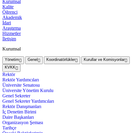
Kurumsal
Kalite
Öğrenci
Akademik
İdari
Araştırma
Hizmetler
İletişim
Kurumsal
Yönetim
Genel
Koordinatörlükler
Kurullar ve Komisyonlar
KVKK
Rektör
Rektör Yardımcıları
Üniversite Senatosu
Üniversite Yönetim Kurulu
Genel Sekreter
Genel Sekreter Yardımcıları
Rektör Danışmanları
İç Denetim Birimi
Daire Başkanları
Organizasyon Şeması
Tarihçe