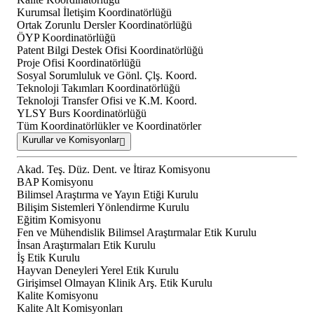
Kurumsal İletişim Koordinatörlüğü
Ortak Zorunlu Dersler Koordinatörlüğü
ÖYP Koordinatörlüğü
Patent Bilgi Destek Ofisi Koordinatörlüğü
Proje Ofisi Koordinatörlüğü
Sosyal Sorumluluk ve Gönl. Çlş. Koord.
Teknoloji Takımları Koordinatörlüğü
Teknoloji Transfer Ofisi ve K.M. Koord.
YLSY Burs Koordinatörlüğü
Tüm Koordinatörlükler ve Koordinatörler
Kurullar ve Komisyonlar
Akad. Teş. Düz. Dent. ve İtiraz Komisyonu
BAP Komisyonu
Bilimsel Araştırma ve Yayın Etiği Kurulu
Bilişim Sistemleri Yönlendirme Kurulu
Eğitim Komisyonu
Fen ve Mühendislik Bilimsel Araştırmalar Etik Kurulu
İnsan Araştırmaları Etik Kurulu
İş Etik Kurulu
Hayvan Deneyleri Yerel Etik Kurulu
Girişimsel Olmayan Klinik Arş. Etik Kurulu
Kalite Komisyonu
Kalite Alt Komisyonları