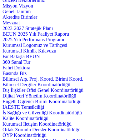
Önceki Rektörlerimiz
Misyon Vizyon
Genel Tanıtım
Akredite Birimler
Mevzuat
2023-2027 Stratejik Planı
BEUN 2025 Yılı Faaliyet Raporu
2025 Yılı Performans Programı
Kurumsal Logomuz ve Tarihçesi
Kurumsal Kimlik Kılavuzu
Bir Bakışta BEUN
360 Sanal Tur
Fahri Doktora
Basında Biz
Bilimsel Arş. Proj. Koord. Birimi Koord.
Bilimsel Dergiler Koordinatörlüğü
Dış İlişkiler Ofisi Genel Koordinatörlüğü
Dijital Veri Yönetim Koordinatörlüğü
Engelli Öğrenci Birimi Koordinatörlüğü
IAESTE Temsilciliği
İş Sağlığı ve Güvenliği Koordinatörlüğü
Kalite Koordinatörlüğü
Kurumsal İletişim Koordinatörlüğü
Ortak Zorunlu Dersler Koordinatörlüğü
ÖYP Koordinatörlüğü