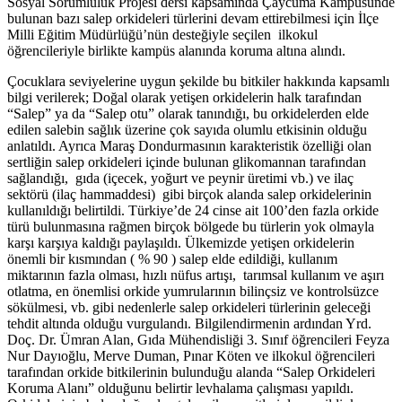
Sosyal Sorumluluk Projesi dersi kapsamında Çaycuma Kampüsünde
bulunan bazı salep orkideleri türlerini devam ettirebilmesi için İlçe
Milli Eğitim Müdürlüğü’nün desteğiyle seçilen ilkokul
öğrencileriyle birlikte kampüs alanında koruma altına alındı.
Çocuklara seviyelerine uygun şekilde bu bitkiler hakkında kapsamlı
bilgi verilerek; Doğal olarak yetişen orkidelerin halk tarafından
“Salep” ya da “Salep otu” olarak tanındığı, bu orkidelerden elde
edilen salebin sağlık üzerine çok sayıda olumlu etkisinin olduğu
anlatıldı. Ayrıca Maraş Dondurmasının karakteristik özelliği olan
sertliğin salep orkideleri içinde bulunan glikomannan tarafından
sağlandığı, gıda (içecek, yoğurt ve peynir üretimi vb.) ve ilaç
sektörü (ilaç hammaddesi) gibi birçok alanda salep orkidelerinin
kullanıldığı belirtildi. Türkiye’de 24 cinse ait 100’den fazla orkide
türü bulunmasına rağmen birçok bölgede bu türlerin yok olmayla
karşı karşıya kaldığı paylaşıldı. Ülkemizde yetişen orkidelerin
önemli bir kısmından ( % 90 ) salep elde edildiği, kullanım
miktarının fazla olması, hızlı nüfus artışı, tarımsal kullanım ve aşırı
otlatma, en önemlisi orkide yumrularının bilinçsiz ve kontrolsüzce
sökülmesi, vb. gibi nedenlerle salep orkideleri türlerinin geleceği
tehdit altında olduğu vurgulandı. Bilgilendirmenin ardından Yrd.
Doç. Dr. Ümran Alan, Gıda Mühendisliği 3. Sınıf öğrencileri Feyza
Nur Dayıoğlu, Merve Duman, Pınar Köten ve ilkokul öğrencileri
tarafından orkide bitkilerinin bulunduğu alanda “Salep Orkideleri
Koruma Alanı” olduğunu belirtir levhalama çalışması yapıldı.