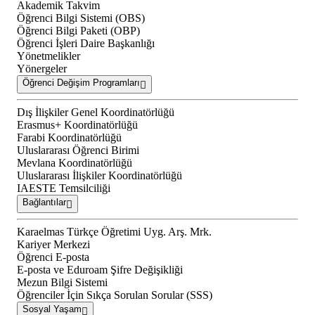
Akademik Takvim
Öğrenci Bilgi Sistemi (OBS)
Öğrenci Bilgi Paketi (OBP)
Öğrenci İşleri Daire Başkanlığı
Yönetmelikler
Yönergeler
Öğrenci Değişim Programları
Dış İlişkiler Genel Koordinatörlüğü
Erasmus+ Koordinatörlüğü
Farabi Koordinatörlüğü
Uluslararası Öğrenci Birimi
Mevlana Koordinatörlüğü
Uluslararası İlişkiler Koordinatörlüğü
IAESTE Temsilciliği
Bağlantılar
Karaelmas Türkçe Öğretimi Uyg. Arş. Mrk.
Kariyer Merkezi
Öğrenci E-posta
E-posta ve Eduroam Şifre Değişikliği
Mezun Bilgi Sistemi
Öğrenciler İçin Sıkça Sorulan Sorular (SSS)
Sosyal Yaşam