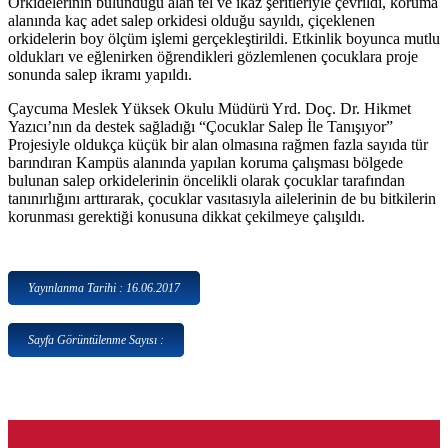
Orkidelerinin bulunduğu alan tel ve ikaz şeritleriyle çevrildi, koruma
alanında kaç adet salep orkidesi olduğu sayıldı, çiçeklenen
orkidelerin boy ölçüm işlemi gerçekleştirildi. Etkinlik boyunca mutlu
oldukları ve eğlenirken öğrendikleri gözlemlenen çocuklara proje
sonunda salep ikramı yapıldı.
Çaycuma Meslek Yüksek Okulu Müdürü Yrd. Doç. Dr. Hikmet
Yazıcı’nın da destek sağladığı “Çocuklar Salep İle Tanışıyor”
Projesiyle oldukça küçük bir alan olmasına rağmen fazla sayıda tür
barındıran Kampüs alanında yapılan koruma çalışması bölgede
bulunan salep orkidelerinin öncelikli olarak çocuklar tarafından
tanınırlığını arttırarak, çocuklar vasıtasıyla ailelerinin de bu bitkilerin
korunması gerektiği konusuna dikkat çekilmeye çalışıldı.
Yayınlanma Tarihi : 16.06.2017
Sayfa Görüntülenme Sayısı :