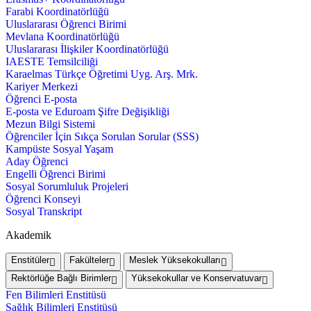
Farabi Koordinatörlüğü
Uluslararası Öğrenci Birimi
Mevlana Koordinatörlüğü
Uluslararası İlişkiler Koordinatörlüğü
IAESTE Temsilciliği
Karaelmas Türkçe Öğretimi Uyg. Arş. Mrk.
Kariyer Merkezi
Öğrenci E-posta
E-posta ve Eduroam Şifre Değişikliği
Mezun Bilgi Sistemi
Öğrenciler İçin Sıkça Sorulan Sorular (SSS)
Kampüste Sosyal Yaşam
Aday Öğrenci
Engelli Öğrenci Birimi
Sosyal Sorumluluk Projeleri
Öğrenci Konseyi
Sosyal Transkript
Akademik
Enstitüler
Fakülteler
Meslek Yüksekokulları
Rektörlüğe Bağlı Birimler
Yüksekokullar ve Konservatuvar
Fen Bilimleri Enstitüsü
Sağlık Bilimleri Enstitüsü