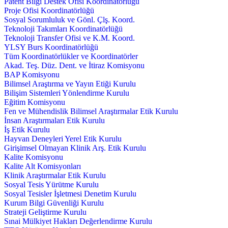
Patent Bilgi Destek Ofisi Koordinatörlüğü
Proje Ofisi Koordinatörlüğü
Sosyal Sorumluluk ve Gönl. Çlş. Koord.
Teknoloji Takımları Koordinatörlüğü
Teknoloji Transfer Ofisi ve K.M. Koord.
YLSY Burs Koordinatörlüğü
Tüm Koordinatörlükler ve Koordinatörler
Akad. Teş. Düz. Dent. ve İtiraz Komisyonu
BAP Komisyonu
Bilimsel Araştırma ve Yayın Etiği Kurulu
Bilişim Sistemleri Yönlendirme Kurulu
Eğitim Komisyonu
Fen ve Mühendislik Bilimsel Araştırmalar Etik Kurulu
İnsan Araştırmaları Etik Kurulu
İş Etik Kurulu
Hayvan Deneyleri Yerel Etik Kurulu
Girişimsel Olmayan Klinik Arş. Etik Kurulu
Kalite Komisyonu
Kalite Alt Komisyonları
Klinik Araştırmalar Etik Kurulu
Sosyal Tesis Yürütme Kurulu
Sosyal Tesisler İşletmesi Denetim Kurulu
Kurum Bilgi Güvenliği Kurulu
Strateji Geliştirme Kurulu
Sınai Mülkiyet Hakları Değerlendirme Kurulu