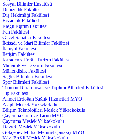
Sosyal Bilimler Enstitüsü
Denizcilik Fakültesi
Diş Hekimliği Fakültesi
Eczacılık Fakültesi
Ereğli Eğitim Fakültesi
Fen Fakültesi
Güzel Sanatlar Fakültesi
İktisadi ve İdari Bilimler Fakültesi
İlahiyat Fakültesi
İletişim Fakültesi
Karadeniz Ereğli Turizm Fakültesi
Mimarlık ve Tasarım Fakültesi
Mühendislik Fakültesi
Sağlık Bilimleri Fakültesi
Spor Bilimleri Fakültesi
Teoman Duralı İnsan ve Toplum Bilimleri Fakültesi
Tıp Fakültesi
Ahmet Erdoğan Sağlık Hizmetleri MYO
Alaplı Meslek Yüksekokulu
Bilişim Teknolojileri Meslek Yüksekokulu
Çaycuma Gıda ve Tarım MYO
Çaycuma Meslek Yüksekokulu
Devrek Meslek Yüksekokulu
Gökçebey Mithat Mehmet Çanakçı MYO
Kdz. Ereğli Meslek Yüksekokulu