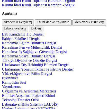
Kurum İdari Kurul Toplantısı Kararları - Eğitim
Kurum İdari Kurul Toplantısı Kararları - Sağlık
Araştırma
Akademik Dergiler
Etkinlikler ve Yayınlar
Merkezler / Birimler
Laboratuvarlar
Linkler
Batı Karadeniz Tıp Dergisi
İlahiyat Fakültesi Dergisi
Karaelmas Eğitim Bilimleri Dergisi
Karaelmas Fen ve Mühendislik Dergisi
Karaelmas İş Sağlığı ve Güvenliği Dergisi
Karaelmas Sosyal Bilimler Dergisi
Türkiye Diyabet ve Obezite Dergisi
Uluslararası Diş Hekimliği Bilimleri Dergisi
Uluslararası Yönetim İktisat ve İşletme Dergisi
Yükseköğretim ve Bilim Dergisi
Etkinlikler
Kampüsün Sesi
Yayınlarımız
Uygulama ve Araştırma Merkezleri
Bilimsel Araştırma Projeleri Birimi
Teknoloji Transfer Ofisi
Laboratuvar Bilgi Sistemi (LABSİS)
Merkez Laboratuvaru (ARTMER)