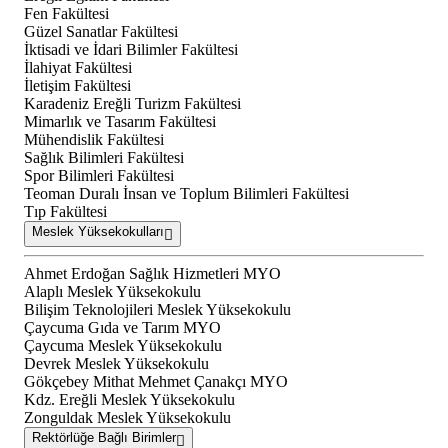
Fen Fakültesi
Güzel Sanatlar Fakültesi
İktisadi ve İdari Bilimler Fakültesi
İlahiyat Fakültesi
İletişim Fakültesi
Karadeniz Ereğli Turizm Fakültesi
Mimarlık ve Tasarım Fakültesi
Mühendislik Fakültesi
Sağlık Bilimleri Fakültesi
Spor Bilimleri Fakültesi
Teoman Duralı İnsan ve Toplum Bilimleri Fakültesi
Tıp Fakültesi
Meslek Yüksekokulları
Ahmet Erdoğan Sağlık Hizmetleri MYO
Alaplı Meslek Yüksekokulu
Bilişim Teknolojileri Meslek Yüksekokulu
Çaycuma Gıda ve Tarım MYO
Çaycuma Meslek Yüksekokulu
Devrek Meslek Yüksekokulu
Gökçebey Mithat Mehmet Çanakçı MYO
Kdz. Ereğli Meslek Yüksekokulu
Zonguldak Meslek Yüksekokulu
Rektörlüğe Bağlı Birimler