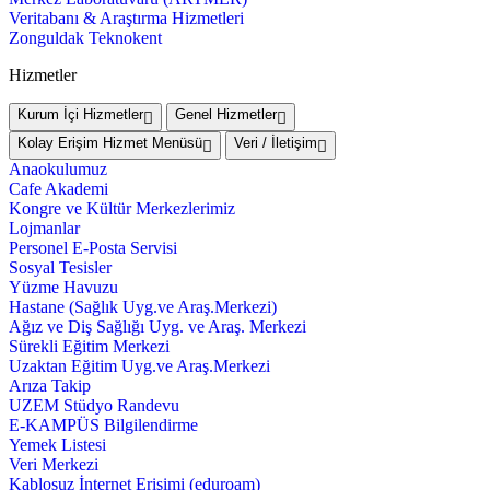
Veritabanı & Araştırma Hizmetleri
Zonguldak Teknokent
Hizmetler
Kurum İçi Hizmetler
Genel Hizmetler
Kolay Erişim Hizmet Menüsü
Veri / İletişim
Anaokulumuz
Cafe Akademi
Kongre ve Kültür Merkezlerimiz
Lojmanlar
Personel E-Posta Servisi
Sosyal Tesisler
Yüzme Havuzu
Hastane (Sağlık Uyg.ve Araş.Merkezi)
Ağız ve Diş Sağlığı Uyg. ve Araş. Merkezi
Sürekli Eğitim Merkezi
Uzaktan Eğitim Uyg.ve Araş.Merkezi
Arıza Takip
UZEM Stüdyo Randevu
E-KAMPÜS Bilgilendirme
Yemek Listesi
Veri Merkezi
Kablosuz İnternet Erişimi (eduroam)