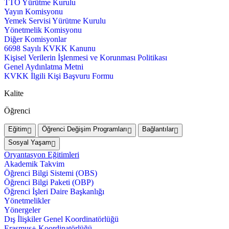
TTO Yürütme Kurulu
Yayın Komisyonu
Yemek Servisi Yürütme Kurulu
Yönetmelik Komisyonu
Diğer Komisyonlar
6698 Sayılı KVKK Kanunu
Kişisel Verilerin İşlenmesi ve Korunması Politikası
Genel Aydınlatma Metni
KVKK İlgili Kişi Başvuru Formu
Kalite
Öğrenci
Eğitim
Öğrenci Değişim Programları
Bağlantılar
Sosyal Yaşam
Oryantasyon Eğitimleri
Akademik Takvim
Öğrenci Bilgi Sistemi (OBS)
Öğrenci Bilgi Paketi (OBP)
Öğrenci İşleri Daire Başkanlığı
Yönetmelikler
Yönergeler
Dış İlişkiler Genel Koordinatörlüğü
Erasmus+ Koordinatörlüğü