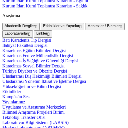
Kurum İdari Kurul Toplantısı Kararları - Eğitim
Kurum İdari Kurul Toplantısı Kararları - Sağlık
Araştırma
Akademik Dergiler
Etkinlikler ve Yayınlar
Merkezler / Birimler
Laboratuvarlar
Linkler
Batı Karadeniz Tıp Dergisi
İlahiyat Fakültesi Dergisi
Karaelmas Eğitim Bilimleri Dergisi
Karaelmas Fen ve Mühendislik Dergisi
Karaelmas İş Sağlığı ve Güvenliği Dergisi
Karaelmas Sosyal Bilimler Dergisi
Türkiye Diyabet ve Obezite Dergisi
Uluslararası Diş Hekimliği Bilimleri Dergisi
Uluslararası Yönetim İktisat ve İşletme Dergisi
Yükseköğretim ve Bilim Dergisi
Etkinlikler
Kampüsün Sesi
Yayınlarımız
Uygulama ve Araştırma Merkezleri
Bilimsel Araştırma Projeleri Birimi
Teknoloji Transfer Ofisi
Laboratuvar Bilgi Sistemi (LABSİS)
Merkez Laboratuvaru (ARTMER)