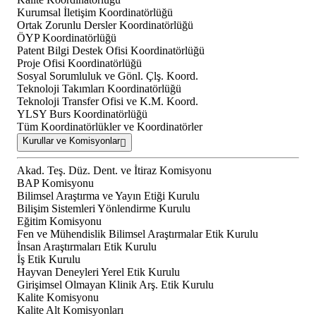
Kurumsal İletişim Koordinatörlüğü
Ortak Zorunlu Dersler Koordinatörlüğü
ÖYP Koordinatörlüğü
Patent Bilgi Destek Ofisi Koordinatörlüğü
Proje Ofisi Koordinatörlüğü
Sosyal Sorumluluk ve Gönl. Çlş. Koord.
Teknoloji Takımları Koordinatörlüğü
Teknoloji Transfer Ofisi ve K.M. Koord.
YLSY Burs Koordinatörlüğü
Tüm Koordinatörlükler ve Koordinatörler
Kurullar ve Komisyonlar
Akad. Teş. Düz. Dent. ve İtiraz Komisyonu
BAP Komisyonu
Bilimsel Araştırma ve Yayın Etiği Kurulu
Bilişim Sistemleri Yönlendirme Kurulu
Eğitim Komisyonu
Fen ve Mühendislik Bilimsel Araştırmalar Etik Kurulu
İnsan Araştırmaları Etik Kurulu
İş Etik Kurulu
Hayvan Deneyleri Yerel Etik Kurulu
Girişimsel Olmayan Klinik Arş. Etik Kurulu
Kalite Komisyonu
Kalite Alt Komisyonları