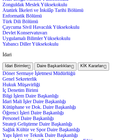
Zonguldak Meslek Yüksekokulu
Atatürk İlkeleri ve İnkılâp Tarihi Bölümü
Enformatik Bölümü
Türk Dili Bölümü
Çaycuma Sivil Havacılık Yüksekokulu
Devlet Konservatuvarı
Uygulamalı Bilimler Yüksekokulu
Yabancı Diller Yüksekokulu
İdari
İdari Birimler
Daire Başkanlıkları
KİK Kararları
Döner Sermaye İşletmesi Müdürlüğü
Genel Sekreterlik
Hukuk Müşavirliği
İç Denetim Birimi
Bilgi İşlem Daire Başkanlığı
İdari Mali İşler Daire Başkanlığı
Kütüphane ve Dok. Daire Başkanlığı
Öğrenci İşleri Daire Başkanlığı
Personel Daire Başkanlığı
Strateji Geliştirme Daire Başkanlığı
Sağlık Kültür ve Spor Daire Başkanlığı
Yapı İşleri ve Teknik Daire Başkanlığı