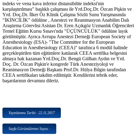
indeks ve vena kava inferior distansibilite indeksi'nin
karşılaştırılması" başlıklı çalışması ile Yrd.Doç.Dr. Özcan Pişkin ve
Yrd. Doç.Dr. İlker Öz Klinik Çalışma Sözlü Sunu Yarışmasında
"İKİNCİLİK" ödülüne , Anestezi ve Reanimasyon Anabilim Dalı
Araştırma Görevlisi Asistan Dr. Eren Açıkgöz Uzmanlık Öğrencileri
Temel Eğitim Kursu Sınavı'nda "ÜÇÜNCÜLÜK" ödülüne layık
görülmüştür. Ayrıca Avrupa Anestezi Derneği European Society of
Anesthesiology (ESA)- "The Committee for the European
Education in Anesthesiology (CEEA)" tarafınca 6 modül halinde
gerçekleştirilen tüm eğitimlere katılarak CEEA sertifika belgesini
almaya hak kazanan Yrd.Doç.Dr. Bengü Gülhan Aydın ve Yrd.
Doç. Dr. Özcan Pişkin'e kongrede Türk Anesteziyoloji ve
Reanimasyon Derneği Başkanı Prof.Dr. Hülya Bilgin tarafından
CEEA sertifikaları takdim edilmiştir. Kendilerini tebrik eder,
başarılarının devamını dileriz.
Yayınlanma Tarihi : 22.11.2017
Sayfa Görüntülenme Sayısı :