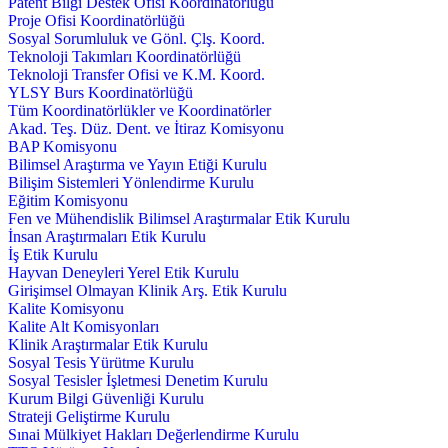
Patent Bilgi Destek Ofisi Koordinatörlüğü
Proje Ofisi Koordinatörlüğü
Sosyal Sorumluluk ve Gönl. Çlş. Koord.
Teknoloji Takımları Koordinatörlüğü
Teknoloji Transfer Ofisi ve K.M. Koord.
YLSY Burs Koordinatörlüğü
Tüm Koordinatörlükler ve Koordinatörler
Akad. Teş. Düz. Dent. ve İtiraz Komisyonu
BAP Komisyonu
Bilimsel Araştırma ve Yayın Etiği Kurulu
Bilişim Sistemleri Yönlendirme Kurulu
Eğitim Komisyonu
Fen ve Mühendislik Bilimsel Araştırmalar Etik Kurulu
İnsan Araştırmaları Etik Kurulu
İş Etik Kurulu
Hayvan Deneyleri Yerel Etik Kurulu
Girişimsel Olmayan Klinik Arş. Etik Kurulu
Kalite Komisyonu
Kalite Alt Komisyonları
Klinik Araştırmalar Etik Kurulu
Sosyal Tesis Yürütme Kurulu
Sosyal Tesisler İşletmesi Denetim Kurulu
Kurum Bilgi Güvenliği Kurulu
Strateji Geliştirme Kurulu
Sınai Mülkiyet Hakları Değerlendirme Kurulu