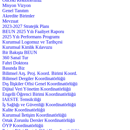
Önceki Rektörlerimiz
Misyon Vizyon
Genel Tanıtım
Akredite Birimler
Mevzuat
2023-2027 Stratejik Planı
BEUN 2025 Yılı Faaliyet Raporu
2025 Yılı Performans Programı
Kurumsal Logomuz ve Tarihçesi
Kurumsal Kimlik Kılavuzu
Bir Bakışta BEUN
360 Sanal Tur
Fahri Doktora
Basında Biz
Bilimsel Arş. Proj. Koord. Birimi Koord.
Bilimsel Dergiler Koordinatörlüğü
Dış İlişkiler Ofisi Genel Koordinatörlüğü
Dijital Veri Yönetim Koordinatörlüğü
Engelli Öğrenci Birimi Koordinatörlüğü
IAESTE Temsilciliği
İş Sağlığı ve Güvenliği Koordinatörlüğü
Kalite Koordinatörlüğü
Kurumsal İletişim Koordinatörlüğü
Ortak Zorunlu Dersler Koordinatörlüğü
ÖYP Koordinatörlüğü