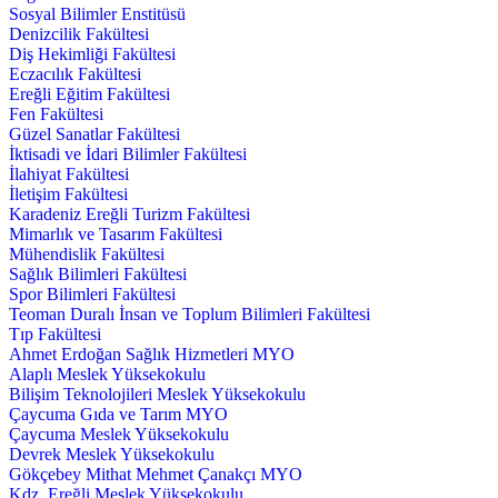
Sosyal Bilimler Enstitüsü
Denizcilik Fakültesi
Diş Hekimliği Fakültesi
Eczacılık Fakültesi
Ereğli Eğitim Fakültesi
Fen Fakültesi
Güzel Sanatlar Fakültesi
İktisadi ve İdari Bilimler Fakültesi
İlahiyat Fakültesi
İletişim Fakültesi
Karadeniz Ereğli Turizm Fakültesi
Mimarlık ve Tasarım Fakültesi
Mühendislik Fakültesi
Sağlık Bilimleri Fakültesi
Spor Bilimleri Fakültesi
Teoman Duralı İnsan ve Toplum Bilimleri Fakültesi
Tıp Fakültesi
Ahmet Erdoğan Sağlık Hizmetleri MYO
Alaplı Meslek Yüksekokulu
Bilişim Teknolojileri Meslek Yüksekokulu
Çaycuma Gıda ve Tarım MYO
Çaycuma Meslek Yüksekokulu
Devrek Meslek Yüksekokulu
Gökçebey Mithat Mehmet Çanakçı MYO
Kdz. Ereğli Meslek Yüksekokulu