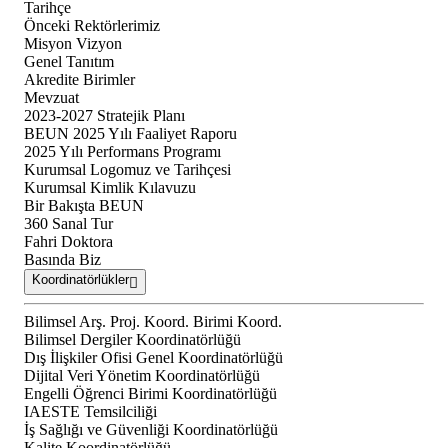
Tarihçe
Önceki Rektörlerimiz
Misyon Vizyon
Genel Tanıtım
Akredite Birimler
Mevzuat
2023-2027 Stratejik Planı
BEUN 2025 Yılı Faaliyet Raporu
2025 Yılı Performans Programı
Kurumsal Logomuz ve Tarihçesi
Kurumsal Kimlik Kılavuzu
Bir Bakışta BEUN
360 Sanal Tur
Fahri Doktora
Basında Biz
Koordinatörlükler
Bilimsel Arş. Proj. Koord. Birimi Koord.
Bilimsel Dergiler Koordinatörlüğü
Dış İlişkiler Ofisi Genel Koordinatörlüğü
Dijital Veri Yönetim Koordinatörlüğü
Engelli Öğrenci Birimi Koordinatörlüğü
IAESTE Temsilciliği
İş Sağlığı ve Güvenliği Koordinatörlüğü
Kalite Koordinatörlüğü