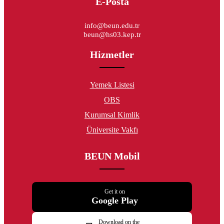
E-Posta
info@beun.edu.tr
beun@hs03.kep.tr
Hizmetler
Yemek Listesi
OBS
Kurumsal Kimlik
Üniversite Vakfı
BEUN Mobil
Get it on
Google Play
Download on the