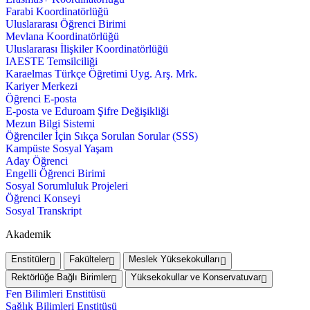
Farabi Koordinatörlüğü
Uluslararası Öğrenci Birimi
Mevlana Koordinatörlüğü
Uluslararası İlişkiler Koordinatörlüğü
IAESTE Temsilciliği
Karaelmas Türkçe Öğretimi Uyg. Arş. Mrk.
Kariyer Merkezi
Öğrenci E-posta
E-posta ve Eduroam Şifre Değişikliği
Mezun Bilgi Sistemi
Öğrenciler İçin Sıkça Sorulan Sorular (SSS)
Kampüste Sosyal Yaşam
Aday Öğrenci
Engelli Öğrenci Birimi
Sosyal Sorumluluk Projeleri
Öğrenci Konseyi
Sosyal Transkript
Akademik
Enstitüler
Fakülteler
Meslek Yüksekokulları
Rektörlüğe Bağlı Birimler
Yüksekokullar ve Konservatuvar
Fen Bilimleri Enstitüsü
Sağlık Bilimleri Enstitüsü