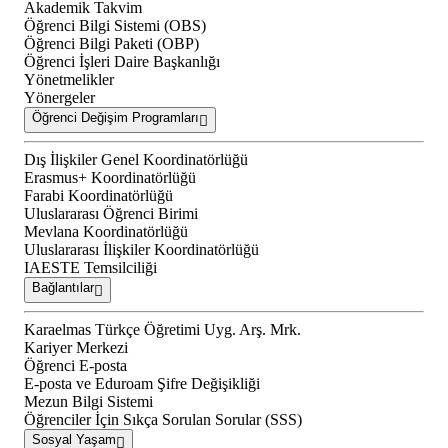
Akademik Takvim
Öğrenci Bilgi Sistemi (OBS)
Öğrenci Bilgi Paketi (OBP)
Öğrenci İşleri Daire Başkanlığı
Yönetmelikler
Yönergeler
Öğrenci Değişim Programları
Dış İlişkiler Genel Koordinatörlüğü
Erasmus+ Koordinatörlüğü
Farabi Koordinatörlüğü
Uluslararası Öğrenci Birimi
Mevlana Koordinatörlüğü
Uluslararası İlişkiler Koordinatörlüğü
IAESTE Temsilciliği
Bağlantılar
Karaelmas Türkçe Öğretimi Uyg. Arş. Mrk.
Kariyer Merkezi
Öğrenci E-posta
E-posta ve Eduroam Şifre Değişikliği
Mezun Bilgi Sistemi
Öğrenciler İçin Sıkça Sorulan Sorular (SSS)
Sosyal Yaşam