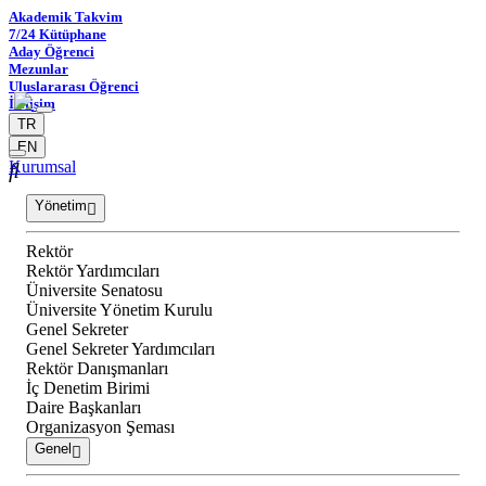
Akademik Takvim
7/24 Kütüphane
Aday Öğrenci
Mezunlar
Uluslararası Öğrenci
İletişim
TR
EN
Kurumsal
Yönetim
Rektör
Rektör Yardımcıları
Üniversite Senatosu
Üniversite Yönetim Kurulu
Genel Sekreter
Genel Sekreter Yardımcıları
Rektör Danışmanları
İç Denetim Birimi
Daire Başkanları
Organizasyon Şeması
Genel