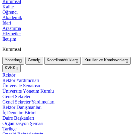
Kurumsal
Kalite
Öğrenci
Akademik
İdari
Araştırma
Hizmetler
İletişim
Kurumsal
Yönetim
Genel
Koordinatörlükler
Kurullar ve Komisyonlar
KVKK
Rektör
Rektör Yardımcıları
Üniversite Senatosu
Üniversite Yönetim Kurulu
Genel Sekreter
Genel Sekreter Yardımcıları
Rektör Danışmanları
İç Denetim Birimi
Daire Başkanları
Organizasyon Şeması
Tarihçe