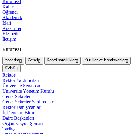
Kurumsal
Kalite
Öğrenci
Akademik
İdari
Araştırma
Hizmetler
İletişim
Kurumsal
Yönetim
Genel
Koordinatörlükler
Kurullar ve Komisyonlar
KVKK
Rektör
Rektör Yardımcıları
Üniversite Senatosu
Üniversite Yönetim Kurulu
Genel Sekreter
Genel Sekreter Yardımcıları
Rektör Danışmanları
İç Denetim Birimi
Daire Başkanları
Organizasyon Şeması
Tarihçe