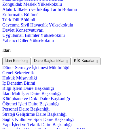
Zonguldak Meslek Yüksekokulu
Atatürk İlkeleri ve İnkılâp Tarihi Bölümü
Enformatik Bölümü
Türk Dili Bölümü
Çaycuma Sivil Havacılık Yüksekokulu
Devlet Konservatuvarı
Uygulamalı Bilimler Yüksekokulu
Yabancı Diller Yüksekokulu
İdari
İdari Birimler
Daire Başkanlıkları
KİK Kararları
Döner Sermaye İşletmesi Müdürlüğü
Genel Sekreterlik
Hukuk Müşavirliği
İç Denetim Birimi
Bilgi İşlem Daire Başkanlığı
İdari Mali İşler Daire Başkanlığı
Kütüphane ve Dok. Daire Başkanlığı
Öğrenci İşleri Daire Başkanlığı
Personel Daire Başkanlığı
Strateji Geliştirme Daire Başkanlığı
Sağlık Kültür ve Spor Daire Başkanlığı
Yapı İşleri ve Teknik Daire Başkanlığı