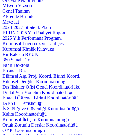
Önceki Rektörlerimiz
Misyon Vizyon
Genel Tanıtım
Akredite Birimler
Mevzuat
2023-2027 Stratejik Planı
BEUN 2025 Yılı Faaliyet Raporu
2025 Yılı Performans Programı
Kurumsal Logomuz ve Tarihçesi
Kurumsal Kimlik Kılavuzu
Bir Bakışta BEUN
360 Sanal Tur
Fahri Doktora
Basında Biz
Bilimsel Arş. Proj. Koord. Birimi Koord.
Bilimsel Dergiler Koordinatörlüğü
Dış İlişkiler Ofisi Genel Koordinatörlüğü
Dijital Veri Yönetim Koordinatörlüğü
Engelli Öğrenci Birimi Koordinatörlüğü
IAESTE Temsilciliği
İş Sağlığı ve Güvenliği Koordinatörlüğü
Kalite Koordinatörlüğü
Kurumsal İletişim Koordinatörlüğü
Ortak Zorunlu Dersler Koordinatörlüğü
ÖYP Koordinatörlüğü