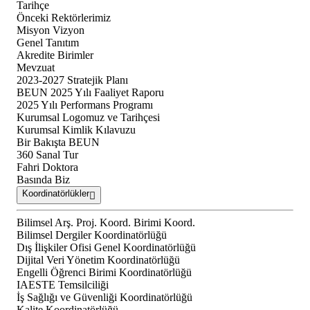
Tarihçe
Önceki Rektörlerimiz
Misyon Vizyon
Genel Tanıtım
Akredite Birimler
Mevzuat
2023-2027 Stratejik Planı
BEUN 2025 Yılı Faaliyet Raporu
2025 Yılı Performans Programı
Kurumsal Logomuz ve Tarihçesi
Kurumsal Kimlik Kılavuzu
Bir Bakışta BEUN
360 Sanal Tur
Fahri Doktora
Basında Biz
Koordinatörlükler
Bilimsel Arş. Proj. Koord. Birimi Koord.
Bilimsel Dergiler Koordinatörlüğü
Dış İlişkiler Ofisi Genel Koordinatörlüğü
Dijital Veri Yönetim Koordinatörlüğü
Engelli Öğrenci Birimi Koordinatörlüğü
IAESTE Temsilciliği
İş Sağlığı ve Güvenliği Koordinatörlüğü
Kalite Koordinatörlüğü