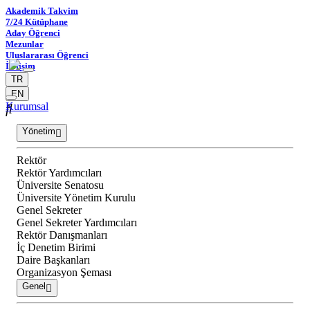
Akademik Takvim
7/24 Kütüphane
Aday Öğrenci
Mezunlar
Uluslararası Öğrenci
İletişim
TR
EN
Kurumsal
Yönetim
Rektör
Rektör Yardımcıları
Üniversite Senatosu
Üniversite Yönetim Kurulu
Genel Sekreter
Genel Sekreter Yardımcıları
Rektör Danışmanları
İç Denetim Birimi
Daire Başkanları
Organizasyon Şeması
Genel