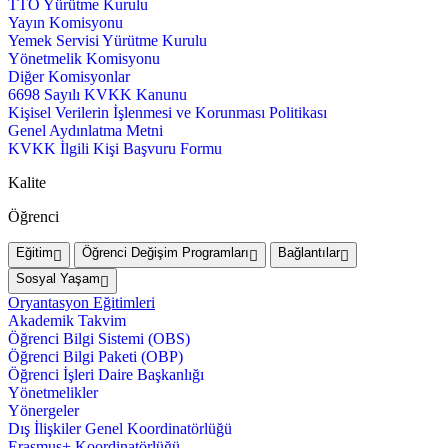
TTO Yürütme Kurulu
Yayın Komisyonu
Yemek Servisi Yürütme Kurulu
Yönetmelik Komisyonu
Diğer Komisyonlar
6698 Sayılı KVKK Kanunu
Kişisel Verilerin İşlenmesi ve Korunması Politikası
Genel Aydınlatma Metni
KVKK İlgili Kişi Başvuru Formu
Kalite
Öğrenci
Eğitim
Öğrenci Değişim Programları
Bağlantılar
Sosyal Yaşam
Oryantasyon Eğitimleri
Akademik Takvim
Öğrenci Bilgi Sistemi (OBS)
Öğrenci Bilgi Paketi (OBP)
Öğrenci İşleri Daire Başkanlığı
Yönetmelikler
Yönergeler
Dış İlişkiler Genel Koordinatörlüğü
Erasmus+ Koordinatörlüğü