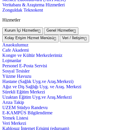
Veritabanı & Araştırma Hizmetleri
Zonguldak Teknokent
Hizmetler
Kurum İçi Hizmetler
Genel Hizmetler
Kolay Erişim Hizmet Menüsü
Veri / İletişim
Anaokulumuz
Cafe Akademi
Kongre ve Kültür Merkezlerimiz
Lojmanlar
Personel E-Posta Servisi
Sosyal Tesisler
Yüzme Havuzu
Hastane (Sağlık Uyg.ve Araş.Merkezi)
Ağız ve Diş Sağlığı Uyg. ve Araş. Merkezi
Sürekli Eğitim Merkezi
Uzaktan Eğitim Uyg.ve Araş.Merkezi
Arıza Takip
UZEM Stüdyo Randevu
E-KAMPÜS Bilgilendirme
Yemek Listesi
Veri Merkezi
Kablosuz İnternet Erişimi (eduroam)