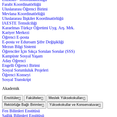
Farabi Koordinatörlüğü
Uluslararası Öğrenci Birimi
Mevlana Koordinatörlüğü
Uluslararası İlişkiler Koordinatörlüğü
IAESTE Temsilciliği
Karaelmas Türkçe Öğretimi Uyg. Arş. Mrk.
Kariyer Merkezi
Öğrenci E-posta
E-posta ve Eduroam Şifre Değişikliği
Mezun Bilgi Sistemi
Öğrenciler İçin Sıkça Sorulan Sorular (SSS)
Kampüste Sosyal Yaşam
Aday Öğrenci
Engelli Öğrenci Birimi
Sosyal Sorumluluk Projeleri
Öğrenci Konseyi
Sosyal Transkript
Akademik
Enstitüler
Fakülteler
Meslek Yüksekokulları
Rektörlüğe Bağlı Birimler
Yüksekokullar ve Konservatuvar
Fen Bilimleri Enstitüsü
Sağlık Bilimleri Enstitüsü