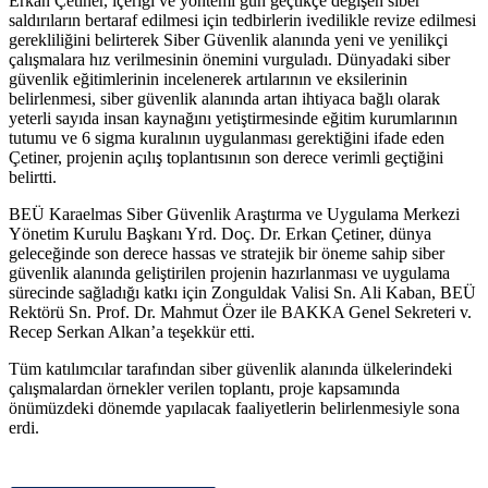
Erkan Çetiner, içeriği ve yöntemi gün geçtikçe değişen siber
saldırıların bertaraf edilmesi için tedbirlerin ivedilikle revize edilmesi
gerekliliğini belirterek Siber Güvenlik alanında yeni ve yenilikçi
çalışmalara hız verilmesinin önemini vurguladı. Dünyadaki siber
güvenlik eğitimlerinin incelenerek artılarının ve eksilerinin
belirlenmesi, siber güvenlik alanında artan ihtiyaca bağlı olarak
yeterli sayıda insan kaynağını yetiştirmesinde eğitim kurumlarının
tutumu ve 6 sigma kuralının uygulanması gerektiğini ifade eden
Çetiner, projenin açılış toplantısının son derece verimli geçtiğini
belirtti.
BEÜ Karaelmas Siber Güvenlik Araştırma ve Uygulama Merkezi
Yönetim Kurulu Başkanı Yrd. Doç. Dr. Erkan Çetiner, dünya
geleceğinde son derece hassas ve stratejik bir öneme sahip siber
güvenlik alanında geliştirilen projenin hazırlanması ve uygulama
sürecinde sağladığı katkı için Zonguldak Valisi Sn. Ali Kaban, BEÜ
Rektörü Sn. Prof. Dr. Mahmut Özer ile BAKKA Genel Sekreteri v.
Recep Serkan Alkan’a teşekkür etti.
Tüm katılımcılar tarafından siber güvenlik alanında ülkelerindeki
çalışmalardan örnekler verilen toplantı, proje kapsamında
önümüzdeki dönemde yapılacak faaliyetlerin belirlenmesiyle sona
erdi.