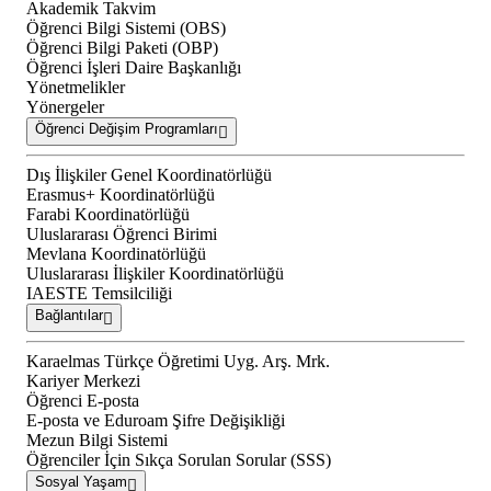
Akademik Takvim
Öğrenci Bilgi Sistemi (OBS)
Öğrenci Bilgi Paketi (OBP)
Öğrenci İşleri Daire Başkanlığı
Yönetmelikler
Yönergeler
Öğrenci Değişim Programları
Dış İlişkiler Genel Koordinatörlüğü
Erasmus+ Koordinatörlüğü
Farabi Koordinatörlüğü
Uluslararası Öğrenci Birimi
Mevlana Koordinatörlüğü
Uluslararası İlişkiler Koordinatörlüğü
IAESTE Temsilciliği
Bağlantılar
Karaelmas Türkçe Öğretimi Uyg. Arş. Mrk.
Kariyer Merkezi
Öğrenci E-posta
E-posta ve Eduroam Şifre Değişikliği
Mezun Bilgi Sistemi
Öğrenciler İçin Sıkça Sorulan Sorular (SSS)
Sosyal Yaşam