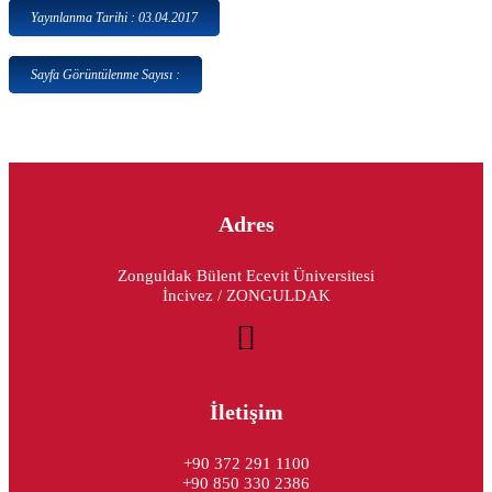
Yayınlanma Tarihi : 03.04.2017
Sayfa Görüntülenme Sayısı :
Adres
Zonguldak Bülent Ecevit Üniversitesi
İncivez / ZONGULDAK
İletişim
+90 372 291 1100
+90 850 330 2386