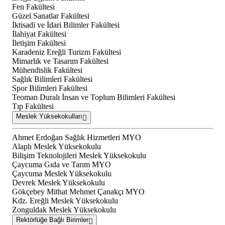
Fen Fakültesi
Güzel Sanatlar Fakültesi
İktisadi ve İdari Bilimler Fakültesi
İlahiyat Fakültesi
İletişim Fakültesi
Karadeniz Ereğli Turizm Fakültesi
Mimarlık ve Tasarım Fakültesi
Mühendislik Fakültesi
Sağlık Bilimleri Fakültesi
Spor Bilimleri Fakültesi
Teoman Duralı İnsan ve Toplum Bilimleri Fakültesi
Tıp Fakültesi
Meslek Yüksekokulları
Ahmet Erdoğan Sağlık Hizmetleri MYO
Alaplı Meslek Yüksekokulu
Bilişim Teknolojileri Meslek Yüksekokulu
Çaycuma Gıda ve Tarım MYO
Çaycuma Meslek Yüksekokulu
Devrek Meslek Yüksekokulu
Gökçebey Mithat Mehmet Çanakçı MYO
Kdz. Ereğli Meslek Yüksekokulu
Zonguldak Meslek Yüksekokulu
Rektörlüğe Bağlı Birimler