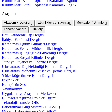
Kurum İdari Kurul Toplantısı Kararları - Eğitim
Kurum İdari Kurul Toplantısı Kararları - Sağlık
Araştırma
Akademik Dergiler
Etkinlikler ve Yayınlar
Merkezler / Birimler
Laboratuvarlar
Linkler
Batı Karadeniz Tıp Dergisi
İlahiyat Fakültesi Dergisi
Karaelmas Eğitim Bilimleri Dergisi
Karaelmas Fen ve Mühendislik Dergisi
Karaelmas İş Sağlığı ve Güvenliği Dergisi
Karaelmas Sosyal Bilimler Dergisi
Türkiye Diyabet ve Obezite Dergisi
Uluslararası Diş Hekimliği Bilimleri Dergisi
Uluslararası Yönetim İktisat ve İşletme Dergisi
Yükseköğretim ve Bilim Dergisi
Etkinlikler
Kampüsün Sesi
Yayınlarımız
Uygulama ve Araştırma Merkezleri
Bilimsel Araştırma Projeleri Birimi
Teknoloji Transfer Ofisi
Laboratuvar Bilgi Sistemi (LABSİS)
Merkez Laboratuvaru (ARTMER)