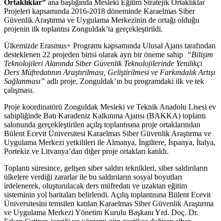
Ortaklıklar”
ana başlığında Mesleki Eğitim Stratejik Ortaklıklar
Projeleri kapsamında 2016-2018 döneminde Karaelmas Siber
Güvenlik Araştırma ve Uygulama Merkezinin de ortağı olduğu
projenin ilk toplantısı Zonguldak’ta gerçekleştirildi.
Ülkemizde Erasmus+ Programı kapsamında Ulusal Ajans tarafından
desteklenen 22 projeden birisi olarak ayrı bir öneme sahip
“Bilişim
Teknolojileri Alanında Siber Güvenlik Teknolojilerinde Yenilikçi
Ders Müfredatının Araştırılması, Geliştirilmesi ve Farkındalık Artışı
Sağlanması”
adlı proje, Zonguldak’ın bu programdaki ilk ve tek
çalışması.
Proje koordinatörü Zonguldak Mesleki ve Teknik Anadolu Lisesi ev
sahipliğinde Batı Karadeniz Kalkınma Ajansı (BAKKA) toplantı
salonunda gerçekleştirilen açılış toplantısına proje ortaklarından
Bülent Ecevit Üniversitesi Karaelmas Siber Güvenlik Araştırma ve
Uygulama Merkezi yetkilileri ile Almanya, İngiltere, İspanya, İtalya,
Portekiz ve Litvanya’dan diğer proje ortakları katıldı.
Toplantı süresince, gelişen siber saldırı teknikleri, siber saldırıların
ülkelere verdiği zararlar ile bu saldırıların sosyal boyutları
irdelenerek, oluşturulacak ders müfredatı ve uzaktan eğitim
sisteminin yol haritaları belirlendi. Açılış toplantısına Bülent Ecevit
Üniversitesini temsilen katılan Karaelmas Siber Güvenlik Araştırma
ve Uygulama Merkezi Yönetim Kurulu Başkanı Yrd. Doç. Dr.