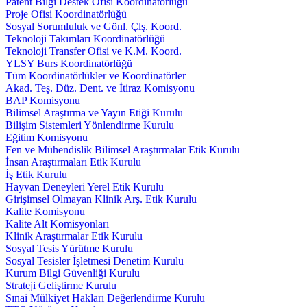
Patent Bilgi Destek Ofisi Koordinatörlüğü
Proje Ofisi Koordinatörlüğü
Sosyal Sorumluluk ve Gönl. Çlş. Koord.
Teknoloji Takımları Koordinatörlüğü
Teknoloji Transfer Ofisi ve K.M. Koord.
YLSY Burs Koordinatörlüğü
Tüm Koordinatörlükler ve Koordinatörler
Akad. Teş. Düz. Dent. ve İtiraz Komisyonu
BAP Komisyonu
Bilimsel Araştırma ve Yayın Etiği Kurulu
Bilişim Sistemleri Yönlendirme Kurulu
Eğitim Komisyonu
Fen ve Mühendislik Bilimsel Araştırmalar Etik Kurulu
İnsan Araştırmaları Etik Kurulu
İş Etik Kurulu
Hayvan Deneyleri Yerel Etik Kurulu
Girişimsel Olmayan Klinik Arş. Etik Kurulu
Kalite Komisyonu
Kalite Alt Komisyonları
Klinik Araştırmalar Etik Kurulu
Sosyal Tesis Yürütme Kurulu
Sosyal Tesisler İşletmesi Denetim Kurulu
Kurum Bilgi Güvenliği Kurulu
Strateji Geliştirme Kurulu
Sınai Mülkiyet Hakları Değerlendirme Kurulu