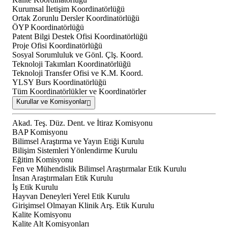
Kurumsal İletişim Koordinatörlüğü
Ortak Zorunlu Dersler Koordinatörlüğü
ÖYP Koordinatörlüğü
Patent Bilgi Destek Ofisi Koordinatörlüğü
Proje Ofisi Koordinatörlüğü
Sosyal Sorumluluk ve Gönl. Çlş. Koord.
Teknoloji Takımları Koordinatörlüğü
Teknoloji Transfer Ofisi ve K.M. Koord.
YLSY Burs Koordinatörlüğü
Tüm Koordinatörlükler ve Koordinatörler
Kurullar ve Komisyonlar
Akad. Teş. Düz. Dent. ve İtiraz Komisyonu
BAP Komisyonu
Bilimsel Araştırma ve Yayın Etiği Kurulu
Bilişim Sistemleri Yönlendirme Kurulu
Eğitim Komisyonu
Fen ve Mühendislik Bilimsel Araştırmalar Etik Kurulu
İnsan Araştırmaları Etik Kurulu
İş Etik Kurulu
Hayvan Deneyleri Yerel Etik Kurulu
Girişimsel Olmayan Klinik Arş. Etik Kurulu
Kalite Komisyonu
Kalite Alt Komisyonları