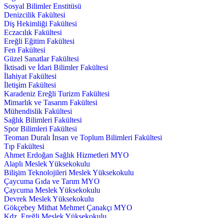
Sosyal Bilimler Enstitüsü
Denizcilik Fakültesi
Diş Hekimliği Fakültesi
Eczacılık Fakültesi
Ereğli Eğitim Fakültesi
Fen Fakültesi
Güzel Sanatlar Fakültesi
İktisadi ve İdari Bilimler Fakültesi
İlahiyat Fakültesi
İletişim Fakültesi
Karadeniz Ereğli Turizm Fakültesi
Mimarlık ve Tasarım Fakültesi
Mühendislik Fakültesi
Sağlık Bilimleri Fakültesi
Spor Bilimleri Fakültesi
Teoman Duralı İnsan ve Toplum Bilimleri Fakültesi
Tıp Fakültesi
Ahmet Erdoğan Sağlık Hizmetleri MYO
Alaplı Meslek Yüksekokulu
Bilişim Teknolojileri Meslek Yüksekokulu
Çaycuma Gıda ve Tarım MYO
Çaycuma Meslek Yüksekokulu
Devrek Meslek Yüksekokulu
Gökçebey Mithat Mehmet Çanakçı MYO
Kdz. Ereğli Meslek Yüksekokulu