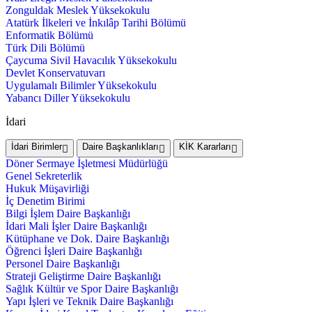
Zonguldak Meslek Yüksekokulu
Atatürk İlkeleri ve İnkılâp Tarihi Bölümü
Enformatik Bölümü
Türk Dili Bölümü
Çaycuma Sivil Havacılık Yüksekokulu
Devlet Konservatuvarı
Uygulamalı Bilimler Yüksekokulu
Yabancı Diller Yüksekokulu
İdari
İdari Birimler
Daire Başkanlıkları
KİK Kararları
Döner Sermaye İşletmesi Müdürlüğü
Genel Sekreterlik
Hukuk Müşavirliği
İç Denetim Birimi
Bilgi İşlem Daire Başkanlığı
İdari Mali İşler Daire Başkanlığı
Kütüphane ve Dok. Daire Başkanlığı
Öğrenci İşleri Daire Başkanlığı
Personel Daire Başkanlığı
Strateji Geliştirme Daire Başkanlığı
Sağlık Kültür ve Spor Daire Başkanlığı
Yapı İşleri ve Teknik Daire Başkanlığı