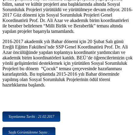
bilim, sanat ve kültür projeleri ana başlıklarında altında Sosyal
Sorumluluk Projeleri yürütüldü ve yürütülmeye devam ediyor. 2016-
2017 Güz dönemi için Sosyal Sorumluluk Projeleri Genel
Koordinatörü Prof. Dr. Ali Azar ve akademik birim koordinatörleri
ile beraber belirlenen “Milli Birlik ve Beraberlik” teması altında
yapılan projeler başarıyla tamamlandı.
2016-2017 akademik yılı Bahar dönemi için 20 Şubat Salı günü
Ereğli Eğitim Fakültesi’nde SSP Genel Koordinatörü Prof. Dr. Ali
Azar öncülüğünde yapılan toplantıya koordinatör yardımcıları ve
akademik birim koordinatörleri katıldı. BEÜ’de öğrencilerimizin çok
yönlü gelişimlerini desteklemek için yürütülen Sosyal Sorumluluk
Projeleri bu dönem “Çocuk” teması çerçevesinde hazırlanması
kararlaştırıldı. Bu toplantıda 2015-2016 yılı Bahar döneminde
yapılmış olan Sosyal Sorumluluk Projelerinin ödül töreni
hazırlıklarına başlandı.
Yayınlanma Tarihi : 21.02.2017
Sayfa Görüntülenme Sayısı :