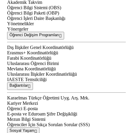
Akademik Takvim
Öğrenci Bilgi Sistemi (OBS)
Öğrenci Bilgi Paketi (OBP)
Öğrenci İşleri Daire Başkanlığı
Yönetmelikler
Yönergeler
Öğrenci Değişim Programları
Dış İlişkiler Genel Koordinatörlüğü
Erasmus+ Koordinatörlüğü
Farabi Koordinatörlüğü
Uluslararası Öğrenci Birimi
Mevlana Koordinatörlüğü
Uluslararası İlişkiler Koordinatörlüğü
IAESTE Temsilciliği
Bağlantılar
Karaelmas Türkçe Öğretimi Uyg. Arş. Mrk.
Kariyer Merkezi
Öğrenci E-posta
E-posta ve Eduroam Şifre Değişikliği
Mezun Bilgi Sistemi
Öğrenciler İçin Sıkça Sorulan Sorular (SSS)
Sosyal Yaşam