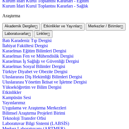
Kurum İdari Kurul Toplantısı Kararları - Eğitim
Kurum İdari Kurul Toplantısı Kararları - Sağlık
Araştırma
Akademik Dergiler
Etkinlikler ve Yayınlar
Merkezler / Birimler
Laboratuvarlar
Linkler
Batı Karadeniz Tıp Dergisi
İlahiyat Fakültesi Dergisi
Karaelmas Eğitim Bilimleri Dergisi
Karaelmas Fen ve Mühendislik Dergisi
Karaelmas İş Sağlığı ve Güvenliği Dergisi
Karaelmas Sosyal Bilimler Dergisi
Türkiye Diyabet ve Obezite Dergisi
Uluslararası Diş Hekimliği Bilimleri Dergisi
Uluslararası Yönetim İktisat ve İşletme Dergisi
Yükseköğretim ve Bilim Dergisi
Etkinlikler
Kampüsün Sesi
Yayınlarımız
Uygulama ve Araştırma Merkezleri
Bilimsel Araştırma Projeleri Birimi
Teknoloji Transfer Ofisi
Laboratuvar Bilgi Sistemi (LABSİS)
Merkez Laboratuvaru (ARTMER)