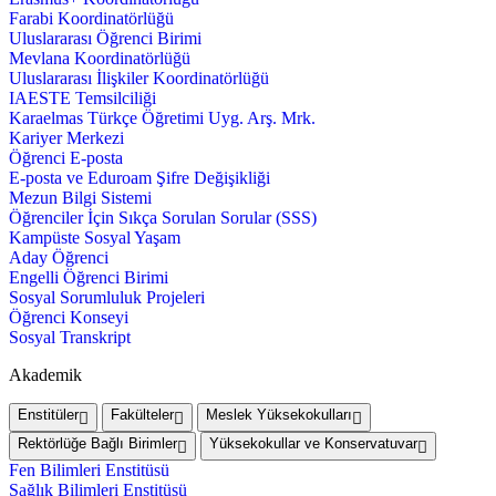
Farabi Koordinatörlüğü
Uluslararası Öğrenci Birimi
Mevlana Koordinatörlüğü
Uluslararası İlişkiler Koordinatörlüğü
IAESTE Temsilciliği
Karaelmas Türkçe Öğretimi Uyg. Arş. Mrk.
Kariyer Merkezi
Öğrenci E-posta
E-posta ve Eduroam Şifre Değişikliği
Mezun Bilgi Sistemi
Öğrenciler İçin Sıkça Sorulan Sorular (SSS)
Kampüste Sosyal Yaşam
Aday Öğrenci
Engelli Öğrenci Birimi
Sosyal Sorumluluk Projeleri
Öğrenci Konseyi
Sosyal Transkript
Akademik
Enstitüler
Fakülteler
Meslek Yüksekokulları
Rektörlüğe Bağlı Birimler
Yüksekokullar ve Konservatuvar
Fen Bilimleri Enstitüsü
Sağlık Bilimleri Enstitüsü