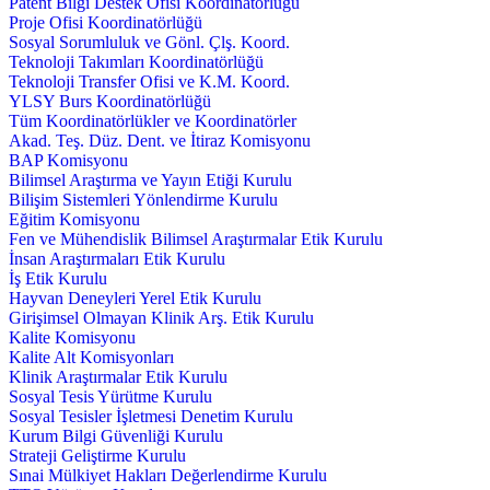
Patent Bilgi Destek Ofisi Koordinatörlüğü
Proje Ofisi Koordinatörlüğü
Sosyal Sorumluluk ve Gönl. Çlş. Koord.
Teknoloji Takımları Koordinatörlüğü
Teknoloji Transfer Ofisi ve K.M. Koord.
YLSY Burs Koordinatörlüğü
Tüm Koordinatörlükler ve Koordinatörler
Akad. Teş. Düz. Dent. ve İtiraz Komisyonu
BAP Komisyonu
Bilimsel Araştırma ve Yayın Etiği Kurulu
Bilişim Sistemleri Yönlendirme Kurulu
Eğitim Komisyonu
Fen ve Mühendislik Bilimsel Araştırmalar Etik Kurulu
İnsan Araştırmaları Etik Kurulu
İş Etik Kurulu
Hayvan Deneyleri Yerel Etik Kurulu
Girişimsel Olmayan Klinik Arş. Etik Kurulu
Kalite Komisyonu
Kalite Alt Komisyonları
Klinik Araştırmalar Etik Kurulu
Sosyal Tesis Yürütme Kurulu
Sosyal Tesisler İşletmesi Denetim Kurulu
Kurum Bilgi Güvenliği Kurulu
Strateji Geliştirme Kurulu
Sınai Mülkiyet Hakları Değerlendirme Kurulu