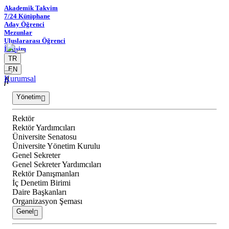
Akademik Takvim
7/24 Kütüphane
Aday Öğrenci
Mezunlar
Uluslararası Öğrenci
İletişim
TR
EN
Kurumsal
Yönetim
Rektör
Rektör Yardımcıları
Üniversite Senatosu
Üniversite Yönetim Kurulu
Genel Sekreter
Genel Sekreter Yardımcıları
Rektör Danışmanları
İç Denetim Birimi
Daire Başkanları
Organizasyon Şeması
Genel