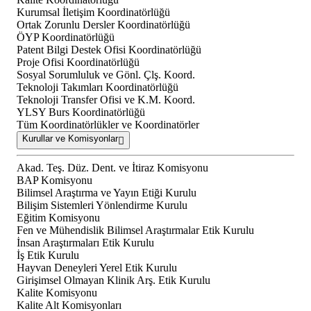
Kurumsal İletişim Koordinatörlüğü
Ortak Zorunlu Dersler Koordinatörlüğü
ÖYP Koordinatörlüğü
Patent Bilgi Destek Ofisi Koordinatörlüğü
Proje Ofisi Koordinatörlüğü
Sosyal Sorumluluk ve Gönl. Çlş. Koord.
Teknoloji Takımları Koordinatörlüğü
Teknoloji Transfer Ofisi ve K.M. Koord.
YLSY Burs Koordinatörlüğü
Tüm Koordinatörlükler ve Koordinatörler
Kurullar ve Komisyonlar
Akad. Teş. Düz. Dent. ve İtiraz Komisyonu
BAP Komisyonu
Bilimsel Araştırma ve Yayın Etiği Kurulu
Bilişim Sistemleri Yönlendirme Kurulu
Eğitim Komisyonu
Fen ve Mühendislik Bilimsel Araştırmalar Etik Kurulu
İnsan Araştırmaları Etik Kurulu
İş Etik Kurulu
Hayvan Deneyleri Yerel Etik Kurulu
Girişimsel Olmayan Klinik Arş. Etik Kurulu
Kalite Komisyonu
Kalite Alt Komisyonları