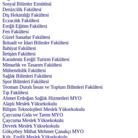
Sosyal Bilimler Enstitüsü
Denizcilik Fakültesi
Diş Hekimliği Fakültesi
Eczacılık Fakültesi
Ereğli Eğitim Fakültesi
Fen Fakültesi
Güzel Sanatlar Fakültesi
İktisadi ve İdari Bilimler Fakültesi
İlahiyat Fakültesi
İletişim Fakültesi
Karadeniz Ereğli Turizm Fakültesi
Mimarlık ve Tasarım Fakültesi
Mühendislik Fakültesi
Sağlık Bilimleri Fakültesi
Spor Bilimleri Fakültesi
Teoman Duralı İnsan ve Toplum Bilimleri Fakültesi
Tıp Fakültesi
Ahmet Erdoğan Sağlık Hizmetleri MYO
Alaplı Meslek Yüksekokulu
Bilişim Teknolojileri Meslek Yüksekokulu
Çaycuma Gıda ve Tarım MYO
Çaycuma Meslek Yüksekokulu
Devrek Meslek Yüksekokulu
Gökçebey Mithat Mehmet Çanakçı MYO
Kdz. Ereğli Meslek Yüksekokulu