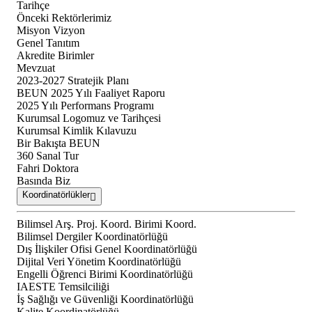
Tarihçe
Önceki Rektörlerimiz
Misyon Vizyon
Genel Tanıtım
Akredite Birimler
Mevzuat
2023-2027 Stratejik Planı
BEUN 2025 Yılı Faaliyet Raporu
2025 Yılı Performans Programı
Kurumsal Logomuz ve Tarihçesi
Kurumsal Kimlik Kılavuzu
Bir Bakışta BEUN
360 Sanal Tur
Fahri Doktora
Basında Biz
Koordinatörlükler
Bilimsel Arş. Proj. Koord. Birimi Koord.
Bilimsel Dergiler Koordinatörlüğü
Dış İlişkiler Ofisi Genel Koordinatörlüğü
Dijital Veri Yönetim Koordinatörlüğü
Engelli Öğrenci Birimi Koordinatörlüğü
IAESTE Temsilciliği
İş Sağlığı ve Güvenliği Koordinatörlüğü
Kalite Koordinatörlüğü