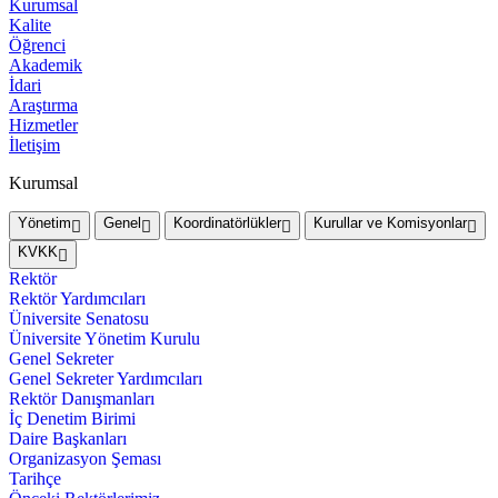
Kurumsal
Kalite
Öğrenci
Akademik
İdari
Araştırma
Hizmetler
İletişim
Kurumsal
Yönetim
Genel
Koordinatörlükler
Kurullar ve Komisyonlar
KVKK
Rektör
Rektör Yardımcıları
Üniversite Senatosu
Üniversite Yönetim Kurulu
Genel Sekreter
Genel Sekreter Yardımcıları
Rektör Danışmanları
İç Denetim Birimi
Daire Başkanları
Organizasyon Şeması
Tarihçe