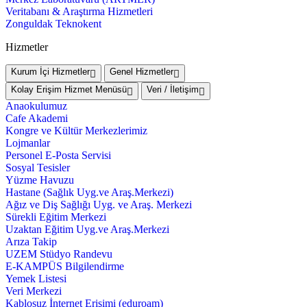
Veritabanı & Araştırma Hizmetleri
Zonguldak Teknokent
Hizmetler
Kurum İçi Hizmetler
Genel Hizmetler
Kolay Erişim Hizmet Menüsü
Veri / İletişim
Anaokulumuz
Cafe Akademi
Kongre ve Kültür Merkezlerimiz
Lojmanlar
Personel E-Posta Servisi
Sosyal Tesisler
Yüzme Havuzu
Hastane (Sağlık Uyg.ve Araş.Merkezi)
Ağız ve Diş Sağlığı Uyg. ve Araş. Merkezi
Sürekli Eğitim Merkezi
Uzaktan Eğitim Uyg.ve Araş.Merkezi
Arıza Takip
UZEM Stüdyo Randevu
E-KAMPÜS Bilgilendirme
Yemek Listesi
Veri Merkezi
Kablosuz İnternet Erişimi (eduroam)