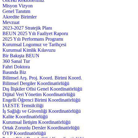
Önceki Rektörlerimiz
Misyon Vizyon
Genel Tanıtım
Akredite Birimler
Mevzuat
2023-2027 Stratejik Planı
BEUN 2025 Yılı Faaliyet Raporu
2025 Yılı Performans Programı
Kurumsal Logomuz ve Tarihçesi
Kurumsal Kimlik Kılavuzu
Bir Bakışta BEUN
360 Sanal Tur
Fahri Doktora
Basında Biz
Bilimsel Arş. Proj. Koord. Birimi Koord.
Bilimsel Dergiler Koordinatörlüğü
Dış İlişkiler Ofisi Genel Koordinatörlüğü
Dijital Veri Yönetim Koordinatörlüğü
Engelli Öğrenci Birimi Koordinatörlüğü
IAESTE Temsilciliği
İş Sağlığı ve Güvenliği Koordinatörlüğü
Kalite Koordinatörlüğü
Kurumsal İletişim Koordinatörlüğü
Ortak Zorunlu Dersler Koordinatörlüğü
ÖYP Koordinatörlüğü