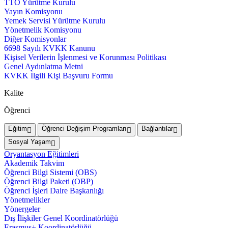
TTO Yürütme Kurulu
Yayın Komisyonu
Yemek Servisi Yürütme Kurulu
Yönetmelik Komisyonu
Diğer Komisyonlar
6698 Sayılı KVKK Kanunu
Kişisel Verilerin İşlenmesi ve Korunması Politikası
Genel Aydınlatma Metni
KVKK İlgili Kişi Başvuru Formu
Kalite
Öğrenci
Eğitim
Öğrenci Değişim Programları
Bağlantılar
Sosyal Yaşam
Oryantasyon Eğitimleri
Akademik Takvim
Öğrenci Bilgi Sistemi (OBS)
Öğrenci Bilgi Paketi (OBP)
Öğrenci İşleri Daire Başkanlığı
Yönetmelikler
Yönergeler
Dış İlişkiler Genel Koordinatörlüğü
Erasmus+ Koordinatörlüğü