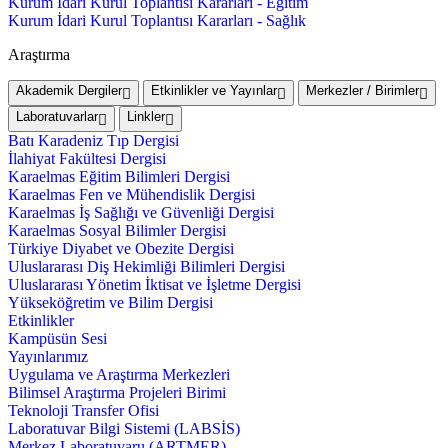
Kurum İdari Kurul Toplantısı Kararları - Eğitim
Kurum İdari Kurul Toplantısı Kararları - Sağlık
Araştırma
Akademik Dergiler
Etkinlikler ve Yayınlar
Merkezler / Birimler
Laboratuvarlar
Linkler
Batı Karadeniz Tıp Dergisi
İlahiyat Fakültesi Dergisi
Karaelmas Eğitim Bilimleri Dergisi
Karaelmas Fen ve Mühendislik Dergisi
Karaelmas İş Sağlığı ve Güvenliği Dergisi
Karaelmas Sosyal Bilimler Dergisi
Türkiye Diyabet ve Obezite Dergisi
Uluslararası Diş Hekimliği Bilimleri Dergisi
Uluslararası Yönetim İktisat ve İşletme Dergisi
Yükseköğretim ve Bilim Dergisi
Etkinlikler
Kampüsün Sesi
Yayınlarımız
Uygulama ve Araştırma Merkezleri
Bilimsel Araştırma Projeleri Birimi
Teknoloji Transfer Ofisi
Laboratuvar Bilgi Sistemi (LABSİS)
Merkez Laboratuvaru (ARTMER)