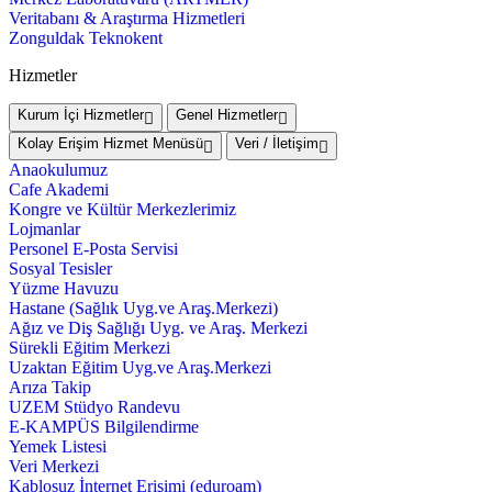
Veritabanı & Araştırma Hizmetleri
Zonguldak Teknokent
Hizmetler
Kurum İçi Hizmetler
Genel Hizmetler
Kolay Erişim Hizmet Menüsü
Veri / İletişim
Anaokulumuz
Cafe Akademi
Kongre ve Kültür Merkezlerimiz
Lojmanlar
Personel E-Posta Servisi
Sosyal Tesisler
Yüzme Havuzu
Hastane (Sağlık Uyg.ve Araş.Merkezi)
Ağız ve Diş Sağlığı Uyg. ve Araş. Merkezi
Sürekli Eğitim Merkezi
Uzaktan Eğitim Uyg.ve Araş.Merkezi
Arıza Takip
UZEM Stüdyo Randevu
E-KAMPÜS Bilgilendirme
Yemek Listesi
Veri Merkezi
Kablosuz İnternet Erişimi (eduroam)