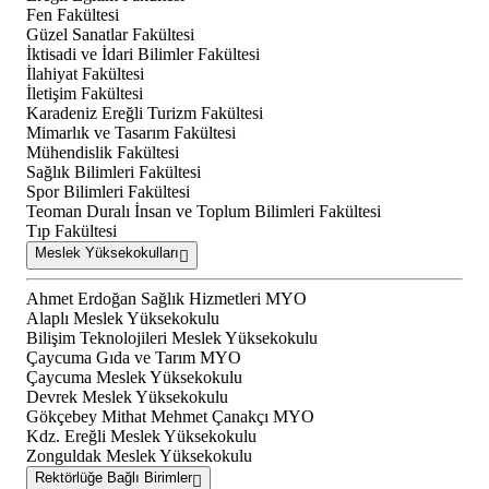
Fen Fakültesi
Güzel Sanatlar Fakültesi
İktisadi ve İdari Bilimler Fakültesi
İlahiyat Fakültesi
İletişim Fakültesi
Karadeniz Ereğli Turizm Fakültesi
Mimarlık ve Tasarım Fakültesi
Mühendislik Fakültesi
Sağlık Bilimleri Fakültesi
Spor Bilimleri Fakültesi
Teoman Duralı İnsan ve Toplum Bilimleri Fakültesi
Tıp Fakültesi
Meslek Yüksekokulları
Ahmet Erdoğan Sağlık Hizmetleri MYO
Alaplı Meslek Yüksekokulu
Bilişim Teknolojileri Meslek Yüksekokulu
Çaycuma Gıda ve Tarım MYO
Çaycuma Meslek Yüksekokulu
Devrek Meslek Yüksekokulu
Gökçebey Mithat Mehmet Çanakçı MYO
Kdz. Ereğli Meslek Yüksekokulu
Zonguldak Meslek Yüksekokulu
Rektörlüğe Bağlı Birimler