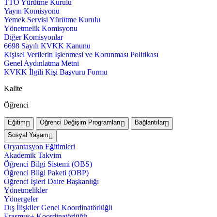
TTO Yürütme Kurulu
Yayın Komisyonu
Yemek Servisi Yürütme Kurulu
Yönetmelik Komisyonu
Diğer Komisyonlar
6698 Sayılı KVKK Kanunu
Kişisel Verilerin İşlenmesi ve Korunması Politikası
Genel Aydınlatma Metni
KVKK İlgili Kişi Başvuru Formu
Kalite
Öğrenci
Eğitim
Öğrenci Değişim Programları
Bağlantılar
Sosyal Yaşam
Oryantasyon Eğitimleri
Akademik Takvim
Öğrenci Bilgi Sistemi (OBS)
Öğrenci Bilgi Paketi (OBP)
Öğrenci İşleri Daire Başkanlığı
Yönetmelikler
Yönergeler
Dış İlişkiler Genel Koordinatörlüğü
Erasmus+ Koordinatörlüğü