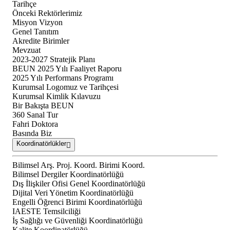
Tarihçe
Önceki Rektörlerimiz
Misyon Vizyon
Genel Tanıtım
Akredite Birimler
Mevzuat
2023-2027 Stratejik Planı
BEUN 2025 Yılı Faaliyet Raporu
2025 Yılı Performans Programı
Kurumsal Logomuz ve Tarihçesi
Kurumsal Kimlik Kılavuzu
Bir Bakışta BEUN
360 Sanal Tur
Fahri Doktora
Basında Biz
Koordinatörlükler
Bilimsel Arş. Proj. Koord. Birimi Koord.
Bilimsel Dergiler Koordinatörlüğü
Dış İlişkiler Ofisi Genel Koordinatörlüğü
Dijital Veri Yönetim Koordinatörlüğü
Engelli Öğrenci Birimi Koordinatörlüğü
IAESTE Temsilciliği
İş Sağlığı ve Güvenliği Koordinatörlüğü
Kalite Koordinatörlüğü