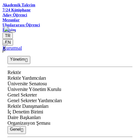
Akademik Takvim
7/24 Kütüphane
Aday Öğrenci
Mezunlar
Uluslararası Öğrenci
İletişim
TR
EN
Kurumsal
Yönetim
Rektör
Rektör Yardımcıları
Üniversite Senatosu
Üniversite Yönetim Kurulu
Genel Sekreter
Genel Sekreter Yardımcıları
Rektör Danışmanları
İç Denetim Birimi
Daire Başkanları
Organizasyon Şeması
Genel