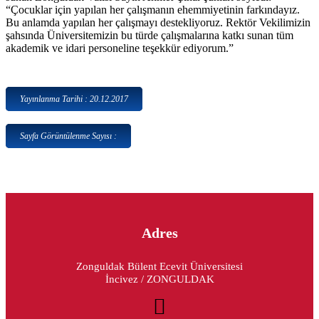
“Çocuklar için yapılan her çalışmanın ehemmiyetinin farkındayız.
Bu anlamda yapılan her çalışmayı destekliyoruz. Rektör Vekilimizin
şahsında Üniversitemizin bu türde çalışmalarına katkı sunan tüm
akademik ve idari personeline teşekkür ediyorum.”
Yayınlanma Tarihi : 20.12.2017
Sayfa Görüntülenme Sayısı :
Adres
Zonguldak Bülent Ecevit Üniversitesi
İncivez / ZONGULDAK