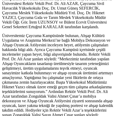
Üniversitesi Rektör Vekili Prof. Dr. Ali AZAR, Çaycuma Sivil
Havacılık Yüksekokulu Doç. Dr. Umut Güneş SEFERCİK,
Çaycuma Meslek Yüksekokulu Müdürü Yrd. Doç. Dr. Hikmet
YAZICI, Çaycuma Gıda ve Tarım Meslek Yüksekokulu Müdür
Vekili Öğr. Gör. İrem UZUNSOY ve Bülent Ecevit Üniversitesi
Genel Sekreteri Ertuğrul KARALAR tarafından karşılandı.
Üniversitemiz Çaycuma Kampüsünde bulunan, Ahşap Kültürü
Uygulama ve Araştırma Merkezi’ne bağlı Mobilya Dekorasyon ve
Ahşap Oyuncak Atölyesini inceleyen heyet, atölyenin çalışmaları
hakkında bilgi aldı. Ayrıca Çaycuma Kampüsü içerisinde çeşitli
incelemeler yapan heyet, bilgi alışverişinde bulundu. Rektör Vekili
Prof. Dr. Ali Azar şunları söyledi: “Merkezimiz tarafından yapılan
Ahşap Oyuncakların tasarlanıp üretilmesiyle tasarım yeteneğimizi
geliştirmeyi, üretim uygulamalarını teşvik etmeyi, oyuncak
sanayimize katkıda bulunmayı ve ahşap oyuncak üretimini artırmayı
amaçlıyoruz. Yaptığımız bu çalışmalar yeni fikirlerin de ortaya
çıkmasına zemin hazırlayacaktır. Başta Yüksekokul Müdürümüz
Hikmet Yazıcı olmak üzere emeği geçen tüm çalışma arkadaşlarıma
teşekkürlerimi sunuyorum.” Ardından Rektör Vekili Prof. Dr. Ali
Azar tarafından Zonguldak Valisi Ahmet Çınar’a mobilya
dekorasyon ve Ahşap Oyuncak Atölyesini ziyareti sonrasında ahşap
oyuncak, lazer yakma tekniği ile yapılmış portresi ve ahşap kalemlik
takdim edildi. Hediyeler için Rektör Vekili Azar’a teşekkürlerini
sunan Zonguldak Valisi Sayın Ahmet Çınar şunları söyledi: