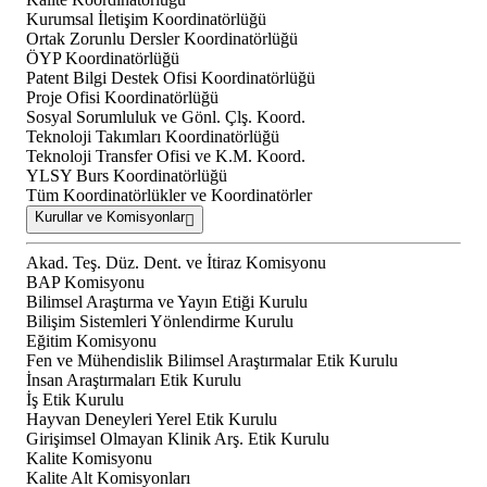
Kurumsal İletişim Koordinatörlüğü
Ortak Zorunlu Dersler Koordinatörlüğü
ÖYP Koordinatörlüğü
Patent Bilgi Destek Ofisi Koordinatörlüğü
Proje Ofisi Koordinatörlüğü
Sosyal Sorumluluk ve Gönl. Çlş. Koord.
Teknoloji Takımları Koordinatörlüğü
Teknoloji Transfer Ofisi ve K.M. Koord.
YLSY Burs Koordinatörlüğü
Tüm Koordinatörlükler ve Koordinatörler
Kurullar ve Komisyonlar
Akad. Teş. Düz. Dent. ve İtiraz Komisyonu
BAP Komisyonu
Bilimsel Araştırma ve Yayın Etiği Kurulu
Bilişim Sistemleri Yönlendirme Kurulu
Eğitim Komisyonu
Fen ve Mühendislik Bilimsel Araştırmalar Etik Kurulu
İnsan Araştırmaları Etik Kurulu
İş Etik Kurulu
Hayvan Deneyleri Yerel Etik Kurulu
Girişimsel Olmayan Klinik Arş. Etik Kurulu
Kalite Komisyonu
Kalite Alt Komisyonları