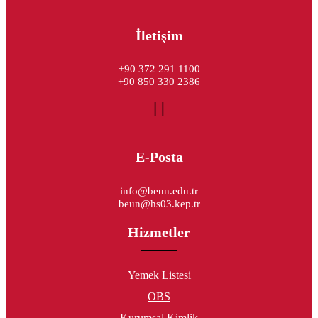
İletişim
+90 372 291 1100
+90 850 330 2386
E-Posta
info@beun.edu.tr
beun@hs03.kep.tr
Hizmetler
Yemek Listesi
OBS
Kurumsal Kimlik