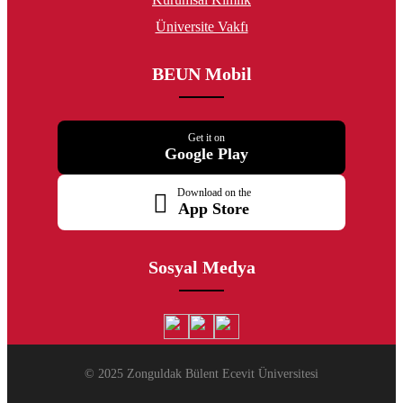
Üniversite Vakfı
BEUN Mobil
Get it on
Google Play
Download on the
App Store
Sosyal Medya
© 2025 Zonguldak Bülent Ecevit Üniversitesi