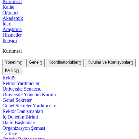
Kurumsal
Kalite
Öğrenci
Akademik
İdari
Araştırma
Hizmetler
İletişim
Kurumsal
Yönetim
Genel
Koordinatörlükler
Kurullar ve Komisyonlar
KVKK
Rektör
Rektör Yardımcıları
Üniversite Senatosu
Üniversite Yönetim Kurulu
Genel Sekreter
Genel Sekreter Yardımcıları
Rektör Danışmanları
İç Denetim Birimi
Daire Başkanları
Organizasyon Şeması
Tarihçe