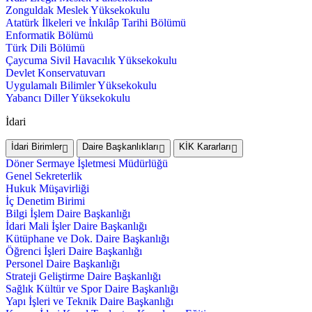
Zonguldak Meslek Yüksekokulu
Atatürk İlkeleri ve İnkılâp Tarihi Bölümü
Enformatik Bölümü
Türk Dili Bölümü
Çaycuma Sivil Havacılık Yüksekokulu
Devlet Konservatuvarı
Uygulamalı Bilimler Yüksekokulu
Yabancı Diller Yüksekokulu
İdari
İdari Birimler
Daire Başkanlıkları
KİK Kararları
Döner Sermaye İşletmesi Müdürlüğü
Genel Sekreterlik
Hukuk Müşavirliği
İç Denetim Birimi
Bilgi İşlem Daire Başkanlığı
İdari Mali İşler Daire Başkanlığı
Kütüphane ve Dok. Daire Başkanlığı
Öğrenci İşleri Daire Başkanlığı
Personel Daire Başkanlığı
Strateji Geliştirme Daire Başkanlığı
Sağlık Kültür ve Spor Daire Başkanlığı
Yapı İşleri ve Teknik Daire Başkanlığı