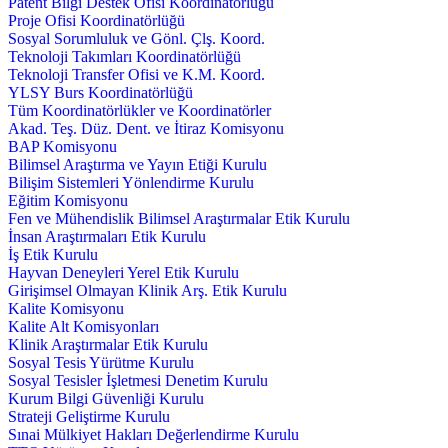
Patent Bilgi Destek Ofisi Koordinatörlüğü
Proje Ofisi Koordinatörlüğü
Sosyal Sorumluluk ve Gönl. Çlş. Koord.
Teknoloji Takımları Koordinatörlüğü
Teknoloji Transfer Ofisi ve K.M. Koord.
YLSY Burs Koordinatörlüğü
Tüm Koordinatörlükler ve Koordinatörler
Akad. Teş. Düz. Dent. ve İtiraz Komisyonu
BAP Komisyonu
Bilimsel Araştırma ve Yayın Etiği Kurulu
Bilişim Sistemleri Yönlendirme Kurulu
Eğitim Komisyonu
Fen ve Mühendislik Bilimsel Araştırmalar Etik Kurulu
İnsan Araştırmaları Etik Kurulu
İş Etik Kurulu
Hayvan Deneyleri Yerel Etik Kurulu
Girişimsel Olmayan Klinik Arş. Etik Kurulu
Kalite Komisyonu
Kalite Alt Komisyonları
Klinik Araştırmalar Etik Kurulu
Sosyal Tesis Yürütme Kurulu
Sosyal Tesisler İşletmesi Denetim Kurulu
Kurum Bilgi Güvenliği Kurulu
Strateji Geliştirme Kurulu
Sınai Mülkiyet Hakları Değerlendirme Kurulu