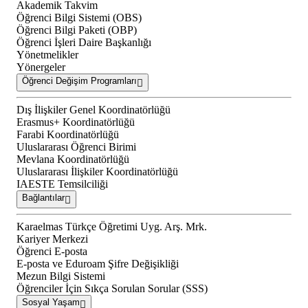
Akademik Takvim
Öğrenci Bilgi Sistemi (OBS)
Öğrenci Bilgi Paketi (OBP)
Öğrenci İşleri Daire Başkanlığı
Yönetmelikler
Yönergeler
Öğrenci Değişim Programları
Dış İlişkiler Genel Koordinatörlüğü
Erasmus+ Koordinatörlüğü
Farabi Koordinatörlüğü
Uluslararası Öğrenci Birimi
Mevlana Koordinatörlüğü
Uluslararası İlişkiler Koordinatörlüğü
IAESTE Temsilciliği
Bağlantılar
Karaelmas Türkçe Öğretimi Uyg. Arş. Mrk.
Kariyer Merkezi
Öğrenci E-posta
E-posta ve Eduroam Şifre Değişikliği
Mezun Bilgi Sistemi
Öğrenciler İçin Sıkça Sorulan Sorular (SSS)
Sosyal Yaşam