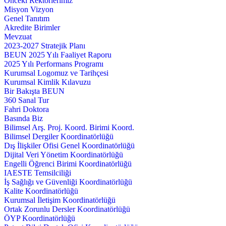
Önceki Rektörlerimiz
Misyon Vizyon
Genel Tanıtım
Akredite Birimler
Mevzuat
2023-2027 Stratejik Planı
BEUN 2025 Yılı Faaliyet Raporu
2025 Yılı Performans Programı
Kurumsal Logomuz ve Tarihçesi
Kurumsal Kimlik Kılavuzu
Bir Bakışta BEUN
360 Sanal Tur
Fahri Doktora
Basında Biz
Bilimsel Arş. Proj. Koord. Birimi Koord.
Bilimsel Dergiler Koordinatörlüğü
Dış İlişkiler Ofisi Genel Koordinatörlüğü
Dijital Veri Yönetim Koordinatörlüğü
Engelli Öğrenci Birimi Koordinatörlüğü
IAESTE Temsilciliği
İş Sağlığı ve Güvenliği Koordinatörlüğü
Kalite Koordinatörlüğü
Kurumsal İletişim Koordinatörlüğü
Ortak Zorunlu Dersler Koordinatörlüğü
ÖYP Koordinatörlüğü