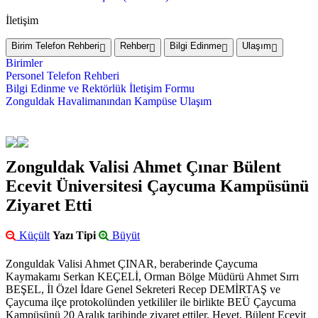
İletişim
Birim Telefon Rehberi
Rehber
Bilgi Edinme
Ulaşım
Birimler
Personel Telefon Rehberi
Bilgi Edinme ve Rektörlük İletişim Formu
Zonguldak Havalimanından Kampüse Ulaşım
Zonguldak Valisi Ahmet Çınar Bülent
Ecevit Üniversitesi Çaycuma Kampüsünü
Ziyaret Etti
Küçült
Yazı Tipi
Büyüt
Zonguldak Valisi Ahmet ÇINAR, beraberinde Çaycuma
Kaymakamı Serkan KEÇELİ, Orman Bölge Müdürü Ahmet Sırrı
BEŞEL, İl Özel İdare Genel Sekreteri Recep DEMİRTAŞ ve
Çaycuma ilçe protokolünden yetkililer ile birlikte BEÜ Çaycuma
Kampüsünü 20 Aralık tarihinde ziyaret ettiler. Heyet, Bülent Ecevit