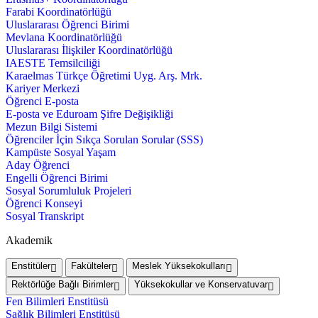
Farabi Koordinatörlüğü
Uluslararası Öğrenci Birimi
Mevlana Koordinatörlüğü
Uluslararası İlişkiler Koordinatörlüğü
IAESTE Temsilciliği
Karaelmas Türkçe Öğretimi Uyg. Arş. Mrk.
Kariyer Merkezi
Öğrenci E-posta
E-posta ve Eduroam Şifre Değişikliği
Mezun Bilgi Sistemi
Öğrenciler İçin Sıkça Sorulan Sorular (SSS)
Kampüste Sosyal Yaşam
Aday Öğrenci
Engelli Öğrenci Birimi
Sosyal Sorumluluk Projeleri
Öğrenci Konseyi
Sosyal Transkript
Akademik
Enstitüler
Fakülteler
Meslek Yüksekokulları
Rektörlüğe Bağlı Birimler
Yüksekokullar ve Konservatuvar
Fen Bilimleri Enstitüsü
Sağlık Bilimleri Enstitüsü