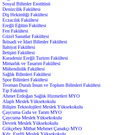
Sosyal Bilimler Enstitüsü
Denizcilik Fakültesi
Diş Hekimliği Fakültesi
Eczacılık Fakültesi
Ereğli Eğitim Fakültesi
Fen Fakültesi
Güzel Sanatlar Fakültesi
İktisadi ve İdari Bilimler Fakültesi
İlahiyat Fakültesi
İletişim Fakültesi
Karadeniz Ereğli Turizm Fakültesi
Mimarlık ve Tasarım Fakültesi
Mühendislik Fakültesi
Sağlık Bilimleri Fakültesi
Spor Bilimleri Fakültesi
Teoman Duralı İnsan ve Toplum Bilimleri Fakültesi
Tıp Fakültesi
Ahmet Erdoğan Sağlık Hizmetleri MYO
Alaplı Meslek Yüksekokulu
Bilişim Teknolojileri Meslek Yüksekokulu
Çaycuma Gıda ve Tarım MYO
Çaycuma Meslek Yüksekokulu
Devrek Meslek Yüksekokulu
Gökçebey Mithat Mehmet Çanakçı MYO
Kdz. Ereğli Meslek Yüksekokulu