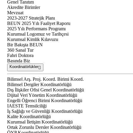
Genel Tanıtım
Akredite Birimler
Mevzuat
2023-2027 Stratejik Planı
BEUN 2025 Yılı Faaliyet Raporu
2025 Yılı Performans Programı
Kurumsal Logomuz ve Tarihçesi
Kurumsal Kimlik Kılavuzu
Bir Bakışta BEUN
360 Sanal Tur
Fahri Doktora
Basında Biz
Koordinatörlükler
Bilimsel Arş. Proj. Koord. Birimi Koord.
Bilimsel Dergiler Koordinatörlüğü
Dış İlişkiler Ofisi Genel Koordinatörlüğü
Dijital Veri Yönetim Koordinatörlüğü
Engelli Öğrenci Birimi Koordinatörlüğü
IAESTE Temsilciliği
İş Sağlığı ve Güvenliği Koordinatörlüğü
Kalite Koordinatörlüğü
Kurumsal İletişim Koordinatörlüğü
Ortak Zorunlu Dersler Koordinatörlüğü
ÖYP Koordinatörlüğü