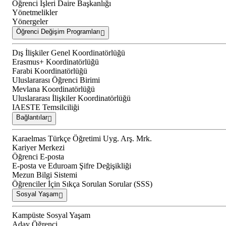
Öğrenci İşleri Daire Başkanlığı
Yönetmelikler
Yönergeler
Öğrenci Değişim Programları
Dış İlişkiler Genel Koordinatörlüğü
Erasmus+ Koordinatörlüğü
Farabi Koordinatörlüğü
Uluslararası Öğrenci Birimi
Mevlana Koordinatörlüğü
Uluslararası İlişkiler Koordinatörlüğü
IAESTE Temsilciliği
Bağlantılar
Karaelmas Türkçe Öğretimi Uyg. Arş. Mrk.
Kariyer Merkezi
Öğrenci E-posta
E-posta ve Eduroam Şifre Değişikliği
Mezun Bilgi Sistemi
Öğrenciler İçin Sıkça Sorulan Sorular (SSS)
Sosyal Yaşam
Kampüste Sosyal Yaşam
Aday Öğrenci