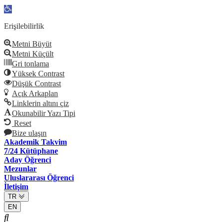
Open
toolbar
Erişilebilirlik
Metni Büyüt
Metni Küçült
Gri tonlama
Yüksek Contrast
Düşük Contrast
Açık Arkaplan
Linklerin altını çiz
Okunabilir Yazı Tipi
Reset
Bize ulaşın
Akademik Takvim
7/24 Kütüphane
Aday Öğrenci
Mezunlar
Uluslararası Öğrenci
İletişim
TR
EN