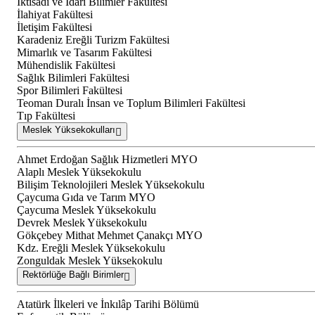
İktisadi ve İdari Bilimler Fakültesi
İlahiyat Fakültesi
İletişim Fakültesi
Karadeniz Ereğli Turizm Fakültesi
Mimarlık ve Tasarım Fakültesi
Mühendislik Fakültesi
Sağlık Bilimleri Fakültesi
Spor Bilimleri Fakültesi
Teoman Duralı İnsan ve Toplum Bilimleri Fakültesi
Tıp Fakültesi
Meslek Yüksekokulları
Ahmet Erdoğan Sağlık Hizmetleri MYO
Alaplı Meslek Yüksekokulu
Bilişim Teknolojileri Meslek Yüksekokulu
Çaycuma Gıda ve Tarım MYO
Çaycuma Meslek Yüksekokulu
Devrek Meslek Yüksekokulu
Gökçebey Mithat Mehmet Çanakçı MYO
Kdz. Ereğli Meslek Yüksekokulu
Zonguldak Meslek Yüksekokulu
Rektörlüğe Bağlı Birimler
Atatürk İlkeleri ve İnkılâp Tarihi Bölümü