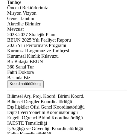
Tarihçe
Önceki Rektörlerimiz
Misyon Vizyon
Genel Tanıtım
Akredite Birimler
Mevzuat
2023-2027 Stratejik Planı
BEUN 2025 Yılı Faaliyet Raporu
2025 Yılı Performans Programı
Kurumsal Logomuz ve Tarihçesi
Kurumsal Kimlik Kılavuzu
Bir Bakışta BEUN
360 Sanal Tur
Fahri Doktora
Basında Biz
Koordinatörlükler
Bilimsel Arş. Proj. Koord. Birimi Koord.
Bilimsel Dergiler Koordinatörlüğü
Dış İlişkiler Ofisi Genel Koordinatörlüğü
Dijital Veri Yönetim Koordinatörlüğü
Engelli Öğrenci Birimi Koordinatörlüğü
IAESTE Temsilciliği
İş Sağlığı ve Güvenliği Koordinatörlüğü
Kalite Koordinatörlüğü