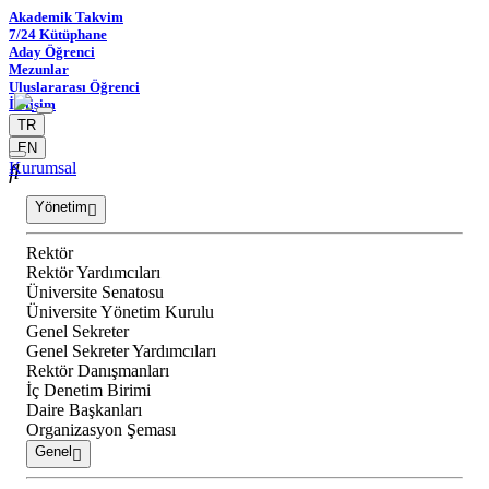
Akademik Takvim
7/24 Kütüphane
Aday Öğrenci
Mezunlar
Uluslararası Öğrenci
İletişim
TR
EN
Kurumsal
Yönetim
Rektör
Rektör Yardımcıları
Üniversite Senatosu
Üniversite Yönetim Kurulu
Genel Sekreter
Genel Sekreter Yardımcıları
Rektör Danışmanları
İç Denetim Birimi
Daire Başkanları
Organizasyon Şeması
Genel