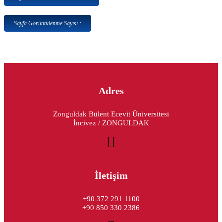
Sayfa Görüntülenme Sayısı :
Adres
Zonguldak Bülent Ecevit Üniversitesi
İncivez / ZONGULDAK
İletişim
+90 372 291 1100
+90 850 330 2386