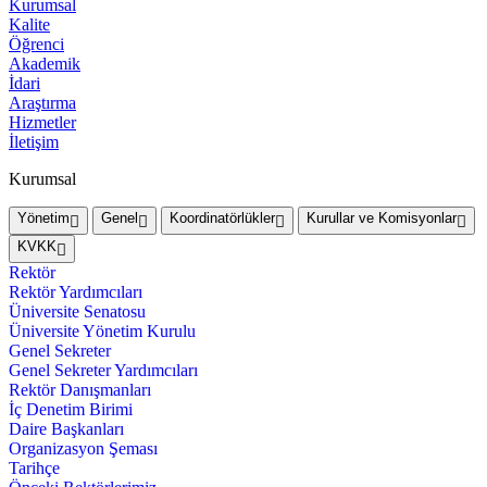
Kurumsal
Kalite
Öğrenci
Akademik
İdari
Araştırma
Hizmetler
İletişim
Kurumsal
Yönetim
Genel
Koordinatörlükler
Kurullar ve Komisyonlar
KVKK
Rektör
Rektör Yardımcıları
Üniversite Senatosu
Üniversite Yönetim Kurulu
Genel Sekreter
Genel Sekreter Yardımcıları
Rektör Danışmanları
İç Denetim Birimi
Daire Başkanları
Organizasyon Şeması
Tarihçe