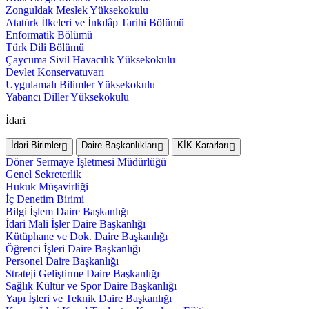
Zonguldak Meslek Yüksekokulu
Atatürk İlkeleri ve İnkılâp Tarihi Bölümü
Enformatik Bölümü
Türk Dili Bölümü
Çaycuma Sivil Havacılık Yüksekokulu
Devlet Konservatuvarı
Uygulamalı Bilimler Yüksekokulu
Yabancı Diller Yüksekokulu
İdari
İdari Birimler
Daire Başkanlıkları
KİK Kararları
Döner Sermaye İşletmesi Müdürlüğü
Genel Sekreterlik
Hukuk Müşavirliği
İç Denetim Birimi
Bilgi İşlem Daire Başkanlığı
İdari Mali İşler Daire Başkanlığı
Kütüphane ve Dok. Daire Başkanlığı
Öğrenci İşleri Daire Başkanlığı
Personel Daire Başkanlığı
Strateji Geliştirme Daire Başkanlığı
Sağlık Kültür ve Spor Daire Başkanlığı
Yapı İşleri ve Teknik Daire Başkanlığı