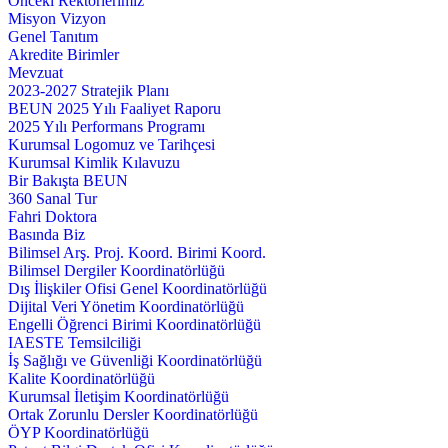
Önceki Rektörlerimiz
Misyon Vizyon
Genel Tanıtım
Akredite Birimler
Mevzuat
2023-2027 Stratejik Planı
BEUN 2025 Yılı Faaliyet Raporu
2025 Yılı Performans Programı
Kurumsal Logomuz ve Tarihçesi
Kurumsal Kimlik Kılavuzu
Bir Bakışta BEUN
360 Sanal Tur
Fahri Doktora
Basında Biz
Bilimsel Arş. Proj. Koord. Birimi Koord.
Bilimsel Dergiler Koordinatörlüğü
Dış İlişkiler Ofisi Genel Koordinatörlüğü
Dijital Veri Yönetim Koordinatörlüğü
Engelli Öğrenci Birimi Koordinatörlüğü
IAESTE Temsilciliği
İş Sağlığı ve Güvenliği Koordinatörlüğü
Kalite Koordinatörlüğü
Kurumsal İletişim Koordinatörlüğü
Ortak Zorunlu Dersler Koordinatörlüğü
ÖYP Koordinatörlüğü