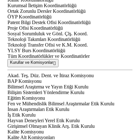
Kurumsal İletişim Koordinatörlüğü
Ortak Zorunlu Dersler Koordinatörlüğü
ÖYP Koordinatörlüğü
Patent Bilgi Destek Ofisi Koordinatörlüğü
Proje Ofisi Koordinatörlüğü
Sosyal Sorumluluk ve Gönl. Çlş. Koord.
Teknoloji Takımları Koordinatörlüğü
Teknoloji Transfer Ofisi ve K.M. Koord.
YLSY Burs Koordinatörlüğü
Tüm Koordinatörlükler ve Koordinatörler
Kurullar ve Komisyonlar
Akad. Teş. Düz. Dent. ve İtiraz Komisyonu
BAP Komisyonu
Bilimsel Araştırma ve Yayın Etiği Kurulu
Bilişim Sistemleri Yönlendirme Kurulu
Eğitim Komisyonu
Fen ve Mühendislik Bilimsel Araştırmalar Etik Kurulu
İnsan Araştırmaları Etik Kurulu
İş Etik Kurulu
Hayvan Deneyleri Yerel Etik Kurulu
Girişimsel Olmayan Klinik Arş. Etik Kurulu
Kalite Komisyonu
Kalite Alt Komisyonları