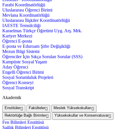
Farabi Koordinatörlüğü
Uluslararası Öğrenci Birimi
Mevlana Koordinatörlüğü
Uluslararası İlişkiler Koordinatörlüğü
IAESTE Temsilciliği
Karaelmas Türkçe Öğretimi Uyg. Arş. Mrk.
Kariyer Merkezi
Öğrenci E-posta
E-posta ve Eduroam Şifre Değişikliği
Mezun Bilgi Sistemi
Öğrenciler İçin Sıkça Sorulan Sorular (SSS)
Kampüste Sosyal Yaşam
Aday Öğrenci
Engelli Öğrenci Birimi
Sosyal Sorumluluk Projeleri
Öğrenci Konseyi
Sosyal Transkript
Akademik
Enstitüler
Fakülteler
Meslek Yüksekokulları
Rektörlüğe Bağlı Birimler
Yüksekokullar ve Konservatuvar
Fen Bilimleri Enstitüsü
Sağlık Bilimleri Enstitüsü