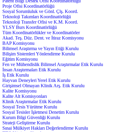
Patent Bilgi Destek Ofisi Koordinatörlüğü
Proje Ofisi Koordinatörlüğü
Sosyal Sorumluluk ve Gönl. Çlş. Koord.
Teknoloji Takımları Koordinatörlüğü
Teknoloji Transfer Ofisi ve K.M. Koord.
YLSY Burs Koordinatörlüğü
Tüm Koordinatörlükler ve Koordinatörler
Akad. Teş. Düz. Dent. ve İtiraz Komisyonu
BAP Komisyonu
Bilimsel Araştırma ve Yayın Etiği Kurulu
Bilişim Sistemleri Yönlendirme Kurulu
Eğitim Komisyonu
Fen ve Mühendislik Bilimsel Araştırmalar Etik Kurulu
İnsan Araştırmaları Etik Kurulu
İş Etik Kurulu
Hayvan Deneyleri Yerel Etik Kurulu
Girişimsel Olmayan Klinik Arş. Etik Kurulu
Kalite Komisyonu
Kalite Alt Komisyonları
Klinik Araştırmalar Etik Kurulu
Sosyal Tesis Yürütme Kurulu
Sosyal Tesisler İşletmesi Denetim Kurulu
Kurum Bilgi Güvenliği Kurulu
Strateji Geliştirme Kurulu
Sınai Mülkiyet Hakları Değerlendirme Kurulu