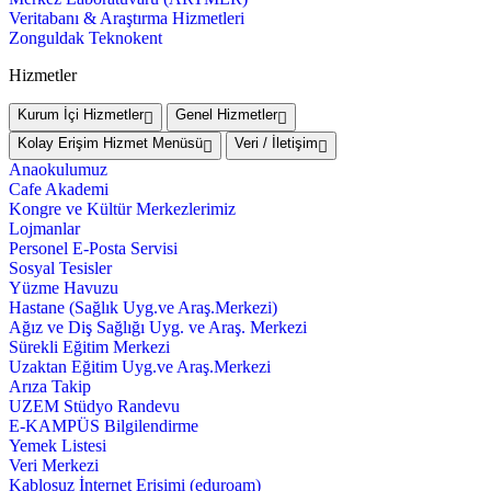
Veritabanı & Araştırma Hizmetleri
Zonguldak Teknokent
Hizmetler
Kurum İçi Hizmetler
Genel Hizmetler
Kolay Erişim Hizmet Menüsü
Veri / İletişim
Anaokulumuz
Cafe Akademi
Kongre ve Kültür Merkezlerimiz
Lojmanlar
Personel E-Posta Servisi
Sosyal Tesisler
Yüzme Havuzu
Hastane (Sağlık Uyg.ve Araş.Merkezi)
Ağız ve Diş Sağlığı Uyg. ve Araş. Merkezi
Sürekli Eğitim Merkezi
Uzaktan Eğitim Uyg.ve Araş.Merkezi
Arıza Takip
UZEM Stüdyo Randevu
E-KAMPÜS Bilgilendirme
Yemek Listesi
Veri Merkezi
Kablosuz İnternet Erişimi (eduroam)