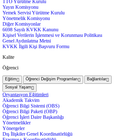
TTO Yürütme Kurulu
Yayın Komisyonu
Yemek Servisi Yürütme Kurulu
Yönetmelik Komisyonu
Diğer Komisyonlar
6698 Sayılı KVKK Kanunu
Kişisel Verilerin İşlenmesi ve Korunması Politikası
Genel Aydınlatma Metni
KVKK İlgili Kişi Başvuru Formu
Kalite
Öğrenci
Eğitim
Öğrenci Değişim Programları
Bağlantılar
Sosyal Yaşam
Oryantasyon Eğitimleri
Akademik Takvim
Öğrenci Bilgi Sistemi (OBS)
Öğrenci Bilgi Paketi (OBP)
Öğrenci İşleri Daire Başkanlığı
Yönetmelikler
Yönergeler
Dış İlişkiler Genel Koordinatörlüğü
Erasmus+ Koordinatörlüğü