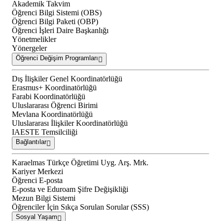
Akademik Takvim
Öğrenci Bilgi Sistemi (OBS)
Öğrenci Bilgi Paketi (OBP)
Öğrenci İşleri Daire Başkanlığı
Yönetmelikler
Yönergeler
Öğrenci Değişim Programları
Dış İlişkiler Genel Koordinatörlüğü
Erasmus+ Koordinatörlüğü
Farabi Koordinatörlüğü
Uluslararası Öğrenci Birimi
Mevlana Koordinatörlüğü
Uluslararası İlişkiler Koordinatörlüğü
IAESTE Temsilciliği
Bağlantılar
Karaelmas Türkçe Öğretimi Uyg. Arş. Mrk.
Kariyer Merkezi
Öğrenci E-posta
E-posta ve Eduroam Şifre Değişikliği
Mezun Bilgi Sistemi
Öğrenciler İçin Sıkça Sorulan Sorular (SSS)
Sosyal Yaşam