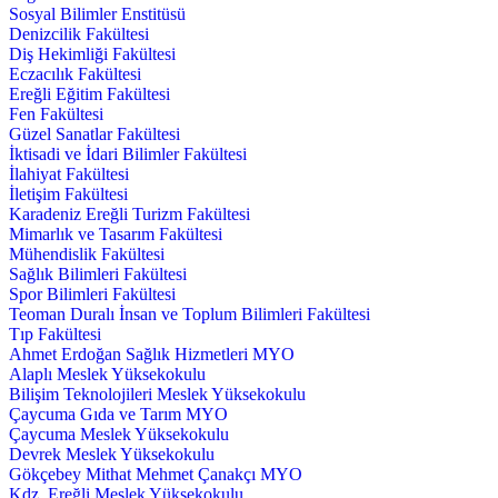
Sosyal Bilimler Enstitüsü
Denizcilik Fakültesi
Diş Hekimliği Fakültesi
Eczacılık Fakültesi
Ereğli Eğitim Fakültesi
Fen Fakültesi
Güzel Sanatlar Fakültesi
İktisadi ve İdari Bilimler Fakültesi
İlahiyat Fakültesi
İletişim Fakültesi
Karadeniz Ereğli Turizm Fakültesi
Mimarlık ve Tasarım Fakültesi
Mühendislik Fakültesi
Sağlık Bilimleri Fakültesi
Spor Bilimleri Fakültesi
Teoman Duralı İnsan ve Toplum Bilimleri Fakültesi
Tıp Fakültesi
Ahmet Erdoğan Sağlık Hizmetleri MYO
Alaplı Meslek Yüksekokulu
Bilişim Teknolojileri Meslek Yüksekokulu
Çaycuma Gıda ve Tarım MYO
Çaycuma Meslek Yüksekokulu
Devrek Meslek Yüksekokulu
Gökçebey Mithat Mehmet Çanakçı MYO
Kdz. Ereğli Meslek Yüksekokulu