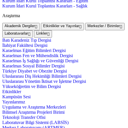
Kurum İdari Kurul Toplantısı Kararları - Eğitim
Kurum İdari Kurul Toplantısı Kararları - Sağlık
Araştırma
Akademik Dergiler
Etkinlikler ve Yayınlar
Merkezler / Birimler
Laboratuvarlar
Linkler
Batı Karadeniz Tıp Dergisi
İlahiyat Fakültesi Dergisi
Karaelmas Eğitim Bilimleri Dergisi
Karaelmas Fen ve Mühendislik Dergisi
Karaelmas İş Sağlığı ve Güvenliği Dergisi
Karaelmas Sosyal Bilimler Dergisi
Türkiye Diyabet ve Obezite Dergisi
Uluslararası Diş Hekimliği Bilimleri Dergisi
Uluslararası Yönetim İktisat ve İşletme Dergisi
Yükseköğretim ve Bilim Dergisi
Etkinlikler
Kampüsün Sesi
Yayınlarımız
Uygulama ve Araştırma Merkezleri
Bilimsel Araştırma Projeleri Birimi
Teknoloji Transfer Ofisi
Laboratuvar Bilgi Sistemi (LABSİS)
Merkez Laboratuvaru (ARTMER)