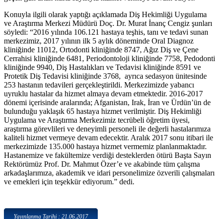
Konuyla ilgili olarak yaptığı açıklamada Diş Hekimliği Uygulama
ve Araştırma Merkezi Müdürü Doç. Dr. Murat İnanç Cengiz şunları
söyledi: “2016 yılında 106.121 hastaya teşhis, tanı ve tedavi sunan
merkezimiz, 2017 yılının ilk 5 aylık döneminde Oral Diagnoz
kliniğinde 11012, Ortodonti kliniğinde 8747, Ağız Diş ve Çene
Cerrahisi kliniğinde 6481, Periodontoloji kliniğinde 7758, Pedodonti
kliniğinde 9940, Diş Hastalıkları ve Tedavisi kliniğinde 8591 ve
Protetik Diş Tedavisi kliniğinde 3768, ayrıca sedasyon ünitesinde
253 hastanın tedavileri gerçekleştirildi. Merkezimizde yabancı
uyruklu hastalar da hizmet almaya devam etmektedir. 2016-2017
dönemi içerisinde aralarında; Afganistan, Irak, İran ve Ürdün’ün de
bulunduğu yaklaşık 65 hastaya hizmet verilmiştir. Diş Hekimliği
Uygulama ve Araştırma Merkezimiz tecrübeli öğretim üyesi,
araştırma görevlileri ve deneyimli personeli ile değerli hastalarımıza
kaliteli hizmet vermeye devam edecektir. Aralık 2017 sonu itibari ile
merkezimizde 135.000 hastaya hizmet vermemiz planlanmaktadır.
Hastanemize ve fakültemize verdiği desteklerden ötürü Başta Sayın
Rektörümüz Prof. Dr. Mahmut Özer’e ve akabinde tüm çalışma
arkadaşlarımıza, akademik ve idari personelimize özverili çalışmaları
ve emekleri için teşekkür ediyorum.” dedi.
Yayınlanma Tarihi : 21.06.2017