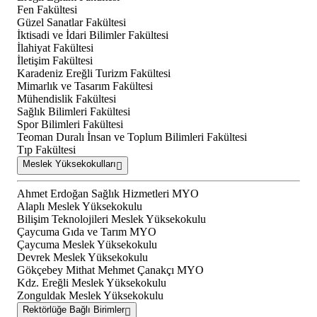
Fen Fakültesi
Güzel Sanatlar Fakültesi
İktisadi ve İdari Bilimler Fakültesi
İlahiyat Fakültesi
İletişim Fakültesi
Karadeniz Ereğli Turizm Fakültesi
Mimarlık ve Tasarım Fakültesi
Mühendislik Fakültesi
Sağlık Bilimleri Fakültesi
Spor Bilimleri Fakültesi
Teoman Duralı İnsan ve Toplum Bilimleri Fakültesi
Tıp Fakültesi
Meslek Yüksekokulları
Ahmet Erdoğan Sağlık Hizmetleri MYO
Alaplı Meslek Yüksekokulu
Bilişim Teknolojileri Meslek Yüksekokulu
Çaycuma Gıda ve Tarım MYO
Çaycuma Meslek Yüksekokulu
Devrek Meslek Yüksekokulu
Gökçebey Mithat Mehmet Çanakçı MYO
Kdz. Ereğli Meslek Yüksekokulu
Zonguldak Meslek Yüksekokulu
Rektörlüğe Bağlı Birimler