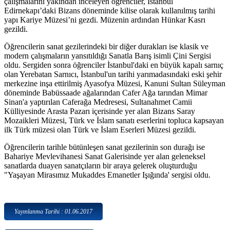
çalışmalarını yakından inceleyen öğrenciler, İstanbul
Edirnekapı’daki Bizans döneminde kilise olarak kullanılmış tarihi
yapı Kariye Müzesi’ni gezdi. Müzenin ardından Hünkar Kasrı
gezildi.
Öğrencilerin sanat gezilerindeki bir diğer durakları ise klasik ve
modern çalışmaların yansıtıldığı Sanatla Barış isimli Çini Sergisi
oldu. Sergiden sonra öğrenciler İstanbul'daki en büyük kapalı sarnıç
olan Yerebatan Sarnıcı, İstanbul'un tarihi yarımadasındaki eski şehir
merkezine inşa ettirilmiş Ayasofya Müzesi, Kanuni Sultan Süleyman
döneminde Babüssaade ağalarından Cafer Ağa tarından Mimar
Sinan'a yaptırılan Caferağa Medresesi, Sultanahmet Camii
Külliyesinde Arasta Pazarı içerisinde yer alan Bizans Saray
Mozaikleri Müzesi, Türk ve İslam sanatı eserlerini topluca kapsayan
ilk Türk müzesi olan Türk ve İslam Eserleri Müzesi gezildi.
Öğrencilerin tarihle bütünleşen sanat gezilerinin son durağı ise
Bahariye Mevlevihanesi Sanat Galerisinde yer alan geleneksel
sanatlarda duayen sanatçıların bir araya gelerek oluşturduğu
"Yaşayan Mirasımız Mukaddes Emanetler Işığında' sergisi oldu.
Yayınlanma Tarihi : 01.06.2017