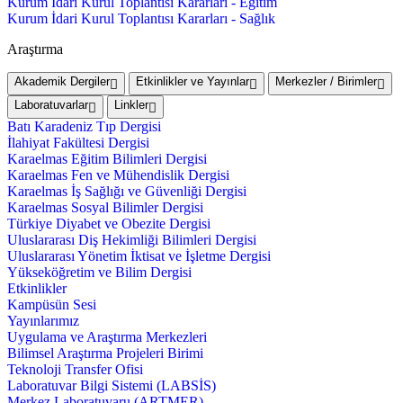
Kurum İdari Kurul Toplantısı Kararları - Eğitim
Kurum İdari Kurul Toplantısı Kararları - Sağlık
Araştırma
Akademik Dergiler
Etkinlikler ve Yayınlar
Merkezler / Birimler
Laboratuvarlar
Linkler
Batı Karadeniz Tıp Dergisi
İlahiyat Fakültesi Dergisi
Karaelmas Eğitim Bilimleri Dergisi
Karaelmas Fen ve Mühendislik Dergisi
Karaelmas İş Sağlığı ve Güvenliği Dergisi
Karaelmas Sosyal Bilimler Dergisi
Türkiye Diyabet ve Obezite Dergisi
Uluslararası Diş Hekimliği Bilimleri Dergisi
Uluslararası Yönetim İktisat ve İşletme Dergisi
Yükseköğretim ve Bilim Dergisi
Etkinlikler
Kampüsün Sesi
Yayınlarımız
Uygulama ve Araştırma Merkezleri
Bilimsel Araştırma Projeleri Birimi
Teknoloji Transfer Ofisi
Laboratuvar Bilgi Sistemi (LABSİS)
Merkez Laboratuvaru (ARTMER)