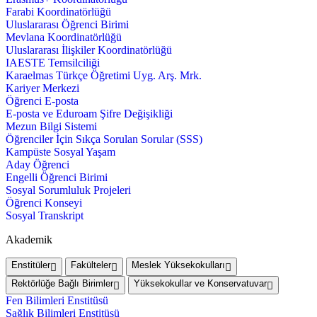
Farabi Koordinatörlüğü
Uluslararası Öğrenci Birimi
Mevlana Koordinatörlüğü
Uluslararası İlişkiler Koordinatörlüğü
IAESTE Temsilciliği
Karaelmas Türkçe Öğretimi Uyg. Arş. Mrk.
Kariyer Merkezi
Öğrenci E-posta
E-posta ve Eduroam Şifre Değişikliği
Mezun Bilgi Sistemi
Öğrenciler İçin Sıkça Sorulan Sorular (SSS)
Kampüste Sosyal Yaşam
Aday Öğrenci
Engelli Öğrenci Birimi
Sosyal Sorumluluk Projeleri
Öğrenci Konseyi
Sosyal Transkript
Akademik
Enstitüler
Fakülteler
Meslek Yüksekokulları
Rektörlüğe Bağlı Birimler
Yüksekokullar ve Konservatuvar
Fen Bilimleri Enstitüsü
Sağlık Bilimleri Enstitüsü