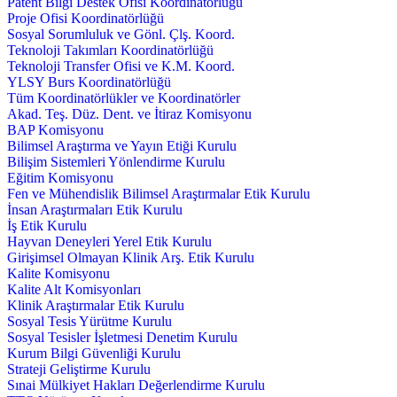
Patent Bilgi Destek Ofisi Koordinatörlüğü
Proje Ofisi Koordinatörlüğü
Sosyal Sorumluluk ve Gönl. Çlş. Koord.
Teknoloji Takımları Koordinatörlüğü
Teknoloji Transfer Ofisi ve K.M. Koord.
YLSY Burs Koordinatörlüğü
Tüm Koordinatörlükler ve Koordinatörler
Akad. Teş. Düz. Dent. ve İtiraz Komisyonu
BAP Komisyonu
Bilimsel Araştırma ve Yayın Etiği Kurulu
Bilişim Sistemleri Yönlendirme Kurulu
Eğitim Komisyonu
Fen ve Mühendislik Bilimsel Araştırmalar Etik Kurulu
İnsan Araştırmaları Etik Kurulu
İş Etik Kurulu
Hayvan Deneyleri Yerel Etik Kurulu
Girişimsel Olmayan Klinik Arş. Etik Kurulu
Kalite Komisyonu
Kalite Alt Komisyonları
Klinik Araştırmalar Etik Kurulu
Sosyal Tesis Yürütme Kurulu
Sosyal Tesisler İşletmesi Denetim Kurulu
Kurum Bilgi Güvenliği Kurulu
Strateji Geliştirme Kurulu
Sınai Mülkiyet Hakları Değerlendirme Kurulu