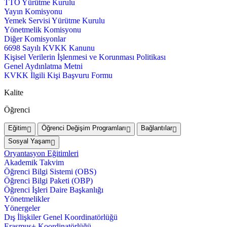
TTO Yürütme Kurulu
Yayın Komisyonu
Yemek Servisi Yürütme Kurulu
Yönetmelik Komisyonu
Diğer Komisyonlar
6698 Sayılı KVKK Kanunu
Kişisel Verilerin İşlenmesi ve Korunması Politikası
Genel Aydınlatma Metni
KVKK İlgili Kişi Başvuru Formu
Kalite
Öğrenci
Eğitim
Öğrenci Değişim Programları
Bağlantılar
Sosyal Yaşam
Oryantasyon Eğitimleri
Akademik Takvim
Öğrenci Bilgi Sistemi (OBS)
Öğrenci Bilgi Paketi (OBP)
Öğrenci İşleri Daire Başkanlığı
Yönetmelikler
Yönergeler
Dış İlişkiler Genel Koordinatörlüğü
Erasmus+ Koordinatörlüğü