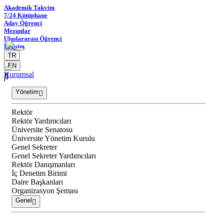
Akademik Takvim
7/24 Kütüphane
Aday Öğrenci
Mezunlar
Uluslararası Öğrenci
İletişim
TR
EN
Kurumsal
Yönetim
Rektör
Rektör Yardımcıları
Üniversite Senatosu
Üniversite Yönetim Kurulu
Genel Sekreter
Genel Sekreter Yardımcıları
Rektör Danışmanları
İç Denetim Birimi
Daire Başkanları
Organizasyon Şeması
Genel