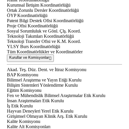
Kurumsal İletişim Koordinatörlüğü
Ortak Zorunlu Dersler Koordinatörlüğü
ÖYP Koordinatörlüğü
Patent Bilgi Destek Ofisi Koordinatörlüğü
Proje Ofisi Koordinatörlüğü
Sosyal Sorumluluk ve Gönl. Çlş. Koord.
Teknoloji Takımları Koordinatörlüğü
Teknoloji Transfer Ofisi ve K.M. Koord.
YLSY Burs Koordinatörlüğü
Tüm Koordinatörlükler ve Koordinatörler
Kurullar ve Komisyonlar
Akad. Teş. Düz. Dent. ve İtiraz Komisyonu
BAP Komisyonu
Bilimsel Araştırma ve Yayın Etiği Kurulu
Bilişim Sistemleri Yönlendirme Kurulu
Eğitim Komisyonu
Fen ve Mühendislik Bilimsel Araştırmalar Etik Kurulu
İnsan Araştırmaları Etik Kurulu
İş Etik Kurulu
Hayvan Deneyleri Yerel Etik Kurulu
Girişimsel Olmayan Klinik Arş. Etik Kurulu
Kalite Komisyonu
Kalite Alt Komisyonları