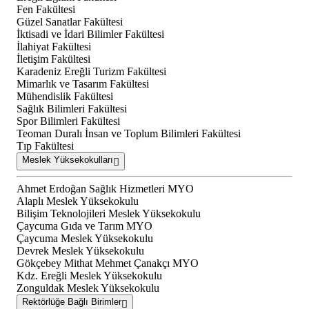
Fen Fakültesi
Güzel Sanatlar Fakültesi
İktisadi ve İdari Bilimler Fakültesi
İlahiyat Fakültesi
İletişim Fakültesi
Karadeniz Ereğli Turizm Fakültesi
Mimarlık ve Tasarım Fakültesi
Mühendislik Fakültesi
Sağlık Bilimleri Fakültesi
Spor Bilimleri Fakültesi
Teoman Duralı İnsan ve Toplum Bilimleri Fakültesi
Tıp Fakültesi
Meslek Yüksekokulları
Ahmet Erdoğan Sağlık Hizmetleri MYO
Alaplı Meslek Yüksekokulu
Bilişim Teknolojileri Meslek Yüksekokulu
Çaycuma Gıda ve Tarım MYO
Çaycuma Meslek Yüksekokulu
Devrek Meslek Yüksekokulu
Gökçebey Mithat Mehmet Çanakçı MYO
Kdz. Ereğli Meslek Yüksekokulu
Zonguldak Meslek Yüksekokulu
Rektörlüğe Bağlı Birimler