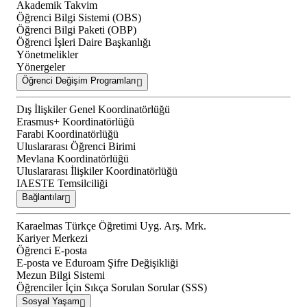
Akademik Takvim
Öğrenci Bilgi Sistemi (OBS)
Öğrenci Bilgi Paketi (OBP)
Öğrenci İşleri Daire Başkanlığı
Yönetmelikler
Yönergeler
Öğrenci Değişim Programları
Dış İlişkiler Genel Koordinatörlüğü
Erasmus+ Koordinatörlüğü
Farabi Koordinatörlüğü
Uluslararası Öğrenci Birimi
Mevlana Koordinatörlüğü
Uluslararası İlişkiler Koordinatörlüğü
IAESTE Temsilciliği
Bağlantılar
Karaelmas Türkçe Öğretimi Uyg. Arş. Mrk.
Kariyer Merkezi
Öğrenci E-posta
E-posta ve Eduroam Şifre Değişikliği
Mezun Bilgi Sistemi
Öğrenciler İçin Sıkça Sorulan Sorular (SSS)
Sosyal Yaşam