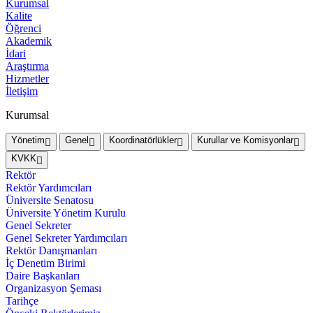
Kurumsal
Kalite
Öğrenci
Akademik
İdari
Araştırma
Hizmetler
İletişim
Kurumsal
Yönetim
Genel
Koordinatörlükler
Kurullar ve Komisyonlar
KVKK
Rektör
Rektör Yardımcıları
Üniversite Senatosu
Üniversite Yönetim Kurulu
Genel Sekreter
Genel Sekreter Yardımcıları
Rektör Danışmanları
İç Denetim Birimi
Daire Başkanları
Organizasyon Şeması
Tarihçe