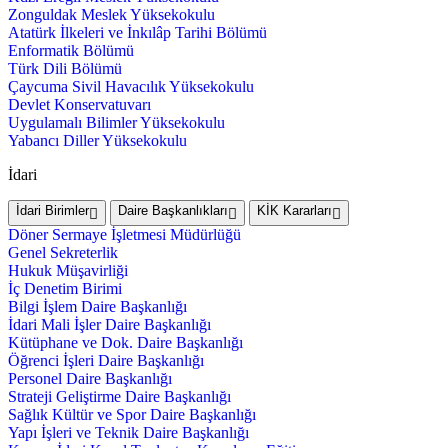
Zonguldak Meslek Yüksekokulu
Atatürk İlkeleri ve İnkılâp Tarihi Bölümü
Enformatik Bölümü
Türk Dili Bölümü
Çaycuma Sivil Havacılık Yüksekokulu
Devlet Konservatuvarı
Uygulamalı Bilimler Yüksekokulu
Yabancı Diller Yüksekokulu
İdari
İdari Birimler
Daire Başkanlıkları
KİK Kararları
Döner Sermaye İşletmesi Müdürlüğü
Genel Sekreterlik
Hukuk Müşavirliği
İç Denetim Birimi
Bilgi İşlem Daire Başkanlığı
İdari Mali İşler Daire Başkanlığı
Kütüphane ve Dok. Daire Başkanlığı
Öğrenci İşleri Daire Başkanlığı
Personel Daire Başkanlığı
Strateji Geliştirme Daire Başkanlığı
Sağlık Kültür ve Spor Daire Başkanlığı
Yapı İşleri ve Teknik Daire Başkanlığı