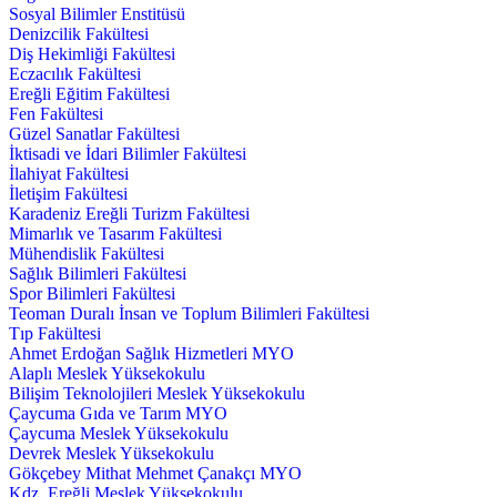
Sosyal Bilimler Enstitüsü
Denizcilik Fakültesi
Diş Hekimliği Fakültesi
Eczacılık Fakültesi
Ereğli Eğitim Fakültesi
Fen Fakültesi
Güzel Sanatlar Fakültesi
İktisadi ve İdari Bilimler Fakültesi
İlahiyat Fakültesi
İletişim Fakültesi
Karadeniz Ereğli Turizm Fakültesi
Mimarlık ve Tasarım Fakültesi
Mühendislik Fakültesi
Sağlık Bilimleri Fakültesi
Spor Bilimleri Fakültesi
Teoman Duralı İnsan ve Toplum Bilimleri Fakültesi
Tıp Fakültesi
Ahmet Erdoğan Sağlık Hizmetleri MYO
Alaplı Meslek Yüksekokulu
Bilişim Teknolojileri Meslek Yüksekokulu
Çaycuma Gıda ve Tarım MYO
Çaycuma Meslek Yüksekokulu
Devrek Meslek Yüksekokulu
Gökçebey Mithat Mehmet Çanakçı MYO
Kdz. Ereğli Meslek Yüksekokulu