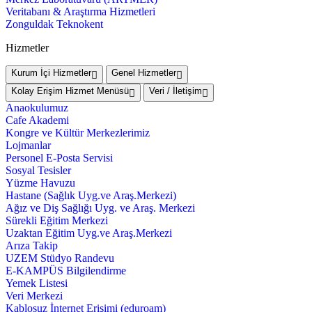
Veritabanı & Araştırma Hizmetleri
Zonguldak Teknokent
Hizmetler
Kurum İçi Hizmetler
Genel Hizmetler
Kolay Erişim Hizmet Menüsü
Veri / İletişim
Anaokulumuz
Cafe Akademi
Kongre ve Kültür Merkezlerimiz
Lojmanlar
Personel E-Posta Servisi
Sosyal Tesisler
Yüzme Havuzu
Hastane (Sağlık Uyg.ve Araş.Merkezi)
Ağız ve Diş Sağlığı Uyg. ve Araş. Merkezi
Sürekli Eğitim Merkezi
Uzaktan Eğitim Uyg.ve Araş.Merkezi
Arıza Takip
UZEM Stüdyo Randevu
E-KAMPÜS Bilgilendirme
Yemek Listesi
Veri Merkezi
Kablosuz İnternet Erişimi (eduroam)