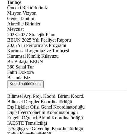
Tarihçe
Önceki Rektörlerimiz
Misyon Vizyon
Genel Tanıtım
Akredite Birimler
Mevzuat
2023-2027 Stratejik Planı
BEUN 2025 Yılı Faaliyet Raporu
2025 Yılı Performans Programı
Kurumsal Logomuz ve Tarihçesi
Kurumsal Kimlik Kılavuzu
Bir Bakışta BEUN
360 Sanal Tur
Fahri Doktora
Basında Biz
Koordinatörlükler
Bilimsel Arş. Proj. Koord. Birimi Koord.
Bilimsel Dergiler Koordinatörlüğü
Dış İlişkiler Ofisi Genel Koordinatörlüğü
Dijital Veri Yönetim Koordinatörlüğü
Engelli Öğrenci Birimi Koordinatörlüğü
IAESTE Temsilciliği
İş Sağlığı ve Güvenliği Koordinatörlüğü
Kalite Koordinatörlüğü