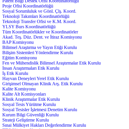
Patent Bilgi Destek Ofisi Koordinatörlüğü
Proje Ofisi Koordinatörlüğü
Sosyal Sorumluluk ve Gönl. Çlş. Koord.
Teknoloji Takımları Koordinatörlüğü
Teknoloji Transfer Ofisi ve K.M. Koord.
YLSY Burs Koordinatörlüğü
Tüm Koordinatörlükler ve Koordinatörler
Akad. Teş. Düz. Dent. ve İtiraz Komisyonu
BAP Komisyonu
Bilimsel Araştırma ve Yayın Etiği Kurulu
Bilişim Sistemleri Yönlendirme Kurulu
Eğitim Komisyonu
Fen ve Mühendislik Bilimsel Araştırmalar Etik Kurulu
İnsan Araştırmaları Etik Kurulu
İş Etik Kurulu
Hayvan Deneyleri Yerel Etik Kurulu
Girişimsel Olmayan Klinik Arş. Etik Kurulu
Kalite Komisyonu
Kalite Alt Komisyonları
Klinik Araştırmalar Etik Kurulu
Sosyal Tesis Yürütme Kurulu
Sosyal Tesisler İşletmesi Denetim Kurulu
Kurum Bilgi Güvenliği Kurulu
Strateji Geliştirme Kurulu
Sınai Mülkiyet Hakları Değerlendirme Kurulu