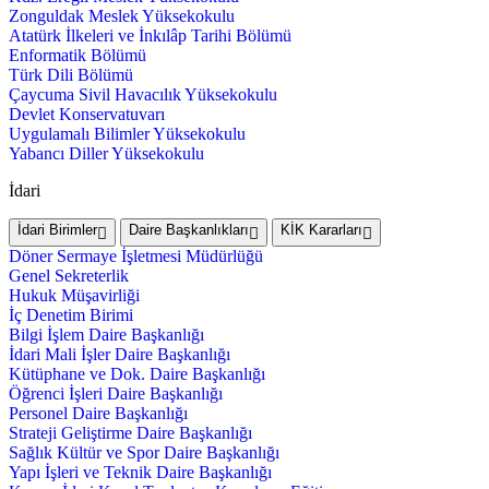
Zonguldak Meslek Yüksekokulu
Atatürk İlkeleri ve İnkılâp Tarihi Bölümü
Enformatik Bölümü
Türk Dili Bölümü
Çaycuma Sivil Havacılık Yüksekokulu
Devlet Konservatuvarı
Uygulamalı Bilimler Yüksekokulu
Yabancı Diller Yüksekokulu
İdari
İdari Birimler
Daire Başkanlıkları
KİK Kararları
Döner Sermaye İşletmesi Müdürlüğü
Genel Sekreterlik
Hukuk Müşavirliği
İç Denetim Birimi
Bilgi İşlem Daire Başkanlığı
İdari Mali İşler Daire Başkanlığı
Kütüphane ve Dok. Daire Başkanlığı
Öğrenci İşleri Daire Başkanlığı
Personel Daire Başkanlığı
Strateji Geliştirme Daire Başkanlığı
Sağlık Kültür ve Spor Daire Başkanlığı
Yapı İşleri ve Teknik Daire Başkanlığı