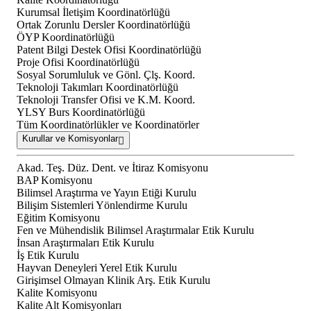
Kurumsal İletişim Koordinatörlüğü
Ortak Zorunlu Dersler Koordinatörlüğü
ÖYP Koordinatörlüğü
Patent Bilgi Destek Ofisi Koordinatörlüğü
Proje Ofisi Koordinatörlüğü
Sosyal Sorumluluk ve Gönl. Çlş. Koord.
Teknoloji Takımları Koordinatörlüğü
Teknoloji Transfer Ofisi ve K.M. Koord.
YLSY Burs Koordinatörlüğü
Tüm Koordinatörlükler ve Koordinatörler
Kurullar ve Komisyonlar
Akad. Teş. Düz. Dent. ve İtiraz Komisyonu
BAP Komisyonu
Bilimsel Araştırma ve Yayın Etiği Kurulu
Bilişim Sistemleri Yönlendirme Kurulu
Eğitim Komisyonu
Fen ve Mühendislik Bilimsel Araştırmalar Etik Kurulu
İnsan Araştırmaları Etik Kurulu
İş Etik Kurulu
Hayvan Deneyleri Yerel Etik Kurulu
Girişimsel Olmayan Klinik Arş. Etik Kurulu
Kalite Komisyonu
Kalite Alt Komisyonları