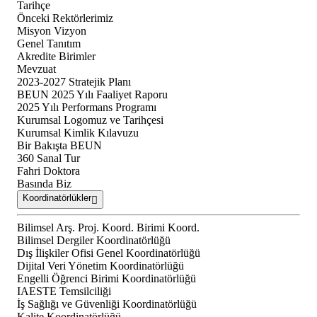
Tarihçe
Önceki Rektörlerimiz
Misyon Vizyon
Genel Tanıtım
Akredite Birimler
Mevzuat
2023-2027 Stratejik Planı
BEUN 2025 Yılı Faaliyet Raporu
2025 Yılı Performans Programı
Kurumsal Logomuz ve Tarihçesi
Kurumsal Kimlik Kılavuzu
Bir Bakışta BEUN
360 Sanal Tur
Fahri Doktora
Basında Biz
Koordinatörlükler
Bilimsel Arş. Proj. Koord. Birimi Koord.
Bilimsel Dergiler Koordinatörlüğü
Dış İlişkiler Ofisi Genel Koordinatörlüğü
Dijital Veri Yönetim Koordinatörlüğü
Engelli Öğrenci Birimi Koordinatörlüğü
IAESTE Temsilciliği
İş Sağlığı ve Güvenliği Koordinatörlüğü
Kalite Koordinatörlüğü