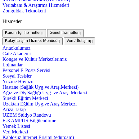
Veritabanı & Araştırma Hizmetleri
Zonguldak Teknokent
Hizmetler
Kurum İçi Hizmetler
Genel Hizmetler
Kolay Erişim Hizmet Menüsü
Veri / İletişim
Anaokulumuz
Cafe Akademi
Kongre ve Kültür Merkezlerimiz
Lojmanlar
Personel E-Posta Servisi
Sosyal Tesisler
Yüzme Havuzu
Hastane (Sağlık Uyg.ve Araş.Merkezi)
Ağız ve Diş Sağlığı Uyg. ve Araş. Merkezi
Sürekli Eğitim Merkezi
Uzaktan Eğitim Uyg.ve Araş.Merkezi
Arıza Takip
UZEM Stüdyo Randevu
E-KAMPÜS Bilgilendirme
Yemek Listesi
Veri Merkezi
Kablosuz İnternet Erişimi (eduroam)