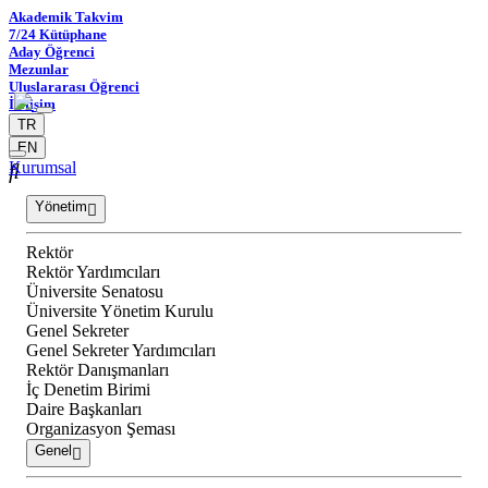
Akademik Takvim
7/24 Kütüphane
Aday Öğrenci
Mezunlar
Uluslararası Öğrenci
İletişim
TR
EN
Kurumsal
Yönetim
Rektör
Rektör Yardımcıları
Üniversite Senatosu
Üniversite Yönetim Kurulu
Genel Sekreter
Genel Sekreter Yardımcıları
Rektör Danışmanları
İç Denetim Birimi
Daire Başkanları
Organizasyon Şeması
Genel