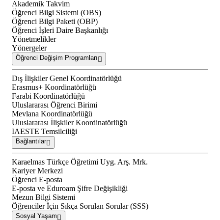
Akademik Takvim
Öğrenci Bilgi Sistemi (OBS)
Öğrenci Bilgi Paketi (OBP)
Öğrenci İşleri Daire Başkanlığı
Yönetmelikler
Yönergeler
Öğrenci Değişim Programları
Dış İlişkiler Genel Koordinatörlüğü
Erasmus+ Koordinatörlüğü
Farabi Koordinatörlüğü
Uluslararası Öğrenci Birimi
Mevlana Koordinatörlüğü
Uluslararası İlişkiler Koordinatörlüğü
IAESTE Temsilciliği
Bağlantılar
Karaelmas Türkçe Öğretimi Uyg. Arş. Mrk.
Kariyer Merkezi
Öğrenci E-posta
E-posta ve Eduroam Şifre Değişikliği
Mezun Bilgi Sistemi
Öğrenciler İçin Sıkça Sorulan Sorular (SSS)
Sosyal Yaşam