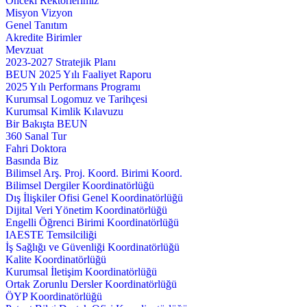
Önceki Rektörlerimiz
Misyon Vizyon
Genel Tanıtım
Akredite Birimler
Mevzuat
2023-2027 Stratejik Planı
BEUN 2025 Yılı Faaliyet Raporu
2025 Yılı Performans Programı
Kurumsal Logomuz ve Tarihçesi
Kurumsal Kimlik Kılavuzu
Bir Bakışta BEUN
360 Sanal Tur
Fahri Doktora
Basında Biz
Bilimsel Arş. Proj. Koord. Birimi Koord.
Bilimsel Dergiler Koordinatörlüğü
Dış İlişkiler Ofisi Genel Koordinatörlüğü
Dijital Veri Yönetim Koordinatörlüğü
Engelli Öğrenci Birimi Koordinatörlüğü
IAESTE Temsilciliği
İş Sağlığı ve Güvenliği Koordinatörlüğü
Kalite Koordinatörlüğü
Kurumsal İletişim Koordinatörlüğü
Ortak Zorunlu Dersler Koordinatörlüğü
ÖYP Koordinatörlüğü