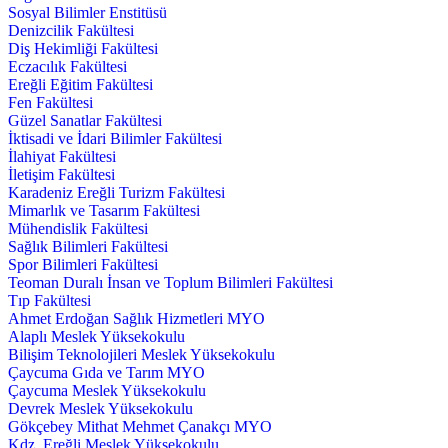
Sosyal Bilimler Enstitüsü
Denizcilik Fakültesi
Diş Hekimliği Fakültesi
Eczacılık Fakültesi
Ereğli Eğitim Fakültesi
Fen Fakültesi
Güzel Sanatlar Fakültesi
İktisadi ve İdari Bilimler Fakültesi
İlahiyat Fakültesi
İletişim Fakültesi
Karadeniz Ereğli Turizm Fakültesi
Mimarlık ve Tasarım Fakültesi
Mühendislik Fakültesi
Sağlık Bilimleri Fakültesi
Spor Bilimleri Fakültesi
Teoman Duralı İnsan ve Toplum Bilimleri Fakültesi
Tıp Fakültesi
Ahmet Erdoğan Sağlık Hizmetleri MYO
Alaplı Meslek Yüksekokulu
Bilişim Teknolojileri Meslek Yüksekokulu
Çaycuma Gıda ve Tarım MYO
Çaycuma Meslek Yüksekokulu
Devrek Meslek Yüksekokulu
Gökçebey Mithat Mehmet Çanakçı MYO
Kdz. Ereğli Meslek Yüksekokulu