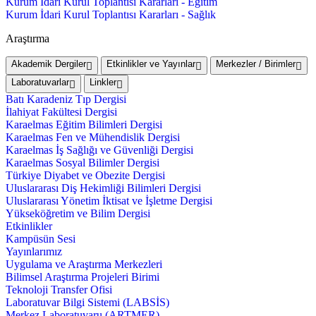
Kurum İdari Kurul Toplantısı Kararları - Eğitim
Kurum İdari Kurul Toplantısı Kararları - Sağlık
Araştırma
Akademik Dergiler
Etkinlikler ve Yayınlar
Merkezler / Birimler
Laboratuvarlar
Linkler
Batı Karadeniz Tıp Dergisi
İlahiyat Fakültesi Dergisi
Karaelmas Eğitim Bilimleri Dergisi
Karaelmas Fen ve Mühendislik Dergisi
Karaelmas İş Sağlığı ve Güvenliği Dergisi
Karaelmas Sosyal Bilimler Dergisi
Türkiye Diyabet ve Obezite Dergisi
Uluslararası Diş Hekimliği Bilimleri Dergisi
Uluslararası Yönetim İktisat ve İşletme Dergisi
Yükseköğretim ve Bilim Dergisi
Etkinlikler
Kampüsün Sesi
Yayınlarımız
Uygulama ve Araştırma Merkezleri
Bilimsel Araştırma Projeleri Birimi
Teknoloji Transfer Ofisi
Laboratuvar Bilgi Sistemi (LABSİS)
Merkez Laboratuvaru (ARTMER)