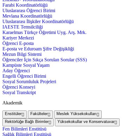
Farabi Koordinatörlüğü
Uluslararası Öğrenci Birimi
Mevlana Koordinatörlüğü
Uluslararası İlişkiler Koordinatörlüğü
IAESTE Temsilciliği
Karaelmas Türkçe Öğretimi Uyg. Arş. Mrk.
Kariyer Merkezi
Öğrenci E-posta
E-posta ve Eduroam Şifre Değişikliği
Mezun Bilgi Sistemi
Öğrenciler İçin Sıkça Sorulan Sorular (SSS)
Kampüste Sosyal Yaşam
Aday Öğrenci
Engelli Öğrenci Birimi
Sosyal Sorumluluk Projeleri
Öğrenci Konseyi
Sosyal Transkript
Akademik
Enstitüler
Fakülteler
Meslek Yüksekokulları
Rektörlüğe Bağlı Birimler
Yüksekokullar ve Konservatuvar
Fen Bilimleri Enstitüsü
Sağlık Bilimleri Enstitüsü