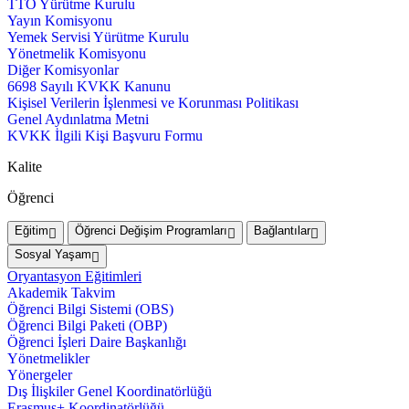
TTO Yürütme Kurulu
Yayın Komisyonu
Yemek Servisi Yürütme Kurulu
Yönetmelik Komisyonu
Diğer Komisyonlar
6698 Sayılı KVKK Kanunu
Kişisel Verilerin İşlenmesi ve Korunması Politikası
Genel Aydınlatma Metni
KVKK İlgili Kişi Başvuru Formu
Kalite
Öğrenci
Eğitim
Öğrenci Değişim Programları
Bağlantılar
Sosyal Yaşam
Oryantasyon Eğitimleri
Akademik Takvim
Öğrenci Bilgi Sistemi (OBS)
Öğrenci Bilgi Paketi (OBP)
Öğrenci İşleri Daire Başkanlığı
Yönetmelikler
Yönergeler
Dış İlişkiler Genel Koordinatörlüğü
Erasmus+ Koordinatörlüğü