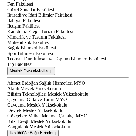
Fen Fakültesi
Güzel Sanatlar Fakültesi
İktisadi ve İdari Bilimler Fakültesi
İlahiyat Fakültesi
İletişim Fakültesi
Karadeniz Ereğli Turizm Fakültesi
Mimarlık ve Tasarım Fakültesi
Mühendislik Fakültesi
Sağlık Bilimleri Fakültesi
Spor Bilimleri Fakültesi
Teoman Duralı İnsan ve Toplum Bilimleri Fakültesi
Tıp Fakültesi
Meslek Yüksekokulları
Ahmet Erdoğan Sağlık Hizmetleri MYO
Alaplı Meslek Yüksekokulu
Bilişim Teknolojileri Meslek Yüksekokulu
Çaycuma Gıda ve Tarım MYO
Çaycuma Meslek Yüksekokulu
Devrek Meslek Yüksekokulu
Gökçebey Mithat Mehmet Çanakçı MYO
Kdz. Ereğli Meslek Yüksekokulu
Zonguldak Meslek Yüksekokulu
Rektörlüğe Bağlı Birimler