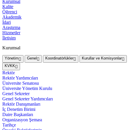
Kurumsal
Kalite
Öğrenci
Akademik
İdari
Araştırma
Hizmetler
İletişim
Kurumsal
Yönetim
Genel
Koordinatörlükler
Kurullar ve Komisyonlar
KVKK
Rektör
Rektör Yardımcıları
Üniversite Senatosu
Üniversite Yönetim Kurulu
Genel Sekreter
Genel Sekreter Yardımcıları
Rektör Danışmanları
İç Denetim Birimi
Daire Başkanları
Organizasyon Şeması
Tarihçe