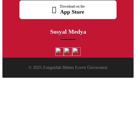
Download on the
App Store
Sosyal Medya
© 2025 Zonguldak Bülent Ecevit Üniversitesi