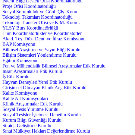
Patent Bilgi Destek Ofisi Koordinatörlüğü
Proje Ofisi Koordinatörlüğü
Sosyal Sorumluluk ve Gönl. Çlş. Koord.
Teknoloji Takımları Koordinatörlüğü
Teknoloji Transfer Ofisi ve K.M. Koord.
YLSY Burs Koordinatörlüğü
Tüm Koordinatörlükler ve Koordinatörler
Akad. Teş. Düz. Dent. ve İtiraz Komisyonu
BAP Komisyonu
Bilimsel Araştırma ve Yayın Etiği Kurulu
Bilişim Sistemleri Yönlendirme Kurulu
Eğitim Komisyonu
Fen ve Mühendislik Bilimsel Araştırmalar Etik Kurulu
İnsan Araştırmaları Etik Kurulu
İş Etik Kurulu
Hayvan Deneyleri Yerel Etik Kurulu
Girişimsel Olmayan Klinik Arş. Etik Kurulu
Kalite Komisyonu
Kalite Alt Komisyonları
Klinik Araştırmalar Etik Kurulu
Sosyal Tesis Yürütme Kurulu
Sosyal Tesisler İşletmesi Denetim Kurulu
Kurum Bilgi Güvenliği Kurulu
Strateji Geliştirme Kurulu
Sınai Mülkiyet Hakları Değerlendirme Kurulu