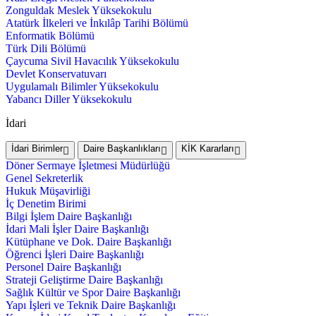
Zonguldak Meslek Yüksekokulu
Atatürk İlkeleri ve İnkılâp Tarihi Bölümü
Enformatik Bölümü
Türk Dili Bölümü
Çaycuma Sivil Havacılık Yüksekokulu
Devlet Konservatuvarı
Uygulamalı Bilimler Yüksekokulu
Yabancı Diller Yüksekokulu
İdari
İdari Birimler
Daire Başkanlıkları
KİK Kararları
Döner Sermaye İşletmesi Müdürlüğü
Genel Sekreterlik
Hukuk Müşavirliği
İç Denetim Birimi
Bilgi İşlem Daire Başkanlığı
İdari Mali İşler Daire Başkanlığı
Kütüphane ve Dok. Daire Başkanlığı
Öğrenci İşleri Daire Başkanlığı
Personel Daire Başkanlığı
Strateji Geliştirme Daire Başkanlığı
Sağlık Kültür ve Spor Daire Başkanlığı
Yapı İşleri ve Teknik Daire Başkanlığı