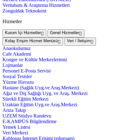
Veritabanı & Araştırma Hizmetleri
Zonguldak Teknokent
Hizmetler
Kurum İçi Hizmetler
Genel Hizmetler
Kolay Erişim Hizmet Menüsü
Veri / İletişim
Anaokulumuz
Cafe Akademi
Kongre ve Kültür Merkezlerimiz
Lojmanlar
Personel E-Posta Servisi
Sosyal Tesisler
Yüzme Havuzu
Hastane (Sağlık Uyg.ve Araş.Merkezi)
Ağız ve Diş Sağlığı Uyg. ve Araş. Merkezi
Sürekli Eğitim Merkezi
Uzaktan Eğitim Uyg.ve Araş.Merkezi
Arıza Takip
UZEM Stüdyo Randevu
E-KAMPÜS Bilgilendirme
Yemek Listesi
Veri Merkezi
Kablosuz İnternet Erişimi (eduroam)