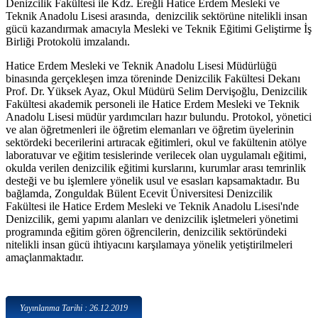
Denizcilik Fakültesi ile Kdz. Ereğli Hatice Erdem Mesleki ve
Teknik Anadolu Lisesi arasında, denizcilik sektörüne nitelikli insan
gücü kazandırmak amacıyla Mesleki ve Teknik Eğitimi Geliştirme İş
Birliği Protokolü imzalandı.
Hatice Erdem Mesleki ve Teknik Anadolu Lisesi Müdürlüğü
binasında gerçekleşen imza töreninde Denizcilik Fakültesi Dekanı
Prof. Dr. Yüksek Ayaz, Okul Müdürü Selim Dervişoğlu, Denizcilik
Fakültesi akademik personeli ile Hatice Erdem Mesleki ve Teknik
Anadolu Lisesi müdür yardımcıları hazır bulundu. Protokol, yönetici
ve alan öğretmenleri ile öğretim elemanları ve öğretim üyelerinin
sektördeki becerilerini artıracak eğitimleri, okul ve fakültenin atölye
laboratuvar ve eğitim tesislerinde verilecek olan uygulamalı eğitimi,
okulda verilen denizcilik eğitimi kurslarını, kurumlar arası temrinlik
desteği ve bu işlemlere yönelik usul ve esasları kapsamaktadır. Bu
bağlamda, Zonguldak Bülent Ecevit Üniversitesi Denizcilik
Fakültesi ile Hatice Erdem Mesleki ve Teknik Anadolu Lisesi'nde
Denizcilik, gemi yapımı alanları ve denizcilik işletmeleri yönetimi
programında eğitim gören öğrencilerin, denizcilik sektöründeki
nitelikli insan gücü ihtiyacını karşılamaya yönelik yetiştirilmeleri
amaçlanmaktadır.
Yayınlanma Tarihi : 26.12.2019