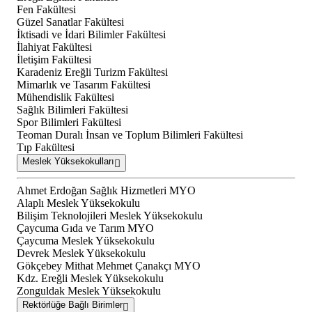
Fen Fakültesi
Güzel Sanatlar Fakültesi
İktisadi ve İdari Bilimler Fakültesi
İlahiyat Fakültesi
İletişim Fakültesi
Karadeniz Ereğli Turizm Fakültesi
Mimarlık ve Tasarım Fakültesi
Mühendislik Fakültesi
Sağlık Bilimleri Fakültesi
Spor Bilimleri Fakültesi
Teoman Duralı İnsan ve Toplum Bilimleri Fakültesi
Tıp Fakültesi
Meslek Yüksekokulları
Ahmet Erdoğan Sağlık Hizmetleri MYO
Alaplı Meslek Yüksekokulu
Bilişim Teknolojileri Meslek Yüksekokulu
Çaycuma Gıda ve Tarım MYO
Çaycuma Meslek Yüksekokulu
Devrek Meslek Yüksekokulu
Gökçebey Mithat Mehmet Çanakçı MYO
Kdz. Ereğli Meslek Yüksekokulu
Zonguldak Meslek Yüksekokulu
Rektörlüğe Bağlı Birimler