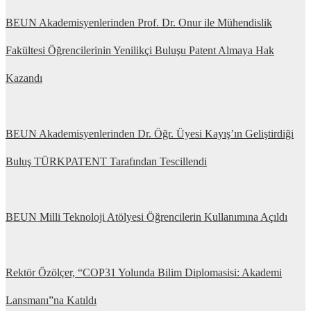
BEUN Akademisyenlerinden Prof. Dr. Onur ile Mühendislik
Fakültesi Öğrencilerinin Yenilikçi Buluşu Patent Almaya Hak
Kazandı
BEUN Akademisyenlerinden Dr. Öğr. Üyesi Kayış’ın Geliştirdiği
Buluş TÜRKPATENT Tarafından Tescillendi
BEUN Milli Teknoloji Atölyesi Öğrencilerin Kullanımına Açıldı
Rektör Özölçer, “COP31 Yolunda Bilim Diplomasisi: Akademi
Lansmanı”na Katıldı