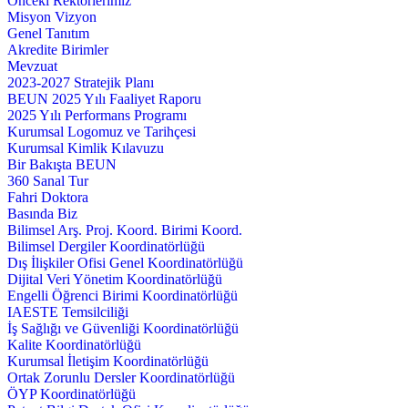
Önceki Rektörlerimiz
Misyon Vizyon
Genel Tanıtım
Akredite Birimler
Mevzuat
2023-2027 Stratejik Planı
BEUN 2025 Yılı Faaliyet Raporu
2025 Yılı Performans Programı
Kurumsal Logomuz ve Tarihçesi
Kurumsal Kimlik Kılavuzu
Bir Bakışta BEUN
360 Sanal Tur
Fahri Doktora
Basında Biz
Bilimsel Arş. Proj. Koord. Birimi Koord.
Bilimsel Dergiler Koordinatörlüğü
Dış İlişkiler Ofisi Genel Koordinatörlüğü
Dijital Veri Yönetim Koordinatörlüğü
Engelli Öğrenci Birimi Koordinatörlüğü
IAESTE Temsilciliği
İş Sağlığı ve Güvenliği Koordinatörlüğü
Kalite Koordinatörlüğü
Kurumsal İletişim Koordinatörlüğü
Ortak Zorunlu Dersler Koordinatörlüğü
ÖYP Koordinatörlüğü