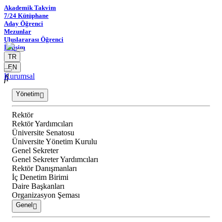
Akademik Takvim
7/24 Kütüphane
Aday Öğrenci
Mezunlar
Uluslararası Öğrenci
İletişim
TR
EN
Kurumsal
Yönetim
Rektör
Rektör Yardımcıları
Üniversite Senatosu
Üniversite Yönetim Kurulu
Genel Sekreter
Genel Sekreter Yardımcıları
Rektör Danışmanları
İç Denetim Birimi
Daire Başkanları
Organizasyon Şeması
Genel