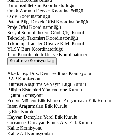
Kurumsal İletişim Koordinatörlüğü
Ortak Zorunlu Dersler Koordinatörlüğü
ÖYP Koordinatörlüğü
Patent Bilgi Destek Ofisi Koordinatörlüğü
Proje Ofisi Koordinatörlüğü
Sosyal Sorumluluk ve Gönl. Çlş. Koord.
Teknoloji Takımları Koordinatörlüğü
Teknoloji Transfer Ofisi ve K.M. Koord.
YLSY Burs Koordinatörlüğü
Tüm Koordinatörlükler ve Koordinatörler
Kurullar ve Komisyonlar
Akad. Teş. Düz. Dent. ve İtiraz Komisyonu
BAP Komisyonu
Bilimsel Araştırma ve Yayın Etiği Kurulu
Bilişim Sistemleri Yönlendirme Kurulu
Eğitim Komisyonu
Fen ve Mühendislik Bilimsel Araştırmalar Etik Kurulu
İnsan Araştırmaları Etik Kurulu
İş Etik Kurulu
Hayvan Deneyleri Yerel Etik Kurulu
Girişimsel Olmayan Klinik Arş. Etik Kurulu
Kalite Komisyonu
Kalite Alt Komisyonları