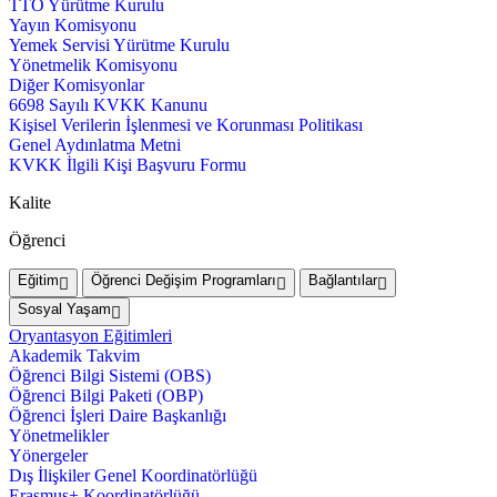
TTO Yürütme Kurulu
Yayın Komisyonu
Yemek Servisi Yürütme Kurulu
Yönetmelik Komisyonu
Diğer Komisyonlar
6698 Sayılı KVKK Kanunu
Kişisel Verilerin İşlenmesi ve Korunması Politikası
Genel Aydınlatma Metni
KVKK İlgili Kişi Başvuru Formu
Kalite
Öğrenci
Eğitim
Öğrenci Değişim Programları
Bağlantılar
Sosyal Yaşam
Oryantasyon Eğitimleri
Akademik Takvim
Öğrenci Bilgi Sistemi (OBS)
Öğrenci Bilgi Paketi (OBP)
Öğrenci İşleri Daire Başkanlığı
Yönetmelikler
Yönergeler
Dış İlişkiler Genel Koordinatörlüğü
Erasmus+ Koordinatörlüğü