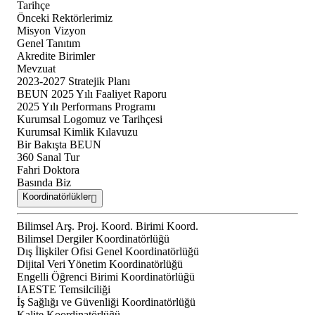
Tarihçe
Önceki Rektörlerimiz
Misyon Vizyon
Genel Tanıtım
Akredite Birimler
Mevzuat
2023-2027 Stratejik Planı
BEUN 2025 Yılı Faaliyet Raporu
2025 Yılı Performans Programı
Kurumsal Logomuz ve Tarihçesi
Kurumsal Kimlik Kılavuzu
Bir Bakışta BEUN
360 Sanal Tur
Fahri Doktora
Basında Biz
Koordinatörlükler
Bilimsel Arş. Proj. Koord. Birimi Koord.
Bilimsel Dergiler Koordinatörlüğü
Dış İlişkiler Ofisi Genel Koordinatörlüğü
Dijital Veri Yönetim Koordinatörlüğü
Engelli Öğrenci Birimi Koordinatörlüğü
IAESTE Temsilciliği
İş Sağlığı ve Güvenliği Koordinatörlüğü
Kalite Koordinatörlüğü