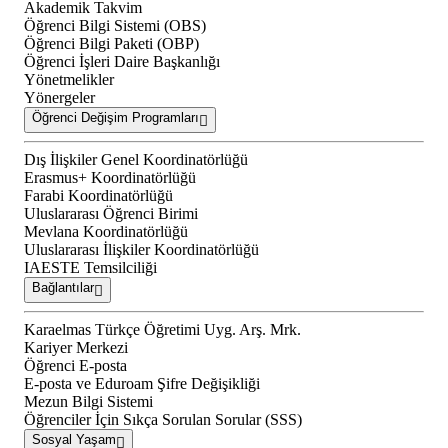
Akademik Takvim
Öğrenci Bilgi Sistemi (OBS)
Öğrenci Bilgi Paketi (OBP)
Öğrenci İşleri Daire Başkanlığı
Yönetmelikler
Yönergeler
Öğrenci Değişim Programları
Dış İlişkiler Genel Koordinatörlüğü
Erasmus+ Koordinatörlüğü
Farabi Koordinatörlüğü
Uluslararası Öğrenci Birimi
Mevlana Koordinatörlüğü
Uluslararası İlişkiler Koordinatörlüğü
IAESTE Temsilciliği
Bağlantılar
Karaelmas Türkçe Öğretimi Uyg. Arş. Mrk.
Kariyer Merkezi
Öğrenci E-posta
E-posta ve Eduroam Şifre Değişikliği
Mezun Bilgi Sistemi
Öğrenciler İçin Sıkça Sorulan Sorular (SSS)
Sosyal Yaşam