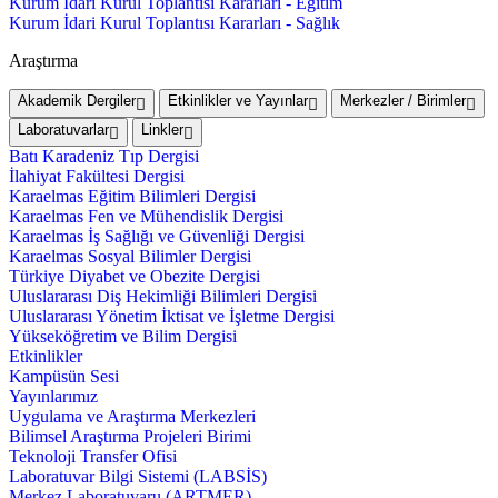
Kurum İdari Kurul Toplantısı Kararları - Eğitim
Kurum İdari Kurul Toplantısı Kararları - Sağlık
Araştırma
Akademik Dergiler
Etkinlikler ve Yayınlar
Merkezler / Birimler
Laboratuvarlar
Linkler
Batı Karadeniz Tıp Dergisi
İlahiyat Fakültesi Dergisi
Karaelmas Eğitim Bilimleri Dergisi
Karaelmas Fen ve Mühendislik Dergisi
Karaelmas İş Sağlığı ve Güvenliği Dergisi
Karaelmas Sosyal Bilimler Dergisi
Türkiye Diyabet ve Obezite Dergisi
Uluslararası Diş Hekimliği Bilimleri Dergisi
Uluslararası Yönetim İktisat ve İşletme Dergisi
Yükseköğretim ve Bilim Dergisi
Etkinlikler
Kampüsün Sesi
Yayınlarımız
Uygulama ve Araştırma Merkezleri
Bilimsel Araştırma Projeleri Birimi
Teknoloji Transfer Ofisi
Laboratuvar Bilgi Sistemi (LABSİS)
Merkez Laboratuvaru (ARTMER)