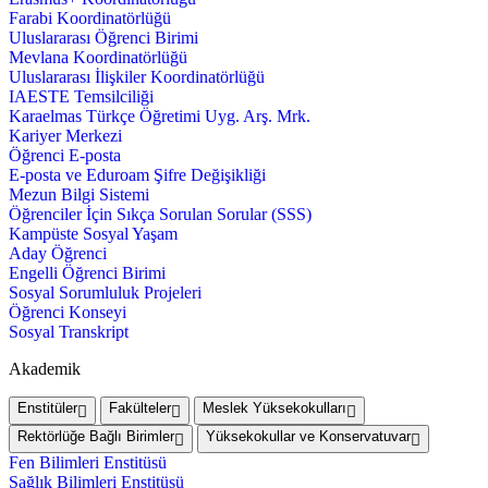
Farabi Koordinatörlüğü
Uluslararası Öğrenci Birimi
Mevlana Koordinatörlüğü
Uluslararası İlişkiler Koordinatörlüğü
IAESTE Temsilciliği
Karaelmas Türkçe Öğretimi Uyg. Arş. Mrk.
Kariyer Merkezi
Öğrenci E-posta
E-posta ve Eduroam Şifre Değişikliği
Mezun Bilgi Sistemi
Öğrenciler İçin Sıkça Sorulan Sorular (SSS)
Kampüste Sosyal Yaşam
Aday Öğrenci
Engelli Öğrenci Birimi
Sosyal Sorumluluk Projeleri
Öğrenci Konseyi
Sosyal Transkript
Akademik
Enstitüler
Fakülteler
Meslek Yüksekokulları
Rektörlüğe Bağlı Birimler
Yüksekokullar ve Konservatuvar
Fen Bilimleri Enstitüsü
Sağlık Bilimleri Enstitüsü