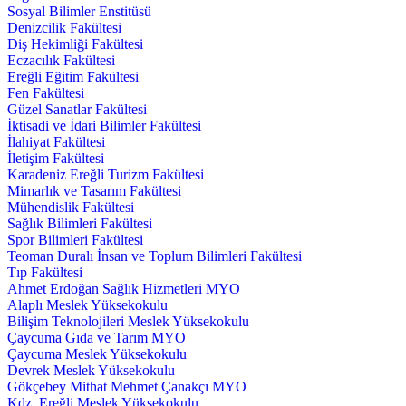
Sosyal Bilimler Enstitüsü
Denizcilik Fakültesi
Diş Hekimliği Fakültesi
Eczacılık Fakültesi
Ereğli Eğitim Fakültesi
Fen Fakültesi
Güzel Sanatlar Fakültesi
İktisadi ve İdari Bilimler Fakültesi
İlahiyat Fakültesi
İletişim Fakültesi
Karadeniz Ereğli Turizm Fakültesi
Mimarlık ve Tasarım Fakültesi
Mühendislik Fakültesi
Sağlık Bilimleri Fakültesi
Spor Bilimleri Fakültesi
Teoman Duralı İnsan ve Toplum Bilimleri Fakültesi
Tıp Fakültesi
Ahmet Erdoğan Sağlık Hizmetleri MYO
Alaplı Meslek Yüksekokulu
Bilişim Teknolojileri Meslek Yüksekokulu
Çaycuma Gıda ve Tarım MYO
Çaycuma Meslek Yüksekokulu
Devrek Meslek Yüksekokulu
Gökçebey Mithat Mehmet Çanakçı MYO
Kdz. Ereğli Meslek Yüksekokulu