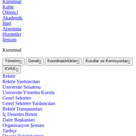
Kurumsal
Kalite
Öğrenci
Akademik
İdari
Araştırma
Hizmetler
İletişim
Kurumsal
Yönetim
Genel
Koordinatörlükler
Kurullar ve Komisyonlar
KVKK
Rektör
Rektör Yardımcıları
Üniversite Senatosu
Üniversite Yönetim Kurulu
Genel Sekreter
Genel Sekreter Yardımcıları
Rektör Danışmanları
İç Denetim Birimi
Daire Başkanları
Organizasyon Şeması
Tarihçe