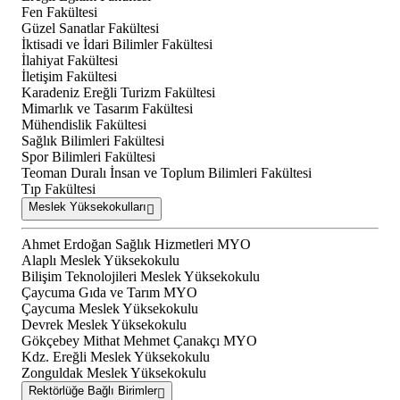
Fen Fakültesi
Güzel Sanatlar Fakültesi
İktisadi ve İdari Bilimler Fakültesi
İlahiyat Fakültesi
İletişim Fakültesi
Karadeniz Ereğli Turizm Fakültesi
Mimarlık ve Tasarım Fakültesi
Mühendislik Fakültesi
Sağlık Bilimleri Fakültesi
Spor Bilimleri Fakültesi
Teoman Duralı İnsan ve Toplum Bilimleri Fakültesi
Tıp Fakültesi
Meslek Yüksekokulları
Ahmet Erdoğan Sağlık Hizmetleri MYO
Alaplı Meslek Yüksekokulu
Bilişim Teknolojileri Meslek Yüksekokulu
Çaycuma Gıda ve Tarım MYO
Çaycuma Meslek Yüksekokulu
Devrek Meslek Yüksekokulu
Gökçebey Mithat Mehmet Çanakçı MYO
Kdz. Ereğli Meslek Yüksekokulu
Zonguldak Meslek Yüksekokulu
Rektörlüğe Bağlı Birimler