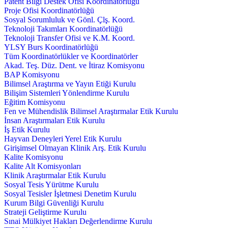
Patent Bilgi Destek Ofisi Koordinatörlüğü
Proje Ofisi Koordinatörlüğü
Sosyal Sorumluluk ve Gönl. Çlş. Koord.
Teknoloji Takımları Koordinatörlüğü
Teknoloji Transfer Ofisi ve K.M. Koord.
YLSY Burs Koordinatörlüğü
Tüm Koordinatörlükler ve Koordinatörler
Akad. Teş. Düz. Dent. ve İtiraz Komisyonu
BAP Komisyonu
Bilimsel Araştırma ve Yayın Etiği Kurulu
Bilişim Sistemleri Yönlendirme Kurulu
Eğitim Komisyonu
Fen ve Mühendislik Bilimsel Araştırmalar Etik Kurulu
İnsan Araştırmaları Etik Kurulu
İş Etik Kurulu
Hayvan Deneyleri Yerel Etik Kurulu
Girişimsel Olmayan Klinik Arş. Etik Kurulu
Kalite Komisyonu
Kalite Alt Komisyonları
Klinik Araştırmalar Etik Kurulu
Sosyal Tesis Yürütme Kurulu
Sosyal Tesisler İşletmesi Denetim Kurulu
Kurum Bilgi Güvenliği Kurulu
Strateji Geliştirme Kurulu
Sınai Mülkiyet Hakları Değerlendirme Kurulu