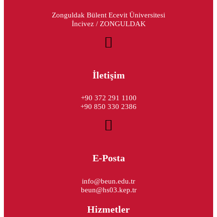
Zonguldak Bülent Ecevit Üniversitesi
İncivez / ZONGULDAK
İletişim
+90 372 291 1100
+90 850 330 2386
E-Posta
info@beun.edu.tr
beun@hs03.kep.tr
Hizmetler