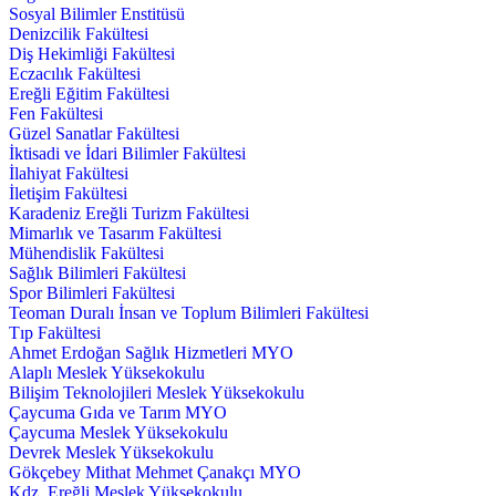
Sosyal Bilimler Enstitüsü
Denizcilik Fakültesi
Diş Hekimliği Fakültesi
Eczacılık Fakültesi
Ereğli Eğitim Fakültesi
Fen Fakültesi
Güzel Sanatlar Fakültesi
İktisadi ve İdari Bilimler Fakültesi
İlahiyat Fakültesi
İletişim Fakültesi
Karadeniz Ereğli Turizm Fakültesi
Mimarlık ve Tasarım Fakültesi
Mühendislik Fakültesi
Sağlık Bilimleri Fakültesi
Spor Bilimleri Fakültesi
Teoman Duralı İnsan ve Toplum Bilimleri Fakültesi
Tıp Fakültesi
Ahmet Erdoğan Sağlık Hizmetleri MYO
Alaplı Meslek Yüksekokulu
Bilişim Teknolojileri Meslek Yüksekokulu
Çaycuma Gıda ve Tarım MYO
Çaycuma Meslek Yüksekokulu
Devrek Meslek Yüksekokulu
Gökçebey Mithat Mehmet Çanakçı MYO
Kdz. Ereğli Meslek Yüksekokulu