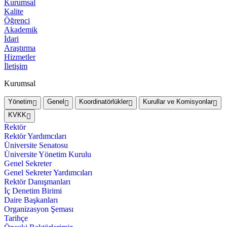
Kurumsal
Kalite
Öğrenci
Akademik
İdari
Araştırma
Hizmetler
İletişim
Kurumsal
Yönetim
Genel
Koordinatörlükler
Kurullar ve Komisyonlar
KVKK
Rektör
Rektör Yardımcıları
Üniversite Senatosu
Üniversite Yönetim Kurulu
Genel Sekreter
Genel Sekreter Yardımcıları
Rektör Danışmanları
İç Denetim Birimi
Daire Başkanları
Organizasyon Şeması
Tarihçe