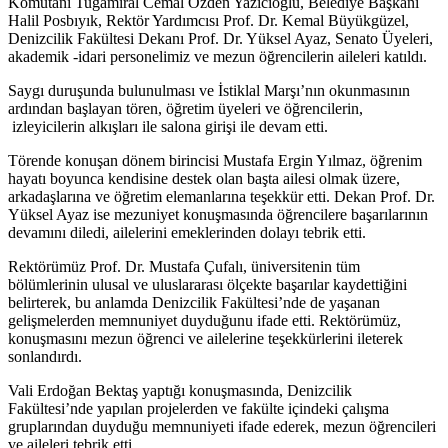
Komutanı Tuğamiral Cemal Özden Yazıcıoğlu, Belediye Başkanı
Halil Posbıyık, Rektör Yardımcısı Prof. Dr. Kemal Büyükgüzel,
Denizcilik Fakültesi Dekanı Prof. Dr. Yüksel Ayaz, Senato Üyeleri,
akademik -idari personelimiz ve mezun öğrencilerin aileleri katıldı.
Saygı duruşunda bulunulması ve İstiklal Marşı’nın okunmasının
ardından başlayan tören, öğretim üyeleri ve öğrencilerin,
izleyicilerin alkışları ile salona girişi ile devam etti.
Törende konuşan dönem birincisi Mustafa Ergin Yılmaz, öğrenim
hayatı boyunca kendisine destek olan başta ailesi olmak üzere,
arkadaşlarına ve öğretim elemanlarına teşekkür etti. Dekan Prof. Dr.
Yüksel Ayaz ise mezuniyet konuşmasında öğrencilere başarılarının
devamını diledi, ailelerini emeklerinden dolayı tebrik etti.
Rektörümüz Prof. Dr. Mustafa Çufalı, üniversitenin tüm
bölümlerinin ulusal ve uluslararası ölçekte başarılar kaydettiğini
belirterek, bu anlamda Denizcilik Fakültesi’nde de yaşanan
gelişmelerden memnuniyet duyduğunu ifade etti. Rektörümüz,
konuşmasını mezun öğrenci ve ailelerine teşekkürlerini ileterek
sonlandırdı.
Vali Erdoğan Bektaş yaptığı konuşmasında, Denizcilik
Fakültesi’nde yapılan projelerden ve fakülte içindeki çalışma
gruplarından duyduğu memnuniyeti ifade ederek, mezun öğrencileri
ve aileleri tebrik etti.