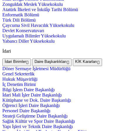
Zonguldak Meslek Yüksekokulu
Atatürk İlkeleri ve İnkılâp Tarihi Bölümü
Enformatik Bölümü
Türk Dili Bölümü
Çaycuma Sivil Havacılık Yüksekokulu
Devlet Konservatuvarı
Uygulamalı Bilimler Yüksekokulu
Yabancı Diller Yüksekokulu
İdari
İdari Birimler
Daire Başkanlıkları
KİK Kararları
Döner Sermaye İşletmesi Müdürlüğü
Genel Sekreterlik
Hukuk Müşavirliği
İç Denetim Birimi
Bilgi İşlem Daire Başkanlığı
İdari Mali İşler Daire Başkanlığı
Kütüphane ve Dok. Daire Başkanlığı
Öğrenci İşleri Daire Başkanlığı
Personel Daire Başkanlığı
Strateji Geliştirme Daire Başkanlığı
Sağlık Kültür ve Spor Daire Başkanlığı
Yapı İşleri ve Teknik Daire Başkanlığı