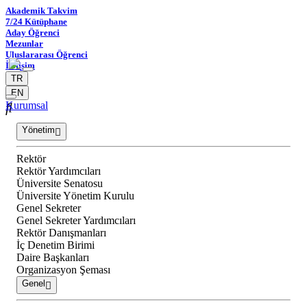
Akademik Takvim
7/24 Kütüphane
Aday Öğrenci
Mezunlar
Uluslararası Öğrenci
İletişim
TR
EN
Kurumsal
Yönetim
Rektör
Rektör Yardımcıları
Üniversite Senatosu
Üniversite Yönetim Kurulu
Genel Sekreter
Genel Sekreter Yardımcıları
Rektör Danışmanları
İç Denetim Birimi
Daire Başkanları
Organizasyon Şeması
Genel