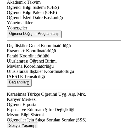
Akademik Takvim
Öğrenci Bilgi Sistemi (OBS)
Öğrenci Bilgi Paketi (OBP)
Öğrenci İşleri Daire Başkanlığı
Yönetmelikler
Yönergeler
Öğrenci Değişim Programları
Dış İlişkiler Genel Koordinatörlüğü
Erasmus+ Koordinatörlüğü
Farabi Koordinatörlüğü
Uluslararası Öğrenci Birimi
Mevlana Koordinatörlüğü
Uluslararası İlişkiler Koordinatörlüğü
IAESTE Temsilciliği
Bağlantılar
Karaelmas Türkçe Öğretimi Uyg. Arş. Mrk.
Kariyer Merkezi
Öğrenci E-posta
E-posta ve Eduroam Şifre Değişikliği
Mezun Bilgi Sistemi
Öğrenciler İçin Sıkça Sorulan Sorular (SSS)
Sosyal Yaşam