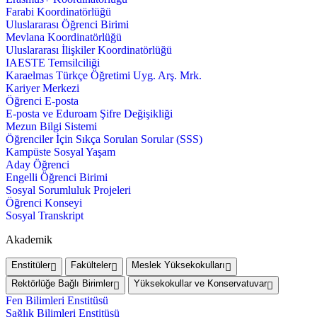
Farabi Koordinatörlüğü
Uluslararası Öğrenci Birimi
Mevlana Koordinatörlüğü
Uluslararası İlişkiler Koordinatörlüğü
IAESTE Temsilciliği
Karaelmas Türkçe Öğretimi Uyg. Arş. Mrk.
Kariyer Merkezi
Öğrenci E-posta
E-posta ve Eduroam Şifre Değişikliği
Mezun Bilgi Sistemi
Öğrenciler İçin Sıkça Sorulan Sorular (SSS)
Kampüste Sosyal Yaşam
Aday Öğrenci
Engelli Öğrenci Birimi
Sosyal Sorumluluk Projeleri
Öğrenci Konseyi
Sosyal Transkript
Akademik
Enstitüler
Fakülteler
Meslek Yüksekokulları
Rektörlüğe Bağlı Birimler
Yüksekokullar ve Konservatuvar
Fen Bilimleri Enstitüsü
Sağlık Bilimleri Enstitüsü