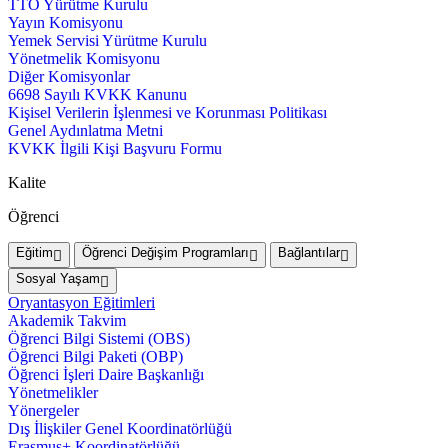
TTO Yürütme Kurulu
Yayın Komisyonu
Yemek Servisi Yürütme Kurulu
Yönetmelik Komisyonu
Diğer Komisyonlar
6698 Sayılı KVKK Kanunu
Kişisel Verilerin İşlenmesi ve Korunması Politikası
Genel Aydınlatma Metni
KVKK İlgili Kişi Başvuru Formu
Kalite
Öğrenci
Eğitim
Öğrenci Değişim Programları
Bağlantılar
Sosyal Yaşam
Oryantasyon Eğitimleri
Akademik Takvim
Öğrenci Bilgi Sistemi (OBS)
Öğrenci Bilgi Paketi (OBP)
Öğrenci İşleri Daire Başkanlığı
Yönetmelikler
Yönergeler
Dış İlişkiler Genel Koordinatörlüğü
Erasmus+ Koordinatörlüğü