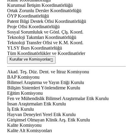
Kurumsal İletişim Koordinatörlüğü
Ortak Zorunlu Dersler Koordinatörlüğü
ÖYP Koordinatörlüğü
Patent Bilgi Destek Ofisi Koordinatörlüğü
Proje Ofisi Koordinatörlüğü
Sosyal Sorumluluk ve Gönl. Çlş. Koord.
Teknoloji Takımları Koordinatörlüğü
Teknoloji Transfer Ofisi ve K.M. Koord.
YLSY Burs Koordinatörlüğü
Tüm Koordinatörlükler ve Koordinatörler
Kurullar ve Komisyonlar
Akad. Teş. Düz. Dent. ve İtiraz Komisyonu
BAP Komisyonu
Bilimsel Araştırma ve Yayın Etiği Kurulu
Bilişim Sistemleri Yönlendirme Kurulu
Eğitim Komisyonu
Fen ve Mühendislik Bilimsel Araştırmalar Etik Kurulu
İnsan Araştırmaları Etik Kurulu
İş Etik Kurulu
Hayvan Deneyleri Yerel Etik Kurulu
Girişimsel Olmayan Klinik Arş. Etik Kurulu
Kalite Komisyonu
Kalite Alt Komisyonları