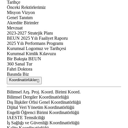
Tarihçe
Önceki Rektörlerimiz
Misyon Vizyon
Genel Tanıtım
Akredite Birimler
Mevzuat
2023-2027 Stratejik Planı
BEUN 2025 Yılı Faaliyet Raporu
2025 Yılı Performans Programı
Kurumsal Logomuz ve Tarihçesi
Kurumsal Kimlik Kılavuzu
Bir Bakışta BEUN
360 Sanal Tur
Fahri Doktora
Basında Biz
Koordinatörlükler
Bilimsel Arş. Proj. Koord. Birimi Koord.
Bilimsel Dergiler Koordinatörlüğü
Dış İlişkiler Ofisi Genel Koordinatörlüğü
Dijital Veri Yönetim Koordinatörlüğü
Engelli Öğrenci Birimi Koordinatörlüğü
IAESTE Temsilciliği
İş Sağlığı ve Güvenliği Koordinatörlüğü
Kalite Koordinatörlüğü