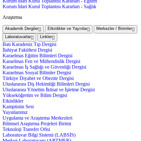
Kurum İdari Kurul Toplantısı Kararları - Eğitim
Kurum İdari Kurul Toplantısı Kararları - Sağlık
Araştırma
Akademik Dergiler
Etkinlikler ve Yayınlar
Merkezler / Birimler
Laboratuvarlar
Linkler
Batı Karadeniz Tıp Dergisi
İlahiyat Fakültesi Dergisi
Karaelmas Eğitim Bilimleri Dergisi
Karaelmas Fen ve Mühendislik Dergisi
Karaelmas İş Sağlığı ve Güvenliği Dergisi
Karaelmas Sosyal Bilimler Dergisi
Türkiye Diyabet ve Obezite Dergisi
Uluslararası Diş Hekimliği Bilimleri Dergisi
Uluslararası Yönetim İktisat ve İşletme Dergisi
Yükseköğretim ve Bilim Dergisi
Etkinlikler
Kampüsün Sesi
Yayınlarımız
Uygulama ve Araştırma Merkezleri
Bilimsel Araştırma Projeleri Birimi
Teknoloji Transfer Ofisi
Laboratuvar Bilgi Sistemi (LABSİS)
Merkez Laboratuvaru (ARTMER)