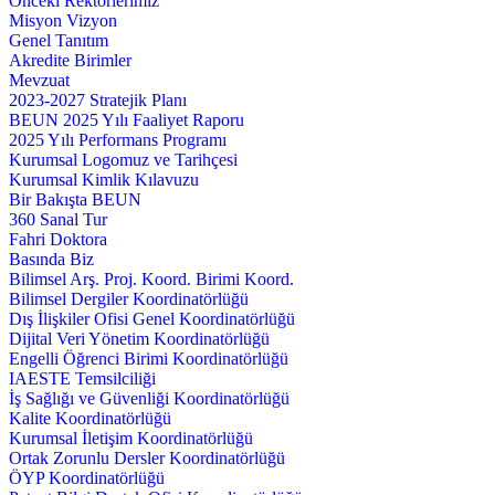
Önceki Rektörlerimiz
Misyon Vizyon
Genel Tanıtım
Akredite Birimler
Mevzuat
2023-2027 Stratejik Planı
BEUN 2025 Yılı Faaliyet Raporu
2025 Yılı Performans Programı
Kurumsal Logomuz ve Tarihçesi
Kurumsal Kimlik Kılavuzu
Bir Bakışta BEUN
360 Sanal Tur
Fahri Doktora
Basında Biz
Bilimsel Arş. Proj. Koord. Birimi Koord.
Bilimsel Dergiler Koordinatörlüğü
Dış İlişkiler Ofisi Genel Koordinatörlüğü
Dijital Veri Yönetim Koordinatörlüğü
Engelli Öğrenci Birimi Koordinatörlüğü
IAESTE Temsilciliği
İş Sağlığı ve Güvenliği Koordinatörlüğü
Kalite Koordinatörlüğü
Kurumsal İletişim Koordinatörlüğü
Ortak Zorunlu Dersler Koordinatörlüğü
ÖYP Koordinatörlüğü