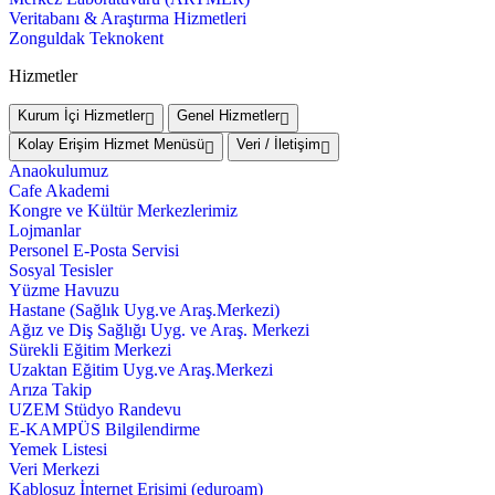
Veritabanı & Araştırma Hizmetleri
Zonguldak Teknokent
Hizmetler
Kurum İçi Hizmetler
Genel Hizmetler
Kolay Erişim Hizmet Menüsü
Veri / İletişim
Anaokulumuz
Cafe Akademi
Kongre ve Kültür Merkezlerimiz
Lojmanlar
Personel E-Posta Servisi
Sosyal Tesisler
Yüzme Havuzu
Hastane (Sağlık Uyg.ve Araş.Merkezi)
Ağız ve Diş Sağlığı Uyg. ve Araş. Merkezi
Sürekli Eğitim Merkezi
Uzaktan Eğitim Uyg.ve Araş.Merkezi
Arıza Takip
UZEM Stüdyo Randevu
E-KAMPÜS Bilgilendirme
Yemek Listesi
Veri Merkezi
Kablosuz İnternet Erişimi (eduroam)