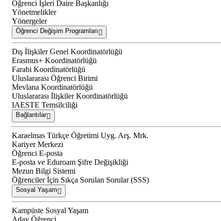
Öğrenci İşleri Daire Başkanlığı
Yönetmelikler
Yönergeler
Öğrenci Değişim Programları
Dış İlişkiler Genel Koordinatörlüğü
Erasmus+ Koordinatörlüğü
Farabi Koordinatörlüğü
Uluslararası Öğrenci Birimi
Mevlana Koordinatörlüğü
Uluslararası İlişkiler Koordinatörlüğü
IAESTE Temsilciliği
Bağlantılar
Karaelmas Türkçe Öğretimi Uyg. Arş. Mrk.
Kariyer Merkezi
Öğrenci E-posta
E-posta ve Eduroam Şifre Değişikliği
Mezun Bilgi Sistemi
Öğrenciler İçin Sıkça Sorulan Sorular (SSS)
Sosyal Yaşam
Kampüste Sosyal Yaşam
Aday Öğrenci