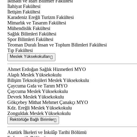
İktisadi ve İdari Bilimler Fakültesi
İlahiyat Fakültesi
İletişim Fakültesi
Karadeniz Ereğli Turizm Fakültesi
Mimarlık ve Tasarım Fakültesi
Mühendislik Fakültesi
Sağlık Bilimleri Fakültesi
Spor Bilimleri Fakültesi
Teoman Duralı İnsan ve Toplum Bilimleri Fakültesi
Tıp Fakültesi
Meslek Yüksekokulları
Ahmet Erdoğan Sağlık Hizmetleri MYO
Alaplı Meslek Yüksekokulu
Bilişim Teknolojileri Meslek Yüksekokulu
Çaycuma Gıda ve Tarım MYO
Çaycuma Meslek Yüksekokulu
Devrek Meslek Yüksekokulu
Gökçebey Mithat Mehmet Çanakçı MYO
Kdz. Ereğli Meslek Yüksekokulu
Zonguldak Meslek Yüksekokulu
Rektörlüğe Bağlı Birimler
Atatürk İlkeleri ve İnkılâp Tarihi Bölümü