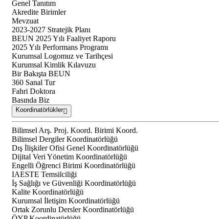
Genel Tanıtım
Akredite Birimler
Mevzuat
2023-2027 Stratejik Planı
BEUN 2025 Yılı Faaliyet Raporu
2025 Yılı Performans Programı
Kurumsal Logomuz ve Tarihçesi
Kurumsal Kimlik Kılavuzu
Bir Bakışta BEUN
360 Sanal Tur
Fahri Doktora
Basında Biz
Koordinatörlükler
Bilimsel Arş. Proj. Koord. Birimi Koord.
Bilimsel Dergiler Koordinatörlüğü
Dış İlişkiler Ofisi Genel Koordinatörlüğü
Dijital Veri Yönetim Koordinatörlüğü
Engelli Öğrenci Birimi Koordinatörlüğü
IAESTE Temsilciliği
İş Sağlığı ve Güvenliği Koordinatörlüğü
Kalite Koordinatörlüğü
Kurumsal İletişim Koordinatörlüğü
Ortak Zorunlu Dersler Koordinatörlüğü
ÖYP Koordinatörlüğü