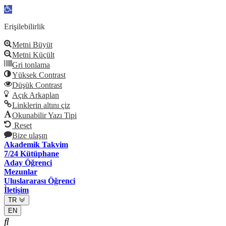
Open
toolbar
Erişilebilirlik
Metni Büyüt
Metni Küçült
Gri tonlama
Yüksek Contrast
Düşük Contrast
Açık Arkaplan
Linklerin altını çiz
Okunabilir Yazı Tipi
Reset
Bize ulaşın
Akademik Takvim
7/24 Kütüphane
Aday Öğrenci
Mezunlar
Uluslararası Öğrenci
İletişim
TR
EN