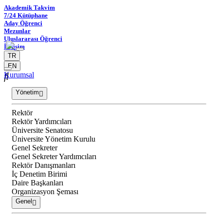
Akademik Takvim
7/24 Kütüphane
Aday Öğrenci
Mezunlar
Uluslararası Öğrenci
İletişim
TR
EN
Kurumsal
Yönetim
Rektör
Rektör Yardımcıları
Üniversite Senatosu
Üniversite Yönetim Kurulu
Genel Sekreter
Genel Sekreter Yardımcıları
Rektör Danışmanları
İç Denetim Birimi
Daire Başkanları
Organizasyon Şeması
Genel