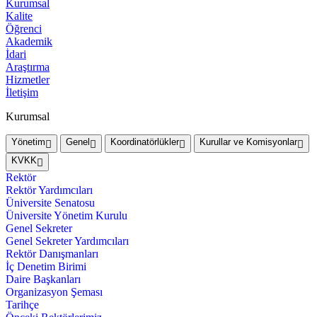
Kurumsal
Kalite
Öğrenci
Akademik
İdari
Araştırma
Hizmetler
İletişim
Kurumsal
Yönetim
Genel
Koordinatörlükler
Kurullar ve Komisyonlar
KVKK
Rektör
Rektör Yardımcıları
Üniversite Senatosu
Üniversite Yönetim Kurulu
Genel Sekreter
Genel Sekreter Yardımcıları
Rektör Danışmanları
İç Denetim Birimi
Daire Başkanları
Organizasyon Şeması
Tarihçe