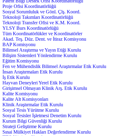
Patent Bilgi Destek Ofisi Koordinatörlüğü
Proje Ofisi Koordinatörlüğü
Sosyal Sorumluluk ve Gönl. Çlş. Koord.
Teknoloji Takımları Koordinatörlüğü
Teknoloji Transfer Ofisi ve K.M. Koord.
YLSY Burs Koordinatörlüğü
Tüm Koordinatörlükler ve Koordinatörler
Akad. Teş. Düz. Dent. ve İtiraz Komisyonu
BAP Komisyonu
Bilimsel Araştırma ve Yayın Etiği Kurulu
Bilişim Sistemleri Yönlendirme Kurulu
Eğitim Komisyonu
Fen ve Mühendislik Bilimsel Araştırmalar Etik Kurulu
İnsan Araştırmaları Etik Kurulu
İş Etik Kurulu
Hayvan Deneyleri Yerel Etik Kurulu
Girişimsel Olmayan Klinik Arş. Etik Kurulu
Kalite Komisyonu
Kalite Alt Komisyonları
Klinik Araştırmalar Etik Kurulu
Sosyal Tesis Yürütme Kurulu
Sosyal Tesisler İşletmesi Denetim Kurulu
Kurum Bilgi Güvenliği Kurulu
Strateji Geliştirme Kurulu
Sınai Mülkiyet Hakları Değerlendirme Kurulu