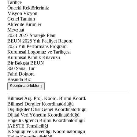
Tarihçe
Önceki Rektörlerimiz
Misyon Vizyon
Genel Tanıtım
Akredite Birimler
Mevzuat
2023-2027 Stratejik Planı
BEUN 2025 Yılı Faaliyet Raporu
2025 Yılı Performans Programı
Kurumsal Logomuz ve Tarihçesi
Kurumsal Kimlik Kılavuzu
Bir Bakışta BEUN
360 Sanal Tur
Fahri Doktora
Basında Biz
Koordinatörlükler
Bilimsel Arş. Proj. Koord. Birimi Koord.
Bilimsel Dergiler Koordinatörlüğü
Dış İlişkiler Ofisi Genel Koordinatörlüğü
Dijital Veri Yönetim Koordinatörlüğü
Engelli Öğrenci Birimi Koordinatörlüğü
IAESTE Temsilciliği
İş Sağlığı ve Güvenliği Koordinatörlüğü
Kalite Koordinatörlüğü