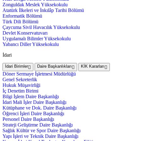
Zonguldak Meslek Yüksekokulu
Atatürk İlkeleri ve İnkılâp Tarihi Bölümü
Enformatik Bölümü
Türk Dili Bölümü
Çaycuma Sivil Havacılık Yüksekokulu
Devlet Konservatuvarı
Uygulamalı Bilimler Yüksekokulu
Yabancı Diller Yüksekokulu
İdari
İdari Birimler
Daire Başkanlıkları
KİK Kararları
Döner Sermaye İşletmesi Müdürlüğü
Genel Sekreterlik
Hukuk Müşavirliği
İç Denetim Birimi
Bilgi İşlem Daire Başkanlığı
İdari Mali İşler Daire Başkanlığı
Kütüphane ve Dok. Daire Başkanlığı
Öğrenci İşleri Daire Başkanlığı
Personel Daire Başkanlığı
Strateji Geliştirme Daire Başkanlığı
Sağlık Kültür ve Spor Daire Başkanlığı
Yapı İşleri ve Teknik Daire Başkanlığı