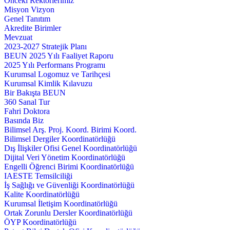
Önceki Rektörlerimiz
Misyon Vizyon
Genel Tanıtım
Akredite Birimler
Mevzuat
2023-2027 Stratejik Planı
BEUN 2025 Yılı Faaliyet Raporu
2025 Yılı Performans Programı
Kurumsal Logomuz ve Tarihçesi
Kurumsal Kimlik Kılavuzu
Bir Bakışta BEUN
360 Sanal Tur
Fahri Doktora
Basında Biz
Bilimsel Arş. Proj. Koord. Birimi Koord.
Bilimsel Dergiler Koordinatörlüğü
Dış İlişkiler Ofisi Genel Koordinatörlüğü
Dijital Veri Yönetim Koordinatörlüğü
Engelli Öğrenci Birimi Koordinatörlüğü
IAESTE Temsilciliği
İş Sağlığı ve Güvenliği Koordinatörlüğü
Kalite Koordinatörlüğü
Kurumsal İletişim Koordinatörlüğü
Ortak Zorunlu Dersler Koordinatörlüğü
ÖYP Koordinatörlüğü