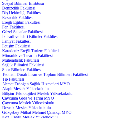
Sosyal Bilimler Enstitüsü
Denizcilik Fakültesi
Diş Hekimliği Fakültesi
Eczacılık Fakültesi
Ereğli Eğitim Fakültesi
Fen Fakültesi
Güzel Sanatlar Fakültesi
İktisadi ve İdari Bilimler Fakültesi
İlahiyat Fakültesi
İletişim Fakültesi
Karadeniz Ereğli Turizm Fakültesi
Mimarlık ve Tasarım Fakültesi
Mühendislik Fakültesi
Sağlık Bilimleri Fakültesi
Spor Bilimleri Fakültesi
Teoman Duralı İnsan ve Toplum Bilimleri Fakültesi
Tıp Fakültesi
Ahmet Erdoğan Sağlık Hizmetleri MYO
Alaplı Meslek Yüksekokulu
Bilişim Teknolojileri Meslek Yüksekokulu
Çaycuma Gıda ve Tarım MYO
Çaycuma Meslek Yüksekokulu
Devrek Meslek Yüksekokulu
Gökçebey Mithat Mehmet Çanakçı MYO
Kdz. Ereğli Meslek Yüksekokulu