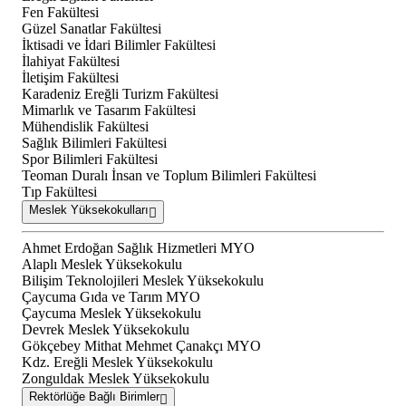
Fen Fakültesi
Güzel Sanatlar Fakültesi
İktisadi ve İdari Bilimler Fakültesi
İlahiyat Fakültesi
İletişim Fakültesi
Karadeniz Ereğli Turizm Fakültesi
Mimarlık ve Tasarım Fakültesi
Mühendislik Fakültesi
Sağlık Bilimleri Fakültesi
Spor Bilimleri Fakültesi
Teoman Duralı İnsan ve Toplum Bilimleri Fakültesi
Tıp Fakültesi
Meslek Yüksekokulları
Ahmet Erdoğan Sağlık Hizmetleri MYO
Alaplı Meslek Yüksekokulu
Bilişim Teknolojileri Meslek Yüksekokulu
Çaycuma Gıda ve Tarım MYO
Çaycuma Meslek Yüksekokulu
Devrek Meslek Yüksekokulu
Gökçebey Mithat Mehmet Çanakçı MYO
Kdz. Ereğli Meslek Yüksekokulu
Zonguldak Meslek Yüksekokulu
Rektörlüğe Bağlı Birimler