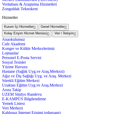
Veritabanı & Araştırma Hizmetleri
Zonguldak Teknokent
Hizmetler
Kurum İçi Hizmetler
Genel Hizmetler
Kolay Erişim Hizmet Menüsü
Veri / İletişim
Anaokulumuz
Cafe Akademi
Kongre ve Kültür Merkezlerimiz
Lojmanlar
Personel E-Posta Servisi
Sosyal Tesisler
Yüzme Havuzu
Hastane (Sağlık Uyg.ve Araş.Merkezi)
Ağız ve Diş Sağlığı Uyg. ve Araş. Merkezi
Sürekli Eğitim Merkezi
Uzaktan Eğitim Uyg.ve Araş.Merkezi
Arıza Takip
UZEM Stüdyo Randevu
E-KAMPÜS Bilgilendirme
Yemek Listesi
Veri Merkezi
Kablosuz İnternet Erişimi (eduroam)