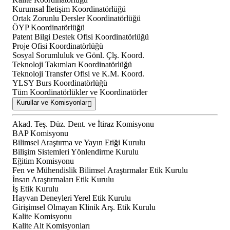
Kurumsal İletişim Koordinatörlüğü
Ortak Zorunlu Dersler Koordinatörlüğü
ÖYP Koordinatörlüğü
Patent Bilgi Destek Ofisi Koordinatörlüğü
Proje Ofisi Koordinatörlüğü
Sosyal Sorumluluk ve Gönl. Çlş. Koord.
Teknoloji Takımları Koordinatörlüğü
Teknoloji Transfer Ofisi ve K.M. Koord.
YLSY Burs Koordinatörlüğü
Tüm Koordinatörlükler ve Koordinatörler
Kurullar ve Komisyonlar
Akad. Teş. Düz. Dent. ve İtiraz Komisyonu
BAP Komisyonu
Bilimsel Araştırma ve Yayın Etiği Kurulu
Bilişim Sistemleri Yönlendirme Kurulu
Eğitim Komisyonu
Fen ve Mühendislik Bilimsel Araştırmalar Etik Kurulu
İnsan Araştırmaları Etik Kurulu
İş Etik Kurulu
Hayvan Deneyleri Yerel Etik Kurulu
Girişimsel Olmayan Klinik Arş. Etik Kurulu
Kalite Komisyonu
Kalite Alt Komisyonları