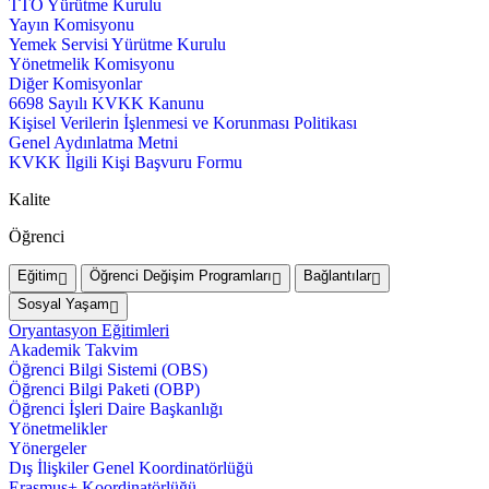
TTO Yürütme Kurulu
Yayın Komisyonu
Yemek Servisi Yürütme Kurulu
Yönetmelik Komisyonu
Diğer Komisyonlar
6698 Sayılı KVKK Kanunu
Kişisel Verilerin İşlenmesi ve Korunması Politikası
Genel Aydınlatma Metni
KVKK İlgili Kişi Başvuru Formu
Kalite
Öğrenci
Eğitim
Öğrenci Değişim Programları
Bağlantılar
Sosyal Yaşam
Oryantasyon Eğitimleri
Akademik Takvim
Öğrenci Bilgi Sistemi (OBS)
Öğrenci Bilgi Paketi (OBP)
Öğrenci İşleri Daire Başkanlığı
Yönetmelikler
Yönergeler
Dış İlişkiler Genel Koordinatörlüğü
Erasmus+ Koordinatörlüğü