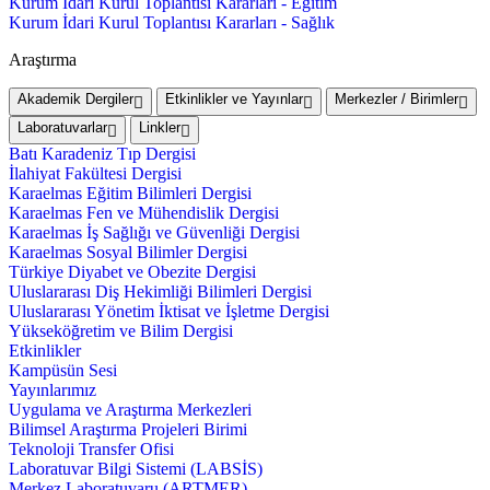
Kurum İdari Kurul Toplantısı Kararları - Eğitim
Kurum İdari Kurul Toplantısı Kararları - Sağlık
Araştırma
Akademik Dergiler
Etkinlikler ve Yayınlar
Merkezler / Birimler
Laboratuvarlar
Linkler
Batı Karadeniz Tıp Dergisi
İlahiyat Fakültesi Dergisi
Karaelmas Eğitim Bilimleri Dergisi
Karaelmas Fen ve Mühendislik Dergisi
Karaelmas İş Sağlığı ve Güvenliği Dergisi
Karaelmas Sosyal Bilimler Dergisi
Türkiye Diyabet ve Obezite Dergisi
Uluslararası Diş Hekimliği Bilimleri Dergisi
Uluslararası Yönetim İktisat ve İşletme Dergisi
Yükseköğretim ve Bilim Dergisi
Etkinlikler
Kampüsün Sesi
Yayınlarımız
Uygulama ve Araştırma Merkezleri
Bilimsel Araştırma Projeleri Birimi
Teknoloji Transfer Ofisi
Laboratuvar Bilgi Sistemi (LABSİS)
Merkez Laboratuvaru (ARTMER)