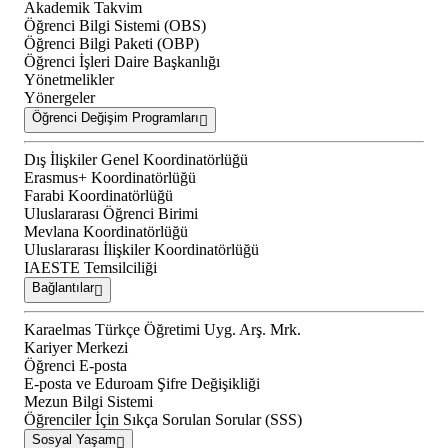
Akademik Takvim
Öğrenci Bilgi Sistemi (OBS)
Öğrenci Bilgi Paketi (OBP)
Öğrenci İşleri Daire Başkanlığı
Yönetmelikler
Yönergeler
Öğrenci Değişim Programları
Dış İlişkiler Genel Koordinatörlüğü
Erasmus+ Koordinatörlüğü
Farabi Koordinatörlüğü
Uluslararası Öğrenci Birimi
Mevlana Koordinatörlüğü
Uluslararası İlişkiler Koordinatörlüğü
IAESTE Temsilciliği
Bağlantılar
Karaelmas Türkçe Öğretimi Uyg. Arş. Mrk.
Kariyer Merkezi
Öğrenci E-posta
E-posta ve Eduroam Şifre Değişikliği
Mezun Bilgi Sistemi
Öğrenciler İçin Sıkça Sorulan Sorular (SSS)
Sosyal Yaşam