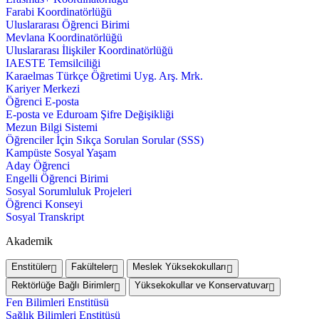
Farabi Koordinatörlüğü
Uluslararası Öğrenci Birimi
Mevlana Koordinatörlüğü
Uluslararası İlişkiler Koordinatörlüğü
IAESTE Temsilciliği
Karaelmas Türkçe Öğretimi Uyg. Arş. Mrk.
Kariyer Merkezi
Öğrenci E-posta
E-posta ve Eduroam Şifre Değişikliği
Mezun Bilgi Sistemi
Öğrenciler İçin Sıkça Sorulan Sorular (SSS)
Kampüste Sosyal Yaşam
Aday Öğrenci
Engelli Öğrenci Birimi
Sosyal Sorumluluk Projeleri
Öğrenci Konseyi
Sosyal Transkript
Akademik
Enstitüler
Fakülteler
Meslek Yüksekokulları
Rektörlüğe Bağlı Birimler
Yüksekokullar ve Konservatuvar
Fen Bilimleri Enstitüsü
Sağlık Bilimleri Enstitüsü