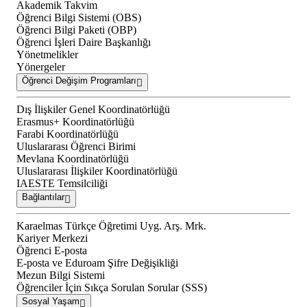
Akademik Takvim
Öğrenci Bilgi Sistemi (OBS)
Öğrenci Bilgi Paketi (OBP)
Öğrenci İşleri Daire Başkanlığı
Yönetmelikler
Yönergeler
Öğrenci Değişim Programları
Dış İlişkiler Genel Koordinatörlüğü
Erasmus+ Koordinatörlüğü
Farabi Koordinatörlüğü
Uluslararası Öğrenci Birimi
Mevlana Koordinatörlüğü
Uluslararası İlişkiler Koordinatörlüğü
IAESTE Temsilciliği
Bağlantılar
Karaelmas Türkçe Öğretimi Uyg. Arş. Mrk.
Kariyer Merkezi
Öğrenci E-posta
E-posta ve Eduroam Şifre Değişikliği
Mezun Bilgi Sistemi
Öğrenciler İçin Sıkça Sorulan Sorular (SSS)
Sosyal Yaşam