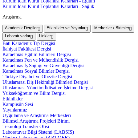
Kurum İdari Kurul Toplantısı Kararları - Eğitim
Kurum İdari Kurul Toplantısı Kararları - Sağlık
Araştırma
Akademik Dergiler
Etkinlikler ve Yayınlar
Merkezler / Birimler
Laboratuvarlar
Linkler
Batı Karadeniz Tıp Dergisi
İlahiyat Fakültesi Dergisi
Karaelmas Eğitim Bilimleri Dergisi
Karaelmas Fen ve Mühendislik Dergisi
Karaelmas İş Sağlığı ve Güvenliği Dergisi
Karaelmas Sosyal Bilimler Dergisi
Türkiye Diyabet ve Obezite Dergisi
Uluslararası Diş Hekimliği Bilimleri Dergisi
Uluslararası Yönetim İktisat ve İşletme Dergisi
Yükseköğretim ve Bilim Dergisi
Etkinlikler
Kampüsün Sesi
Yayınlarımız
Uygulama ve Araştırma Merkezleri
Bilimsel Araştırma Projeleri Birimi
Teknoloji Transfer Ofisi
Laboratuvar Bilgi Sistemi (LABSİS)
Merkez Laboratuvaru (ARTMER)