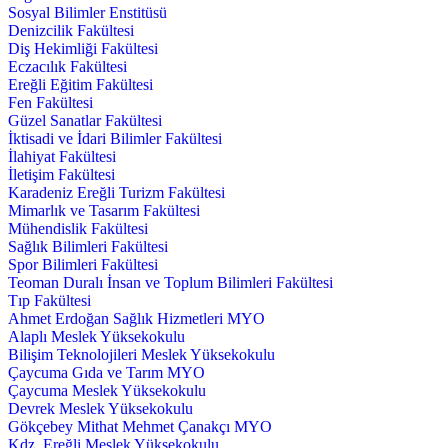
Sosyal Bilimler Enstitüsü
Denizcilik Fakültesi
Diş Hekimliği Fakültesi
Eczacılık Fakültesi
Ereğli Eğitim Fakültesi
Fen Fakültesi
Güzel Sanatlar Fakültesi
İktisadi ve İdari Bilimler Fakültesi
İlahiyat Fakültesi
İletişim Fakültesi
Karadeniz Ereğli Turizm Fakültesi
Mimarlık ve Tasarım Fakültesi
Mühendislik Fakültesi
Sağlık Bilimleri Fakültesi
Spor Bilimleri Fakültesi
Teoman Duralı İnsan ve Toplum Bilimleri Fakültesi
Tıp Fakültesi
Ahmet Erdoğan Sağlık Hizmetleri MYO
Alaplı Meslek Yüksekokulu
Bilişim Teknolojileri Meslek Yüksekokulu
Çaycuma Gıda ve Tarım MYO
Çaycuma Meslek Yüksekokulu
Devrek Meslek Yüksekokulu
Gökçebey Mithat Mehmet Çanakçı MYO
Kdz. Ereğli Meslek Yüksekokulu