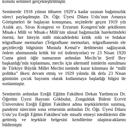
konulu semineri gerçekleştirilmiştir.
Seminerde 1918 yılının itibaren 1929’a kadar uzanan bağımsızlık
süreci paylaşılmıştır. Dr. Öğr. Üyesi Dilara Uslu’nun Amasya
Görüşmeleri ile başlayan konuşması, seçimlerle geçen 1919 yılı
Aralık ayı, Sivas Kongresi ve Erzurum Kongresi’nde şekillenen
Misak-ı Milli ve Misak-ı Milli’nin ulusal bağımsızlık hareketindeki
önemi, her bireyin milli mücadeledeki kritik rolü ve fedakar
telgrafhane memurları (Telgrafhane memurları, telgrafhanenin ele
geçirileceği bilgisinin Mustafa Kemal’e iletilmesini sağlayarak
önlem alınmasında kritik bir rol üstleniyorlar) ve 23 Nisan 1920
Cuma günü öğle namazının ardından Meclis’in Şerif Bey
başkanlığı’nda toplanması, meclis için alternatif isimlerin sunulması
ile Türkiye Büyük Millet Meclisi isminde karar kılınması ile “milli
politika” ilkesi devam etmiş ve 1929 yılında ilk defa 23 Nisan
gününün çocuk bayramı olarak kutlanmaya başladığı bilgisi ile
sonlanmıştır.
Seminerin ardından Ereğli Eğitim Fakültesi Dekan Yardımcısı Dr.
Öğretim Üyesi Bayram Gökbulut, Zonguldak Bülent Ecevit
Üniversitesi Ereğli Eğitim Fakültesi adına teşekkürlerini sunmuş,
pandemi sürecinin sona ermesinin ardından Dr. Öğr. Üyesi Dilara
Uslu’yu Ereğli Eğitim Fakültesi’nde misafir etmeyi istediklerini dile
getirmiş ve teşekkür belgesini kendilerine ulaştıracaklarını
bildirmiştir.