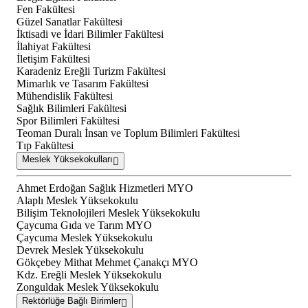
Fen Fakültesi
Güzel Sanatlar Fakültesi
İktisadi ve İdari Bilimler Fakültesi
İlahiyat Fakültesi
İletişim Fakültesi
Karadeniz Ereğli Turizm Fakültesi
Mimarlık ve Tasarım Fakültesi
Mühendislik Fakültesi
Sağlık Bilimleri Fakültesi
Spor Bilimleri Fakültesi
Teoman Duralı İnsan ve Toplum Bilimleri Fakültesi
Tıp Fakültesi
Meslek Yüksekokulları
Ahmet Erdoğan Sağlık Hizmetleri MYO
Alaplı Meslek Yüksekokulu
Bilişim Teknolojileri Meslek Yüksekokulu
Çaycuma Gıda ve Tarım MYO
Çaycuma Meslek Yüksekokulu
Devrek Meslek Yüksekokulu
Gökçebey Mithat Mehmet Çanakçı MYO
Kdz. Ereğli Meslek Yüksekokulu
Zonguldak Meslek Yüksekokulu
Rektörlüğe Bağlı Birimler