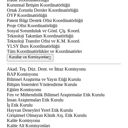
Kurumsal İletişim Koordinatörlüğü
Ortak Zorunlu Dersler Koordinatörlüğü
ÖYP Koordinatörlüğü
Patent Bilgi Destek Ofisi Koordinatörlüğü
Proje Ofisi Koordinatörlüğü
Sosyal Sorumluluk ve Gönl. Çlş. Koord.
Teknoloji Takımları Koordinatörlüğü
Teknoloji Transfer Ofisi ve K.M. Koord.
YLSY Burs Koordinatörlüğü
Tüm Koordinatörlükler ve Koordinatörler
Kurullar ve Komisyonlar
Akad. Teş. Düz. Dent. ve İtiraz Komisyonu
BAP Komisyonu
Bilimsel Araştırma ve Yayın Etiği Kurulu
Bilişim Sistemleri Yönlendirme Kurulu
Eğitim Komisyonu
Fen ve Mühendislik Bilimsel Araştırmalar Etik Kurulu
İnsan Araştırmaları Etik Kurulu
İş Etik Kurulu
Hayvan Deneyleri Yerel Etik Kurulu
Girişimsel Olmayan Klinik Arş. Etik Kurulu
Kalite Komisyonu
Kalite Alt Komisyonları