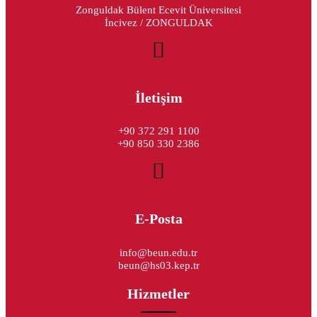
Zonguldak Bülent Ecevit Üniversitesi
İncivez / ZONGULDAK
İletişim
+90 372 291 1100
+90 850 330 2386
E-Posta
info@beun.edu.tr
beun@hs03.kep.tr
Hizmetler