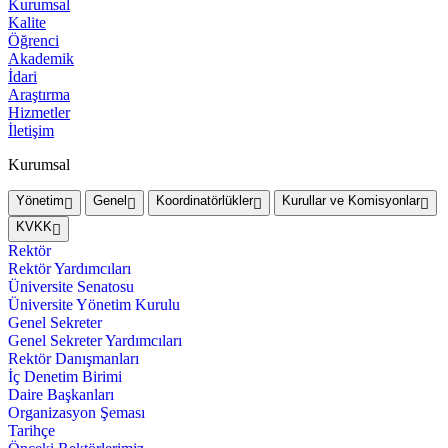
Kurumsal
Kalite
Öğrenci
Akademik
İdari
Araştırma
Hizmetler
İletişim
Kurumsal
Yönetim
Genel
Koordinatörlükler
Kurullar ve Komisyonlar
KVKK
Rektör
Rektör Yardımcıları
Üniversite Senatosu
Üniversite Yönetim Kurulu
Genel Sekreter
Genel Sekreter Yardımcıları
Rektör Danışmanları
İç Denetim Birimi
Daire Başkanları
Organizasyon Şeması
Tarihçe