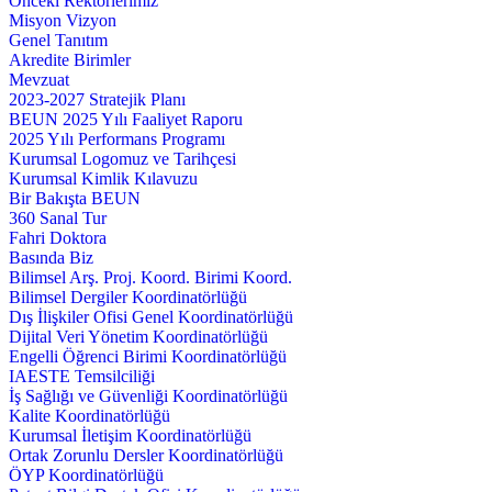
Önceki Rektörlerimiz
Misyon Vizyon
Genel Tanıtım
Akredite Birimler
Mevzuat
2023-2027 Stratejik Planı
BEUN 2025 Yılı Faaliyet Raporu
2025 Yılı Performans Programı
Kurumsal Logomuz ve Tarihçesi
Kurumsal Kimlik Kılavuzu
Bir Bakışta BEUN
360 Sanal Tur
Fahri Doktora
Basında Biz
Bilimsel Arş. Proj. Koord. Birimi Koord.
Bilimsel Dergiler Koordinatörlüğü
Dış İlişkiler Ofisi Genel Koordinatörlüğü
Dijital Veri Yönetim Koordinatörlüğü
Engelli Öğrenci Birimi Koordinatörlüğü
IAESTE Temsilciliği
İş Sağlığı ve Güvenliği Koordinatörlüğü
Kalite Koordinatörlüğü
Kurumsal İletişim Koordinatörlüğü
Ortak Zorunlu Dersler Koordinatörlüğü
ÖYP Koordinatörlüğü