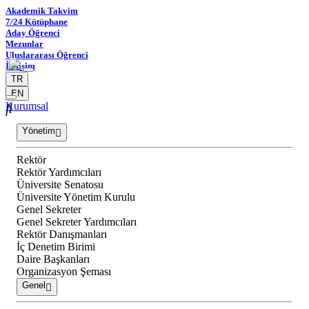
Akademik Takvim
7/24 Kütüphane
Aday Öğrenci
Mezunlar
Uluslararası Öğrenci
İletişim
TR
EN
Kurumsal
Yönetim
Rektör
Rektör Yardımcıları
Üniversite Senatosu
Üniversite Yönetim Kurulu
Genel Sekreter
Genel Sekreter Yardımcıları
Rektör Danışmanları
İç Denetim Birimi
Daire Başkanları
Organizasyon Şeması
Genel