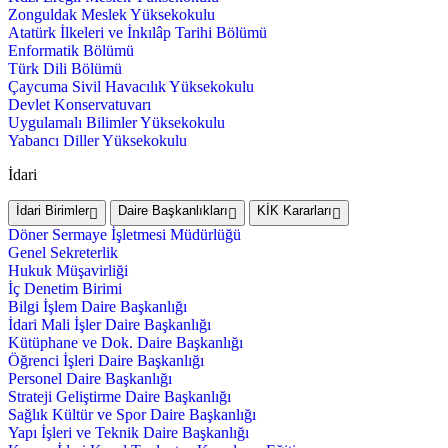
Zonguldak Meslek Yüksekokulu
Atatürk İlkeleri ve İnkılâp Tarihi Bölümü
Enformatik Bölümü
Türk Dili Bölümü
Çaycuma Sivil Havacılık Yüksekokulu
Devlet Konservatuvarı
Uygulamalı Bilimler Yüksekokulu
Yabancı Diller Yüksekokulu
İdari
İdari Birimler
Daire Başkanlıkları
KİK Kararları
Döner Sermaye İşletmesi Müdürlüğü
Genel Sekreterlik
Hukuk Müşavirliği
İç Denetim Birimi
Bilgi İşlem Daire Başkanlığı
İdari Mali İşler Daire Başkanlığı
Kütüphane ve Dok. Daire Başkanlığı
Öğrenci İşleri Daire Başkanlığı
Personel Daire Başkanlığı
Strateji Geliştirme Daire Başkanlığı
Sağlık Kültür ve Spor Daire Başkanlığı
Yapı İşleri ve Teknik Daire Başkanlığı