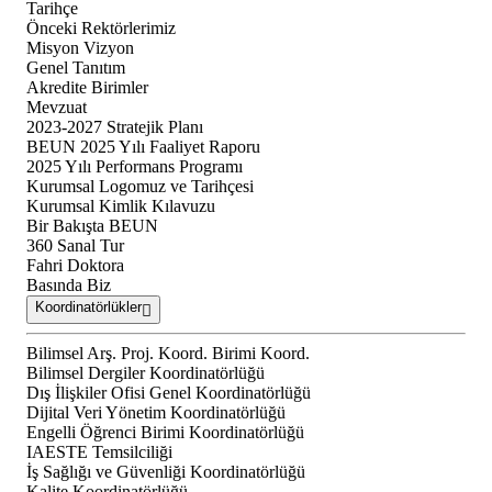
Tarihçe
Önceki Rektörlerimiz
Misyon Vizyon
Genel Tanıtım
Akredite Birimler
Mevzuat
2023-2027 Stratejik Planı
BEUN 2025 Yılı Faaliyet Raporu
2025 Yılı Performans Programı
Kurumsal Logomuz ve Tarihçesi
Kurumsal Kimlik Kılavuzu
Bir Bakışta BEUN
360 Sanal Tur
Fahri Doktora
Basında Biz
Koordinatörlükler
Bilimsel Arş. Proj. Koord. Birimi Koord.
Bilimsel Dergiler Koordinatörlüğü
Dış İlişkiler Ofisi Genel Koordinatörlüğü
Dijital Veri Yönetim Koordinatörlüğü
Engelli Öğrenci Birimi Koordinatörlüğü
IAESTE Temsilciliği
İş Sağlığı ve Güvenliği Koordinatörlüğü
Kalite Koordinatörlüğü