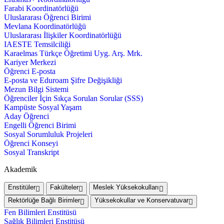
Farabi Koordinatörlüğü
Uluslararası Öğrenci Birimi
Mevlana Koordinatörlüğü
Uluslararası İlişkiler Koordinatörlüğü
IAESTE Temsilciliği
Karaelmas Türkçe Öğretimi Uyg. Arş. Mrk.
Kariyer Merkezi
Öğrenci E-posta
E-posta ve Eduroam Şifre Değişikliği
Mezun Bilgi Sistemi
Öğrenciler İçin Sıkça Sorulan Sorular (SSS)
Kampüste Sosyal Yaşam
Aday Öğrenci
Engelli Öğrenci Birimi
Sosyal Sorumluluk Projeleri
Öğrenci Konseyi
Sosyal Transkript
Akademik
Enstitüler
Fakülteler
Meslek Yüksekokulları
Rektörlüğe Bağlı Birimler
Yüksekokullar ve Konservatuvar
Fen Bilimleri Enstitüsü
Sağlık Bilimleri Enstitüsü