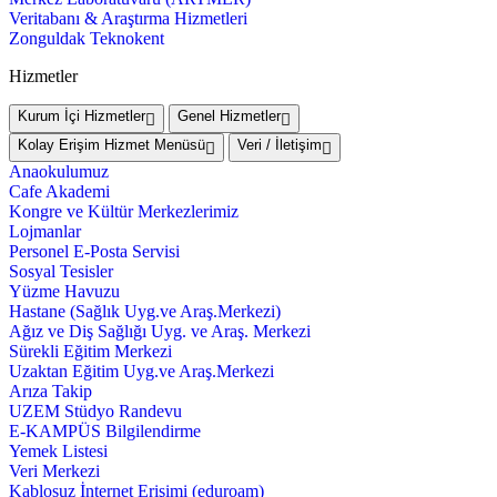
Veritabanı & Araştırma Hizmetleri
Zonguldak Teknokent
Hizmetler
Kurum İçi Hizmetler
Genel Hizmetler
Kolay Erişim Hizmet Menüsü
Veri / İletişim
Anaokulumuz
Cafe Akademi
Kongre ve Kültür Merkezlerimiz
Lojmanlar
Personel E-Posta Servisi
Sosyal Tesisler
Yüzme Havuzu
Hastane (Sağlık Uyg.ve Araş.Merkezi)
Ağız ve Diş Sağlığı Uyg. ve Araş. Merkezi
Sürekli Eğitim Merkezi
Uzaktan Eğitim Uyg.ve Araş.Merkezi
Arıza Takip
UZEM Stüdyo Randevu
E-KAMPÜS Bilgilendirme
Yemek Listesi
Veri Merkezi
Kablosuz İnternet Erişimi (eduroam)