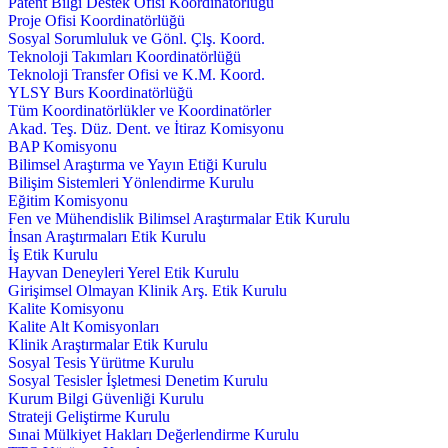
Patent Bilgi Destek Ofisi Koordinatörlüğü
Proje Ofisi Koordinatörlüğü
Sosyal Sorumluluk ve Gönl. Çlş. Koord.
Teknoloji Takımları Koordinatörlüğü
Teknoloji Transfer Ofisi ve K.M. Koord.
YLSY Burs Koordinatörlüğü
Tüm Koordinatörlükler ve Koordinatörler
Akad. Teş. Düz. Dent. ve İtiraz Komisyonu
BAP Komisyonu
Bilimsel Araştırma ve Yayın Etiği Kurulu
Bilişim Sistemleri Yönlendirme Kurulu
Eğitim Komisyonu
Fen ve Mühendislik Bilimsel Araştırmalar Etik Kurulu
İnsan Araştırmaları Etik Kurulu
İş Etik Kurulu
Hayvan Deneyleri Yerel Etik Kurulu
Girişimsel Olmayan Klinik Arş. Etik Kurulu
Kalite Komisyonu
Kalite Alt Komisyonları
Klinik Araştırmalar Etik Kurulu
Sosyal Tesis Yürütme Kurulu
Sosyal Tesisler İşletmesi Denetim Kurulu
Kurum Bilgi Güvenliği Kurulu
Strateji Geliştirme Kurulu
Sınai Mülkiyet Hakları Değerlendirme Kurulu