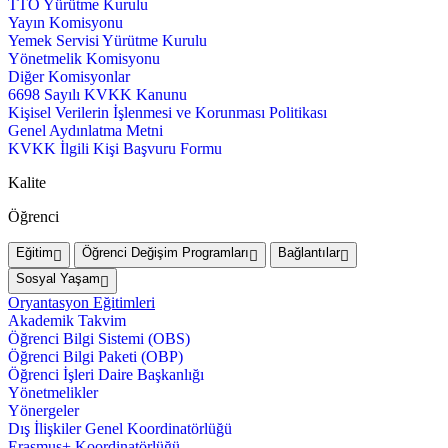
TTO Yürütme Kurulu
Yayın Komisyonu
Yemek Servisi Yürütme Kurulu
Yönetmelik Komisyonu
Diğer Komisyonlar
6698 Sayılı KVKK Kanunu
Kişisel Verilerin İşlenmesi ve Korunması Politikası
Genel Aydınlatma Metni
KVKK İlgili Kişi Başvuru Formu
Kalite
Öğrenci
Eğitim
Öğrenci Değişim Programları
Bağlantılar
Sosyal Yaşam
Oryantasyon Eğitimleri
Akademik Takvim
Öğrenci Bilgi Sistemi (OBS)
Öğrenci Bilgi Paketi (OBP)
Öğrenci İşleri Daire Başkanlığı
Yönetmelikler
Yönergeler
Dış İlişkiler Genel Koordinatörlüğü
Erasmus+ Koordinatörlüğü