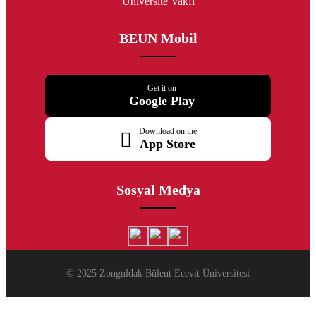
Üniversite Vakfı
BEUN Mobil
Get it on
Google Play
Download on the
App Store
Sosyal Medya
© 2025 Zonguldak Bülent Ecevit Üniversitesi