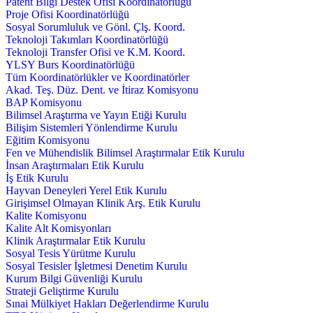
Patent Bilgi Destek Ofisi Koordinatörlüğü
Proje Ofisi Koordinatörlüğü
Sosyal Sorumluluk ve Gönl. Çlş. Koord.
Teknoloji Takımları Koordinatörlüğü
Teknoloji Transfer Ofisi ve K.M. Koord.
YLSY Burs Koordinatörlüğü
Tüm Koordinatörlükler ve Koordinatörler
Akad. Teş. Düz. Dent. ve İtiraz Komisyonu
BAP Komisyonu
Bilimsel Araştırma ve Yayın Etiği Kurulu
Bilişim Sistemleri Yönlendirme Kurulu
Eğitim Komisyonu
Fen ve Mühendislik Bilimsel Araştırmalar Etik Kurulu
İnsan Araştırmaları Etik Kurulu
İş Etik Kurulu
Hayvan Deneyleri Yerel Etik Kurulu
Girişimsel Olmayan Klinik Arş. Etik Kurulu
Kalite Komisyonu
Kalite Alt Komisyonları
Klinik Araştırmalar Etik Kurulu
Sosyal Tesis Yürütme Kurulu
Sosyal Tesisler İşletmesi Denetim Kurulu
Kurum Bilgi Güvenliği Kurulu
Strateji Geliştirme Kurulu
Sınai Mülkiyet Hakları Değerlendirme Kurulu