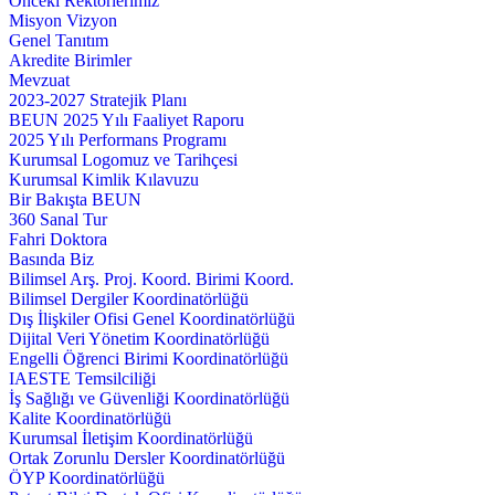
Önceki Rektörlerimiz
Misyon Vizyon
Genel Tanıtım
Akredite Birimler
Mevzuat
2023-2027 Stratejik Planı
BEUN 2025 Yılı Faaliyet Raporu
2025 Yılı Performans Programı
Kurumsal Logomuz ve Tarihçesi
Kurumsal Kimlik Kılavuzu
Bir Bakışta BEUN
360 Sanal Tur
Fahri Doktora
Basında Biz
Bilimsel Arş. Proj. Koord. Birimi Koord.
Bilimsel Dergiler Koordinatörlüğü
Dış İlişkiler Ofisi Genel Koordinatörlüğü
Dijital Veri Yönetim Koordinatörlüğü
Engelli Öğrenci Birimi Koordinatörlüğü
IAESTE Temsilciliği
İş Sağlığı ve Güvenliği Koordinatörlüğü
Kalite Koordinatörlüğü
Kurumsal İletişim Koordinatörlüğü
Ortak Zorunlu Dersler Koordinatörlüğü
ÖYP Koordinatörlüğü