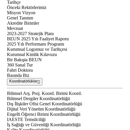
Tarihçe
Önceki Rektörlerimiz
Misyon Vizyon
Genel Tanıtım
Akredite Birimler
Mevzuat
2023-2027 Stratejik Planı
BEUN 2025 Yılı Faaliyet Raporu
2025 Yılı Performans Programı
Kurumsal Logomuz ve Tarihçesi
Kurumsal Kimlik Kılavuzu
Bir Bakışta BEUN
360 Sanal Tur
Fahri Doktora
Basında Biz
Koordinatörlükler
Bilimsel Arş. Proj. Koord. Birimi Koord.
Bilimsel Dergiler Koordinatörlüğü
Dış İlişkiler Ofisi Genel Koordinatörlüğü
Dijital Veri Yönetim Koordinatörlüğü
Engelli Öğrenci Birimi Koordinatörlüğü
IAESTE Temsilciliği
İş Sağlığı ve Güvenliği Koordinatörlüğü
Kalite Koordinatörlüğü