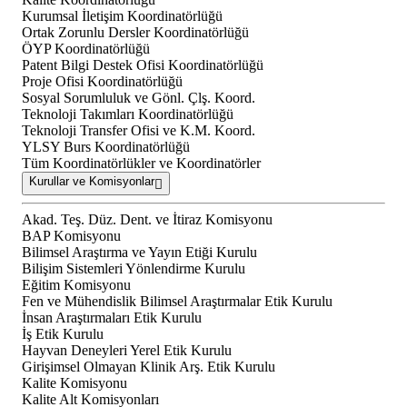
Kurumsal İletişim Koordinatörlüğü
Ortak Zorunlu Dersler Koordinatörlüğü
ÖYP Koordinatörlüğü
Patent Bilgi Destek Ofisi Koordinatörlüğü
Proje Ofisi Koordinatörlüğü
Sosyal Sorumluluk ve Gönl. Çlş. Koord.
Teknoloji Takımları Koordinatörlüğü
Teknoloji Transfer Ofisi ve K.M. Koord.
YLSY Burs Koordinatörlüğü
Tüm Koordinatörlükler ve Koordinatörler
Kurullar ve Komisyonlar
Akad. Teş. Düz. Dent. ve İtiraz Komisyonu
BAP Komisyonu
Bilimsel Araştırma ve Yayın Etiği Kurulu
Bilişim Sistemleri Yönlendirme Kurulu
Eğitim Komisyonu
Fen ve Mühendislik Bilimsel Araştırmalar Etik Kurulu
İnsan Araştırmaları Etik Kurulu
İş Etik Kurulu
Hayvan Deneyleri Yerel Etik Kurulu
Girişimsel Olmayan Klinik Arş. Etik Kurulu
Kalite Komisyonu
Kalite Alt Komisyonları