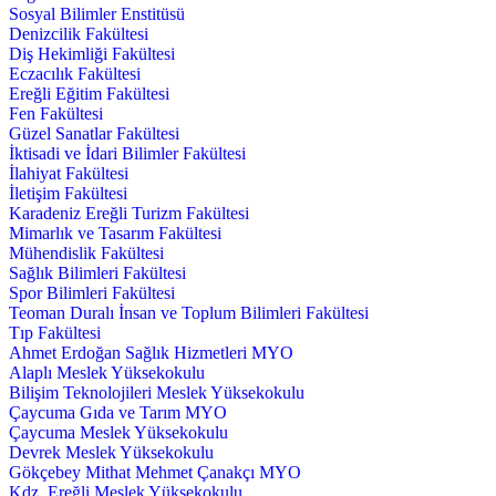
Sosyal Bilimler Enstitüsü
Denizcilik Fakültesi
Diş Hekimliği Fakültesi
Eczacılık Fakültesi
Ereğli Eğitim Fakültesi
Fen Fakültesi
Güzel Sanatlar Fakültesi
İktisadi ve İdari Bilimler Fakültesi
İlahiyat Fakültesi
İletişim Fakültesi
Karadeniz Ereğli Turizm Fakültesi
Mimarlık ve Tasarım Fakültesi
Mühendislik Fakültesi
Sağlık Bilimleri Fakültesi
Spor Bilimleri Fakültesi
Teoman Duralı İnsan ve Toplum Bilimleri Fakültesi
Tıp Fakültesi
Ahmet Erdoğan Sağlık Hizmetleri MYO
Alaplı Meslek Yüksekokulu
Bilişim Teknolojileri Meslek Yüksekokulu
Çaycuma Gıda ve Tarım MYO
Çaycuma Meslek Yüksekokulu
Devrek Meslek Yüksekokulu
Gökçebey Mithat Mehmet Çanakçı MYO
Kdz. Ereğli Meslek Yüksekokulu