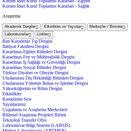
Kurum İdari Kurul Toplantısı Kararları - Eğitim
Kurum İdari Kurul Toplantısı Kararları - Sağlık
Araştırma
Akademik Dergiler
Etkinlikler ve Yayınlar
Merkezler / Birimler
Laboratuvarlar
Linkler
Batı Karadeniz Tıp Dergisi
İlahiyat Fakültesi Dergisi
Karaelmas Eğitim Bilimleri Dergisi
Karaelmas Fen ve Mühendislik Dergisi
Karaelmas İş Sağlığı ve Güvenliği Dergisi
Karaelmas Sosyal Bilimler Dergisi
Türkiye Diyabet ve Obezite Dergisi
Uluslararası Diş Hekimliği Bilimleri Dergisi
Uluslararası Yönetim İktisat ve İşletme Dergisi
Yükseköğretim ve Bilim Dergisi
Etkinlikler
Kampüsün Sesi
Yayınlarımız
Uygulama ve Araştırma Merkezleri
Bilimsel Araştırma Projeleri Birimi
Teknoloji Transfer Ofisi
Laboratuvar Bilgi Sistemi (LABSİS)
Merkez Laboratuvaru (ARTMER)