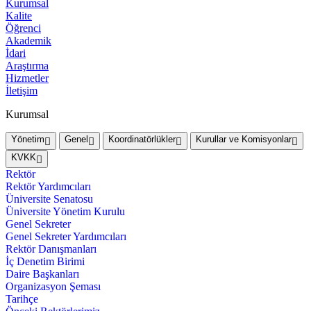
Kurumsal
Kalite
Öğrenci
Akademik
İdari
Araştırma
Hizmetler
İletişim
Kurumsal
Yönetim
Genel
Koordinatörlükler
Kurullar ve Komisyonlar
KVKK
Rektör
Rektör Yardımcıları
Üniversite Senatosu
Üniversite Yönetim Kurulu
Genel Sekreter
Genel Sekreter Yardımcıları
Rektör Danışmanları
İç Denetim Birimi
Daire Başkanları
Organizasyon Şeması
Tarihçe