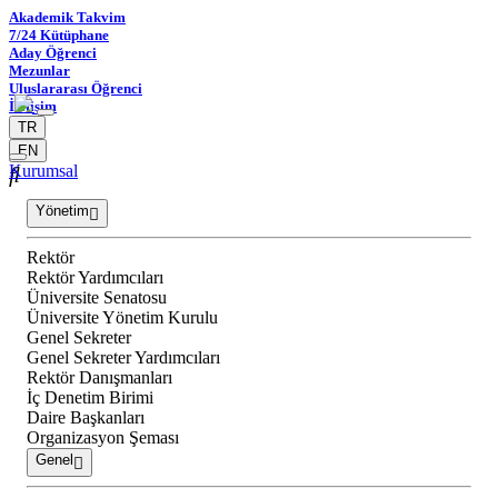
Akademik Takvim
7/24 Kütüphane
Aday Öğrenci
Mezunlar
Uluslararası Öğrenci
İletişim
TR
EN
Kurumsal
Yönetim
Rektör
Rektör Yardımcıları
Üniversite Senatosu
Üniversite Yönetim Kurulu
Genel Sekreter
Genel Sekreter Yardımcıları
Rektör Danışmanları
İç Denetim Birimi
Daire Başkanları
Organizasyon Şeması
Genel