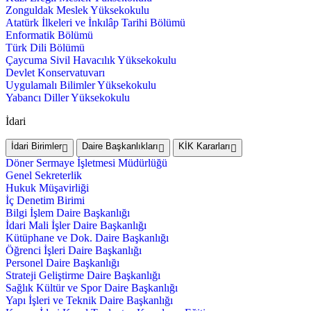
Zonguldak Meslek Yüksekokulu
Atatürk İlkeleri ve İnkılâp Tarihi Bölümü
Enformatik Bölümü
Türk Dili Bölümü
Çaycuma Sivil Havacılık Yüksekokulu
Devlet Konservatuvarı
Uygulamalı Bilimler Yüksekokulu
Yabancı Diller Yüksekokulu
İdari
İdari Birimler
Daire Başkanlıkları
KİK Kararları
Döner Sermaye İşletmesi Müdürlüğü
Genel Sekreterlik
Hukuk Müşavirliği
İç Denetim Birimi
Bilgi İşlem Daire Başkanlığı
İdari Mali İşler Daire Başkanlığı
Kütüphane ve Dok. Daire Başkanlığı
Öğrenci İşleri Daire Başkanlığı
Personel Daire Başkanlığı
Strateji Geliştirme Daire Başkanlığı
Sağlık Kültür ve Spor Daire Başkanlığı
Yapı İşleri ve Teknik Daire Başkanlığı