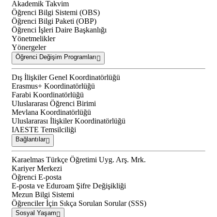
Akademik Takvim
Öğrenci Bilgi Sistemi (OBS)
Öğrenci Bilgi Paketi (OBP)
Öğrenci İşleri Daire Başkanlığı
Yönetmelikler
Yönergeler
Öğrenci Değişim Programları
Dış İlişkiler Genel Koordinatörlüğü
Erasmus+ Koordinatörlüğü
Farabi Koordinatörlüğü
Uluslararası Öğrenci Birimi
Mevlana Koordinatörlüğü
Uluslararası İlişkiler Koordinatörlüğü
IAESTE Temsilciliği
Bağlantılar
Karaelmas Türkçe Öğretimi Uyg. Arş. Mrk.
Kariyer Merkezi
Öğrenci E-posta
E-posta ve Eduroam Şifre Değişikliği
Mezun Bilgi Sistemi
Öğrenciler İçin Sıkça Sorulan Sorular (SSS)
Sosyal Yaşam