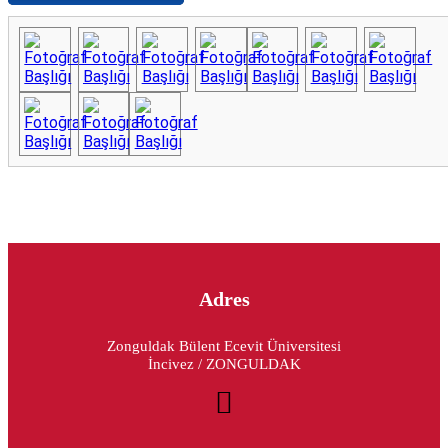
Adres
Zonguldak Bülent Ecevit Üniversitesi
İncivez / ZONGULDAK