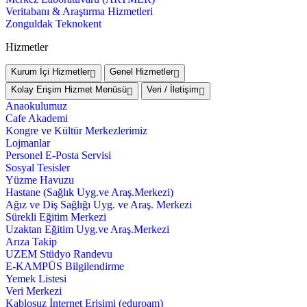
Veritabanı & Araştırma Hizmetleri
Zonguldak Teknokent
Hizmetler
Kurum İçi Hizmetler
Genel Hizmetler
Kolay Erişim Hizmet Menüsü
Veri / İletişim
Anaokulumuz
Cafe Akademi
Kongre ve Kültür Merkezlerimiz
Lojmanlar
Personel E-Posta Servisi
Sosyal Tesisler
Yüzme Havuzu
Hastane (Sağlık Uyg.ve Araş.Merkezi)
Ağız ve Diş Sağlığı Uyg. ve Araş. Merkezi
Sürekli Eğitim Merkezi
Uzaktan Eğitim Uyg.ve Araş.Merkezi
Arıza Takip
UZEM Stüdyo Randevu
E-KAMPÜS Bilgilendirme
Yemek Listesi
Veri Merkezi
Kablosuz İnternet Erişimi (eduroam)