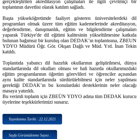
gerçekleştirilen akreditasyon çalışmaları ile ilgili çevrimiçi bir
toplantının davetlisi olarak katılım sağladı.
Başta yükseköğretimde faaliyet gösteren üniversitelerdeki dil
programları olmak üzere tüm eğitim kademelerinde akreditasyon,
değerlendirme, danışmanlık, eğitim ve bilgilendirme çalışmaları
yaparak Türkiye'de dil eğitimi kalitesinin yükseltilmesine katkıda
bulunan bağımsız bir kuruluş olan DEDAK’ın toplantısına, ZBEUN
YDYO Müdürü Öğr. Gör. Okşan Dağlı ve Müd. Yrd. İnan Tekin
katıldı.
Toplantıda yabancı dil hazırlık okullarının geliştirilmesi, dünya
standartlarında dil okulları olması ve hali hazırda okullarımızdaki
eğitim programlarının öğretim görevlileri ve öğrenciler açısından
aynı kalite standartlarında sürdürülebilmesi için neler yapılması
gerektiği DEDAK’ın bu konulardaki desteklerinin neler olacağı
masaya yatırıldı.
Bu verimli toplantı için ZBEÜN YDYO adına tüm DEDAK kurucu
üyelerine teşekkürlerimizi sunarız.
Yayınlanma Tarihi : 22.12.2021
Sayfa Görüntülenme Sayısı :