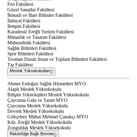
Fen Fakültesi
Güzel Sanatlar Fakültesi
İktisadi ve İdari Bilimler Fakültesi
İlahiyat Fakültesi
İletişim Fakültesi
Karadeniz Ereğli Turizm Fakültesi
Mimarlık ve Tasarım Fakültesi
Mühendislik Fakültesi
Sağlık Bilimleri Fakültesi
Spor Bilimleri Fakültesi
Teoman Duralı İnsan ve Toplum Bilimleri Fakültesi
Tıp Fakültesi
Meslek Yüksekokulları
Ahmet Erdoğan Sağlık Hizmetleri MYO
Alaplı Meslek Yüksekokulu
Bilişim Teknolojileri Meslek Yüksekokulu
Çaycuma Gıda ve Tarım MYO
Çaycuma Meslek Yüksekokulu
Devrek Meslek Yüksekokulu
Gökçebey Mithat Mehmet Çanakçı MYO
Kdz. Ereğli Meslek Yüksekokulu
Zonguldak Meslek Yüksekokulu
Rektörlüğe Bağlı Birimler