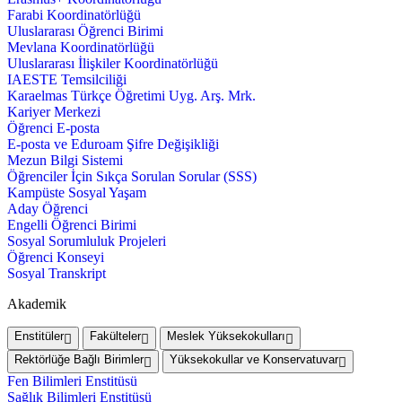
Farabi Koordinatörlüğü
Uluslararası Öğrenci Birimi
Mevlana Koordinatörlüğü
Uluslararası İlişkiler Koordinatörlüğü
IAESTE Temsilciliği
Karaelmas Türkçe Öğretimi Uyg. Arş. Mrk.
Kariyer Merkezi
Öğrenci E-posta
E-posta ve Eduroam Şifre Değişikliği
Mezun Bilgi Sistemi
Öğrenciler İçin Sıkça Sorulan Sorular (SSS)
Kampüste Sosyal Yaşam
Aday Öğrenci
Engelli Öğrenci Birimi
Sosyal Sorumluluk Projeleri
Öğrenci Konseyi
Sosyal Transkript
Akademik
Enstitüler
Fakülteler
Meslek Yüksekokulları
Rektörlüğe Bağlı Birimler
Yüksekokullar ve Konservatuvar
Fen Bilimleri Enstitüsü
Sağlık Bilimleri Enstitüsü