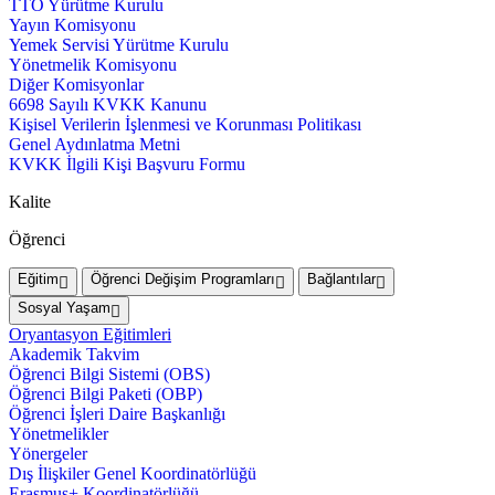
TTO Yürütme Kurulu
Yayın Komisyonu
Yemek Servisi Yürütme Kurulu
Yönetmelik Komisyonu
Diğer Komisyonlar
6698 Sayılı KVKK Kanunu
Kişisel Verilerin İşlenmesi ve Korunması Politikası
Genel Aydınlatma Metni
KVKK İlgili Kişi Başvuru Formu
Kalite
Öğrenci
Eğitim
Öğrenci Değişim Programları
Bağlantılar
Sosyal Yaşam
Oryantasyon Eğitimleri
Akademik Takvim
Öğrenci Bilgi Sistemi (OBS)
Öğrenci Bilgi Paketi (OBP)
Öğrenci İşleri Daire Başkanlığı
Yönetmelikler
Yönergeler
Dış İlişkiler Genel Koordinatörlüğü
Erasmus+ Koordinatörlüğü