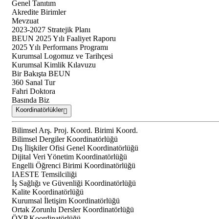
Genel Tanıtım
Akredite Birimler
Mevzuat
2023-2027 Stratejik Planı
BEUN 2025 Yılı Faaliyet Raporu
2025 Yılı Performans Programı
Kurumsal Logomuz ve Tarihçesi
Kurumsal Kimlik Kılavuzu
Bir Bakışta BEUN
360 Sanal Tur
Fahri Doktora
Basında Biz
Koordinatörlükler
Bilimsel Arş. Proj. Koord. Birimi Koord.
Bilimsel Dergiler Koordinatörlüğü
Dış İlişkiler Ofisi Genel Koordinatörlüğü
Dijital Veri Yönetim Koordinatörlüğü
Engelli Öğrenci Birimi Koordinatörlüğü
IAESTE Temsilciliği
İş Sağlığı ve Güvenliği Koordinatörlüğü
Kalite Koordinatörlüğü
Kurumsal İletişim Koordinatörlüğü
Ortak Zorunlu Dersler Koordinatörlüğü
ÖYP Koordinatörlüğü