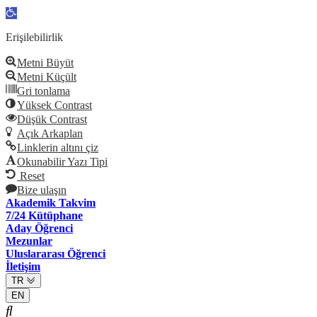
Open
toolbar
Erişilebilirlik
Metni Büyüt
Metni Küçült
Gri tonlama
Yüksek Contrast
Düşük Contrast
Açık Arkaplan
Linklerin altını çiz
Okunabilir Yazı Tipi
Reset
Bize ulaşın
Akademik Takvim
7/24 Kütüphane
Aday Öğrenci
Mezunlar
Uluslararası Öğrenci
İletişim
TR
EN