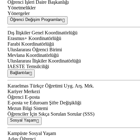
Öğrenci İşleri Daire Başkanlığı
Yönetmelikler
Yönergeler
Öğrenci Değişim Programları
Dış İlişkiler Genel Koordinatörlüğü
Erasmus+ Koordinatörlüğü
Farabi Koordinatörlüğü
Uluslararası Öğrenci Birimi
Mevlana Koordinatörlüğü
Uluslararası İlişkiler Koordinatörlüğü
IAESTE Temsilciliği
Bağlantılar
Karaelmas Türkçe Öğretimi Uyg. Arş. Mrk.
Kariyer Merkezi
Öğrenci E-posta
E-posta ve Eduroam Şifre Değişikliği
Mezun Bilgi Sistemi
Öğrenciler İçin Sıkça Sorulan Sorular (SSS)
Sosyal Yaşam
Kampüste Sosyal Yaşam
Aday Öğrenci