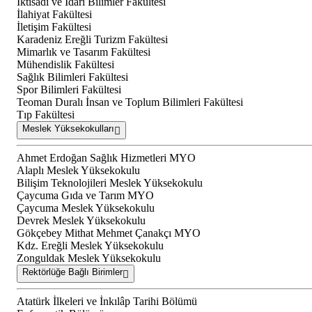
İktisadi ve İdari Bilimler Fakültesi
İlahiyat Fakültesi
İletişim Fakültesi
Karadeniz Ereğli Turizm Fakültesi
Mimarlık ve Tasarım Fakültesi
Mühendislik Fakültesi
Sağlık Bilimleri Fakültesi
Spor Bilimleri Fakültesi
Teoman Duralı İnsan ve Toplum Bilimleri Fakültesi
Tıp Fakültesi
Meslek Yüksekokulları
Ahmet Erdoğan Sağlık Hizmetleri MYO
Alaplı Meslek Yüksekokulu
Bilişim Teknolojileri Meslek Yüksekokulu
Çaycuma Gıda ve Tarım MYO
Çaycuma Meslek Yüksekokulu
Devrek Meslek Yüksekokulu
Gökçebey Mithat Mehmet Çanakçı MYO
Kdz. Ereğli Meslek Yüksekokulu
Zonguldak Meslek Yüksekokulu
Rektörlüğe Bağlı Birimler
Atatürk İlkeleri ve İnkılâp Tarihi Bölümü