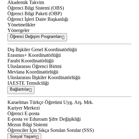
Akademik Takvim
Öğrenci Bilgi Sistemi (OBS)
Öğrenci Bilgi Paketi (OBP)
Öğrenci İşleri Daire Başkanlığı
Yönetmelikler
Yönergeler
Öğrenci Değişim Programları
Dış İlişkiler Genel Koordinatörlüğü
Erasmus+ Koordinatörlüğü
Farabi Koordinatörlüğü
Uluslararası Öğrenci Birimi
Mevlana Koordinatörlüğü
Uluslararası İlişkiler Koordinatörlüğü
IAESTE Temsilciliği
Bağlantılar
Karaelmas Türkçe Öğretimi Uyg. Arş. Mrk.
Kariyer Merkezi
Öğrenci E-posta
E-posta ve Eduroam Şifre Değişikliği
Mezun Bilgi Sistemi
Öğrenciler İçin Sıkça Sorulan Sorular (SSS)
Sosyal Yaşam