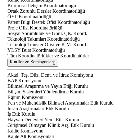
Kurumsal İletişim Koordinatörlüğü
Ortak Zorunlu Dersler Koordinatörlüğü
ÖYP Koordinatörlüğü
Patent Bilgi Destek Ofisi Koordinatörlüğü
Proje Ofisi Koordinatörlüğü
Sosyal Sorumluluk ve Gönl. Çlş. Koord.
Teknoloji Takımları Koordinatörlüğü
Teknoloji Transfer Ofisi ve K.M. Koord.
YLSY Burs Koordinatörlüğü
Tüm Koordinatörlükler ve Koordinatörler
Kurullar ve Komisyonlar
Akad. Teş. Düz. Dent. ve İtiraz Komisyonu
BAP Komisyonu
Bilimsel Araştırma ve Yayın Etiği Kurulu
Bilişim Sistemleri Yönlendirme Kurulu
Eğitim Komisyonu
Fen ve Mühendislik Bilimsel Araştırmalar Etik Kurulu
İnsan Araştırmaları Etik Kurulu
İş Etik Kurulu
Hayvan Deneyleri Yerel Etik Kurulu
Girişimsel Olmayan Klinik Arş. Etik Kurulu
Kalite Komisyonu
Kalite Alt Komisyonları