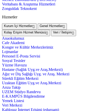
Veritabanı & Araştırma Hizmetleri
Zonguldak Teknokent
Hizmetler
Kurum İçi Hizmetler
Genel Hizmetler
Kolay Erişim Hizmet Menüsü
Veri / İletişim
Anaokulumuz
Cafe Akademi
Kongre ve Kültür Merkezlerimiz
Lojmanlar
Personel E-Posta Servisi
Sosyal Tesisler
Yüzme Havuzu
Hastane (Sağlık Uyg.ve Araş.Merkezi)
Ağız ve Diş Sağlığı Uyg. ve Araş. Merkezi
Sürekli Eğitim Merkezi
Uzaktan Eğitim Uyg.ve Araş.Merkezi
Arıza Takip
UZEM Stüdyo Randevu
E-KAMPÜS Bilgilendirme
Yemek Listesi
Veri Merkezi
Kablosuz İnternet Erişimi (eduroam)