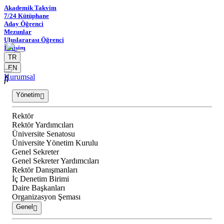
Akademik Takvim
7/24 Kütüphane
Aday Öğrenci
Mezunlar
Uluslararası Öğrenci
İletişim
TR
EN
Kurumsal
Yönetim
Rektör
Rektör Yardımcıları
Üniversite Senatosu
Üniversite Yönetim Kurulu
Genel Sekreter
Genel Sekreter Yardımcıları
Rektör Danışmanları
İç Denetim Birimi
Daire Başkanları
Organizasyon Şeması
Genel