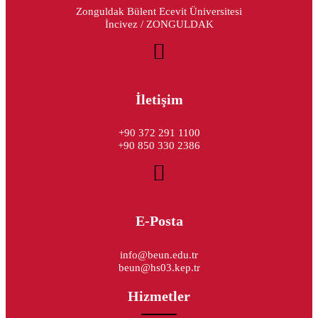
Zonguldak Bülent Ecevit Üniversitesi
İncivez / ZONGULDAK
İletişim
+90 372 291 1100
+90 850 330 2386
E-Posta
info@beun.edu.tr
beun@hs03.kep.tr
Hizmetler