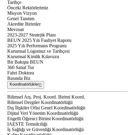
Tarihçe
Önceki Rektörlerimiz
Misyon Vizyon
Genel Tanıtım
Akredite Birimler
Mevzuat
2023-2027 Stratejik Planı
BEUN 2025 Yılı Faaliyet Raporu
2025 Yılı Performans Programı
Kurumsal Logomuz ve Tarihçesi
Kurumsal Kimlik Kılavuzu
Bir Bakışta BEUN
360 Sanal Tur
Fahri Doktora
Basında Biz
Koordinatörlükler
Bilimsel Arş. Proj. Koord. Birimi Koord.
Bilimsel Dergiler Koordinatörlüğü
Dış İlişkiler Ofisi Genel Koordinatörlüğü
Dijital Veri Yönetim Koordinatörlüğü
Engelli Öğrenci Birimi Koordinatörlüğü
IAESTE Temsilciliği
İş Sağlığı ve Güvenliği Koordinatörlüğü
Kalite Koordinatörlüğü