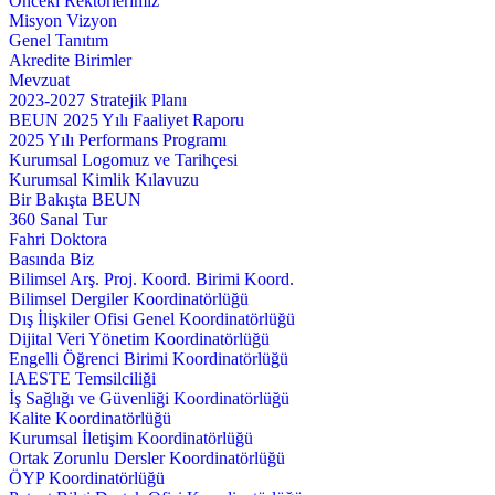
Önceki Rektörlerimiz
Misyon Vizyon
Genel Tanıtım
Akredite Birimler
Mevzuat
2023-2027 Stratejik Planı
BEUN 2025 Yılı Faaliyet Raporu
2025 Yılı Performans Programı
Kurumsal Logomuz ve Tarihçesi
Kurumsal Kimlik Kılavuzu
Bir Bakışta BEUN
360 Sanal Tur
Fahri Doktora
Basında Biz
Bilimsel Arş. Proj. Koord. Birimi Koord.
Bilimsel Dergiler Koordinatörlüğü
Dış İlişkiler Ofisi Genel Koordinatörlüğü
Dijital Veri Yönetim Koordinatörlüğü
Engelli Öğrenci Birimi Koordinatörlüğü
IAESTE Temsilciliği
İş Sağlığı ve Güvenliği Koordinatörlüğü
Kalite Koordinatörlüğü
Kurumsal İletişim Koordinatörlüğü
Ortak Zorunlu Dersler Koordinatörlüğü
ÖYP Koordinatörlüğü