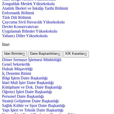
Zonguldak Meslek Yüksekokulu
Atatürk İlkeleri ve İnkılâp Tarihi Bölümü
Enformatik Bölümü
Türk Dili Bölümü
Çaycuma Sivil Havacılık Yüksekokulu
Devlet Konservatuvarı
Uygulamalı Bilimler Yüksekokulu
Yabancı Diller Yüksekokulu
İdari
İdari Birimler
Daire Başkanlıkları
KİK Kararları
Döner Sermaye İşletmesi Müdürlüğü
Genel Sekreterlik
Hukuk Müşavirliği
İç Denetim Birimi
Bilgi İşlem Daire Başkanlığı
İdari Mali İşler Daire Başkanlığı
Kütüphane ve Dok. Daire Başkanlığı
Öğrenci İşleri Daire Başkanlığı
Personel Daire Başkanlığı
Strateji Geliştirme Daire Başkanlığı
Sağlık Kültür ve Spor Daire Başkanlığı
Yapı İşleri ve Teknik Daire Başkanlığı