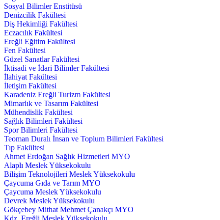
Sosyal Bilimler Enstitüsü
Denizcilik Fakültesi
Diş Hekimliği Fakültesi
Eczacılık Fakültesi
Ereğli Eğitim Fakültesi
Fen Fakültesi
Güzel Sanatlar Fakültesi
İktisadi ve İdari Bilimler Fakültesi
İlahiyat Fakültesi
İletişim Fakültesi
Karadeniz Ereğli Turizm Fakültesi
Mimarlık ve Tasarım Fakültesi
Mühendislik Fakültesi
Sağlık Bilimleri Fakültesi
Spor Bilimleri Fakültesi
Teoman Duralı İnsan ve Toplum Bilimleri Fakültesi
Tıp Fakültesi
Ahmet Erdoğan Sağlık Hizmetleri MYO
Alaplı Meslek Yüksekokulu
Bilişim Teknolojileri Meslek Yüksekokulu
Çaycuma Gıda ve Tarım MYO
Çaycuma Meslek Yüksekokulu
Devrek Meslek Yüksekokulu
Gökçebey Mithat Mehmet Çanakçı MYO
Kdz. Ereğli Meslek Yüksekokulu