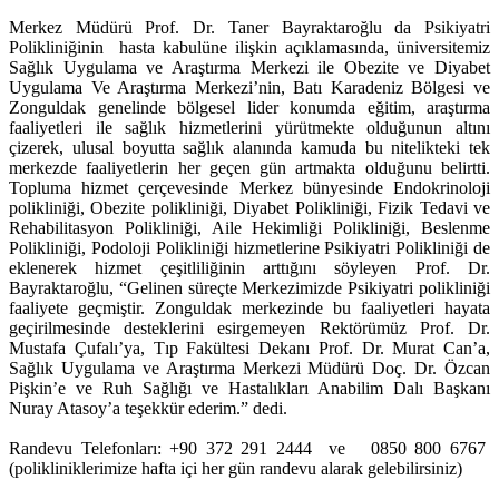
Merkez Müdürü Prof. Dr. Taner Bayraktaroğlu da Psikiyatri
Polikliniğinin hasta kabulüne ilişkin açıklamasında, üniversitemiz
Sağlık Uygulama ve Araştırma Merkezi ile Obezite ve Diyabet
Uygulama Ve Araştırma Merkezi’nin, Batı Karadeniz Bölgesi ve
Zonguldak genelinde bölgesel lider konumda eğitim, araştırma
faaliyetleri ile sağlık hizmetlerini yürütmekte olduğunun altını
çizerek, ulusal boyutta sağlık alanında kamuda bu nitelikteki tek
merkezde faaliyetlerin her geçen gün artmakta olduğunu belirtti.
Topluma hizmet çerçevesinde Merkez bünyesinde Endokrinoloji
polikliniği, Obezite polikliniği, Diyabet Polikliniği, Fizik Tedavi ve
Rehabilitasyon Polikliniği, Aile Hekimliği Polikliniği, Beslenme
Polikliniği, Podoloji Polikliniği hizmetlerine Psikiyatri Polikliniği de
eklenerek hizmet çeşitliliğinin arttığını söyleyen Prof. Dr.
Bayraktaroğlu, “Gelinen süreçte Merkezimizde Psikiyatri polikliniği
faaliyete geçmiştir. Zonguldak merkezinde bu faaliyetleri hayata
geçirilmesinde desteklerini esirgemeyen Rektörümüz Prof. Dr.
Mustafa Çufalı’ya, Tıp Fakültesi Dekanı Prof. Dr. Murat Can’a,
Sağlık Uygulama ve Araştırma Merkezi Müdürü Doç. Dr. Özcan
Pişkin’e ve Ruh Sağlığı ve Hastalıkları Anabilim Dalı Başkanı
Nuray Atasoy’a teşekkür ederim.” dedi.
Randevu Telefonları: +90 372 291 2444 ve 0850 800 6767
(polikliniklerimize hafta içi her gün randevu alarak gelebilirsiniz)