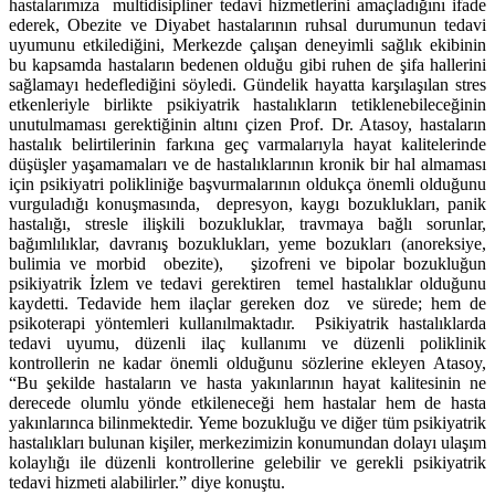
hastalarımıza multidisipliner tedavi hizmetlerini amaçladığını ifade
ederek, Obezite ve Diyabet hastalarının ruhsal durumunun tedavi
uyumunu etkilediğini, Merkezde çalışan deneyimli sağlık ekibinin
bu kapsamda hastaların bedenen olduğu gibi ruhen de şifa hallerini
sağlamayı hedeflediğini söyledi. Gündelik hayatta karşılaşılan stres
etkenleriyle birlikte psikiyatrik hastalıkların tetiklenebileceğinin
unutulmaması gerektiğinin altını çizen Prof. Dr. Atasoy, hastaların
hastalık belirtilerinin farkına geç varmalarıyla hayat kalitelerinde
düşüşler yaşamamaları ve de hastalıklarının kronik bir hal almaması
için psikiyatri polikliniğe başvurmalarının oldukça önemli olduğunu
vurguladığı konuşmasında, depresyon, kaygı bozuklukları, panik
hastalığı, stresle ilişkili bozukluklar, travmaya bağlı sorunlar,
bağımlılıklar, davranış bozuklukları, yeme bozukları (anoreksiye,
bulimia ve morbid obezite), şizofreni ve bipolar bozukluğun
psikiyatrik İzlem ve tedavi gerektiren temel hastalıklar olduğunu
kaydetti. Tedavide hem ilaçlar gereken doz ve sürede; hem de
psikoterapi yöntemleri kullanılmaktadır. Psikiyatrik hastalıklarda
tedavi uyumu, düzenli ilaç kullanımı ve düzenli poliklinik
kontrollerin ne kadar önemli olduğunu sözlerine ekleyen Atasoy,
“Bu şekilde hastaların ve hasta yakınlarının hayat kalitesinin ne
derecede olumlu yönde etkileneceği hem hastalar hem de hasta
yakınlarınca bilinmektedir. Yeme bozukluğu ve diğer tüm psikiyatrik
hastalıkları bulunan kişiler, merkezimizin konumundan dolayı ulaşım
kolaylığı ile düzenli kontrollerine gelebilir ve gerekli psikiyatrik
tedavi hizmeti alabilirler.” diye konuştu.