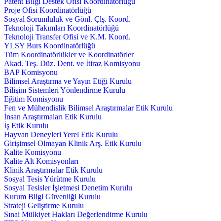
Patent Bilgi Destek Ofisi Koordinatörlüğü
Proje Ofisi Koordinatörlüğü
Sosyal Sorumluluk ve Gönl. Çlş. Koord.
Teknoloji Takımları Koordinatörlüğü
Teknoloji Transfer Ofisi ve K.M. Koord.
YLSY Burs Koordinatörlüğü
Tüm Koordinatörlükler ve Koordinatörler
Akad. Teş. Düz. Dent. ve İtiraz Komisyonu
BAP Komisyonu
Bilimsel Araştırma ve Yayın Etiği Kurulu
Bilişim Sistemleri Yönlendirme Kurulu
Eğitim Komisyonu
Fen ve Mühendislik Bilimsel Araştırmalar Etik Kurulu
İnsan Araştırmaları Etik Kurulu
İş Etik Kurulu
Hayvan Deneyleri Yerel Etik Kurulu
Girişimsel Olmayan Klinik Arş. Etik Kurulu
Kalite Komisyonu
Kalite Alt Komisyonları
Klinik Araştırmalar Etik Kurulu
Sosyal Tesis Yürütme Kurulu
Sosyal Tesisler İşletmesi Denetim Kurulu
Kurum Bilgi Güvenliği Kurulu
Strateji Geliştirme Kurulu
Sınai Mülkiyet Hakları Değerlendirme Kurulu