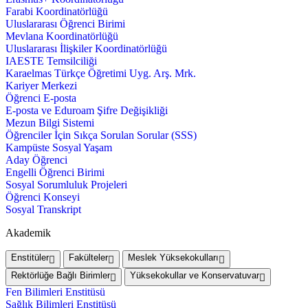
Farabi Koordinatörlüğü
Uluslararası Öğrenci Birimi
Mevlana Koordinatörlüğü
Uluslararası İlişkiler Koordinatörlüğü
IAESTE Temsilciliği
Karaelmas Türkçe Öğretimi Uyg. Arş. Mrk.
Kariyer Merkezi
Öğrenci E-posta
E-posta ve Eduroam Şifre Değişikliği
Mezun Bilgi Sistemi
Öğrenciler İçin Sıkça Sorulan Sorular (SSS)
Kampüste Sosyal Yaşam
Aday Öğrenci
Engelli Öğrenci Birimi
Sosyal Sorumluluk Projeleri
Öğrenci Konseyi
Sosyal Transkript
Akademik
Enstitüler
Fakülteler
Meslek Yüksekokulları
Rektörlüğe Bağlı Birimler
Yüksekokullar ve Konservatuvar
Fen Bilimleri Enstitüsü
Sağlık Bilimleri Enstitüsü