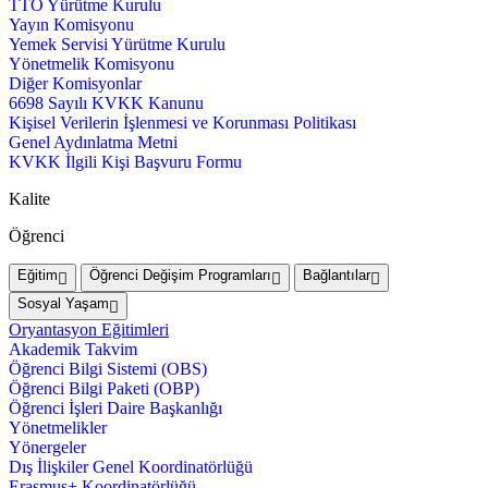
TTO Yürütme Kurulu
Yayın Komisyonu
Yemek Servisi Yürütme Kurulu
Yönetmelik Komisyonu
Diğer Komisyonlar
6698 Sayılı KVKK Kanunu
Kişisel Verilerin İşlenmesi ve Korunması Politikası
Genel Aydınlatma Metni
KVKK İlgili Kişi Başvuru Formu
Kalite
Öğrenci
Eğitim
Öğrenci Değişim Programları
Bağlantılar
Sosyal Yaşam
Oryantasyon Eğitimleri
Akademik Takvim
Öğrenci Bilgi Sistemi (OBS)
Öğrenci Bilgi Paketi (OBP)
Öğrenci İşleri Daire Başkanlığı
Yönetmelikler
Yönergeler
Dış İlişkiler Genel Koordinatörlüğü
Erasmus+ Koordinatörlüğü