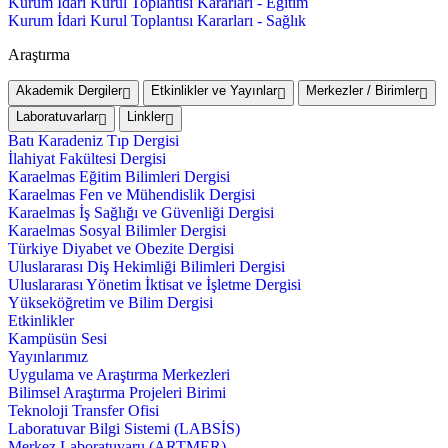
Kurum İdari Kurul Toplantısı Kararları - Eğitim
Kurum İdari Kurul Toplantısı Kararları - Sağlık
Araştırma
Akademik Dergiler
Etkinlikler ve Yayınlar
Merkezler / Birimler
Laboratuvarlar
Linkler
Batı Karadeniz Tıp Dergisi
İlahiyat Fakültesi Dergisi
Karaelmas Eğitim Bilimleri Dergisi
Karaelmas Fen ve Mühendislik Dergisi
Karaelmas İş Sağlığı ve Güvenliği Dergisi
Karaelmas Sosyal Bilimler Dergisi
Türkiye Diyabet ve Obezite Dergisi
Uluslararası Diş Hekimliği Bilimleri Dergisi
Uluslararası Yönetim İktisat ve İşletme Dergisi
Yükseköğretim ve Bilim Dergisi
Etkinlikler
Kampüsün Sesi
Yayınlarımız
Uygulama ve Araştırma Merkezleri
Bilimsel Araştırma Projeleri Birimi
Teknoloji Transfer Ofisi
Laboratuvar Bilgi Sistemi (LABSİS)
Merkez Laboratuvaru (ARTMER)