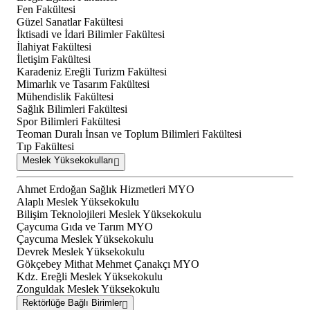
Fen Fakültesi
Güzel Sanatlar Fakültesi
İktisadi ve İdari Bilimler Fakültesi
İlahiyat Fakültesi
İletişim Fakültesi
Karadeniz Ereğli Turizm Fakültesi
Mimarlık ve Tasarım Fakültesi
Mühendislik Fakültesi
Sağlık Bilimleri Fakültesi
Spor Bilimleri Fakültesi
Teoman Duralı İnsan ve Toplum Bilimleri Fakültesi
Tıp Fakültesi
Meslek Yüksekokulları
Ahmet Erdoğan Sağlık Hizmetleri MYO
Alaplı Meslek Yüksekokulu
Bilişim Teknolojileri Meslek Yüksekokulu
Çaycuma Gıda ve Tarım MYO
Çaycuma Meslek Yüksekokulu
Devrek Meslek Yüksekokulu
Gökçebey Mithat Mehmet Çanakçı MYO
Kdz. Ereğli Meslek Yüksekokulu
Zonguldak Meslek Yüksekokulu
Rektörlüğe Bağlı Birimler