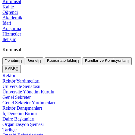
Kurumsal
Kalite
Öğrenci
Akademik
İdari
Araştırma
Hizmetler
İletişim
Kurumsal
Yönetim
Genel
Koordinatörlükler
Kurullar ve Komisyonlar
KVKK
Rektör
Rektör Yardımcıları
Üniversite Senatosu
Üniversite Yönetim Kurulu
Genel Sekreter
Genel Sekreter Yardımcıları
Rektör Danışmanları
İç Denetim Birimi
Daire Başkanları
Organizasyon Şeması
Tarihçe