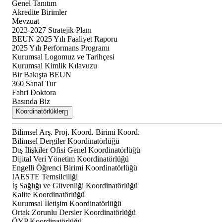
Genel Tanıtım
Akredite Birimler
Mevzuat
2023-2027 Stratejik Planı
BEUN 2025 Yılı Faaliyet Raporu
2025 Yılı Performans Programı
Kurumsal Logomuz ve Tarihçesi
Kurumsal Kimlik Kılavuzu
Bir Bakışta BEUN
360 Sanal Tur
Fahri Doktora
Basında Biz
Koordinatörlükler
Bilimsel Arş. Proj. Koord. Birimi Koord.
Bilimsel Dergiler Koordinatörlüğü
Dış İlişkiler Ofisi Genel Koordinatörlüğü
Dijital Veri Yönetim Koordinatörlüğü
Engelli Öğrenci Birimi Koordinatörlüğü
IAESTE Temsilciliği
İş Sağlığı ve Güvenliği Koordinatörlüğü
Kalite Koordinatörlüğü
Kurumsal İletişim Koordinatörlüğü
Ortak Zorunlu Dersler Koordinatörlüğü
ÖYP Koordinatörlüğü