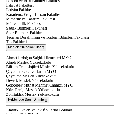
İktisadi ve İdari Bilimler Fakültesi
İlahiyat Fakültesi
İletişim Fakültesi
Karadeniz Ereğli Turizm Fakültesi
Mimarlık ve Tasarım Fakültesi
Mühendislik Fakültesi
Sağlık Bilimleri Fakültesi
Spor Bilimleri Fakültesi
Teoman Duralı İnsan ve Toplum Bilimleri Fakültesi
Tıp Fakültesi
Meslek Yüksekokulları
Ahmet Erdoğan Sağlık Hizmetleri MYO
Alaplı Meslek Yüksekokulu
Bilişim Teknolojileri Meslek Yüksekokulu
Çaycuma Gıda ve Tarım MYO
Çaycuma Meslek Yüksekokulu
Devrek Meslek Yüksekokulu
Gökçebey Mithat Mehmet Çanakçı MYO
Kdz. Ereğli Meslek Yüksekokulu
Zonguldak Meslek Yüksekokulu
Rektörlüğe Bağlı Birimler
Atatürk İlkeleri ve İnkılâp Tarihi Bölümü