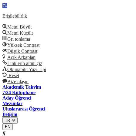
Open
toolbar
Erişilebilirlik
Metni Büyüt
Metni Küçült
Gri tonlama
Yüksek Contrast
Düşük Contrast
Açık Arkaplan
Linklerin altını çiz
Okunabilir Yazı Tipi
Reset
Bize ulaşın
Akademik Takvim
7/24 Kütüphane
Aday Öğrenci
Mezunlar
Uluslararası Öğrenci
İletişim
TR
EN