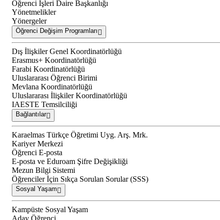
Öğrenci İşleri Daire Başkanlığı
Yönetmelikler
Yönergeler
Öğrenci Değişim Programları
Dış İlişkiler Genel Koordinatörlüğü
Erasmus+ Koordinatörlüğü
Farabi Koordinatörlüğü
Uluslararası Öğrenci Birimi
Mevlana Koordinatörlüğü
Uluslararası İlişkiler Koordinatörlüğü
IAESTE Temsilciliği
Bağlantılar
Karaelmas Türkçe Öğretimi Uyg. Arş. Mrk.
Kariyer Merkezi
Öğrenci E-posta
E-posta ve Eduroam Şifre Değişikliği
Mezun Bilgi Sistemi
Öğrenciler İçin Sıkça Sorulan Sorular (SSS)
Sosyal Yaşam
Kampüste Sosyal Yaşam
Aday Öğrenci