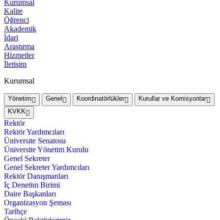
Kurumsal
Kalite
Öğrenci
Akademik
İdari
Araştırma
Hizmetler
İletişim
Kurumsal
Yönetim
Genel
Koordinatörlükler
Kurullar ve Komisyonlar
KVKK
Rektör
Rektör Yardımcıları
Üniversite Senatosu
Üniversite Yönetim Kurulu
Genel Sekreter
Genel Sekreter Yardımcıları
Rektör Danışmanları
İç Denetim Birimi
Daire Başkanları
Organizasyon Şeması
Tarihçe