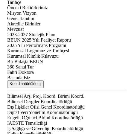
Tarihçe
Önceki Rektörlerimiz
Misyon Vizyon
Genel Tanıtım
Akredite Birimler
Mevzuat
2023-2027 Stratejik Planı
BEUN 2025 Yılı Faaliyet Raporu
2025 Yılı Performans Programı
Kurumsal Logomuz ve Tarihçesi
Kurumsal Kimlik Kılavuzu
Bir Bakışta BEUN
360 Sanal Tur
Fahri Doktora
Basında Biz
Koordinatörlükler
Bilimsel Arş. Proj. Koord. Birimi Koord.
Bilimsel Dergiler Koordinatörlüğü
Dış İlişkiler Ofisi Genel Koordinatörlüğü
Dijital Veri Yönetim Koordinatörlüğü
Engelli Öğrenci Birimi Koordinatörlüğü
IAESTE Temsilciliği
İş Sağlığı ve Güvenliği Koordinatörlüğü
Kalite Koordinatörlüğü