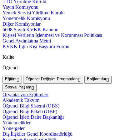
TTO Yürütme Kurulu
Yayın Komisyonu
Yemek Servisi Yürütme Kurulu
Yönetmelik Komisyonu
Diğer Komisyonlar
6698 Sayılı KVKK Kanunu
Kişisel Verilerin İşlenmesi ve Korunması Politikası
Genel Aydınlatma Metni
KVKK İlgili Kişi Başvuru Formu
Kalite
Öğrenci
Eğitim
Öğrenci Değişim Programları
Bağlantılar
Sosyal Yaşam
Oryantasyon Eğitimleri
Akademik Takvim
Öğrenci Bilgi Sistemi (OBS)
Öğrenci Bilgi Paketi (OBP)
Öğrenci İşleri Daire Başkanlığı
Yönetmelikler
Yönergeler
Dış İlişkiler Genel Koordinatörlüğü
Erasmus+ Koordinatörlüğü