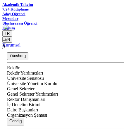
Akademik Takvim
7/24 Kütüphane
Aday Öğrenci
Mezunlar
Uluslararası Öğrenci
İletişim
TR
EN
Kurumsal
Yönetim
Rektör
Rektör Yardımcıları
Üniversite Senatosu
Üniversite Yönetim Kurulu
Genel Sekreter
Genel Sekreter Yardımcıları
Rektör Danışmanları
İç Denetim Birimi
Daire Başkanları
Organizasyon Şeması
Genel