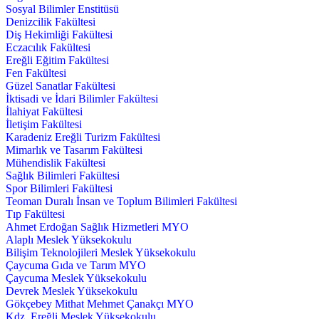
Sosyal Bilimler Enstitüsü
Denizcilik Fakültesi
Diş Hekimliği Fakültesi
Eczacılık Fakültesi
Ereğli Eğitim Fakültesi
Fen Fakültesi
Güzel Sanatlar Fakültesi
İktisadi ve İdari Bilimler Fakültesi
İlahiyat Fakültesi
İletişim Fakültesi
Karadeniz Ereğli Turizm Fakültesi
Mimarlık ve Tasarım Fakültesi
Mühendislik Fakültesi
Sağlık Bilimleri Fakültesi
Spor Bilimleri Fakültesi
Teoman Duralı İnsan ve Toplum Bilimleri Fakültesi
Tıp Fakültesi
Ahmet Erdoğan Sağlık Hizmetleri MYO
Alaplı Meslek Yüksekokulu
Bilişim Teknolojileri Meslek Yüksekokulu
Çaycuma Gıda ve Tarım MYO
Çaycuma Meslek Yüksekokulu
Devrek Meslek Yüksekokulu
Gökçebey Mithat Mehmet Çanakçı MYO
Kdz. Ereğli Meslek Yüksekokulu