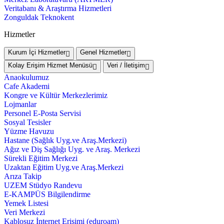
Veritabanı & Araştırma Hizmetleri
Zonguldak Teknokent
Hizmetler
Kurum İçi Hizmetler
Genel Hizmetler
Kolay Erişim Hizmet Menüsü
Veri / İletişim
Anaokulumuz
Cafe Akademi
Kongre ve Kültür Merkezlerimiz
Lojmanlar
Personel E-Posta Servisi
Sosyal Tesisler
Yüzme Havuzu
Hastane (Sağlık Uyg.ve Araş.Merkezi)
Ağız ve Diş Sağlığı Uyg. ve Araş. Merkezi
Sürekli Eğitim Merkezi
Uzaktan Eğitim Uyg.ve Araş.Merkezi
Arıza Takip
UZEM Stüdyo Randevu
E-KAMPÜS Bilgilendirme
Yemek Listesi
Veri Merkezi
Kablosuz İnternet Erişimi (eduroam)