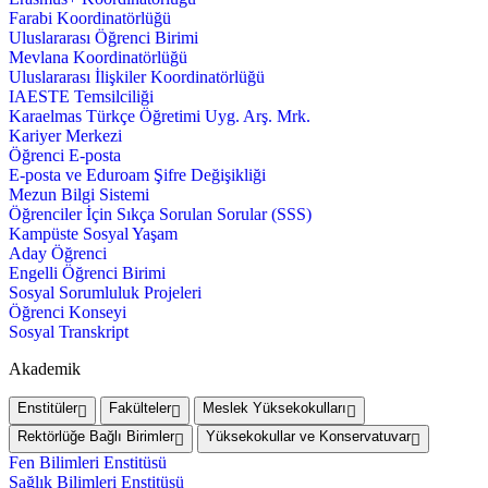
Farabi Koordinatörlüğü
Uluslararası Öğrenci Birimi
Mevlana Koordinatörlüğü
Uluslararası İlişkiler Koordinatörlüğü
IAESTE Temsilciliği
Karaelmas Türkçe Öğretimi Uyg. Arş. Mrk.
Kariyer Merkezi
Öğrenci E-posta
E-posta ve Eduroam Şifre Değişikliği
Mezun Bilgi Sistemi
Öğrenciler İçin Sıkça Sorulan Sorular (SSS)
Kampüste Sosyal Yaşam
Aday Öğrenci
Engelli Öğrenci Birimi
Sosyal Sorumluluk Projeleri
Öğrenci Konseyi
Sosyal Transkript
Akademik
Enstitüler
Fakülteler
Meslek Yüksekokulları
Rektörlüğe Bağlı Birimler
Yüksekokullar ve Konservatuvar
Fen Bilimleri Enstitüsü
Sağlık Bilimleri Enstitüsü