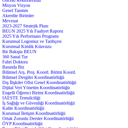
Önceki Rektörlerimiz
Misyon Vizyon
Genel Tanıtım
Akredite Birimler
Mevzuat
2023-2027 Stratejik Planı
BEUN 2025 Yılı Faaliyet Raporu
2025 Yılı Performans Programı
Kurumsal Logomuz ve Tarihçesi
Kurumsal Kimlik Kılavuzu
Bir Bakışta BEUN
360 Sanal Tur
Fahri Doktora
Basında Biz
Bilimsel Arş. Proj. Koord. Birimi Koord.
Bilimsel Dergiler Koordinatörlüğü
Dış İlişkiler Ofisi Genel Koordinatörlüğü
Dijital Veri Yönetim Koordinatörlüğü
Engelli Öğrenci Birimi Koordinatörlüğü
IAESTE Temsilciliği
İş Sağlığı ve Güvenliği Koordinatörlüğü
Kalite Koordinatörlüğü
Kurumsal İletişim Koordinatörlüğü
Ortak Zorunlu Dersler Koordinatörlüğü
ÖYP Koordinatörlüğü