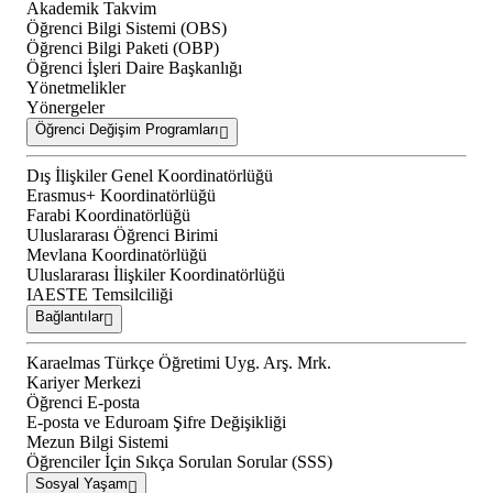
Akademik Takvim
Öğrenci Bilgi Sistemi (OBS)
Öğrenci Bilgi Paketi (OBP)
Öğrenci İşleri Daire Başkanlığı
Yönetmelikler
Yönergeler
Öğrenci Değişim Programları
Dış İlişkiler Genel Koordinatörlüğü
Erasmus+ Koordinatörlüğü
Farabi Koordinatörlüğü
Uluslararası Öğrenci Birimi
Mevlana Koordinatörlüğü
Uluslararası İlişkiler Koordinatörlüğü
IAESTE Temsilciliği
Bağlantılar
Karaelmas Türkçe Öğretimi Uyg. Arş. Mrk.
Kariyer Merkezi
Öğrenci E-posta
E-posta ve Eduroam Şifre Değişikliği
Mezun Bilgi Sistemi
Öğrenciler İçin Sıkça Sorulan Sorular (SSS)
Sosyal Yaşam