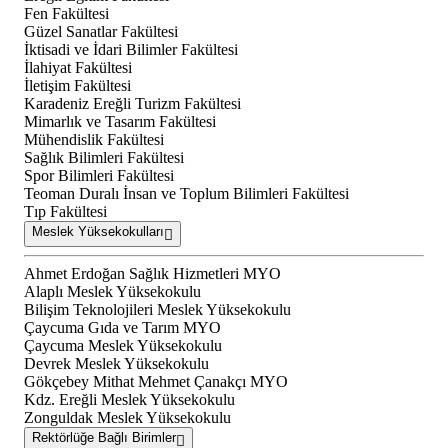
Fen Fakültesi
Güzel Sanatlar Fakültesi
İktisadi ve İdari Bilimler Fakültesi
İlahiyat Fakültesi
İletişim Fakültesi
Karadeniz Ereğli Turizm Fakültesi
Mimarlık ve Tasarım Fakültesi
Mühendislik Fakültesi
Sağlık Bilimleri Fakültesi
Spor Bilimleri Fakültesi
Teoman Duralı İnsan ve Toplum Bilimleri Fakültesi
Tıp Fakültesi
Meslek Yüksekokulları
Ahmet Erdoğan Sağlık Hizmetleri MYO
Alaplı Meslek Yüksekokulu
Bilişim Teknolojileri Meslek Yüksekokulu
Çaycuma Gıda ve Tarım MYO
Çaycuma Meslek Yüksekokulu
Devrek Meslek Yüksekokulu
Gökçebey Mithat Mehmet Çanakçı MYO
Kdz. Ereğli Meslek Yüksekokulu
Zonguldak Meslek Yüksekokulu
Rektörlüğe Bağlı Birimler