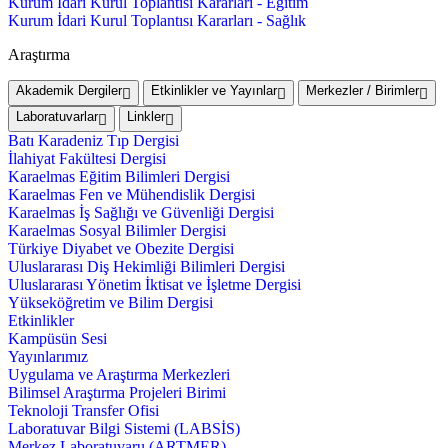
Kurum İdari Kurul Toplantısı Kararları - Eğitim
Kurum İdari Kurul Toplantısı Kararları - Sağlık
Araştırma
Akademik Dergiler
Etkinlikler ve Yayınlar
Merkezler / Birimler
Laboratuvarlar
Linkler
Batı Karadeniz Tıp Dergisi
İlahiyat Fakültesi Dergisi
Karaelmas Eğitim Bilimleri Dergisi
Karaelmas Fen ve Mühendislik Dergisi
Karaelmas İş Sağlığı ve Güvenliği Dergisi
Karaelmas Sosyal Bilimler Dergisi
Türkiye Diyabet ve Obezite Dergisi
Uluslararası Diş Hekimliği Bilimleri Dergisi
Uluslararası Yönetim İktisat ve İşletme Dergisi
Yükseköğretim ve Bilim Dergisi
Etkinlikler
Kampüsün Sesi
Yayınlarımız
Uygulama ve Araştırma Merkezleri
Bilimsel Araştırma Projeleri Birimi
Teknoloji Transfer Ofisi
Laboratuvar Bilgi Sistemi (LABSİS)
Merkez Laboratuvaru (ARTMER)