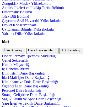
Zonguldak Meslek Yüksekokulu
Atatürk İlkeleri ve İnkılâp Tarihi Bölümü
Enformatik Bölümü
Türk Dili Bölümü
Çaycuma Sivil Havacılık Yüksekokulu
Devlet Konservatuvarı
Uygulamalı Bilimler Yüksekokulu
Yabancı Diller Yüksekokulu
İdari
İdari Birimler
Daire Başkanlıkları
KİK Kararları
Döner Sermaye İşletmesi Müdürlüğü
Genel Sekreterlik
Hukuk Müşavirliği
İç Denetim Birimi
Bilgi İşlem Daire Başkanlığı
İdari Mali İşler Daire Başkanlığı
Kütüphane ve Dok. Daire Başkanlığı
Öğrenci İşleri Daire Başkanlığı
Personel Daire Başkanlığı
Strateji Geliştirme Daire Başkanlığı
Sağlık Kültür ve Spor Daire Başkanlığı
Yapı İşleri ve Teknik Daire Başkanlığı