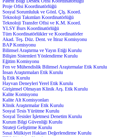
Patent Bilgi Destek Ofisi Koordinatörlüğü
Proje Ofisi Koordinatörlüğü
Sosyal Sorumluluk ve Gönl. Çlş. Koord.
Teknoloji Takımları Koordinatörlüğü
Teknoloji Transfer Ofisi ve K.M. Koord.
YLSY Burs Koordinatörlüğü
Tüm Koordinatörlükler ve Koordinatörler
Akad. Teş. Düz. Dent. ve İtiraz Komisyonu
BAP Komisyonu
Bilimsel Araştırma ve Yayın Etiği Kurulu
Bilişim Sistemleri Yönlendirme Kurulu
Eğitim Komisyonu
Fen ve Mühendislik Bilimsel Araştırmalar Etik Kurulu
İnsan Araştırmaları Etik Kurulu
İş Etik Kurulu
Hayvan Deneyleri Yerel Etik Kurulu
Girişimsel Olmayan Klinik Arş. Etik Kurulu
Kalite Komisyonu
Kalite Alt Komisyonları
Klinik Araştırmalar Etik Kurulu
Sosyal Tesis Yürütme Kurulu
Sosyal Tesisler İşletmesi Denetim Kurulu
Kurum Bilgi Güvenliği Kurulu
Strateji Geliştirme Kurulu
Sınai Mülkiyet Hakları Değerlendirme Kurulu