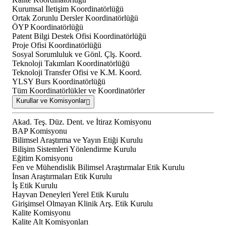
Kurumsal İletişim Koordinatörlüğü
Ortak Zorunlu Dersler Koordinatörlüğü
ÖYP Koordinatörlüğü
Patent Bilgi Destek Ofisi Koordinatörlüğü
Proje Ofisi Koordinatörlüğü
Sosyal Sorumluluk ve Gönl. Çlş. Koord.
Teknoloji Takımları Koordinatörlüğü
Teknoloji Transfer Ofisi ve K.M. Koord.
YLSY Burs Koordinatörlüğü
Tüm Koordinatörlükler ve Koordinatörler
Kurullar ve Komisyonlar
Akad. Teş. Düz. Dent. ve İtiraz Komisyonu
BAP Komisyonu
Bilimsel Araştırma ve Yayın Etiği Kurulu
Bilişim Sistemleri Yönlendirme Kurulu
Eğitim Komisyonu
Fen ve Mühendislik Bilimsel Araştırmalar Etik Kurulu
İnsan Araştırmaları Etik Kurulu
İş Etik Kurulu
Hayvan Deneyleri Yerel Etik Kurulu
Girişimsel Olmayan Klinik Arş. Etik Kurulu
Kalite Komisyonu
Kalite Alt Komisyonları