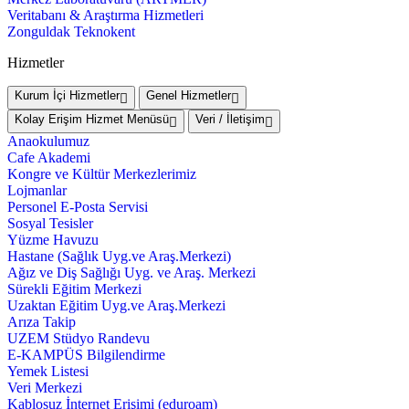
Veritabanı & Araştırma Hizmetleri
Zonguldak Teknokent
Hizmetler
Kurum İçi Hizmetler
Genel Hizmetler
Kolay Erişim Hizmet Menüsü
Veri / İletişim
Anaokulumuz
Cafe Akademi
Kongre ve Kültür Merkezlerimiz
Lojmanlar
Personel E-Posta Servisi
Sosyal Tesisler
Yüzme Havuzu
Hastane (Sağlık Uyg.ve Araş.Merkezi)
Ağız ve Diş Sağlığı Uyg. ve Araş. Merkezi
Sürekli Eğitim Merkezi
Uzaktan Eğitim Uyg.ve Araş.Merkezi
Arıza Takip
UZEM Stüdyo Randevu
E-KAMPÜS Bilgilendirme
Yemek Listesi
Veri Merkezi
Kablosuz İnternet Erişimi (eduroam)