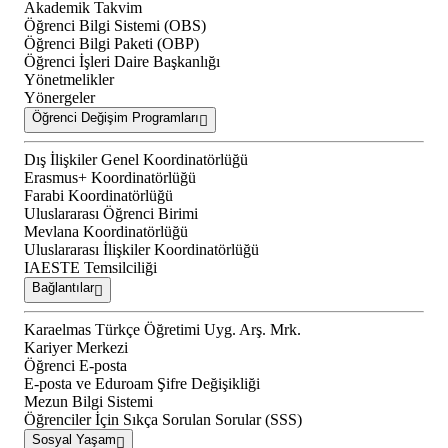
Akademik Takvim
Öğrenci Bilgi Sistemi (OBS)
Öğrenci Bilgi Paketi (OBP)
Öğrenci İşleri Daire Başkanlığı
Yönetmelikler
Yönergeler
Öğrenci Değişim Programları
Dış İlişkiler Genel Koordinatörlüğü
Erasmus+ Koordinatörlüğü
Farabi Koordinatörlüğü
Uluslararası Öğrenci Birimi
Mevlana Koordinatörlüğü
Uluslararası İlişkiler Koordinatörlüğü
IAESTE Temsilciliği
Bağlantılar
Karaelmas Türkçe Öğretimi Uyg. Arş. Mrk.
Kariyer Merkezi
Öğrenci E-posta
E-posta ve Eduroam Şifre Değişikliği
Mezun Bilgi Sistemi
Öğrenciler İçin Sıkça Sorulan Sorular (SSS)
Sosyal Yaşam