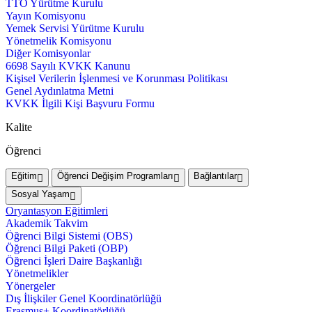
TTO Yürütme Kurulu
Yayın Komisyonu
Yemek Servisi Yürütme Kurulu
Yönetmelik Komisyonu
Diğer Komisyonlar
6698 Sayılı KVKK Kanunu
Kişisel Verilerin İşlenmesi ve Korunması Politikası
Genel Aydınlatma Metni
KVKK İlgili Kişi Başvuru Formu
Kalite
Öğrenci
Eğitim
Öğrenci Değişim Programları
Bağlantılar
Sosyal Yaşam
Oryantasyon Eğitimleri
Akademik Takvim
Öğrenci Bilgi Sistemi (OBS)
Öğrenci Bilgi Paketi (OBP)
Öğrenci İşleri Daire Başkanlığı
Yönetmelikler
Yönergeler
Dış İlişkiler Genel Koordinatörlüğü
Erasmus+ Koordinatörlüğü