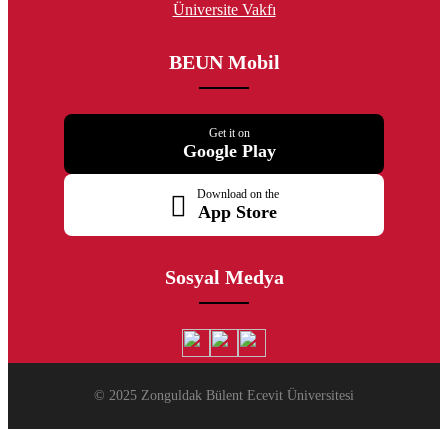
Üniversite Vakfı
BEUN Mobil
Get it on
Google Play
Download on the
App Store
Sosyal Medya
© 2025 Zonguldak Bülent Ecevit Üniversitesi