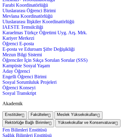
Farabi Koordinatörlüğü
Uluslararası Öğrenci Birimi
Mevlana Koordinatörlüğü
Uluslararası İlişkiler Koordinatörlüğü
IAESTE Temsilciliği
Karaelmas Türkçe Öğretimi Uyg. Arş. Mrk.
Kariyer Merkezi
Öğrenci E-posta
E-posta ve Eduroam Şifre Değişikliği
Mezun Bilgi Sistemi
Öğrenciler İçin Sıkça Sorulan Sorular (SSS)
Kampüste Sosyal Yaşam
Aday Öğrenci
Engelli Öğrenci Birimi
Sosyal Sorumluluk Projeleri
Öğrenci Konseyi
Sosyal Transkript
Akademik
Enstitüler
Fakülteler
Meslek Yüksekokulları
Rektörlüğe Bağlı Birimler
Yüksekokullar ve Konservatuvar
Fen Bilimleri Enstitüsü
Sağlık Bilimleri Enstitüsü