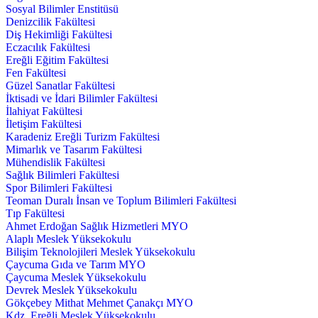
Sosyal Bilimler Enstitüsü
Denizcilik Fakültesi
Diş Hekimliği Fakültesi
Eczacılık Fakültesi
Ereğli Eğitim Fakültesi
Fen Fakültesi
Güzel Sanatlar Fakültesi
İktisadi ve İdari Bilimler Fakültesi
İlahiyat Fakültesi
İletişim Fakültesi
Karadeniz Ereğli Turizm Fakültesi
Mimarlık ve Tasarım Fakültesi
Mühendislik Fakültesi
Sağlık Bilimleri Fakültesi
Spor Bilimleri Fakültesi
Teoman Duralı İnsan ve Toplum Bilimleri Fakültesi
Tıp Fakültesi
Ahmet Erdoğan Sağlık Hizmetleri MYO
Alaplı Meslek Yüksekokulu
Bilişim Teknolojileri Meslek Yüksekokulu
Çaycuma Gıda ve Tarım MYO
Çaycuma Meslek Yüksekokulu
Devrek Meslek Yüksekokulu
Gökçebey Mithat Mehmet Çanakçı MYO
Kdz. Ereğli Meslek Yüksekokulu