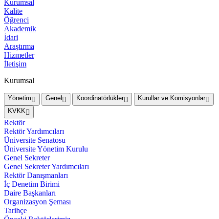
Kurumsal
Kalite
Öğrenci
Akademik
İdari
Araştırma
Hizmetler
İletişim
Kurumsal
Yönetim
Genel
Koordinatörlükler
Kurullar ve Komisyonlar
KVKK
Rektör
Rektör Yardımcıları
Üniversite Senatosu
Üniversite Yönetim Kurulu
Genel Sekreter
Genel Sekreter Yardımcıları
Rektör Danışmanları
İç Denetim Birimi
Daire Başkanları
Organizasyon Şeması
Tarihçe