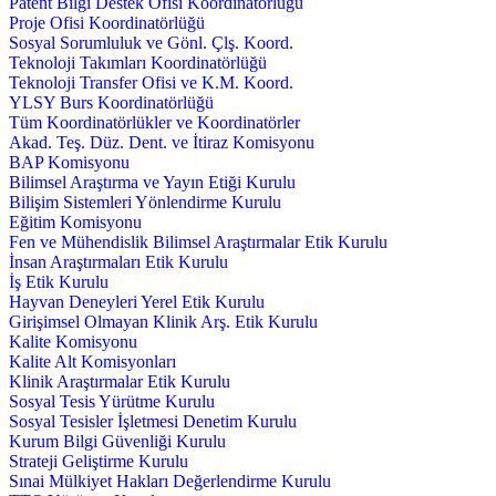
Patent Bilgi Destek Ofisi Koordinatörlüğü
Proje Ofisi Koordinatörlüğü
Sosyal Sorumluluk ve Gönl. Çlş. Koord.
Teknoloji Takımları Koordinatörlüğü
Teknoloji Transfer Ofisi ve K.M. Koord.
YLSY Burs Koordinatörlüğü
Tüm Koordinatörlükler ve Koordinatörler
Akad. Teş. Düz. Dent. ve İtiraz Komisyonu
BAP Komisyonu
Bilimsel Araştırma ve Yayın Etiği Kurulu
Bilişim Sistemleri Yönlendirme Kurulu
Eğitim Komisyonu
Fen ve Mühendislik Bilimsel Araştırmalar Etik Kurulu
İnsan Araştırmaları Etik Kurulu
İş Etik Kurulu
Hayvan Deneyleri Yerel Etik Kurulu
Girişimsel Olmayan Klinik Arş. Etik Kurulu
Kalite Komisyonu
Kalite Alt Komisyonları
Klinik Araştırmalar Etik Kurulu
Sosyal Tesis Yürütme Kurulu
Sosyal Tesisler İşletmesi Denetim Kurulu
Kurum Bilgi Güvenliği Kurulu
Strateji Geliştirme Kurulu
Sınai Mülkiyet Hakları Değerlendirme Kurulu