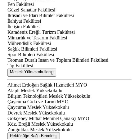
Fen Fakültesi
Güzel Sanatlar Fakültesi
İktisadi ve İdari Bilimler Fakültesi
İlahiyat Fakültesi
İletişim Fakültesi
Karadeniz Ereğli Turizm Fakültesi
Mimarlık ve Tasarım Fakültesi
Mühendislik Fakültesi
Sağlık Bilimleri Fakültesi
Spor Bilimleri Fakültesi
Teoman Duralı İnsan ve Toplum Bilimleri Fakültesi
Tıp Fakültesi
Meslek Yüksekokulları
Ahmet Erdoğan Sağlık Hizmetleri MYO
Alaplı Meslek Yüksekokulu
Bilişim Teknolojileri Meslek Yüksekokulu
Çaycuma Gıda ve Tarım MYO
Çaycuma Meslek Yüksekokulu
Devrek Meslek Yüksekokulu
Gökçebey Mithat Mehmet Çanakçı MYO
Kdz. Ereğli Meslek Yüksekokulu
Zonguldak Meslek Yüksekokulu
Rektörlüğe Bağlı Birimler