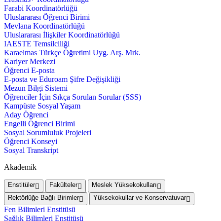
Farabi Koordinatörlüğü
Uluslararası Öğrenci Birimi
Mevlana Koordinatörlüğü
Uluslararası İlişkiler Koordinatörlüğü
IAESTE Temsilciliği
Karaelmas Türkçe Öğretimi Uyg. Arş. Mrk.
Kariyer Merkezi
Öğrenci E-posta
E-posta ve Eduroam Şifre Değişikliği
Mezun Bilgi Sistemi
Öğrenciler İçin Sıkça Sorulan Sorular (SSS)
Kampüste Sosyal Yaşam
Aday Öğrenci
Engelli Öğrenci Birimi
Sosyal Sorumluluk Projeleri
Öğrenci Konseyi
Sosyal Transkript
Akademik
Enstitüler
Fakülteler
Meslek Yüksekokulları
Rektörlüğe Bağlı Birimler
Yüksekokullar ve Konservatuvar
Fen Bilimleri Enstitüsü
Sağlık Bilimleri Enstitüsü