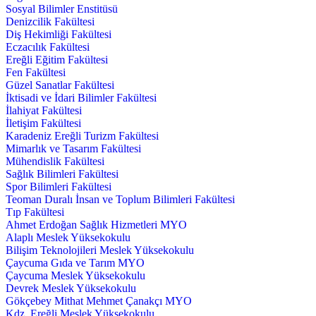
Sosyal Bilimler Enstitüsü
Denizcilik Fakültesi
Diş Hekimliği Fakültesi
Eczacılık Fakültesi
Ereğli Eğitim Fakültesi
Fen Fakültesi
Güzel Sanatlar Fakültesi
İktisadi ve İdari Bilimler Fakültesi
İlahiyat Fakültesi
İletişim Fakültesi
Karadeniz Ereğli Turizm Fakültesi
Mimarlık ve Tasarım Fakültesi
Mühendislik Fakültesi
Sağlık Bilimleri Fakültesi
Spor Bilimleri Fakültesi
Teoman Duralı İnsan ve Toplum Bilimleri Fakültesi
Tıp Fakültesi
Ahmet Erdoğan Sağlık Hizmetleri MYO
Alaplı Meslek Yüksekokulu
Bilişim Teknolojileri Meslek Yüksekokulu
Çaycuma Gıda ve Tarım MYO
Çaycuma Meslek Yüksekokulu
Devrek Meslek Yüksekokulu
Gökçebey Mithat Mehmet Çanakçı MYO
Kdz. Ereğli Meslek Yüksekokulu