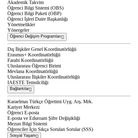
Akademik Takvim
Öğrenci Bilgi Sistemi (OBS)
Öğrenci Bilgi Paketi (OBP)
Öğrenci İşleri Daire Başkanlığı
Yönetmelikler
Yönergeler
Öğrenci Değişim Programları
Dış İlişkiler Genel Koordinatörlüğü
Erasmus+ Koordinatörlüğü
Farabi Koordinatörlüğü
Uluslararası Öğrenci Birimi
Mevlana Koordinatörlüğü
Uluslararası İlişkiler Koordinatörlüğü
IAESTE Temsilciliği
Bağlantılar
Karaelmas Türkçe Öğretimi Uyg. Arş. Mrk.
Kariyer Merkezi
Öğrenci E-posta
E-posta ve Eduroam Şifre Değişikliği
Mezun Bilgi Sistemi
Öğrenciler İçin Sıkça Sorulan Sorular (SSS)
Sosyal Yaşam