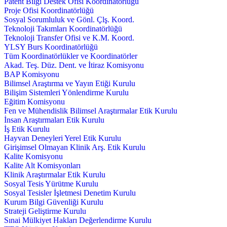
Patent Bilgi Destek Ofisi Koordinatörlüğü
Proje Ofisi Koordinatörlüğü
Sosyal Sorumluluk ve Gönl. Çlş. Koord.
Teknoloji Takımları Koordinatörlüğü
Teknoloji Transfer Ofisi ve K.M. Koord.
YLSY Burs Koordinatörlüğü
Tüm Koordinatörlükler ve Koordinatörler
Akad. Teş. Düz. Dent. ve İtiraz Komisyonu
BAP Komisyonu
Bilimsel Araştırma ve Yayın Etiği Kurulu
Bilişim Sistemleri Yönlendirme Kurulu
Eğitim Komisyonu
Fen ve Mühendislik Bilimsel Araştırmalar Etik Kurulu
İnsan Araştırmaları Etik Kurulu
İş Etik Kurulu
Hayvan Deneyleri Yerel Etik Kurulu
Girişimsel Olmayan Klinik Arş. Etik Kurulu
Kalite Komisyonu
Kalite Alt Komisyonları
Klinik Araştırmalar Etik Kurulu
Sosyal Tesis Yürütme Kurulu
Sosyal Tesisler İşletmesi Denetim Kurulu
Kurum Bilgi Güvenliği Kurulu
Strateji Geliştirme Kurulu
Sınai Mülkiyet Hakları Değerlendirme Kurulu