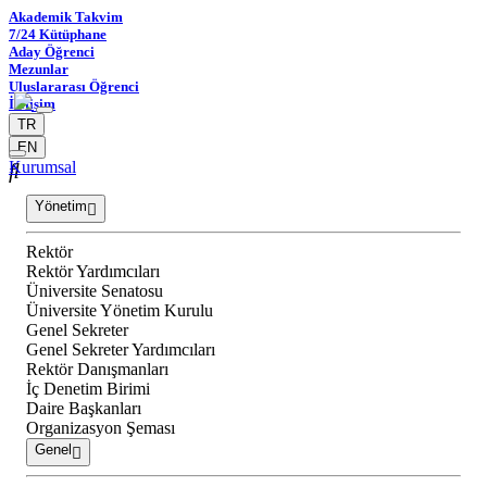
Akademik Takvim
7/24 Kütüphane
Aday Öğrenci
Mezunlar
Uluslararası Öğrenci
İletişim
TR
EN
Kurumsal
Yönetim
Rektör
Rektör Yardımcıları
Üniversite Senatosu
Üniversite Yönetim Kurulu
Genel Sekreter
Genel Sekreter Yardımcıları
Rektör Danışmanları
İç Denetim Birimi
Daire Başkanları
Organizasyon Şeması
Genel