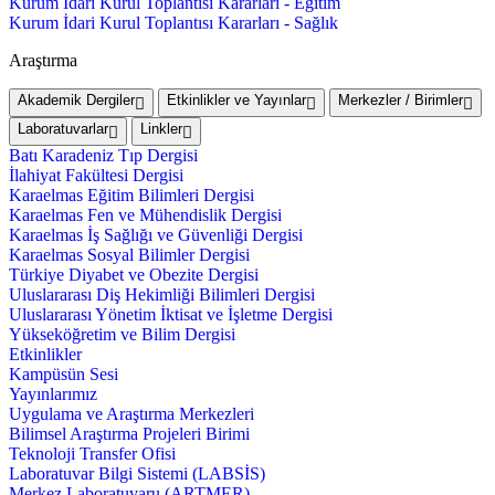
Kurum İdari Kurul Toplantısı Kararları - Eğitim
Kurum İdari Kurul Toplantısı Kararları - Sağlık
Araştırma
Akademik Dergiler
Etkinlikler ve Yayınlar
Merkezler / Birimler
Laboratuvarlar
Linkler
Batı Karadeniz Tıp Dergisi
İlahiyat Fakültesi Dergisi
Karaelmas Eğitim Bilimleri Dergisi
Karaelmas Fen ve Mühendislik Dergisi
Karaelmas İş Sağlığı ve Güvenliği Dergisi
Karaelmas Sosyal Bilimler Dergisi
Türkiye Diyabet ve Obezite Dergisi
Uluslararası Diş Hekimliği Bilimleri Dergisi
Uluslararası Yönetim İktisat ve İşletme Dergisi
Yükseköğretim ve Bilim Dergisi
Etkinlikler
Kampüsün Sesi
Yayınlarımız
Uygulama ve Araştırma Merkezleri
Bilimsel Araştırma Projeleri Birimi
Teknoloji Transfer Ofisi
Laboratuvar Bilgi Sistemi (LABSİS)
Merkez Laboratuvaru (ARTMER)