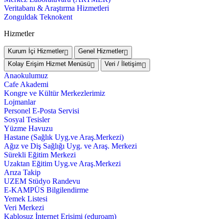
Veritabanı & Araştırma Hizmetleri
Zonguldak Teknokent
Hizmetler
Kurum İçi Hizmetler
Genel Hizmetler
Kolay Erişim Hizmet Menüsü
Veri / İletişim
Anaokulumuz
Cafe Akademi
Kongre ve Kültür Merkezlerimiz
Lojmanlar
Personel E-Posta Servisi
Sosyal Tesisler
Yüzme Havuzu
Hastane (Sağlık Uyg.ve Araş.Merkezi)
Ağız ve Diş Sağlığı Uyg. ve Araş. Merkezi
Sürekli Eğitim Merkezi
Uzaktan Eğitim Uyg.ve Araş.Merkezi
Arıza Takip
UZEM Stüdyo Randevu
E-KAMPÜS Bilgilendirme
Yemek Listesi
Veri Merkezi
Kablosuz İnternet Erişimi (eduroam)