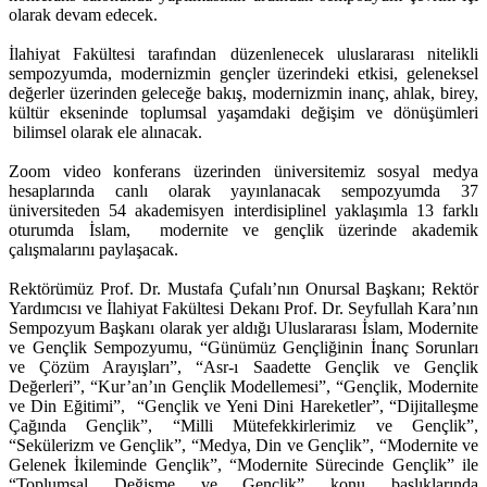
olarak devam edecek.
İlahiyat Fakültesi tarafından düzenlenecek uluslararası nitelikli
sempozyumda, modernizmin gençler üzerindeki etkisi, geleneksel
değerler üzerinden geleceğe bakış, modernizmin inanç, ahlak, birey,
kültür ekseninde toplumsal yaşamdaki değişim ve dönüşümleri
bilimsel olarak ele alınacak.
Zoom video konferans üzerinden üniversitemiz sosyal medya
hesaplarında canlı olarak yayınlanacak sempozyumda 37
üniversiteden 54 akademisyen interdisiplinel yaklaşımla 13 farklı
oturumda İslam, modernite ve gençlik üzerinde akademik
çalışmalarını paylaşacak.
Rektörümüz Prof. Dr. Mustafa Çufalı’nın Onursal Başkanı; Rektör
Yardımcısı ve İlahiyat Fakültesi Dekanı Prof. Dr. Seyfullah Kara’nın
Sempozyum Başkanı olarak yer aldığı Uluslararası İslam, Modernite
ve Gençlik Sempozyumu, “Günümüz Gençliğinin İnanç Sorunları
ve Çözüm Arayışları”, “Asr-ı Saadette Gençlik ve Gençlik
Değerleri”, “Kur’an’ın Gençlik Modellemesi”, “Gençlik, Modernite
ve Din Eğitimi”, “Gençlik ve Yeni Dini Hareketler”, “Dijitalleşme
Çağında Gençlik”, “Milli Mütefekkirlerimiz ve Gençlik”,
“Sekülerizm ve Gençlik”, “Medya, Din ve Gençlik”, “Modernite ve
Gelenek İkileminde Gençlik”, “Modernite Sürecinde Gençlik” ile
“Toplumsal Değişme ve Gençlik” konu başlıklarında