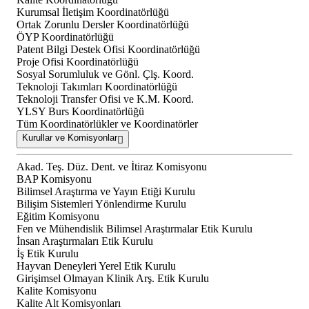
Kurumsal İletişim Koordinatörlüğü
Ortak Zorunlu Dersler Koordinatörlüğü
ÖYP Koordinatörlüğü
Patent Bilgi Destek Ofisi Koordinatörlüğü
Proje Ofisi Koordinatörlüğü
Sosyal Sorumluluk ve Gönl. Çlş. Koord.
Teknoloji Takımları Koordinatörlüğü
Teknoloji Transfer Ofisi ve K.M. Koord.
YLSY Burs Koordinatörlüğü
Tüm Koordinatörlükler ve Koordinatörler
Kurullar ve Komisyonlar
Akad. Teş. Düz. Dent. ve İtiraz Komisyonu
BAP Komisyonu
Bilimsel Araştırma ve Yayın Etiği Kurulu
Bilişim Sistemleri Yönlendirme Kurulu
Eğitim Komisyonu
Fen ve Mühendislik Bilimsel Araştırmalar Etik Kurulu
İnsan Araştırmaları Etik Kurulu
İş Etik Kurulu
Hayvan Deneyleri Yerel Etik Kurulu
Girişimsel Olmayan Klinik Arş. Etik Kurulu
Kalite Komisyonu
Kalite Alt Komisyonları