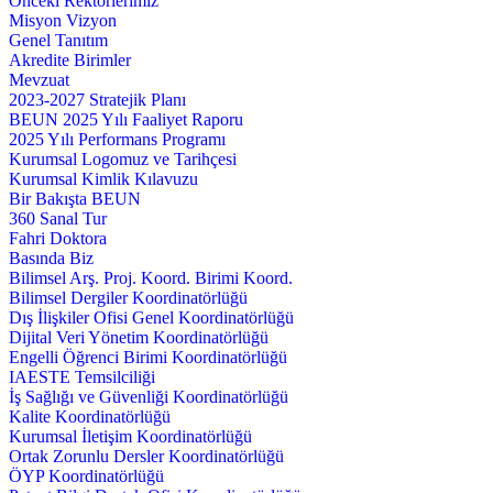
Önceki Rektörlerimiz
Misyon Vizyon
Genel Tanıtım
Akredite Birimler
Mevzuat
2023-2027 Stratejik Planı
BEUN 2025 Yılı Faaliyet Raporu
2025 Yılı Performans Programı
Kurumsal Logomuz ve Tarihçesi
Kurumsal Kimlik Kılavuzu
Bir Bakışta BEUN
360 Sanal Tur
Fahri Doktora
Basında Biz
Bilimsel Arş. Proj. Koord. Birimi Koord.
Bilimsel Dergiler Koordinatörlüğü
Dış İlişkiler Ofisi Genel Koordinatörlüğü
Dijital Veri Yönetim Koordinatörlüğü
Engelli Öğrenci Birimi Koordinatörlüğü
IAESTE Temsilciliği
İş Sağlığı ve Güvenliği Koordinatörlüğü
Kalite Koordinatörlüğü
Kurumsal İletişim Koordinatörlüğü
Ortak Zorunlu Dersler Koordinatörlüğü
ÖYP Koordinatörlüğü