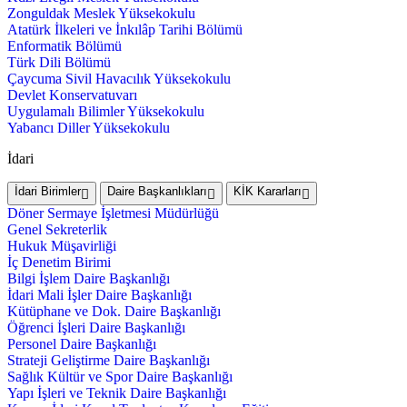
Zonguldak Meslek Yüksekokulu
Atatürk İlkeleri ve İnkılâp Tarihi Bölümü
Enformatik Bölümü
Türk Dili Bölümü
Çaycuma Sivil Havacılık Yüksekokulu
Devlet Konservatuvarı
Uygulamalı Bilimler Yüksekokulu
Yabancı Diller Yüksekokulu
İdari
İdari Birimler
Daire Başkanlıkları
KİK Kararları
Döner Sermaye İşletmesi Müdürlüğü
Genel Sekreterlik
Hukuk Müşavirliği
İç Denetim Birimi
Bilgi İşlem Daire Başkanlığı
İdari Mali İşler Daire Başkanlığı
Kütüphane ve Dok. Daire Başkanlığı
Öğrenci İşleri Daire Başkanlığı
Personel Daire Başkanlığı
Strateji Geliştirme Daire Başkanlığı
Sağlık Kültür ve Spor Daire Başkanlığı
Yapı İşleri ve Teknik Daire Başkanlığı