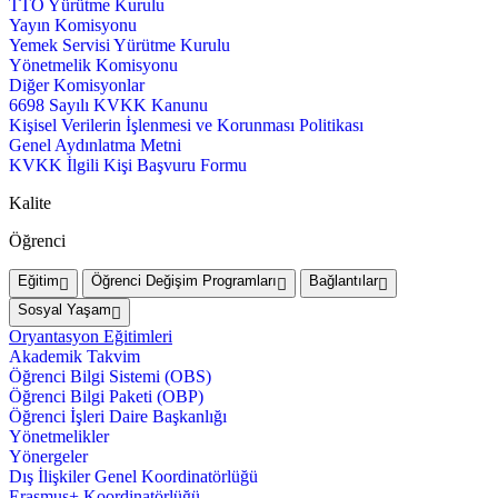
TTO Yürütme Kurulu
Yayın Komisyonu
Yemek Servisi Yürütme Kurulu
Yönetmelik Komisyonu
Diğer Komisyonlar
6698 Sayılı KVKK Kanunu
Kişisel Verilerin İşlenmesi ve Korunması Politikası
Genel Aydınlatma Metni
KVKK İlgili Kişi Başvuru Formu
Kalite
Öğrenci
Eğitim
Öğrenci Değişim Programları
Bağlantılar
Sosyal Yaşam
Oryantasyon Eğitimleri
Akademik Takvim
Öğrenci Bilgi Sistemi (OBS)
Öğrenci Bilgi Paketi (OBP)
Öğrenci İşleri Daire Başkanlığı
Yönetmelikler
Yönergeler
Dış İlişkiler Genel Koordinatörlüğü
Erasmus+ Koordinatörlüğü