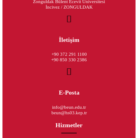
Zonguldak Bülent Ecevit Üniversitesi
İncivez / ZONGULDAK
İletişim
+90 372 291 1100
+90 850 330 2386
E-Posta
info@beun.edu.tr
beun@hs03.kep.tr
Hizmetler