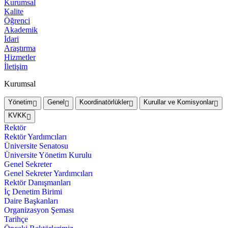
Kurumsal
Kalite
Öğrenci
Akademik
İdari
Araştırma
Hizmetler
İletişim
Kurumsal
Yönetim
Genel
Koordinatörlükler
Kurullar ve Komisyonlar
KVKK
Rektör
Rektör Yardımcıları
Üniversite Senatosu
Üniversite Yönetim Kurulu
Genel Sekreter
Genel Sekreter Yardımcıları
Rektör Danışmanları
İç Denetim Birimi
Daire Başkanları
Organizasyon Şeması
Tarihçe