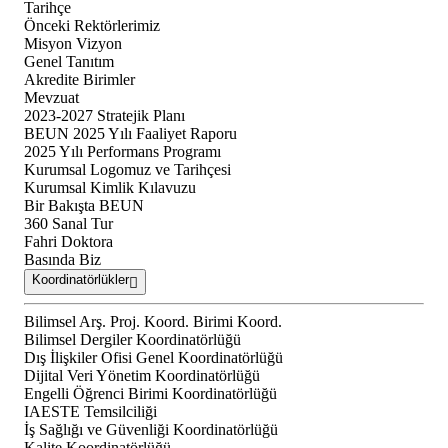
Tarihçe
Önceki Rektörlerimiz
Misyon Vizyon
Genel Tanıtım
Akredite Birimler
Mevzuat
2023-2027 Stratejik Planı
BEUN 2025 Yılı Faaliyet Raporu
2025 Yılı Performans Programı
Kurumsal Logomuz ve Tarihçesi
Kurumsal Kimlik Kılavuzu
Bir Bakışta BEUN
360 Sanal Tur
Fahri Doktora
Basında Biz
Koordinatörlükler
Bilimsel Arş. Proj. Koord. Birimi Koord.
Bilimsel Dergiler Koordinatörlüğü
Dış İlişkiler Ofisi Genel Koordinatörlüğü
Dijital Veri Yönetim Koordinatörlüğü
Engelli Öğrenci Birimi Koordinatörlüğü
IAESTE Temsilciliği
İş Sağlığı ve Güvenliği Koordinatörlüğü
Kalite Koordinatörlüğü