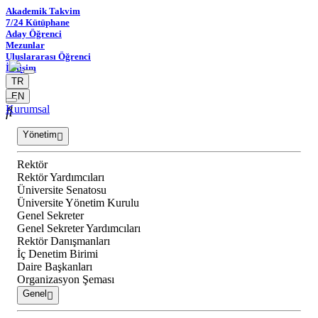
Akademik Takvim
7/24 Kütüphane
Aday Öğrenci
Mezunlar
Uluslararası Öğrenci
İletişim
TR
EN
Kurumsal
Yönetim
Rektör
Rektör Yardımcıları
Üniversite Senatosu
Üniversite Yönetim Kurulu
Genel Sekreter
Genel Sekreter Yardımcıları
Rektör Danışmanları
İç Denetim Birimi
Daire Başkanları
Organizasyon Şeması
Genel