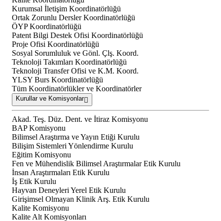
Kurumsal İletişim Koordinatörlüğü
Ortak Zorunlu Dersler Koordinatörlüğü
ÖYP Koordinatörlüğü
Patent Bilgi Destek Ofisi Koordinatörlüğü
Proje Ofisi Koordinatörlüğü
Sosyal Sorumluluk ve Gönl. Çlş. Koord.
Teknoloji Takımları Koordinatörlüğü
Teknoloji Transfer Ofisi ve K.M. Koord.
YLSY Burs Koordinatörlüğü
Tüm Koordinatörlükler ve Koordinatörler
Kurullar ve Komisyonlar
Akad. Teş. Düz. Dent. ve İtiraz Komisyonu
BAP Komisyonu
Bilimsel Araştırma ve Yayın Etiği Kurulu
Bilişim Sistemleri Yönlendirme Kurulu
Eğitim Komisyonu
Fen ve Mühendislik Bilimsel Araştırmalar Etik Kurulu
İnsan Araştırmaları Etik Kurulu
İş Etik Kurulu
Hayvan Deneyleri Yerel Etik Kurulu
Girişimsel Olmayan Klinik Arş. Etik Kurulu
Kalite Komisyonu
Kalite Alt Komisyonları