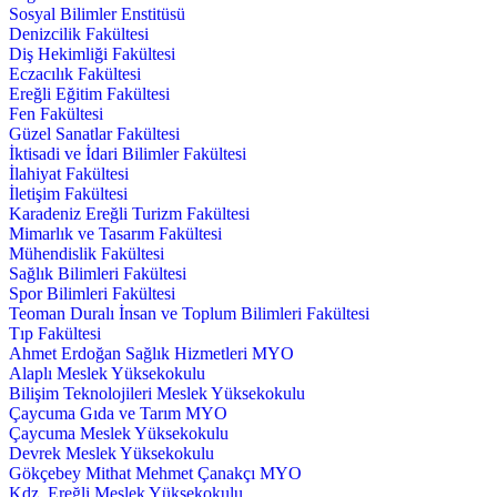
Sosyal Bilimler Enstitüsü
Denizcilik Fakültesi
Diş Hekimliği Fakültesi
Eczacılık Fakültesi
Ereğli Eğitim Fakültesi
Fen Fakültesi
Güzel Sanatlar Fakültesi
İktisadi ve İdari Bilimler Fakültesi
İlahiyat Fakültesi
İletişim Fakültesi
Karadeniz Ereğli Turizm Fakültesi
Mimarlık ve Tasarım Fakültesi
Mühendislik Fakültesi
Sağlık Bilimleri Fakültesi
Spor Bilimleri Fakültesi
Teoman Duralı İnsan ve Toplum Bilimleri Fakültesi
Tıp Fakültesi
Ahmet Erdoğan Sağlık Hizmetleri MYO
Alaplı Meslek Yüksekokulu
Bilişim Teknolojileri Meslek Yüksekokulu
Çaycuma Gıda ve Tarım MYO
Çaycuma Meslek Yüksekokulu
Devrek Meslek Yüksekokulu
Gökçebey Mithat Mehmet Çanakçı MYO
Kdz. Ereğli Meslek Yüksekokulu