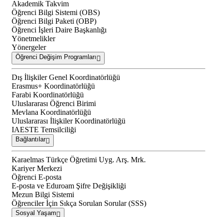
Akademik Takvim
Öğrenci Bilgi Sistemi (OBS)
Öğrenci Bilgi Paketi (OBP)
Öğrenci İşleri Daire Başkanlığı
Yönetmelikler
Yönergeler
Öğrenci Değişim Programları
Dış İlişkiler Genel Koordinatörlüğü
Erasmus+ Koordinatörlüğü
Farabi Koordinatörlüğü
Uluslararası Öğrenci Birimi
Mevlana Koordinatörlüğü
Uluslararası İlişkiler Koordinatörlüğü
IAESTE Temsilciliği
Bağlantılar
Karaelmas Türkçe Öğretimi Uyg. Arş. Mrk.
Kariyer Merkezi
Öğrenci E-posta
E-posta ve Eduroam Şifre Değişikliği
Mezun Bilgi Sistemi
Öğrenciler İçin Sıkça Sorulan Sorular (SSS)
Sosyal Yaşam