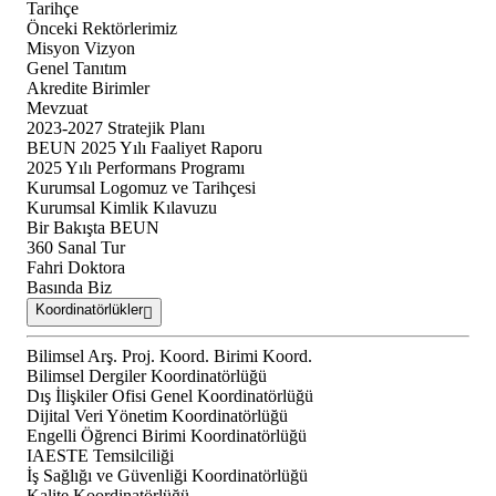
Tarihçe
Önceki Rektörlerimiz
Misyon Vizyon
Genel Tanıtım
Akredite Birimler
Mevzuat
2023-2027 Stratejik Planı
BEUN 2025 Yılı Faaliyet Raporu
2025 Yılı Performans Programı
Kurumsal Logomuz ve Tarihçesi
Kurumsal Kimlik Kılavuzu
Bir Bakışta BEUN
360 Sanal Tur
Fahri Doktora
Basında Biz
Koordinatörlükler
Bilimsel Arş. Proj. Koord. Birimi Koord.
Bilimsel Dergiler Koordinatörlüğü
Dış İlişkiler Ofisi Genel Koordinatörlüğü
Dijital Veri Yönetim Koordinatörlüğü
Engelli Öğrenci Birimi Koordinatörlüğü
IAESTE Temsilciliği
İş Sağlığı ve Güvenliği Koordinatörlüğü
Kalite Koordinatörlüğü