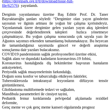
(
https://dergipark.org.tr/tr/download/issue-full-
file/62576
) yayınlandı.
Derginin yayınlanması üzerine Baş Editör Prof. Dr. Taner
Bayraktaroğlu şunları söyledi: “Dergimize olan yayın gönderim
sayısının ve ilginin artması ile yoğun bir çalışma içerisindeyiz.
Yayınlanmak üzere dergimize gelen yazıları yayın akış işlemleri
çerçevesinde değerlendirerek talepleri hızlıca yönetmeye
çalışmaktayız. Bu yoğun çalışma sonucunda çok sayıda yazı ile
Ağustos sayımızı erkenden tamamlamış bulunmaktayız. Bu heyecan
ile tamamladığımız sayımızda güncel ve değerli araştırma
sonuçlarına dair yazıları bulacaksınız.
COVID19 pandemisinin sağlık profesyonelleri üzerine etkisi,
Sağlık alanı ve dışındaki kadınların koronavirus-19 fobisi,
Koronavirus hastalığında diş hekimlerine başvuran hastaların
anksiyeteleri,
Periyodik sağlık muayenelerinin farkındalığı,
Doğum sonu konfor ve taburculuğu etkileyen faktörler,
Tuberosklerozda intrakranyal lezyonların difüzyon tensör
görüntülemesi,
Glioblastoma multiformede tedavi ve sağkalım,
Mandibula parametreleri ile cinsiyet tayini,
Pediatrik femur kırıklarında pelvipedal alçılamada rezidüel
deformite,
Genç meme ve çok genç meme kanseri olgularında prognoz