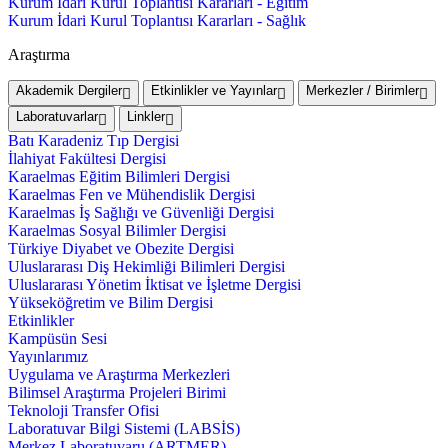
Kurum İdari Kurul Toplantısı Kararları - Eğitim
Kurum İdari Kurul Toplantısı Kararları - Sağlık
Araştırma
Akademik Dergiler
Etkinlikler ve Yayınlar
Merkezler / Birimler
Laboratuvarlar
Linkler
Batı Karadeniz Tıp Dergisi
İlahiyat Fakültesi Dergisi
Karaelmas Eğitim Bilimleri Dergisi
Karaelmas Fen ve Mühendislik Dergisi
Karaelmas İş Sağlığı ve Güvenliği Dergisi
Karaelmas Sosyal Bilimler Dergisi
Türkiye Diyabet ve Obezite Dergisi
Uluslararası Diş Hekimliği Bilimleri Dergisi
Uluslararası Yönetim İktisat ve İşletme Dergisi
Yükseköğretim ve Bilim Dergisi
Etkinlikler
Kampüsün Sesi
Yayınlarımız
Uygulama ve Araştırma Merkezleri
Bilimsel Araştırma Projeleri Birimi
Teknoloji Transfer Ofisi
Laboratuvar Bilgi Sistemi (LABSİS)
Merkez Laboratuvaru (ARTMER)