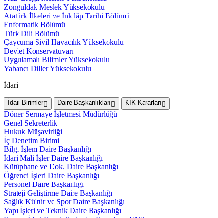
Zonguldak Meslek Yüksekokulu
Atatürk İlkeleri ve İnkılâp Tarihi Bölümü
Enformatik Bölümü
Türk Dili Bölümü
Çaycuma Sivil Havacılık Yüksekokulu
Devlet Konservatuvarı
Uygulamalı Bilimler Yüksekokulu
Yabancı Diller Yüksekokulu
İdari
İdari Birimler
Daire Başkanlıkları
KİK Kararları
Döner Sermaye İşletmesi Müdürlüğü
Genel Sekreterlik
Hukuk Müşavirliği
İç Denetim Birimi
Bilgi İşlem Daire Başkanlığı
İdari Mali İşler Daire Başkanlığı
Kütüphane ve Dok. Daire Başkanlığı
Öğrenci İşleri Daire Başkanlığı
Personel Daire Başkanlığı
Strateji Geliştirme Daire Başkanlığı
Sağlık Kültür ve Spor Daire Başkanlığı
Yapı İşleri ve Teknik Daire Başkanlığı