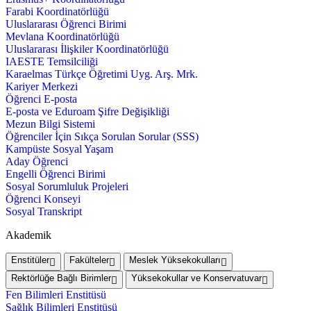
Farabi Koordinatörlüğü
Uluslararası Öğrenci Birimi
Mevlana Koordinatörlüğü
Uluslararası İlişkiler Koordinatörlüğü
IAESTE Temsilciliği
Karaelmas Türkçe Öğretimi Uyg. Arş. Mrk.
Kariyer Merkezi
Öğrenci E-posta
E-posta ve Eduroam Şifre Değişikliği
Mezun Bilgi Sistemi
Öğrenciler İçin Sıkça Sorulan Sorular (SSS)
Kampüste Sosyal Yaşam
Aday Öğrenci
Engelli Öğrenci Birimi
Sosyal Sorumluluk Projeleri
Öğrenci Konseyi
Sosyal Transkript
Akademik
Enstitüler
Fakülteler
Meslek Yüksekokulları
Rektörlüğe Bağlı Birimler
Yüksekokullar ve Konservatuvar
Fen Bilimleri Enstitüsü
Sağlık Bilimleri Enstitüsü