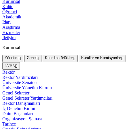
Kurumsal
Kalite
Öğrenci
Akademik
İdari
Araştırma
Hizmetler
İletişim
Kurumsal
Yönetim
Genel
Koordinatörlükler
Kurullar ve Komisyonlar
KVKK
Rektör
Rektör Yardımcıları
Üniversite Senatosu
Üniversite Yönetim Kurulu
Genel Sekreter
Genel Sekreter Yardımcıları
Rektör Danışmanları
İç Denetim Birimi
Daire Başkanları
Organizasyon Şeması
Tarihçe