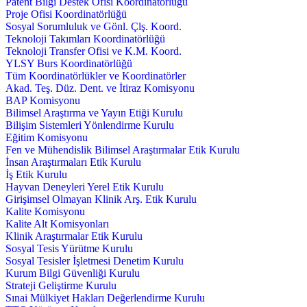
Patent Bilgi Destek Ofisi Koordinatörlüğü
Proje Ofisi Koordinatörlüğü
Sosyal Sorumluluk ve Gönl. Çlş. Koord.
Teknoloji Takımları Koordinatörlüğü
Teknoloji Transfer Ofisi ve K.M. Koord.
YLSY Burs Koordinatörlüğü
Tüm Koordinatörlükler ve Koordinatörler
Akad. Teş. Düz. Dent. ve İtiraz Komisyonu
BAP Komisyonu
Bilimsel Araştırma ve Yayın Etiği Kurulu
Bilişim Sistemleri Yönlendirme Kurulu
Eğitim Komisyonu
Fen ve Mühendislik Bilimsel Araştırmalar Etik Kurulu
İnsan Araştırmaları Etik Kurulu
İş Etik Kurulu
Hayvan Deneyleri Yerel Etik Kurulu
Girişimsel Olmayan Klinik Arş. Etik Kurulu
Kalite Komisyonu
Kalite Alt Komisyonları
Klinik Araştırmalar Etik Kurulu
Sosyal Tesis Yürütme Kurulu
Sosyal Tesisler İşletmesi Denetim Kurulu
Kurum Bilgi Güvenliği Kurulu
Strateji Geliştirme Kurulu
Sınai Mülkiyet Hakları Değerlendirme Kurulu