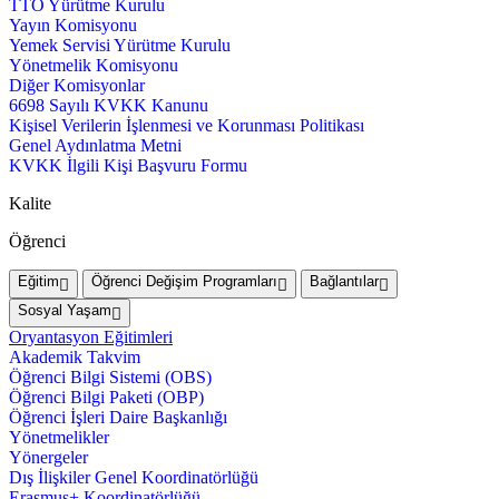
TTO Yürütme Kurulu
Yayın Komisyonu
Yemek Servisi Yürütme Kurulu
Yönetmelik Komisyonu
Diğer Komisyonlar
6698 Sayılı KVKK Kanunu
Kişisel Verilerin İşlenmesi ve Korunması Politikası
Genel Aydınlatma Metni
KVKK İlgili Kişi Başvuru Formu
Kalite
Öğrenci
Eğitim
Öğrenci Değişim Programları
Bağlantılar
Sosyal Yaşam
Oryantasyon Eğitimleri
Akademik Takvim
Öğrenci Bilgi Sistemi (OBS)
Öğrenci Bilgi Paketi (OBP)
Öğrenci İşleri Daire Başkanlığı
Yönetmelikler
Yönergeler
Dış İlişkiler Genel Koordinatörlüğü
Erasmus+ Koordinatörlüğü