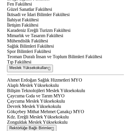
Fen Fakültesi
Güzel Sanatlar Fakültesi
İktisadi ve İdari Bilimler Fakültesi
İlahiyat Fakültesi
İletişim Fakültesi
Karadeniz Ereğli Turizm Fakültesi
Mimarlık ve Tasarım Fakültesi
Mühendislik Fakültesi
Sağlık Bilimleri Fakültesi
Spor Bilimleri Fakültesi
Teoman Duralı İnsan ve Toplum Bilimleri Fakültesi
Tıp Fakültesi
Meslek Yüksekokulları
Ahmet Erdoğan Sağlık Hizmetleri MYO
Alaplı Meslek Yüksekokulu
Bilişim Teknolojileri Meslek Yüksekokulu
Çaycuma Gıda ve Tarım MYO
Çaycuma Meslek Yüksekokulu
Devrek Meslek Yüksekokulu
Gökçebey Mithat Mehmet Çanakçı MYO
Kdz. Ereğli Meslek Yüksekokulu
Zonguldak Meslek Yüksekokulu
Rektörlüğe Bağlı Birimler