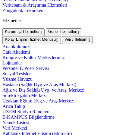
Veritabanı & Araştırma Hizmetleri
Zonguldak Teknokent
Hizmetler
Kurum İçi Hizmetler
Genel Hizmetler
Kolay Erişim Hizmet Menüsü
Veri / İletişim
Anaokulumuz
Cafe Akademi
Kongre ve Kültür Merkezlerimiz
Lojmanlar
Personel E-Posta Servisi
Sosyal Tesisler
Yüzme Havuzu
Hastane (Sağlık Uyg.ve Araş.Merkezi)
Ağız ve Diş Sağlığı Uyg. ve Araş. Merkezi
Sürekli Eğitim Merkezi
Uzaktan Eğitim Uyg.ve Araş.Merkezi
Arıza Takip
UZEM Stüdyo Randevu
E-KAMPÜS Bilgilendirme
Yemek Listesi
Veri Merkezi
Kablosuz İnternet Erişimi (eduroam)