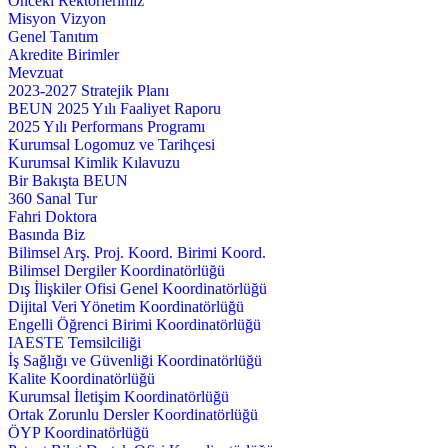
Önceki Rektörlerimiz
Misyon Vizyon
Genel Tanıtım
Akredite Birimler
Mevzuat
2023-2027 Stratejik Planı
BEUN 2025 Yılı Faaliyet Raporu
2025 Yılı Performans Programı
Kurumsal Logomuz ve Tarihçesi
Kurumsal Kimlik Kılavuzu
Bir Bakışta BEUN
360 Sanal Tur
Fahri Doktora
Basında Biz
Bilimsel Arş. Proj. Koord. Birimi Koord.
Bilimsel Dergiler Koordinatörlüğü
Dış İlişkiler Ofisi Genel Koordinatörlüğü
Dijital Veri Yönetim Koordinatörlüğü
Engelli Öğrenci Birimi Koordinatörlüğü
IAESTE Temsilciliği
İş Sağlığı ve Güvenliği Koordinatörlüğü
Kalite Koordinatörlüğü
Kurumsal İletişim Koordinatörlüğü
Ortak Zorunlu Dersler Koordinatörlüğü
ÖYP Koordinatörlüğü