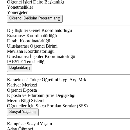
Öğrenci İşleri Daire Başkanlığı
Yönetmelikler
Yönergeler
Öğrenci Değişim Programları
Dış İlişkiler Genel Koordinatörlüğü
Erasmus+ Koordinatörlüğü
Farabi Koordinatörlüğü
Uluslararası Öğrenci Birimi
Mevlana Koordinatörlüğü
Uluslararası İlişkiler Koordinatörlüğü
IAESTE Temsilciliği
Bağlantılar
Karaelmas Türkçe Öğretimi Uyg. Arş. Mrk.
Kariyer Merkezi
Öğrenci E-posta
E-posta ve Eduroam Şifre Değişikliği
Mezun Bilgi Sistemi
Öğrenciler İçin Sıkça Sorulan Sorular (SSS)
Sosyal Yaşam
Kampüste Sosyal Yaşam
Aday Öğrenci