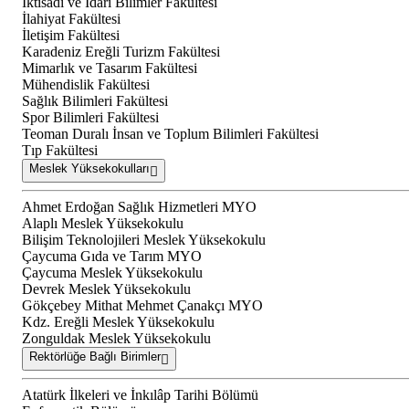
İktisadi ve İdari Bilimler Fakültesi
İlahiyat Fakültesi
İletişim Fakültesi
Karadeniz Ereğli Turizm Fakültesi
Mimarlık ve Tasarım Fakültesi
Mühendislik Fakültesi
Sağlık Bilimleri Fakültesi
Spor Bilimleri Fakültesi
Teoman Duralı İnsan ve Toplum Bilimleri Fakültesi
Tıp Fakültesi
Meslek Yüksekokulları
Ahmet Erdoğan Sağlık Hizmetleri MYO
Alaplı Meslek Yüksekokulu
Bilişim Teknolojileri Meslek Yüksekokulu
Çaycuma Gıda ve Tarım MYO
Çaycuma Meslek Yüksekokulu
Devrek Meslek Yüksekokulu
Gökçebey Mithat Mehmet Çanakçı MYO
Kdz. Ereğli Meslek Yüksekokulu
Zonguldak Meslek Yüksekokulu
Rektörlüğe Bağlı Birimler
Atatürk İlkeleri ve İnkılâp Tarihi Bölümü