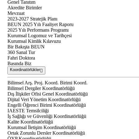
Genel Tanıtım
Akredite Birimler
Mevzuat
2023-2027 Stratejik Planı
BEUN 2025 Yılı Faaliyet Raporu
2025 Yılı Performans Programı
Kurumsal Logomuz ve Tarihçesi
Kurumsal Kimlik Kılavuzu
Bir Bakışta BEUN
360 Sanal Tur
Fahri Doktora
Basında Biz
Koordinatörlükler
Bilimsel Arş. Proj. Koord. Birimi Koord.
Bilimsel Dergiler Koordinatörlüğü
Dış İlişkiler Ofisi Genel Koordinatörlüğü
Dijital Veri Yönetim Koordinatörlüğü
Engelli Öğrenci Birimi Koordinatörlüğü
IAESTE Temsilciliği
İş Sağlığı ve Güvenliği Koordinatörlüğü
Kalite Koordinatörlüğü
Kurumsal İletişim Koordinatörlüğü
Ortak Zorunlu Dersler Koordinatörlüğü
ÖYP Koordinatörlüğü