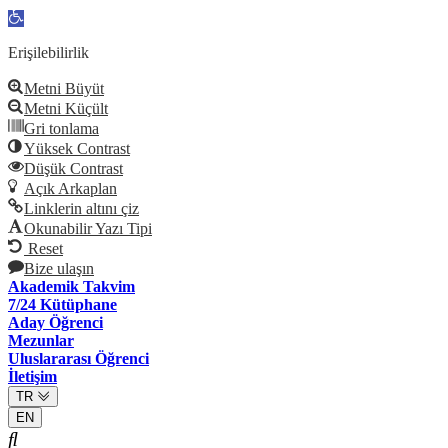
Open
toolbar
Erişilebilirlik
Metni Büyüt
Metni Küçült
Gri tonlama
Yüksek Contrast
Düşük Contrast
Açık Arkaplan
Linklerin altını çiz
Okunabilir Yazı Tipi
Reset
Bize ulaşın
Akademik Takvim
7/24 Kütüphane
Aday Öğrenci
Mezunlar
Uluslararası Öğrenci
İletişim
TR
EN