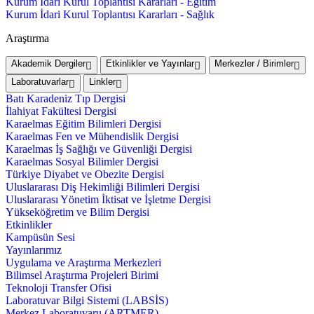
Kurum İdari Kurul Toplantısı Kararları - Eğitim
Kurum İdari Kurul Toplantısı Kararları - Sağlık
Araştırma
Akademik Dergiler
Etkinlikler ve Yayınlar
Merkezler / Birimler
Laboratuvarlar
Linkler
Batı Karadeniz Tıp Dergisi
İlahiyat Fakültesi Dergisi
Karaelmas Eğitim Bilimleri Dergisi
Karaelmas Fen ve Mühendislik Dergisi
Karaelmas İş Sağlığı ve Güvenliği Dergisi
Karaelmas Sosyal Bilimler Dergisi
Türkiye Diyabet ve Obezite Dergisi
Uluslararası Diş Hekimliği Bilimleri Dergisi
Uluslararası Yönetim İktisat ve İşletme Dergisi
Yükseköğretim ve Bilim Dergisi
Etkinlikler
Kampüsün Sesi
Yayınlarımız
Uygulama ve Araştırma Merkezleri
Bilimsel Araştırma Projeleri Birimi
Teknoloji Transfer Ofisi
Laboratuvar Bilgi Sistemi (LABSİS)
Merkez Laboratuvaru (ARTMER)