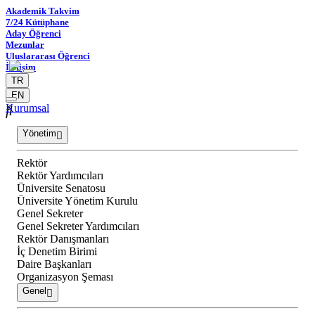
Akademik Takvim
7/24 Kütüphane
Aday Öğrenci
Mezunlar
Uluslararası Öğrenci
İletişim
TR
EN
Kurumsal
Yönetim
Rektör
Rektör Yardımcıları
Üniversite Senatosu
Üniversite Yönetim Kurulu
Genel Sekreter
Genel Sekreter Yardımcıları
Rektör Danışmanları
İç Denetim Birimi
Daire Başkanları
Organizasyon Şeması
Genel