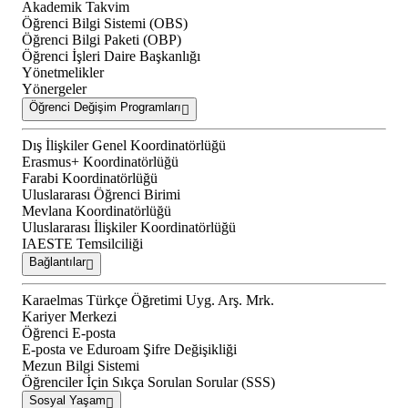
Akademik Takvim
Öğrenci Bilgi Sistemi (OBS)
Öğrenci Bilgi Paketi (OBP)
Öğrenci İşleri Daire Başkanlığı
Yönetmelikler
Yönergeler
Öğrenci Değişim Programları
Dış İlişkiler Genel Koordinatörlüğü
Erasmus+ Koordinatörlüğü
Farabi Koordinatörlüğü
Uluslararası Öğrenci Birimi
Mevlana Koordinatörlüğü
Uluslararası İlişkiler Koordinatörlüğü
IAESTE Temsilciliği
Bağlantılar
Karaelmas Türkçe Öğretimi Uyg. Arş. Mrk.
Kariyer Merkezi
Öğrenci E-posta
E-posta ve Eduroam Şifre Değişikliği
Mezun Bilgi Sistemi
Öğrenciler İçin Sıkça Sorulan Sorular (SSS)
Sosyal Yaşam