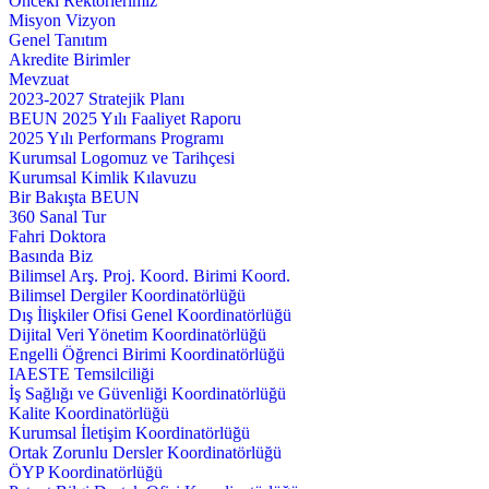
Önceki Rektörlerimiz
Misyon Vizyon
Genel Tanıtım
Akredite Birimler
Mevzuat
2023-2027 Stratejik Planı
BEUN 2025 Yılı Faaliyet Raporu
2025 Yılı Performans Programı
Kurumsal Logomuz ve Tarihçesi
Kurumsal Kimlik Kılavuzu
Bir Bakışta BEUN
360 Sanal Tur
Fahri Doktora
Basında Biz
Bilimsel Arş. Proj. Koord. Birimi Koord.
Bilimsel Dergiler Koordinatörlüğü
Dış İlişkiler Ofisi Genel Koordinatörlüğü
Dijital Veri Yönetim Koordinatörlüğü
Engelli Öğrenci Birimi Koordinatörlüğü
IAESTE Temsilciliği
İş Sağlığı ve Güvenliği Koordinatörlüğü
Kalite Koordinatörlüğü
Kurumsal İletişim Koordinatörlüğü
Ortak Zorunlu Dersler Koordinatörlüğü
ÖYP Koordinatörlüğü