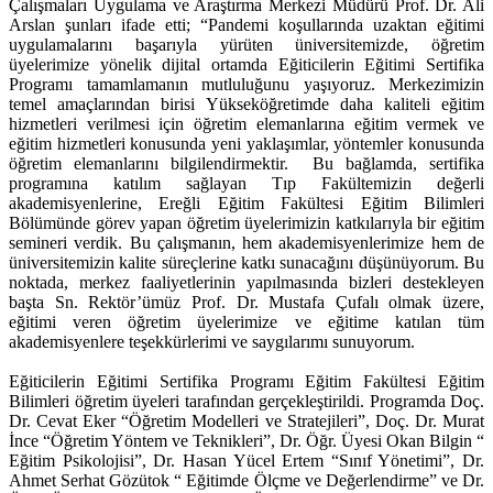
Çalışmaları Uygulama ve Araştırma Merkezi Müdürü Prof. Dr. Ali
Arslan şunları ifade etti; “Pandemi koşullarında uzaktan eğitimi
uygulamalarını başarıyla yürüten üniversitemizde, öğretim
üyelerimize yönelik dijital ortamda Eğiticilerin Eğitimi Sertifika
Programı tamamlamanın mutluluğunu yaşıyoruz. Merkezimizin
temel amaçlarından birisi Yükseköğretimde daha kaliteli eğitim
hizmetleri verilmesi için öğretim elemanlarına eğitim vermek ve
eğitim hizmetleri konusunda yeni yaklaşımlar, yöntemler konusunda
öğretim elemanlarını bilgilendirmektir. Bu bağlamda, sertifika
programına katılım sağlayan Tıp Fakültemizin değerli
akademisyenlerine, Ereğli Eğitim Fakültesi Eğitim Bilimleri
Bölümünde görev yapan öğretim üyelerimizin katkılarıyla bir eğitim
semineri verdik. Bu çalışmanın, hem akademisyenlerimize hem de
üniversitemizin kalite süreçlerine katkı sunacağını düşünüyorum. Bu
noktada, merkez faaliyetlerinin yapılmasında bizleri destekleyen
başta Sn. Rektör’ümüz Prof. Dr. Mustafa Çufalı olmak üzere,
eğitimi veren öğretim üyelerimize ve eğitime katılan tüm
akademisyenlere teşekkürlerimi ve saygılarımı sunuyorum.
Eğiticilerin Eğitimi Sertifika Programı Eğitim Fakültesi Eğitim
Bilimleri öğretim üyeleri tarafından gerçekleştirildi. Programda Doç.
Dr. Cevat Eker “Öğretim Modelleri ve Stratejileri”, Doç. Dr. Murat
İnce “Öğretim Yöntem ve Teknikleri”, Dr. Öğr. Üyesi Okan Bilgin “
Eğitim Psikolojisi”, Dr. Hasan Yücel Ertem “Sınıf Yönetimi”, Dr.
Ahmet Serhat Gözütok “ Eğitimde Ölçme ve Değerlendirme” ve Dr.