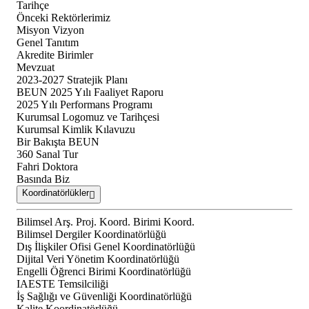
Tarihçe
Önceki Rektörlerimiz
Misyon Vizyon
Genel Tanıtım
Akredite Birimler
Mevzuat
2023-2027 Stratejik Planı
BEUN 2025 Yılı Faaliyet Raporu
2025 Yılı Performans Programı
Kurumsal Logomuz ve Tarihçesi
Kurumsal Kimlik Kılavuzu
Bir Bakışta BEUN
360 Sanal Tur
Fahri Doktora
Basında Biz
Koordinatörlükler
Bilimsel Arş. Proj. Koord. Birimi Koord.
Bilimsel Dergiler Koordinatörlüğü
Dış İlişkiler Ofisi Genel Koordinatörlüğü
Dijital Veri Yönetim Koordinatörlüğü
Engelli Öğrenci Birimi Koordinatörlüğü
IAESTE Temsilciliği
İş Sağlığı ve Güvenliği Koordinatörlüğü
Kalite Koordinatörlüğü