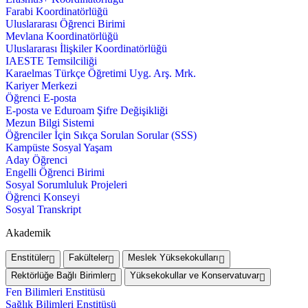
Farabi Koordinatörlüğü
Uluslararası Öğrenci Birimi
Mevlana Koordinatörlüğü
Uluslararası İlişkiler Koordinatörlüğü
IAESTE Temsilciliği
Karaelmas Türkçe Öğretimi Uyg. Arş. Mrk.
Kariyer Merkezi
Öğrenci E-posta
E-posta ve Eduroam Şifre Değişikliği
Mezun Bilgi Sistemi
Öğrenciler İçin Sıkça Sorulan Sorular (SSS)
Kampüste Sosyal Yaşam
Aday Öğrenci
Engelli Öğrenci Birimi
Sosyal Sorumluluk Projeleri
Öğrenci Konseyi
Sosyal Transkript
Akademik
Enstitüler
Fakülteler
Meslek Yüksekokulları
Rektörlüğe Bağlı Birimler
Yüksekokullar ve Konservatuvar
Fen Bilimleri Enstitüsü
Sağlık Bilimleri Enstitüsü