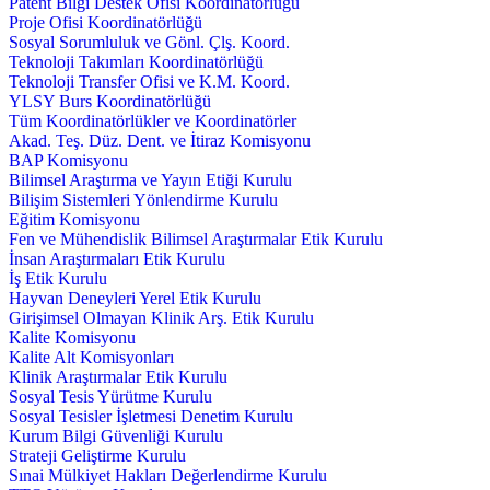
Patent Bilgi Destek Ofisi Koordinatörlüğü
Proje Ofisi Koordinatörlüğü
Sosyal Sorumluluk ve Gönl. Çlş. Koord.
Teknoloji Takımları Koordinatörlüğü
Teknoloji Transfer Ofisi ve K.M. Koord.
YLSY Burs Koordinatörlüğü
Tüm Koordinatörlükler ve Koordinatörler
Akad. Teş. Düz. Dent. ve İtiraz Komisyonu
BAP Komisyonu
Bilimsel Araştırma ve Yayın Etiği Kurulu
Bilişim Sistemleri Yönlendirme Kurulu
Eğitim Komisyonu
Fen ve Mühendislik Bilimsel Araştırmalar Etik Kurulu
İnsan Araştırmaları Etik Kurulu
İş Etik Kurulu
Hayvan Deneyleri Yerel Etik Kurulu
Girişimsel Olmayan Klinik Arş. Etik Kurulu
Kalite Komisyonu
Kalite Alt Komisyonları
Klinik Araştırmalar Etik Kurulu
Sosyal Tesis Yürütme Kurulu
Sosyal Tesisler İşletmesi Denetim Kurulu
Kurum Bilgi Güvenliği Kurulu
Strateji Geliştirme Kurulu
Sınai Mülkiyet Hakları Değerlendirme Kurulu