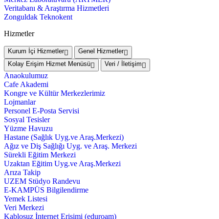
Veritabanı & Araştırma Hizmetleri
Zonguldak Teknokent
Hizmetler
Kurum İçi Hizmetler
Genel Hizmetler
Kolay Erişim Hizmet Menüsü
Veri / İletişim
Anaokulumuz
Cafe Akademi
Kongre ve Kültür Merkezlerimiz
Lojmanlar
Personel E-Posta Servisi
Sosyal Tesisler
Yüzme Havuzu
Hastane (Sağlık Uyg.ve Araş.Merkezi)
Ağız ve Diş Sağlığı Uyg. ve Araş. Merkezi
Sürekli Eğitim Merkezi
Uzaktan Eğitim Uyg.ve Araş.Merkezi
Arıza Takip
UZEM Stüdyo Randevu
E-KAMPÜS Bilgilendirme
Yemek Listesi
Veri Merkezi
Kablosuz İnternet Erişimi (eduroam)