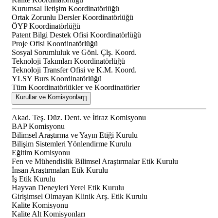
Kurumsal İletişim Koordinatörlüğü
Ortak Zorunlu Dersler Koordinatörlüğü
ÖYP Koordinatörlüğü
Patent Bilgi Destek Ofisi Koordinatörlüğü
Proje Ofisi Koordinatörlüğü
Sosyal Sorumluluk ve Gönl. Çlş. Koord.
Teknoloji Takımları Koordinatörlüğü
Teknoloji Transfer Ofisi ve K.M. Koord.
YLSY Burs Koordinatörlüğü
Tüm Koordinatörlükler ve Koordinatörler
Kurullar ve Komisyonlar
Akad. Teş. Düz. Dent. ve İtiraz Komisyonu
BAP Komisyonu
Bilimsel Araştırma ve Yayın Etiği Kurulu
Bilişim Sistemleri Yönlendirme Kurulu
Eğitim Komisyonu
Fen ve Mühendislik Bilimsel Araştırmalar Etik Kurulu
İnsan Araştırmaları Etik Kurulu
İş Etik Kurulu
Hayvan Deneyleri Yerel Etik Kurulu
Girişimsel Olmayan Klinik Arş. Etik Kurulu
Kalite Komisyonu
Kalite Alt Komisyonları