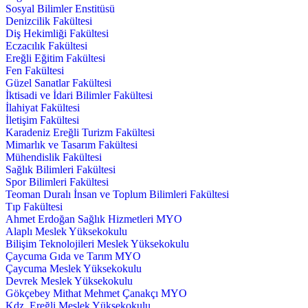
Sosyal Bilimler Enstitüsü
Denizcilik Fakültesi
Diş Hekimliği Fakültesi
Eczacılık Fakültesi
Ereğli Eğitim Fakültesi
Fen Fakültesi
Güzel Sanatlar Fakültesi
İktisadi ve İdari Bilimler Fakültesi
İlahiyat Fakültesi
İletişim Fakültesi
Karadeniz Ereğli Turizm Fakültesi
Mimarlık ve Tasarım Fakültesi
Mühendislik Fakültesi
Sağlık Bilimleri Fakültesi
Spor Bilimleri Fakültesi
Teoman Duralı İnsan ve Toplum Bilimleri Fakültesi
Tıp Fakültesi
Ahmet Erdoğan Sağlık Hizmetleri MYO
Alaplı Meslek Yüksekokulu
Bilişim Teknolojileri Meslek Yüksekokulu
Çaycuma Gıda ve Tarım MYO
Çaycuma Meslek Yüksekokulu
Devrek Meslek Yüksekokulu
Gökçebey Mithat Mehmet Çanakçı MYO
Kdz. Ereğli Meslek Yüksekokulu