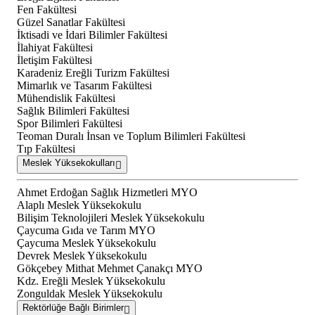
Fen Fakültesi
Güzel Sanatlar Fakültesi
İktisadi ve İdari Bilimler Fakültesi
İlahiyat Fakültesi
İletişim Fakültesi
Karadeniz Ereğli Turizm Fakültesi
Mimarlık ve Tasarım Fakültesi
Mühendislik Fakültesi
Sağlık Bilimleri Fakültesi
Spor Bilimleri Fakültesi
Teoman Duralı İnsan ve Toplum Bilimleri Fakültesi
Tıp Fakültesi
Meslek Yüksekokulları
Ahmet Erdoğan Sağlık Hizmetleri MYO
Alaplı Meslek Yüksekokulu
Bilişim Teknolojileri Meslek Yüksekokulu
Çaycuma Gıda ve Tarım MYO
Çaycuma Meslek Yüksekokulu
Devrek Meslek Yüksekokulu
Gökçebey Mithat Mehmet Çanakçı MYO
Kdz. Ereğli Meslek Yüksekokulu
Zonguldak Meslek Yüksekokulu
Rektörlüğe Bağlı Birimler