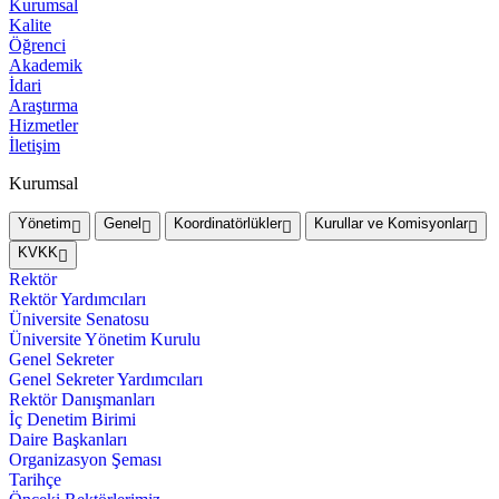
Kurumsal
Kalite
Öğrenci
Akademik
İdari
Araştırma
Hizmetler
İletişim
Kurumsal
Yönetim
Genel
Koordinatörlükler
Kurullar ve Komisyonlar
KVKK
Rektör
Rektör Yardımcıları
Üniversite Senatosu
Üniversite Yönetim Kurulu
Genel Sekreter
Genel Sekreter Yardımcıları
Rektör Danışmanları
İç Denetim Birimi
Daire Başkanları
Organizasyon Şeması
Tarihçe