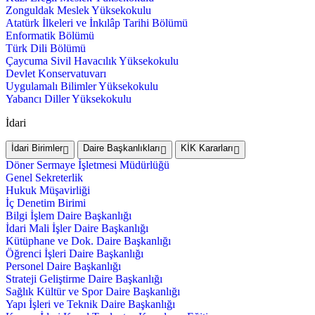
Zonguldak Meslek Yüksekokulu
Atatürk İlkeleri ve İnkılâp Tarihi Bölümü
Enformatik Bölümü
Türk Dili Bölümü
Çaycuma Sivil Havacılık Yüksekokulu
Devlet Konservatuvarı
Uygulamalı Bilimler Yüksekokulu
Yabancı Diller Yüksekokulu
İdari
İdari Birimler
Daire Başkanlıkları
KİK Kararları
Döner Sermaye İşletmesi Müdürlüğü
Genel Sekreterlik
Hukuk Müşavirliği
İç Denetim Birimi
Bilgi İşlem Daire Başkanlığı
İdari Mali İşler Daire Başkanlığı
Kütüphane ve Dok. Daire Başkanlığı
Öğrenci İşleri Daire Başkanlığı
Personel Daire Başkanlığı
Strateji Geliştirme Daire Başkanlığı
Sağlık Kültür ve Spor Daire Başkanlığı
Yapı İşleri ve Teknik Daire Başkanlığı