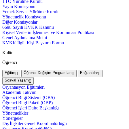
TTO Yürütme Kurulu
Yayın Komisyonu
Yemek Servisi Yürütme Kurulu
Yönetmelik Komisyonu
Diğer Komisyonlar
6698 Sayılı KVKK Kanunu
Kişisel Verilerin İşlenmesi ve Korunması Politikası
Genel Aydınlatma Metni
KVKK İlgili Kişi Başvuru Formu
Kalite
Öğrenci
Eğitim
Öğrenci Değişim Programları
Bağlantılar
Sosyal Yaşam
Oryantasyon Eğitimleri
Akademik Takvim
Öğrenci Bilgi Sistemi (OBS)
Öğrenci Bilgi Paketi (OBP)
Öğrenci İşleri Daire Başkanlığı
Yönetmelikler
Yönergeler
Dış İlişkiler Genel Koordinatörlüğü
Erasmus+ Koordinatörlüğü