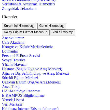
Veritabanı & Araştırma Hizmetleri
Zonguldak Teknokent
Hizmetler
Kurum İçi Hizmetler
Genel Hizmetler
Kolay Erişim Hizmet Menüsü
Veri / İletişim
Anaokulumuz
Cafe Akademi
Kongre ve Kültür Merkezlerimiz
Lojmanlar
Personel E-Posta Servisi
Sosyal Tesisler
Yüzme Havuzu
Hastane (Sağlık Uyg.ve Araş.Merkezi)
Ağız ve Diş Sağlığı Uyg. ve Araş. Merkezi
Sürekli Eğitim Merkezi
Uzaktan Eğitim Uyg.ve Araş.Merkezi
Arıza Takip
UZEM Stüdyo Randevu
E-KAMPÜS Bilgilendirme
Yemek Listesi
Veri Merkezi
Kablosuz İnternet Erişimi (eduroam)