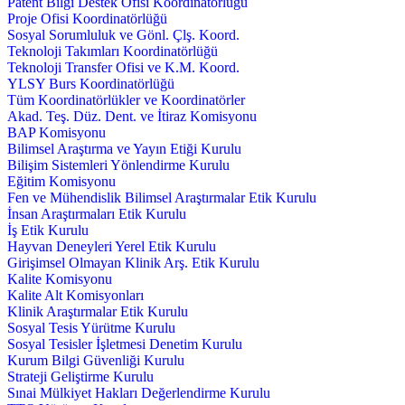
Patent Bilgi Destek Ofisi Koordinatörlüğü
Proje Ofisi Koordinatörlüğü
Sosyal Sorumluluk ve Gönl. Çlş. Koord.
Teknoloji Takımları Koordinatörlüğü
Teknoloji Transfer Ofisi ve K.M. Koord.
YLSY Burs Koordinatörlüğü
Tüm Koordinatörlükler ve Koordinatörler
Akad. Teş. Düz. Dent. ve İtiraz Komisyonu
BAP Komisyonu
Bilimsel Araştırma ve Yayın Etiği Kurulu
Bilişim Sistemleri Yönlendirme Kurulu
Eğitim Komisyonu
Fen ve Mühendislik Bilimsel Araştırmalar Etik Kurulu
İnsan Araştırmaları Etik Kurulu
İş Etik Kurulu
Hayvan Deneyleri Yerel Etik Kurulu
Girişimsel Olmayan Klinik Arş. Etik Kurulu
Kalite Komisyonu
Kalite Alt Komisyonları
Klinik Araştırmalar Etik Kurulu
Sosyal Tesis Yürütme Kurulu
Sosyal Tesisler İşletmesi Denetim Kurulu
Kurum Bilgi Güvenliği Kurulu
Strateji Geliştirme Kurulu
Sınai Mülkiyet Hakları Değerlendirme Kurulu