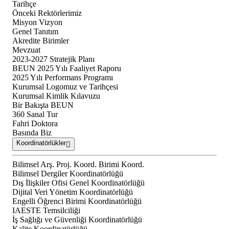
Tarihçe
Önceki Rektörlerimiz
Misyon Vizyon
Genel Tanıtım
Akredite Birimler
Mevzuat
2023-2027 Stratejik Planı
BEUN 2025 Yılı Faaliyet Raporu
2025 Yılı Performans Programı
Kurumsal Logomuz ve Tarihçesi
Kurumsal Kimlik Kılavuzu
Bir Bakışta BEUN
360 Sanal Tur
Fahri Doktora
Basında Biz
Koordinatörlükler
Bilimsel Arş. Proj. Koord. Birimi Koord.
Bilimsel Dergiler Koordinatörlüğü
Dış İlişkiler Ofisi Genel Koordinatörlüğü
Dijital Veri Yönetim Koordinatörlüğü
Engelli Öğrenci Birimi Koordinatörlüğü
IAESTE Temsilciliği
İş Sağlığı ve Güvenliği Koordinatörlüğü
Kalite Koordinatörlüğü