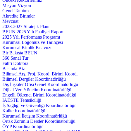
Önceki Rektörlerimiz
Misyon Vizyon
Genel Tanıtım
Akredite Birimler
Mevzuat
2023-2027 Stratejik Planı
BEUN 2025 Yılı Faaliyet Raporu
2025 Yılı Performans Programı
Kurumsal Logomuz ve Tarihçesi
Kurumsal Kimlik Kılavuzu
Bir Bakışta BEUN
360 Sanal Tur
Fahri Doktora
Basında Biz
Bilimsel Arş. Proj. Koord. Birimi Koord.
Bilimsel Dergiler Koordinatörlüğü
Dış İlişkiler Ofisi Genel Koordinatörlüğü
Dijital Veri Yönetim Koordinatörlüğü
Engelli Öğrenci Birimi Koordinatörlüğü
IAESTE Temsilciliği
İş Sağlığı ve Güvenliği Koordinatörlüğü
Kalite Koordinatörlüğü
Kurumsal İletişim Koordinatörlüğü
Ortak Zorunlu Dersler Koordinatörlüğü
ÖYP Koordinatörlüğü