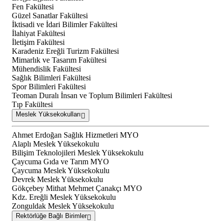
Fen Fakültesi
Güzel Sanatlar Fakültesi
İktisadi ve İdari Bilimler Fakültesi
İlahiyat Fakültesi
İletişim Fakültesi
Karadeniz Ereğli Turizm Fakültesi
Mimarlık ve Tasarım Fakültesi
Mühendislik Fakültesi
Sağlık Bilimleri Fakültesi
Spor Bilimleri Fakültesi
Teoman Duralı İnsan ve Toplum Bilimleri Fakültesi
Tıp Fakültesi
Meslek Yüksekokulları
Ahmet Erdoğan Sağlık Hizmetleri MYO
Alaplı Meslek Yüksekokulu
Bilişim Teknolojileri Meslek Yüksekokulu
Çaycuma Gıda ve Tarım MYO
Çaycuma Meslek Yüksekokulu
Devrek Meslek Yüksekokulu
Gökçebey Mithat Mehmet Çanakçı MYO
Kdz. Ereğli Meslek Yüksekokulu
Zonguldak Meslek Yüksekokulu
Rektörlüğe Bağlı Birimler