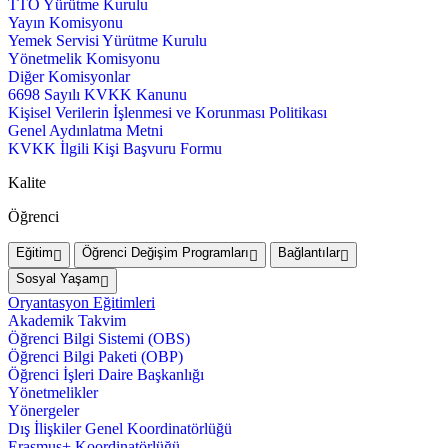
TTO Yürütme Kurulu
Yayın Komisyonu
Yemek Servisi Yürütme Kurulu
Yönetmelik Komisyonu
Diğer Komisyonlar
6698 Sayılı KVKK Kanunu
Kişisel Verilerin İşlenmesi ve Korunması Politikası
Genel Aydınlatma Metni
KVKK İlgili Kişi Başvuru Formu
Kalite
Öğrenci
Eğitim
Öğrenci Değişim Programları
Bağlantılar
Sosyal Yaşam
Oryantasyon Eğitimleri
Akademik Takvim
Öğrenci Bilgi Sistemi (OBS)
Öğrenci Bilgi Paketi (OBP)
Öğrenci İşleri Daire Başkanlığı
Yönetmelikler
Yönergeler
Dış İlişkiler Genel Koordinatörlüğü
Erasmus+ Koordinatörlüğü