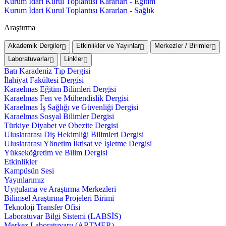
Kurum İdari Kurul Toplantısı Kararları - Eğitim
Kurum İdari Kurul Toplantısı Kararları - Sağlık
Araştırma
Akademik Dergiler
Etkinlikler ve Yayınlar
Merkezler / Birimler
Laboratuvarlar
Linkler
Batı Karadeniz Tıp Dergisi
İlahiyat Fakültesi Dergisi
Karaelmas Eğitim Bilimleri Dergisi
Karaelmas Fen ve Mühendislik Dergisi
Karaelmas İş Sağlığı ve Güvenliği Dergisi
Karaelmas Sosyal Bilimler Dergisi
Türkiye Diyabet ve Obezite Dergisi
Uluslararası Diş Hekimliği Bilimleri Dergisi
Uluslararası Yönetim İktisat ve İşletme Dergisi
Yükseköğretim ve Bilim Dergisi
Etkinlikler
Kampüsün Sesi
Yayınlarımız
Uygulama ve Araştırma Merkezleri
Bilimsel Araştırma Projeleri Birimi
Teknoloji Transfer Ofisi
Laboratuvar Bilgi Sistemi (LABSİS)
Merkez Laboratuvaru (ARTMER)