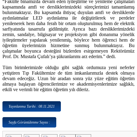
“Fakülte binamızda devam eden iyileştirme ve yenileme çalışmaları
kapsamında amfi ve dersliklerimizdeki süreçlerimizi tamamlamış
bulunmaktayız. Bu kapsamda ihtiyaç duyulan amfi ve dersliklerde
aydınlatmalar LED aydınlatma ile değiştirilerek ve perdeler
yenilenerek hem daha ferah bir ortam oluşturulmuş hem de elektrik
sarfiyatında tasarrufa gidilmiştir. Ayrıca bazı dersliklerimizdeki
zemin, sandalye, bilgisayar ve projeksiyon gibi donanıma yönelik
iyileştirmeler yapılarak yenilenmiş, böylece hem öğrenci hem de
öğretim üyelerimizin hizmetine sunmuş bulunmaktayız. Bu
çalışmalar boyunca desteğini bizlerden esirgemeyen Rektörümüz
Prof. Dr. Mustafa Çufalı’ya şükranlarımı arz ederim.” dedi.
Tüm birimlerimizde olduğu gibi sağlık ordumuza yeni neferler
yetiştiren Tıp Fakültemize de tüm imkanlarımızla destek olmaya
devam edeceğiz. Uzun bir aradan sonra yüz yüze eğitim öğretim
almaya başlayan öğrencilerimize ve akademisyenlerimize sağlıklı,
etkili ve verimli bir eğitim öğretim yılı dileriz.
Yayınlanma Tarihi : 08.11.2021
Sayfa Görüntülenme Sayısı :