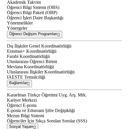
Akademik Takvim
Öğrenci Bilgi Sistemi (OBS)
Öğrenci Bilgi Paketi (OBP)
Öğrenci İşleri Daire Başkanlığı
Yönetmelikler
Yönergeler
Öğrenci Değişim Programları
Dış İlişkiler Genel Koordinatörlüğü
Erasmus+ Koordinatörlüğü
Farabi Koordinatörlüğü
Uluslararası Öğrenci Birimi
Mevlana Koordinatörlüğü
Uluslararası İlişkiler Koordinatörlüğü
IAESTE Temsilciliği
Bağlantılar
Karaelmas Türkçe Öğretimi Uyg. Arş. Mrk.
Kariyer Merkezi
Öğrenci E-posta
E-posta ve Eduroam Şifre Değişikliği
Mezun Bilgi Sistemi
Öğrenciler İçin Sıkça Sorulan Sorular (SSS)
Sosyal Yaşam