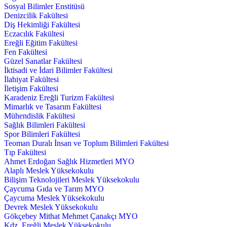
Sosyal Bilimler Enstitüsü
Denizcilik Fakültesi
Diş Hekimliği Fakültesi
Eczacılık Fakültesi
Ereğli Eğitim Fakültesi
Fen Fakültesi
Güzel Sanatlar Fakültesi
İktisadi ve İdari Bilimler Fakültesi
İlahiyat Fakültesi
İletişim Fakültesi
Karadeniz Ereğli Turizm Fakültesi
Mimarlık ve Tasarım Fakültesi
Mühendislik Fakültesi
Sağlık Bilimleri Fakültesi
Spor Bilimleri Fakültesi
Teoman Duralı İnsan ve Toplum Bilimleri Fakültesi
Tıp Fakültesi
Ahmet Erdoğan Sağlık Hizmetleri MYO
Alaplı Meslek Yüksekokulu
Bilişim Teknolojileri Meslek Yüksekokulu
Çaycuma Gıda ve Tarım MYO
Çaycuma Meslek Yüksekokulu
Devrek Meslek Yüksekokulu
Gökçebey Mithat Mehmet Çanakçı MYO
Kdz. Ereğli Meslek Yüksekokulu