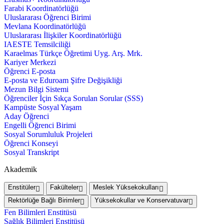
Farabi Koordinatörlüğü
Uluslararası Öğrenci Birimi
Mevlana Koordinatörlüğü
Uluslararası İlişkiler Koordinatörlüğü
IAESTE Temsilciliği
Karaelmas Türkçe Öğretimi Uyg. Arş. Mrk.
Kariyer Merkezi
Öğrenci E-posta
E-posta ve Eduroam Şifre Değişikliği
Mezun Bilgi Sistemi
Öğrenciler İçin Sıkça Sorulan Sorular (SSS)
Kampüste Sosyal Yaşam
Aday Öğrenci
Engelli Öğrenci Birimi
Sosyal Sorumluluk Projeleri
Öğrenci Konseyi
Sosyal Transkript
Akademik
Enstitüler
Fakülteler
Meslek Yüksekokulları
Rektörlüğe Bağlı Birimler
Yüksekokullar ve Konservatuvar
Fen Bilimleri Enstitüsü
Sağlık Bilimleri Enstitüsü