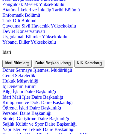
Zonguldak Meslek Yüksekokulu
Atatürk İlkeleri ve İnkılâp Tarihi Bölümü
Enformatik Bölümü
Türk Dili Bölümü
Çaycuma Sivil Havacılık Yüksekokulu
Devlet Konservatuvarı
Uygulamalı Bilimler Yüksekokulu
Yabancı Diller Yüksekokulu
İdari
İdari Birimler
Daire Başkanlıkları
KİK Kararları
Döner Sermaye İşletmesi Müdürlüğü
Genel Sekreterlik
Hukuk Müşavirliği
İç Denetim Birimi
Bilgi İşlem Daire Başkanlığı
İdari Mali İşler Daire Başkanlığı
Kütüphane ve Dok. Daire Başkanlığı
Öğrenci İşleri Daire Başkanlığı
Personel Daire Başkanlığı
Strateji Geliştirme Daire Başkanlığı
Sağlık Kültür ve Spor Daire Başkanlığı
Yapı İşleri ve Teknik Daire Başkanlığı