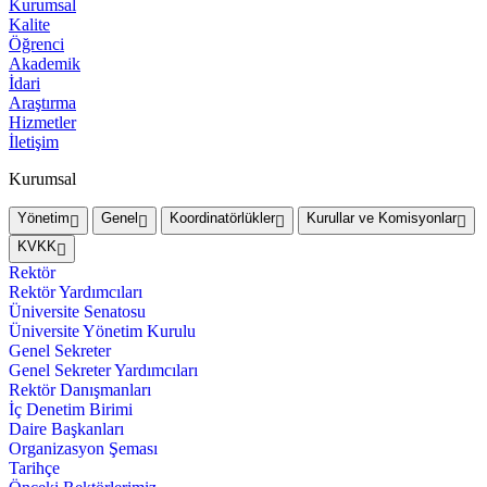
Kurumsal
Kalite
Öğrenci
Akademik
İdari
Araştırma
Hizmetler
İletişim
Kurumsal
Yönetim
Genel
Koordinatörlükler
Kurullar ve Komisyonlar
KVKK
Rektör
Rektör Yardımcıları
Üniversite Senatosu
Üniversite Yönetim Kurulu
Genel Sekreter
Genel Sekreter Yardımcıları
Rektör Danışmanları
İç Denetim Birimi
Daire Başkanları
Organizasyon Şeması
Tarihçe