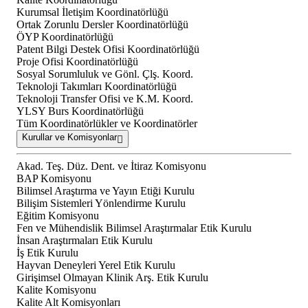
Kurumsal İletişim Koordinatörlüğü
Ortak Zorunlu Dersler Koordinatörlüğü
ÖYP Koordinatörlüğü
Patent Bilgi Destek Ofisi Koordinatörlüğü
Proje Ofisi Koordinatörlüğü
Sosyal Sorumluluk ve Gönl. Çlş. Koord.
Teknoloji Takımları Koordinatörlüğü
Teknoloji Transfer Ofisi ve K.M. Koord.
YLSY Burs Koordinatörlüğü
Tüm Koordinatörlükler ve Koordinatörler
Kurullar ve Komisyonlar
Akad. Teş. Düz. Dent. ve İtiraz Komisyonu
BAP Komisyonu
Bilimsel Araştırma ve Yayın Etiği Kurulu
Bilişim Sistemleri Yönlendirme Kurulu
Eğitim Komisyonu
Fen ve Mühendislik Bilimsel Araştırmalar Etik Kurulu
İnsan Araştırmaları Etik Kurulu
İş Etik Kurulu
Hayvan Deneyleri Yerel Etik Kurulu
Girişimsel Olmayan Klinik Arş. Etik Kurulu
Kalite Komisyonu
Kalite Alt Komisyonları