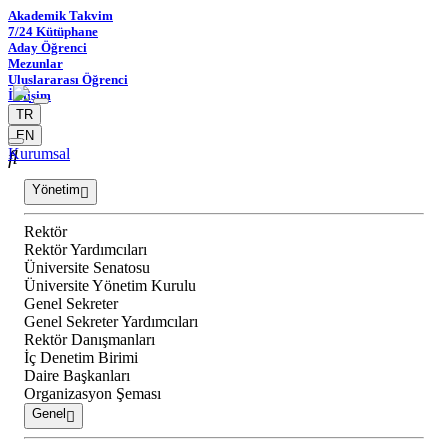
Akademik Takvim
7/24 Kütüphane
Aday Öğrenci
Mezunlar
Uluslararası Öğrenci
İletişim
TR
EN
Kurumsal
Yönetim
Rektör
Rektör Yardımcıları
Üniversite Senatosu
Üniversite Yönetim Kurulu
Genel Sekreter
Genel Sekreter Yardımcıları
Rektör Danışmanları
İç Denetim Birimi
Daire Başkanları
Organizasyon Şeması
Genel