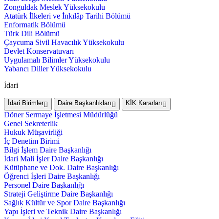
Zonguldak Meslek Yüksekokulu
Atatürk İlkeleri ve İnkılâp Tarihi Bölümü
Enformatik Bölümü
Türk Dili Bölümü
Çaycuma Sivil Havacılık Yüksekokulu
Devlet Konservatuvarı
Uygulamalı Bilimler Yüksekokulu
Yabancı Diller Yüksekokulu
İdari
İdari Birimler
Daire Başkanlıkları
KİK Kararları
Döner Sermaye İşletmesi Müdürlüğü
Genel Sekreterlik
Hukuk Müşavirliği
İç Denetim Birimi
Bilgi İşlem Daire Başkanlığı
İdari Mali İşler Daire Başkanlığı
Kütüphane ve Dok. Daire Başkanlığı
Öğrenci İşleri Daire Başkanlığı
Personel Daire Başkanlığı
Strateji Geliştirme Daire Başkanlığı
Sağlık Kültür ve Spor Daire Başkanlığı
Yapı İşleri ve Teknik Daire Başkanlığı