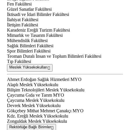
Fen Fakültesi
Güzel Sanatlar Fakültesi
İktisadi ve İdari Bilimler Fakültesi
İlahiyat Fakültesi
İletişim Fakültesi
Karadeniz Ereğli Turizm Fakültesi
Mimarlık ve Tasarım Fakültesi
Mühendislik Fakültesi
Sağlık Bilimleri Fakültesi
Spor Bilimleri Fakültesi
Teoman Duralı İnsan ve Toplum Bilimleri Fakültesi
Tıp Fakültesi
Meslek Yüksekokulları
Ahmet Erdoğan Sağlık Hizmetleri MYO
Alaplı Meslek Yüksekokulu
Bilişim Teknolojileri Meslek Yüksekokulu
Çaycuma Gıda ve Tarım MYO
Çaycuma Meslek Yüksekokulu
Devrek Meslek Yüksekokulu
Gökçebey Mithat Mehmet Çanakçı MYO
Kdz. Ereğli Meslek Yüksekokulu
Zonguldak Meslek Yüksekokulu
Rektörlüğe Bağlı Birimler