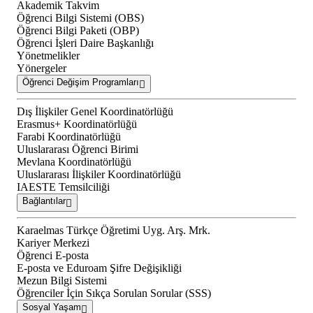
Akademik Takvim
Öğrenci Bilgi Sistemi (OBS)
Öğrenci Bilgi Paketi (OBP)
Öğrenci İşleri Daire Başkanlığı
Yönetmelikler
Yönergeler
Öğrenci Değişim Programları
Dış İlişkiler Genel Koordinatörlüğü
Erasmus+ Koordinatörlüğü
Farabi Koordinatörlüğü
Uluslararası Öğrenci Birimi
Mevlana Koordinatörlüğü
Uluslararası İlişkiler Koordinatörlüğü
IAESTE Temsilciliği
Bağlantılar
Karaelmas Türkçe Öğretimi Uyg. Arş. Mrk.
Kariyer Merkezi
Öğrenci E-posta
E-posta ve Eduroam Şifre Değişikliği
Mezun Bilgi Sistemi
Öğrenciler İçin Sıkça Sorulan Sorular (SSS)
Sosyal Yaşam