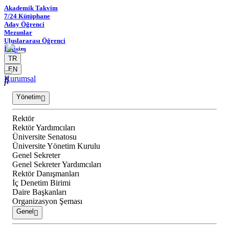
Akademik Takvim
7/24 Kütüphane
Aday Öğrenci
Mezunlar
Uluslararası Öğrenci
İletişim
TR
EN
Kurumsal
Yönetim
Rektör
Rektör Yardımcıları
Üniversite Senatosu
Üniversite Yönetim Kurulu
Genel Sekreter
Genel Sekreter Yardımcıları
Rektör Danışmanları
İç Denetim Birimi
Daire Başkanları
Organizasyon Şeması
Genel