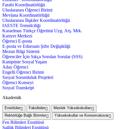
Farabi Koordinatörlüğü
Uluslararası Öğrenci Birimi
Mevlana Koordinatörlüğü
Uluslararası İlişkiler Koordinatörlüğü
IAESTE Temsilciliği
Karaelmas Türkçe Öğretimi Uyg. Arş. Mrk.
Kariyer Merkezi
Öğrenci E-posta
E-posta ve Eduroam Şifre Değişikliği
Mezun Bilgi Sistemi
Öğrenciler İçin Sıkça Sorulan Sorular (SSS)
Kampüste Sosyal Yaşam
Aday Öğrenci
Engelli Öğrenci Birimi
Sosyal Sorumluluk Projeleri
Öğrenci Konseyi
Sosyal Transkript
Akademik
Enstitüler
Fakülteler
Meslek Yüksekokulları
Rektörlüğe Bağlı Birimler
Yüksekokullar ve Konservatuvar
Fen Bilimleri Enstitüsü
Sağlık Bilimleri Enstitüsü