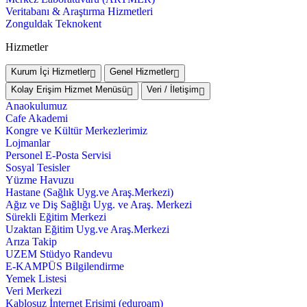
Veritabanı & Araştırma Hizmetleri
Zonguldak Teknokent
Hizmetler
Kurum İçi Hizmetler
Genel Hizmetler
Kolay Erişim Hizmet Menüsü
Veri / İletişim
Anaokulumuz
Cafe Akademi
Kongre ve Kültür Merkezlerimiz
Lojmanlar
Personel E-Posta Servisi
Sosyal Tesisler
Yüzme Havuzu
Hastane (Sağlık Uyg.ve Araş.Merkezi)
Ağız ve Diş Sağlığı Uyg. ve Araş. Merkezi
Sürekli Eğitim Merkezi
Uzaktan Eğitim Uyg.ve Araş.Merkezi
Arıza Takip
UZEM Stüdyo Randevu
E-KAMPÜS Bilgilendirme
Yemek Listesi
Veri Merkezi
Kablosuz İnternet Erişimi (eduroam)