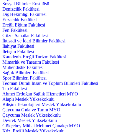
Sosyal Bilimler Enstitüsü
Denizcilik Fakültesi
Diş Hekimliği Fakültesi
Eczacılık Fakültesi
Ereğli Eğitim Fakültesi
Fen Fakültesi
Güzel Sanatlar Fakültesi
İktisadi ve İdari Bilimler Fakültesi
İlahiyat Fakültesi
İletişim Fakültesi
Karadeniz Ereğli Turizm Fakültesi
Mimarlık ve Tasarım Fakültesi
Mühendislik Fakültesi
Sağlık Bilimleri Fakültesi
Spor Bilimleri Fakültesi
Teoman Duralı İnsan ve Toplum Bilimleri Fakültesi
Tıp Fakültesi
Ahmet Erdoğan Sağlık Hizmetleri MYO
Alaplı Meslek Yüksekokulu
Bilişim Teknolojileri Meslek Yüksekokulu
Çaycuma Gıda ve Tarım MYO
Çaycuma Meslek Yüksekokulu
Devrek Meslek Yüksekokulu
Gökçebey Mithat Mehmet Çanakçı MYO
Kdz. Ereğli Meslek Yüksekokulu