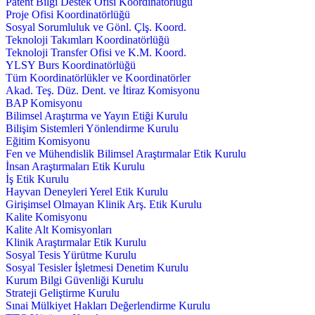
Patent Bilgi Destek Ofisi Koordinatörlüğü
Proje Ofisi Koordinatörlüğü
Sosyal Sorumluluk ve Gönl. Çlş. Koord.
Teknoloji Takımları Koordinatörlüğü
Teknoloji Transfer Ofisi ve K.M. Koord.
YLSY Burs Koordinatörlüğü
Tüm Koordinatörlükler ve Koordinatörler
Akad. Teş. Düz. Dent. ve İtiraz Komisyonu
BAP Komisyonu
Bilimsel Araştırma ve Yayın Etiği Kurulu
Bilişim Sistemleri Yönlendirme Kurulu
Eğitim Komisyonu
Fen ve Mühendislik Bilimsel Araştırmalar Etik Kurulu
İnsan Araştırmaları Etik Kurulu
İş Etik Kurulu
Hayvan Deneyleri Yerel Etik Kurulu
Girişimsel Olmayan Klinik Arş. Etik Kurulu
Kalite Komisyonu
Kalite Alt Komisyonları
Klinik Araştırmalar Etik Kurulu
Sosyal Tesis Yürütme Kurulu
Sosyal Tesisler İşletmesi Denetim Kurulu
Kurum Bilgi Güvenliği Kurulu
Strateji Geliştirme Kurulu
Sınai Mülkiyet Hakları Değerlendirme Kurulu