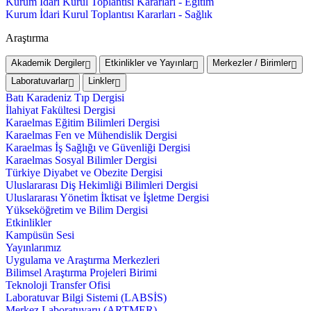
Kurum İdari Kurul Toplantısı Kararları - Eğitim
Kurum İdari Kurul Toplantısı Kararları - Sağlık
Araştırma
Akademik Dergiler
Etkinlikler ve Yayınlar
Merkezler / Birimler
Laboratuvarlar
Linkler
Batı Karadeniz Tıp Dergisi
İlahiyat Fakültesi Dergisi
Karaelmas Eğitim Bilimleri Dergisi
Karaelmas Fen ve Mühendislik Dergisi
Karaelmas İş Sağlığı ve Güvenliği Dergisi
Karaelmas Sosyal Bilimler Dergisi
Türkiye Diyabet ve Obezite Dergisi
Uluslararası Diş Hekimliği Bilimleri Dergisi
Uluslararası Yönetim İktisat ve İşletme Dergisi
Yükseköğretim ve Bilim Dergisi
Etkinlikler
Kampüsün Sesi
Yayınlarımız
Uygulama ve Araştırma Merkezleri
Bilimsel Araştırma Projeleri Birimi
Teknoloji Transfer Ofisi
Laboratuvar Bilgi Sistemi (LABSİS)
Merkez Laboratuvaru (ARTMER)