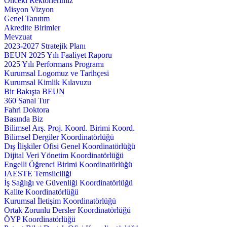
Önceki Rektörlerimiz
Misyon Vizyon
Genel Tanıtım
Akredite Birimler
Mevzuat
2023-2027 Stratejik Planı
BEUN 2025 Yılı Faaliyet Raporu
2025 Yılı Performans Programı
Kurumsal Logomuz ve Tarihçesi
Kurumsal Kimlik Kılavuzu
Bir Bakışta BEUN
360 Sanal Tur
Fahri Doktora
Basında Biz
Bilimsel Arş. Proj. Koord. Birimi Koord.
Bilimsel Dergiler Koordinatörlüğü
Dış İlişkiler Ofisi Genel Koordinatörlüğü
Dijital Veri Yönetim Koordinatörlüğü
Engelli Öğrenci Birimi Koordinatörlüğü
IAESTE Temsilciliği
İş Sağlığı ve Güvenliği Koordinatörlüğü
Kalite Koordinatörlüğü
Kurumsal İletişim Koordinatörlüğü
Ortak Zorunlu Dersler Koordinatörlüğü
ÖYP Koordinatörlüğü