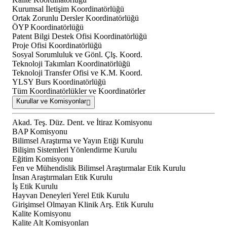
Kurumsal İletişim Koordinatörlüğü
Ortak Zorunlu Dersler Koordinatörlüğü
ÖYP Koordinatörlüğü
Patent Bilgi Destek Ofisi Koordinatörlüğü
Proje Ofisi Koordinatörlüğü
Sosyal Sorumluluk ve Gönl. Çlş. Koord.
Teknoloji Takımları Koordinatörlüğü
Teknoloji Transfer Ofisi ve K.M. Koord.
YLSY Burs Koordinatörlüğü
Tüm Koordinatörlükler ve Koordinatörler
Kurullar ve Komisyonlar
Akad. Teş. Düz. Dent. ve İtiraz Komisyonu
BAP Komisyonu
Bilimsel Araştırma ve Yayın Etiği Kurulu
Bilişim Sistemleri Yönlendirme Kurulu
Eğitim Komisyonu
Fen ve Mühendislik Bilimsel Araştırmalar Etik Kurulu
İnsan Araştırmaları Etik Kurulu
İş Etik Kurulu
Hayvan Deneyleri Yerel Etik Kurulu
Girişimsel Olmayan Klinik Arş. Etik Kurulu
Kalite Komisyonu
Kalite Alt Komisyonları