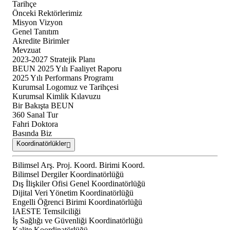
Tarihçe
Önceki Rektörlerimiz
Misyon Vizyon
Genel Tanıtım
Akredite Birimler
Mevzuat
2023-2027 Stratejik Planı
BEUN 2025 Yılı Faaliyet Raporu
2025 Yılı Performans Programı
Kurumsal Logomuz ve Tarihçesi
Kurumsal Kimlik Kılavuzu
Bir Bakışta BEUN
360 Sanal Tur
Fahri Doktora
Basında Biz
Koordinatörlükler
Bilimsel Arş. Proj. Koord. Birimi Koord.
Bilimsel Dergiler Koordinatörlüğü
Dış İlişkiler Ofisi Genel Koordinatörlüğü
Dijital Veri Yönetim Koordinatörlüğü
Engelli Öğrenci Birimi Koordinatörlüğü
IAESTE Temsilciliği
İş Sağlığı ve Güvenliği Koordinatörlüğü
Kalite Koordinatörlüğü