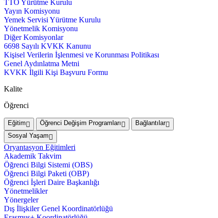
TTO Yürütme Kurulu
Yayın Komisyonu
Yemek Servisi Yürütme Kurulu
Yönetmelik Komisyonu
Diğer Komisyonlar
6698 Sayılı KVKK Kanunu
Kişisel Verilerin İşlenmesi ve Korunması Politikası
Genel Aydınlatma Metni
KVKK İlgili Kişi Başvuru Formu
Kalite
Öğrenci
Eğitim
Öğrenci Değişim Programları
Bağlantılar
Sosyal Yaşam
Oryantasyon Eğitimleri
Akademik Takvim
Öğrenci Bilgi Sistemi (OBS)
Öğrenci Bilgi Paketi (OBP)
Öğrenci İşleri Daire Başkanlığı
Yönetmelikler
Yönergeler
Dış İlişkiler Genel Koordinatörlüğü
Erasmus+ Koordinatörlüğü