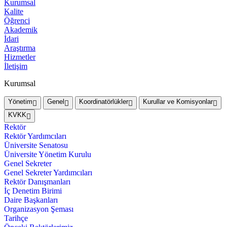
Kurumsal
Kalite
Öğrenci
Akademik
İdari
Araştırma
Hizmetler
İletişim
Kurumsal
Yönetim
Genel
Koordinatörlükler
Kurullar ve Komisyonlar
KVKK
Rektör
Rektör Yardımcıları
Üniversite Senatosu
Üniversite Yönetim Kurulu
Genel Sekreter
Genel Sekreter Yardımcıları
Rektör Danışmanları
İç Denetim Birimi
Daire Başkanları
Organizasyon Şeması
Tarihçe