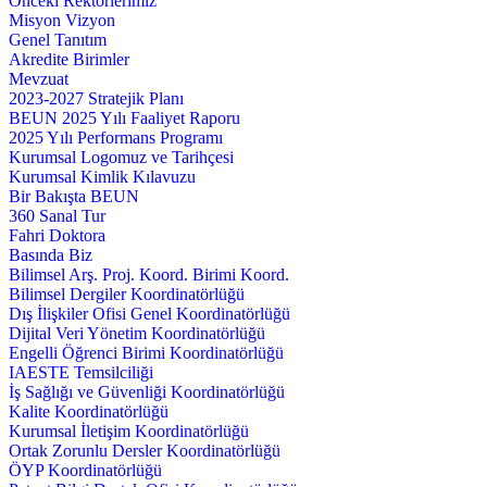
Önceki Rektörlerimiz
Misyon Vizyon
Genel Tanıtım
Akredite Birimler
Mevzuat
2023-2027 Stratejik Planı
BEUN 2025 Yılı Faaliyet Raporu
2025 Yılı Performans Programı
Kurumsal Logomuz ve Tarihçesi
Kurumsal Kimlik Kılavuzu
Bir Bakışta BEUN
360 Sanal Tur
Fahri Doktora
Basında Biz
Bilimsel Arş. Proj. Koord. Birimi Koord.
Bilimsel Dergiler Koordinatörlüğü
Dış İlişkiler Ofisi Genel Koordinatörlüğü
Dijital Veri Yönetim Koordinatörlüğü
Engelli Öğrenci Birimi Koordinatörlüğü
IAESTE Temsilciliği
İş Sağlığı ve Güvenliği Koordinatörlüğü
Kalite Koordinatörlüğü
Kurumsal İletişim Koordinatörlüğü
Ortak Zorunlu Dersler Koordinatörlüğü
ÖYP Koordinatörlüğü