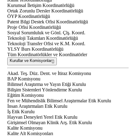
Kurumsal İletişim Koordinatörlüğü
Ortak Zorunlu Dersler Koordinatörlüğü
ÖYP Koordinatörlüğü
Patent Bilgi Destek Ofisi Koordinatörlüğü
Proje Ofisi Koordinatörlüğü
Sosyal Sorumluluk ve Gönl. Çlş. Koord.
Teknoloji Takımları Koordinatörlüğü
Teknoloji Transfer Ofisi ve K.M. Koord.
YLSY Burs Koordinatörlüğü
Tüm Koordinatörlükler ve Koordinatörler
Kurullar ve Komisyonlar
Akad. Teş. Düz. Dent. ve İtiraz Komisyonu
BAP Komisyonu
Bilimsel Araştırma ve Yayın Etiği Kurulu
Bilişim Sistemleri Yönlendirme Kurulu
Eğitim Komisyonu
Fen ve Mühendislik Bilimsel Araştırmalar Etik Kurulu
İnsan Araştırmaları Etik Kurulu
İş Etik Kurulu
Hayvan Deneyleri Yerel Etik Kurulu
Girişimsel Olmayan Klinik Arş. Etik Kurulu
Kalite Komisyonu
Kalite Alt Komisyonları