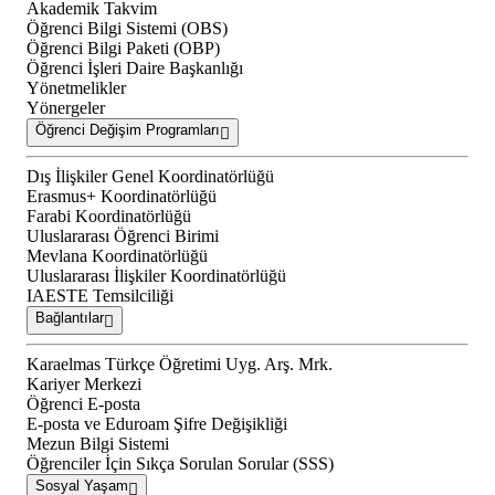
Akademik Takvim
Öğrenci Bilgi Sistemi (OBS)
Öğrenci Bilgi Paketi (OBP)
Öğrenci İşleri Daire Başkanlığı
Yönetmelikler
Yönergeler
Öğrenci Değişim Programları
Dış İlişkiler Genel Koordinatörlüğü
Erasmus+ Koordinatörlüğü
Farabi Koordinatörlüğü
Uluslararası Öğrenci Birimi
Mevlana Koordinatörlüğü
Uluslararası İlişkiler Koordinatörlüğü
IAESTE Temsilciliği
Bağlantılar
Karaelmas Türkçe Öğretimi Uyg. Arş. Mrk.
Kariyer Merkezi
Öğrenci E-posta
E-posta ve Eduroam Şifre Değişikliği
Mezun Bilgi Sistemi
Öğrenciler İçin Sıkça Sorulan Sorular (SSS)
Sosyal Yaşam