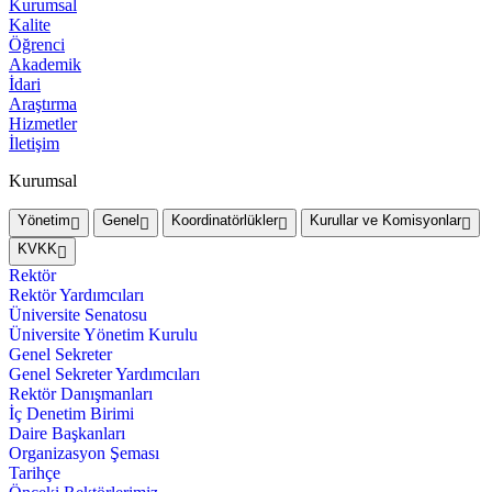
Kurumsal
Kalite
Öğrenci
Akademik
İdari
Araştırma
Hizmetler
İletişim
Kurumsal
Yönetim
Genel
Koordinatörlükler
Kurullar ve Komisyonlar
KVKK
Rektör
Rektör Yardımcıları
Üniversite Senatosu
Üniversite Yönetim Kurulu
Genel Sekreter
Genel Sekreter Yardımcıları
Rektör Danışmanları
İç Denetim Birimi
Daire Başkanları
Organizasyon Şeması
Tarihçe