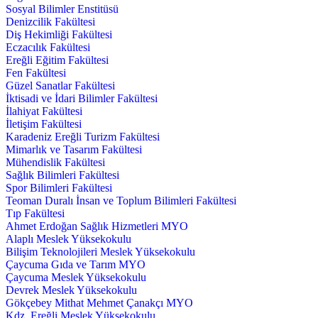
Sosyal Bilimler Enstitüsü
Denizcilik Fakültesi
Diş Hekimliği Fakültesi
Eczacılık Fakültesi
Ereğli Eğitim Fakültesi
Fen Fakültesi
Güzel Sanatlar Fakültesi
İktisadi ve İdari Bilimler Fakültesi
İlahiyat Fakültesi
İletişim Fakültesi
Karadeniz Ereğli Turizm Fakültesi
Mimarlık ve Tasarım Fakültesi
Mühendislik Fakültesi
Sağlık Bilimleri Fakültesi
Spor Bilimleri Fakültesi
Teoman Duralı İnsan ve Toplum Bilimleri Fakültesi
Tıp Fakültesi
Ahmet Erdoğan Sağlık Hizmetleri MYO
Alaplı Meslek Yüksekokulu
Bilişim Teknolojileri Meslek Yüksekokulu
Çaycuma Gıda ve Tarım MYO
Çaycuma Meslek Yüksekokulu
Devrek Meslek Yüksekokulu
Gökçebey Mithat Mehmet Çanakçı MYO
Kdz. Ereğli Meslek Yüksekokulu