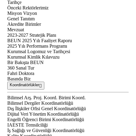
Tarihçe
Önceki Rektörlerimiz
Misyon Vizyon
Genel Tanıtım
Akredite Birimler
Mevzuat
2023-2027 Stratejik Planı
BEUN 2025 Yılı Faaliyet Raporu
2025 Yılı Performans Programı
Kurumsal Logomuz ve Tarihçesi
Kurumsal Kimlik Kılavuzu
Bir Bakışta BEUN
360 Sanal Tur
Fahri Doktora
Basında Biz
Koordinatörlükler
Bilimsel Arş. Proj. Koord. Birimi Koord.
Bilimsel Dergiler Koordinatörlüğü
Dış İlişkiler Ofisi Genel Koordinatörlüğü
Dijital Veri Yönetim Koordinatörlüğü
Engelli Öğrenci Birimi Koordinatörlüğü
IAESTE Temsilciliği
İş Sağlığı ve Güvenliği Koordinatörlüğü
Kalite Koordinatörlüğü