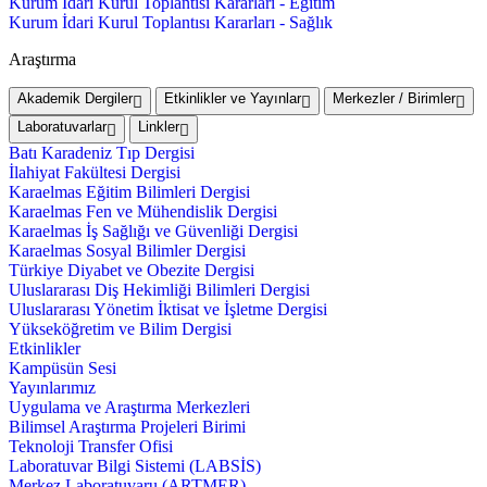
Kurum İdari Kurul Toplantısı Kararları - Eğitim
Kurum İdari Kurul Toplantısı Kararları - Sağlık
Araştırma
Akademik Dergiler
Etkinlikler ve Yayınlar
Merkezler / Birimler
Laboratuvarlar
Linkler
Batı Karadeniz Tıp Dergisi
İlahiyat Fakültesi Dergisi
Karaelmas Eğitim Bilimleri Dergisi
Karaelmas Fen ve Mühendislik Dergisi
Karaelmas İş Sağlığı ve Güvenliği Dergisi
Karaelmas Sosyal Bilimler Dergisi
Türkiye Diyabet ve Obezite Dergisi
Uluslararası Diş Hekimliği Bilimleri Dergisi
Uluslararası Yönetim İktisat ve İşletme Dergisi
Yükseköğretim ve Bilim Dergisi
Etkinlikler
Kampüsün Sesi
Yayınlarımız
Uygulama ve Araştırma Merkezleri
Bilimsel Araştırma Projeleri Birimi
Teknoloji Transfer Ofisi
Laboratuvar Bilgi Sistemi (LABSİS)
Merkez Laboratuvaru (ARTMER)