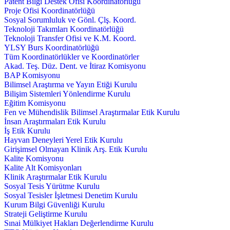
Patent Bilgi Destek Ofisi Koordinatörlüğü
Proje Ofisi Koordinatörlüğü
Sosyal Sorumluluk ve Gönl. Çlş. Koord.
Teknoloji Takımları Koordinatörlüğü
Teknoloji Transfer Ofisi ve K.M. Koord.
YLSY Burs Koordinatörlüğü
Tüm Koordinatörlükler ve Koordinatörler
Akad. Teş. Düz. Dent. ve İtiraz Komisyonu
BAP Komisyonu
Bilimsel Araştırma ve Yayın Etiği Kurulu
Bilişim Sistemleri Yönlendirme Kurulu
Eğitim Komisyonu
Fen ve Mühendislik Bilimsel Araştırmalar Etik Kurulu
İnsan Araştırmaları Etik Kurulu
İş Etik Kurulu
Hayvan Deneyleri Yerel Etik Kurulu
Girişimsel Olmayan Klinik Arş. Etik Kurulu
Kalite Komisyonu
Kalite Alt Komisyonları
Klinik Araştırmalar Etik Kurulu
Sosyal Tesis Yürütme Kurulu
Sosyal Tesisler İşletmesi Denetim Kurulu
Kurum Bilgi Güvenliği Kurulu
Strateji Geliştirme Kurulu
Sınai Mülkiyet Hakları Değerlendirme Kurulu