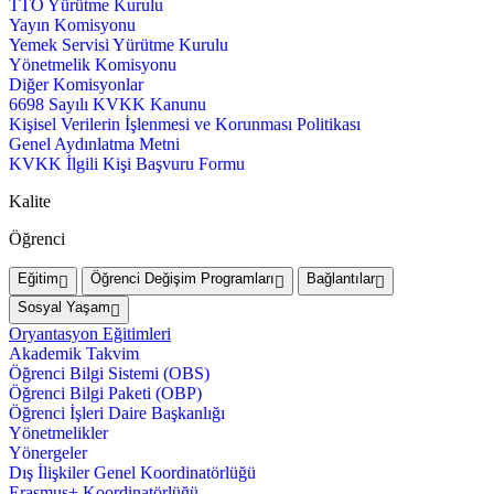
TTO Yürütme Kurulu
Yayın Komisyonu
Yemek Servisi Yürütme Kurulu
Yönetmelik Komisyonu
Diğer Komisyonlar
6698 Sayılı KVKK Kanunu
Kişisel Verilerin İşlenmesi ve Korunması Politikası
Genel Aydınlatma Metni
KVKK İlgili Kişi Başvuru Formu
Kalite
Öğrenci
Eğitim
Öğrenci Değişim Programları
Bağlantılar
Sosyal Yaşam
Oryantasyon Eğitimleri
Akademik Takvim
Öğrenci Bilgi Sistemi (OBS)
Öğrenci Bilgi Paketi (OBP)
Öğrenci İşleri Daire Başkanlığı
Yönetmelikler
Yönergeler
Dış İlişkiler Genel Koordinatörlüğü
Erasmus+ Koordinatörlüğü