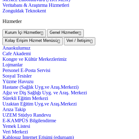
Veritabanı & Araştırma Hizmetleri
Zonguldak Teknokent
Hizmetler
Kurum İçi Hizmetler
Genel Hizmetler
Kolay Erişim Hizmet Menüsü
Veri / İletişim
Anaokulumuz
Cafe Akademi
Kongre ve Kültür Merkezlerimiz
Lojmanlar
Personel E-Posta Servisi
Sosyal Tesisler
Yüzme Havuzu
Hastane (Sağlık Uyg.ve Araş.Merkezi)
Ağız ve Diş Sağlığı Uyg. ve Araş. Merkezi
Sürekli Eğitim Merkezi
Uzaktan Eğitim Uyg.ve Araş.Merkezi
Arıza Takip
UZEM Stüdyo Randevu
E-KAMPÜS Bilgilendirme
Yemek Listesi
Veri Merkezi
Kablosuz İnternet Erişimi (eduroam)