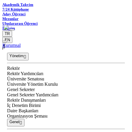
Akademik Takvim
7/24 Kütüphane
Aday Öğrenci
Mezunlar
Uluslararası Öğrenci
İletişim
TR
EN
Kurumsal
Yönetim
Rektör
Rektör Yardımcıları
Üniversite Senatosu
Üniversite Yönetim Kurulu
Genel Sekreter
Genel Sekreter Yardımcıları
Rektör Danışmanları
İç Denetim Birimi
Daire Başkanları
Organizasyon Şeması
Genel