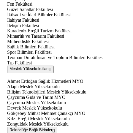
Fen Fakültesi
Güzel Sanatlar Fakültesi
İktisadi ve İdari Bilimler Fakültesi
İlahiyat Fakültesi
İletişim Fakültesi
Karadeniz Ereğli Turizm Fakültesi
Mimarlık ve Tasarım Fakültesi
Mühendislik Fakültesi
Sağlık Bilimleri Fakültesi
Spor Bilimleri Fakültesi
Teoman Duralı İnsan ve Toplum Bilimleri Fakültesi
Tıp Fakültesi
Meslek Yüksekokulları
Ahmet Erdoğan Sağlık Hizmetleri MYO
Alaplı Meslek Yüksekokulu
Bilişim Teknolojileri Meslek Yüksekokulu
Çaycuma Gıda ve Tarım MYO
Çaycuma Meslek Yüksekokulu
Devrek Meslek Yüksekokulu
Gökçebey Mithat Mehmet Çanakçı MYO
Kdz. Ereğli Meslek Yüksekokulu
Zonguldak Meslek Yüksekokulu
Rektörlüğe Bağlı Birimler