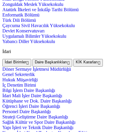
Zonguldak Meslek Yüksekokulu
Atatürk İlkeleri ve İnkılâp Tarihi Bölümü
Enformatik Bölümü
Türk Dili Bölümü
Çaycuma Sivil Havacılık Yüksekokulu
Devlet Konservatuvarı
Uygulamalı Bilimler Yüksekokulu
Yabancı Diller Yüksekokulu
İdari
İdari Birimler
Daire Başkanlıkları
KİK Kararları
Döner Sermaye İşletmesi Müdürlüğü
Genel Sekreterlik
Hukuk Müşavirliği
İç Denetim Birimi
Bilgi İşlem Daire Başkanlığı
İdari Mali İşler Daire Başkanlığı
Kütüphane ve Dok. Daire Başkanlığı
Öğrenci İşleri Daire Başkanlığı
Personel Daire Başkanlığı
Strateji Geliştirme Daire Başkanlığı
Sağlık Kültür ve Spor Daire Başkanlığı
Yapı İşleri ve Teknik Daire Başkanlığı