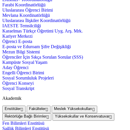
Farabi Koordinatörlüğü
Uluslararası Öğrenci Birimi
Mevlana Koordinatörlüğü
Uluslararası İlişkiler Koordinatörlüğü
IAESTE Temsilciliği
Karaelmas Türkçe Öğretimi Uyg. Arş. Mrk.
Kariyer Merkezi
Öğrenci E-posta
E-posta ve Eduroam Şifre Değişikliği
Mezun Bilgi Sistemi
Öğrenciler İçin Sıkça Sorulan Sorular (SSS)
Kampüste Sosyal Yaşam
Aday Öğrenci
Engelli Öğrenci Birimi
Sosyal Sorumluluk Projeleri
Öğrenci Konseyi
Sosyal Transkript
Akademik
Enstitüler
Fakülteler
Meslek Yüksekokulları
Rektörlüğe Bağlı Birimler
Yüksekokullar ve Konservatuvar
Fen Bilimleri Enstitüsü
Sağlık Bilimleri Enstitüsü