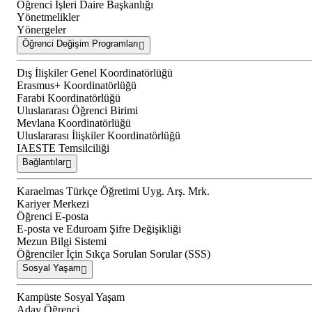
Öğrenci İşleri Daire Başkanlığı
Yönetmelikler
Yönergeler
Öğrenci Değişim Programları
Dış İlişkiler Genel Koordinatörlüğü
Erasmus+ Koordinatörlüğü
Farabi Koordinatörlüğü
Uluslararası Öğrenci Birimi
Mevlana Koordinatörlüğü
Uluslararası İlişkiler Koordinatörlüğü
IAESTE Temsilciliği
Bağlantılar
Karaelmas Türkçe Öğretimi Uyg. Arş. Mrk.
Kariyer Merkezi
Öğrenci E-posta
E-posta ve Eduroam Şifre Değişikliği
Mezun Bilgi Sistemi
Öğrenciler İçin Sıkça Sorulan Sorular (SSS)
Sosyal Yaşam
Kampüste Sosyal Yaşam
Aday Öğrenci