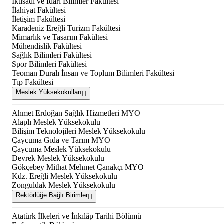
İktisadi ve İdari Bilimler Fakültesi
İlahiyat Fakültesi
İletişim Fakültesi
Karadeniz Ereğli Turizm Fakültesi
Mimarlık ve Tasarım Fakültesi
Mühendislik Fakültesi
Sağlık Bilimleri Fakültesi
Spor Bilimleri Fakültesi
Teoman Duralı İnsan ve Toplum Bilimleri Fakültesi
Tıp Fakültesi
Meslek Yüksekokulları
Ahmet Erdoğan Sağlık Hizmetleri MYO
Alaplı Meslek Yüksekokulu
Bilişim Teknolojileri Meslek Yüksekokulu
Çaycuma Gıda ve Tarım MYO
Çaycuma Meslek Yüksekokulu
Devrek Meslek Yüksekokulu
Gökçebey Mithat Mehmet Çanakçı MYO
Kdz. Ereğli Meslek Yüksekokulu
Zonguldak Meslek Yüksekokulu
Rektörlüğe Bağlı Birimler
Atatürk İlkeleri ve İnkılâp Tarihi Bölümü