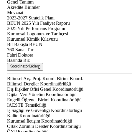
Genel Tanıtım
Akredite Birimler
Mevzuat
2023-2027 Stratejik Planı
BEUN 2025 Yılı Faaliyet Raporu
2025 Yılı Performans Programı
Kurumsal Logomuz ve Tarihçesi
Kurumsal Kimlik Kılavuzu
Bir Bakışta BEUN
360 Sanal Tur
Fahri Doktora
Basında Biz
Koordinatörlükler
Bilimsel Arş. Proj. Koord. Birimi Koord.
Bilimsel Dergiler Koordinatörlüğü
Dış İlişkiler Ofisi Genel Koordinatörlüğü
Dijital Veri Yönetim Koordinatörlüğü
Engelli Öğrenci Birimi Koordinatörlüğü
IAESTE Temsilciliği
İş Sağlığı ve Güvenliği Koordinatörlüğü
Kalite Koordinatörlüğü
Kurumsal İletişim Koordinatörlüğü
Ortak Zorunlu Dersler Koordinatörlüğü
ÖYP Koordinatörlüğü