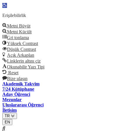
Open
toolbar
Erişilebilirlik
Metni Büyüt
Metni Küçült
Gri tonlama
Yüksek Contrast
Düşük Contrast
Açık Arkaplan
Linklerin altını çiz
Okunabilir Yazı Tipi
Reset
Bize ulaşın
Akademik Takvim
7/24 Kütüphane
Aday Öğrenci
Mezunlar
Uluslararası Öğrenci
İletişim
TR
EN