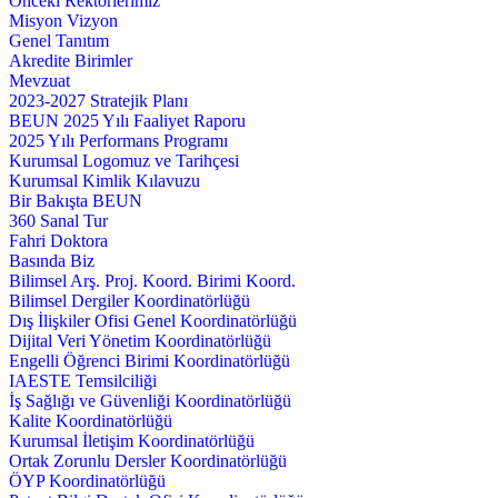
Önceki Rektörlerimiz
Misyon Vizyon
Genel Tanıtım
Akredite Birimler
Mevzuat
2023-2027 Stratejik Planı
BEUN 2025 Yılı Faaliyet Raporu
2025 Yılı Performans Programı
Kurumsal Logomuz ve Tarihçesi
Kurumsal Kimlik Kılavuzu
Bir Bakışta BEUN
360 Sanal Tur
Fahri Doktora
Basında Biz
Bilimsel Arş. Proj. Koord. Birimi Koord.
Bilimsel Dergiler Koordinatörlüğü
Dış İlişkiler Ofisi Genel Koordinatörlüğü
Dijital Veri Yönetim Koordinatörlüğü
Engelli Öğrenci Birimi Koordinatörlüğü
IAESTE Temsilciliği
İş Sağlığı ve Güvenliği Koordinatörlüğü
Kalite Koordinatörlüğü
Kurumsal İletişim Koordinatörlüğü
Ortak Zorunlu Dersler Koordinatörlüğü
ÖYP Koordinatörlüğü