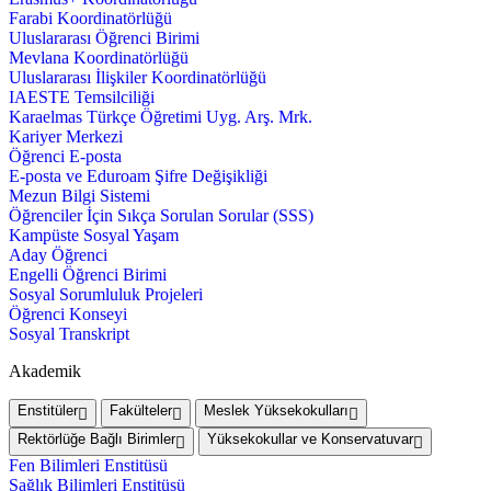
Farabi Koordinatörlüğü
Uluslararası Öğrenci Birimi
Mevlana Koordinatörlüğü
Uluslararası İlişkiler Koordinatörlüğü
IAESTE Temsilciliği
Karaelmas Türkçe Öğretimi Uyg. Arş. Mrk.
Kariyer Merkezi
Öğrenci E-posta
E-posta ve Eduroam Şifre Değişikliği
Mezun Bilgi Sistemi
Öğrenciler İçin Sıkça Sorulan Sorular (SSS)
Kampüste Sosyal Yaşam
Aday Öğrenci
Engelli Öğrenci Birimi
Sosyal Sorumluluk Projeleri
Öğrenci Konseyi
Sosyal Transkript
Akademik
Enstitüler
Fakülteler
Meslek Yüksekokulları
Rektörlüğe Bağlı Birimler
Yüksekokullar ve Konservatuvar
Fen Bilimleri Enstitüsü
Sağlık Bilimleri Enstitüsü