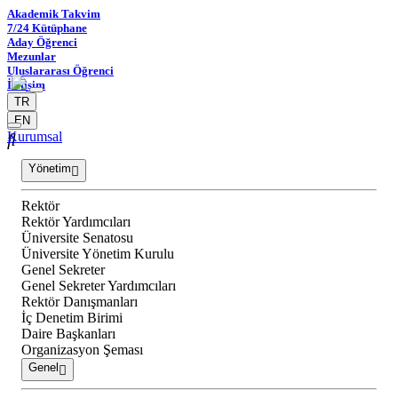
Akademik Takvim
7/24 Kütüphane
Aday Öğrenci
Mezunlar
Uluslararası Öğrenci
İletişim
TR
EN
Kurumsal
Yönetim
Rektör
Rektör Yardımcıları
Üniversite Senatosu
Üniversite Yönetim Kurulu
Genel Sekreter
Genel Sekreter Yardımcıları
Rektör Danışmanları
İç Denetim Birimi
Daire Başkanları
Organizasyon Şeması
Genel