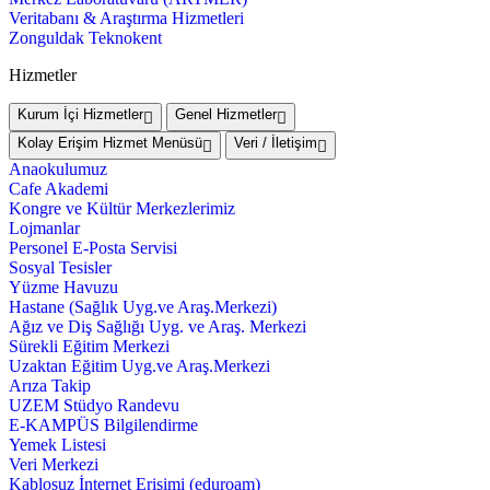
Veritabanı & Araştırma Hizmetleri
Zonguldak Teknokent
Hizmetler
Kurum İçi Hizmetler
Genel Hizmetler
Kolay Erişim Hizmet Menüsü
Veri / İletişim
Anaokulumuz
Cafe Akademi
Kongre ve Kültür Merkezlerimiz
Lojmanlar
Personel E-Posta Servisi
Sosyal Tesisler
Yüzme Havuzu
Hastane (Sağlık Uyg.ve Araş.Merkezi)
Ağız ve Diş Sağlığı Uyg. ve Araş. Merkezi
Sürekli Eğitim Merkezi
Uzaktan Eğitim Uyg.ve Araş.Merkezi
Arıza Takip
UZEM Stüdyo Randevu
E-KAMPÜS Bilgilendirme
Yemek Listesi
Veri Merkezi
Kablosuz İnternet Erişimi (eduroam)