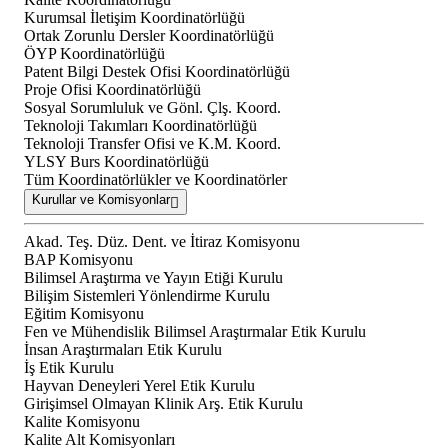
Kurumsal İletişim Koordinatörlüğü
Ortak Zorunlu Dersler Koordinatörlüğü
ÖYP Koordinatörlüğü
Patent Bilgi Destek Ofisi Koordinatörlüğü
Proje Ofisi Koordinatörlüğü
Sosyal Sorumluluk ve Gönl. Çlş. Koord.
Teknoloji Takımları Koordinatörlüğü
Teknoloji Transfer Ofisi ve K.M. Koord.
YLSY Burs Koordinatörlüğü
Tüm Koordinatörlükler ve Koordinatörler
Kurullar ve Komisyonlar
Akad. Teş. Düz. Dent. ve İtiraz Komisyonu
BAP Komisyonu
Bilimsel Araştırma ve Yayın Etiği Kurulu
Bilişim Sistemleri Yönlendirme Kurulu
Eğitim Komisyonu
Fen ve Mühendislik Bilimsel Araştırmalar Etik Kurulu
İnsan Araştırmaları Etik Kurulu
İş Etik Kurulu
Hayvan Deneyleri Yerel Etik Kurulu
Girişimsel Olmayan Klinik Arş. Etik Kurulu
Kalite Komisyonu
Kalite Alt Komisyonları