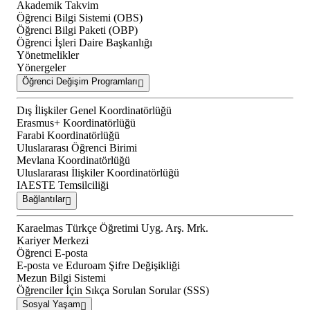
Akademik Takvim
Öğrenci Bilgi Sistemi (OBS)
Öğrenci Bilgi Paketi (OBP)
Öğrenci İşleri Daire Başkanlığı
Yönetmelikler
Yönergeler
Öğrenci Değişim Programları
Dış İlişkiler Genel Koordinatörlüğü
Erasmus+ Koordinatörlüğü
Farabi Koordinatörlüğü
Uluslararası Öğrenci Birimi
Mevlana Koordinatörlüğü
Uluslararası İlişkiler Koordinatörlüğü
IAESTE Temsilciliği
Bağlantılar
Karaelmas Türkçe Öğretimi Uyg. Arş. Mrk.
Kariyer Merkezi
Öğrenci E-posta
E-posta ve Eduroam Şifre Değişikliği
Mezun Bilgi Sistemi
Öğrenciler İçin Sıkça Sorulan Sorular (SSS)
Sosyal Yaşam