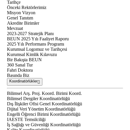
Tarihçe
Önceki Rektörlerimiz
Misyon Vizyon
Genel Tanıtım
Akredite Birimler
Mevzuat
2023-2027 Stratejik Planı
BEUN 2025 Yılı Faaliyet Raporu
2025 Yılı Performans Programı
Kurumsal Logomuz ve Tarihçesi
Kurumsal Kimlik Kılavuzu
Bir Bakışta BEUN
360 Sanal Tur
Fahri Doktora
Basında Biz
Koordinatörlükler
Bilimsel Arş. Proj. Koord. Birimi Koord.
Bilimsel Dergiler Koordinatörlüğü
Dış İlişkiler Ofisi Genel Koordinatörlüğü
Dijital Veri Yönetim Koordinatörlüğü
Engelli Öğrenci Birimi Koordinatörlüğü
IAESTE Temsilciliği
İş Sağlığı ve Güvenliği Koordinatörlüğü
Kalite Koordinatörlüğü