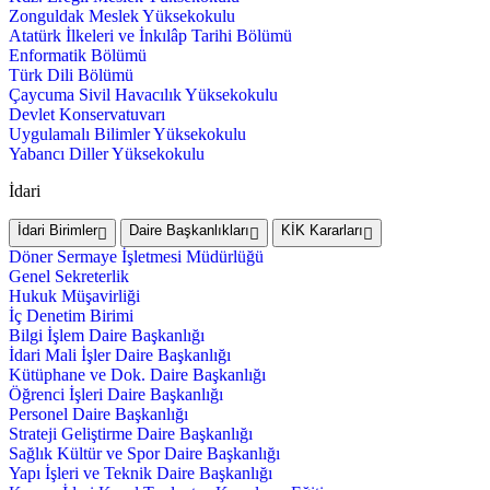
Zonguldak Meslek Yüksekokulu
Atatürk İlkeleri ve İnkılâp Tarihi Bölümü
Enformatik Bölümü
Türk Dili Bölümü
Çaycuma Sivil Havacılık Yüksekokulu
Devlet Konservatuvarı
Uygulamalı Bilimler Yüksekokulu
Yabancı Diller Yüksekokulu
İdari
İdari Birimler
Daire Başkanlıkları
KİK Kararları
Döner Sermaye İşletmesi Müdürlüğü
Genel Sekreterlik
Hukuk Müşavirliği
İç Denetim Birimi
Bilgi İşlem Daire Başkanlığı
İdari Mali İşler Daire Başkanlığı
Kütüphane ve Dok. Daire Başkanlığı
Öğrenci İşleri Daire Başkanlığı
Personel Daire Başkanlığı
Strateji Geliştirme Daire Başkanlığı
Sağlık Kültür ve Spor Daire Başkanlığı
Yapı İşleri ve Teknik Daire Başkanlığı