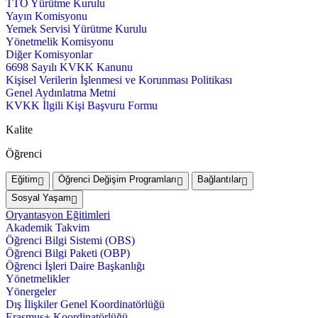
TTO Yürütme Kurulu
Yayın Komisyonu
Yemek Servisi Yürütme Kurulu
Yönetmelik Komisyonu
Diğer Komisyonlar
6698 Sayılı KVKK Kanunu
Kişisel Verilerin İşlenmesi ve Korunması Politikası
Genel Aydınlatma Metni
KVKK İlgili Kişi Başvuru Formu
Kalite
Öğrenci
Eğitim
Öğrenci Değişim Programları
Bağlantılar
Sosyal Yaşam
Oryantasyon Eğitimleri
Akademik Takvim
Öğrenci Bilgi Sistemi (OBS)
Öğrenci Bilgi Paketi (OBP)
Öğrenci İşleri Daire Başkanlığı
Yönetmelikler
Yönergeler
Dış İlişkiler Genel Koordinatörlüğü
Erasmus+ Koordinatörlüğü