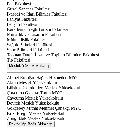
Fen Fakültesi
Güzel Sanatlar Fakültesi
İktisadi ve İdari Bilimler Fakültesi
İlahiyat Fakültesi
İletişim Fakültesi
Karadeniz Ereğli Turizm Fakültesi
Mimarlık ve Tasarım Fakültesi
Mühendislik Fakültesi
Sağlık Bilimleri Fakültesi
Spor Bilimleri Fakültesi
Teoman Duralı İnsan ve Toplum Bilimleri Fakültesi
Tıp Fakültesi
Meslek Yüksekokulları
Ahmet Erdoğan Sağlık Hizmetleri MYO
Alaplı Meslek Yüksekokulu
Bilişim Teknolojileri Meslek Yüksekokulu
Çaycuma Gıda ve Tarım MYO
Çaycuma Meslek Yüksekokulu
Devrek Meslek Yüksekokulu
Gökçebey Mithat Mehmet Çanakçı MYO
Kdz. Ereğli Meslek Yüksekokulu
Zonguldak Meslek Yüksekokulu
Rektörlüğe Bağlı Birimler