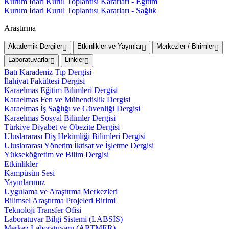
Kurum İdari Kurul Toplantısı Kararları - Eğitim
Kurum İdari Kurul Toplantısı Kararları - Sağlık
Araştırma
Akademik Dergiler
Etkinlikler ve Yayınlar
Merkezler / Birimler
Laboratuvarlar
Linkler
Batı Karadeniz Tıp Dergisi
İlahiyat Fakültesi Dergisi
Karaelmas Eğitim Bilimleri Dergisi
Karaelmas Fen ve Mühendislik Dergisi
Karaelmas İş Sağlığı ve Güvenliği Dergisi
Karaelmas Sosyal Bilimler Dergisi
Türkiye Diyabet ve Obezite Dergisi
Uluslararası Diş Hekimliği Bilimleri Dergisi
Uluslararası Yönetim İktisat ve İşletme Dergisi
Yükseköğretim ve Bilim Dergisi
Etkinlikler
Kampüsün Sesi
Yayınlarımız
Uygulama ve Araştırma Merkezleri
Bilimsel Araştırma Projeleri Birimi
Teknoloji Transfer Ofisi
Laboratuvar Bilgi Sistemi (LABSİS)
Merkez Laboratuvaru (ARTMER)