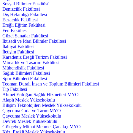
Sosyal Bilimler Enstitüsü
Denizcilik Fakültesi
Diş Hekimliği Fakültesi
Eczacılık Fakültesi
Ereğli Eğitim Fakültesi
Fen Fakültesi
Güzel Sanatlar Fakültesi
İktisadi ve İdari Bilimler Fakültesi
İlahiyat Fakültesi
İletişim Fakültesi
Karadeniz Ereğli Turizm Fakültesi
Mimarlık ve Tasarım Fakültesi
Mühendislik Fakültesi
Sağlık Bilimleri Fakültesi
Spor Bilimleri Fakültesi
Teoman Duralı İnsan ve Toplum Bilimleri Fakültesi
Tıp Fakültesi
Ahmet Erdoğan Sağlık Hizmetleri MYO
Alaplı Meslek Yüksekokulu
Bilişim Teknolojileri Meslek Yüksekokulu
Çaycuma Gıda ve Tarım MYO
Çaycuma Meslek Yüksekokulu
Devrek Meslek Yüksekokulu
Gökçebey Mithat Mehmet Çanakçı MYO
Kdz. Ereğli Meslek Yüksekokulu