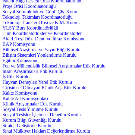
Patent Bilgi Destek Ofisi Koordinatörlüğü
Proje Ofisi Koordinatörlüğü
Sosyal Sorumluluk ve Gönl. Çlş. Koord.
Teknoloji Takımları Koordinatörlüğü
Teknoloji Transfer Ofisi ve K.M. Koord.
YLSY Burs Koordinatörlüğü
Tüm Koordinatörlükler ve Koordinatörler
Akad. Teş. Düz. Dent. ve İtiraz Komisyonu
BAP Komisyonu
Bilimsel Araştırma ve Yayın Etiği Kurulu
Bilişim Sistemleri Yönlendirme Kurulu
Eğitim Komisyonu
Fen ve Mühendislik Bilimsel Araştırmalar Etik Kurulu
İnsan Araştırmaları Etik Kurulu
İş Etik Kurulu
Hayvan Deneyleri Yerel Etik Kurulu
Girişimsel Olmayan Klinik Arş. Etik Kurulu
Kalite Komisyonu
Kalite Alt Komisyonları
Klinik Araştırmalar Etik Kurulu
Sosyal Tesis Yürütme Kurulu
Sosyal Tesisler İşletmesi Denetim Kurulu
Kurum Bilgi Güvenliği Kurulu
Strateji Geliştirme Kurulu
Sınai Mülkiyet Hakları Değerlendirme Kurulu