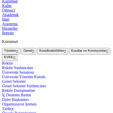
Kurumsal
Kalite
Öğrenci
Akademik
İdari
Araştırma
Hizmetler
İletişim
Kurumsal
Yönetim
Genel
Koordinatörlükler
Kurullar ve Komisyonlar
KVKK
Rektör
Rektör Yardımcıları
Üniversite Senatosu
Üniversite Yönetim Kurulu
Genel Sekreter
Genel Sekreter Yardımcıları
Rektör Danışmanları
İç Denetim Birimi
Daire Başkanları
Organizasyon Şeması
Tarihçe